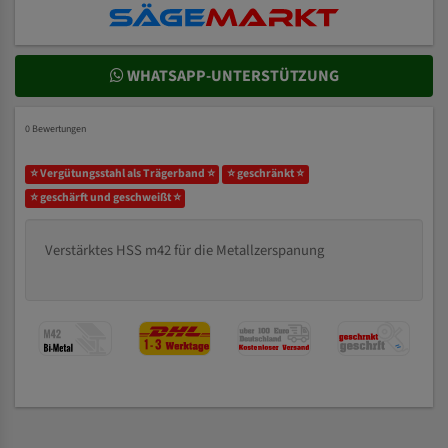
WHATSAPP-UNTERSTÜTZUNG
0 Bewertungen
⭐ Vergütungsstahl als Trägerband ⭐
⭐ geschränkt ⭐
⭐ geschärft und geschweißt ⭐
Verstärktes HSS m42 für die Metallzerspanung