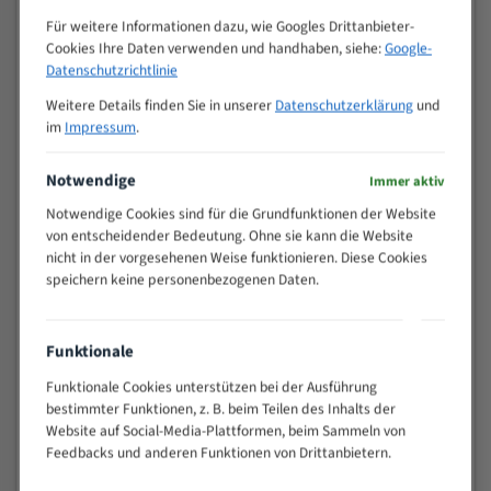
Zähne pro
M (mm)
Für weitere Informationen dazu, wie Googles Drittanbieter-
Zoll (ZpZ)
)
Cookies Ihre Daten verwenden und handhaben, siehe:
Google-
>
Datenschutzrichtlinie
10/14
25
Weitere Details finden Sie in unserer
Datenschutzerklärung
und
15 - 40
8/12
im
Impressum
.
25 - 50
6/10
35 - 70
5/8
Notwendige
Immer aktiv
50 - 120
4/6
Notwendige Cookies sind für die Grundfunktionen der Website
80 - 180
3/4
von entscheidender Bedeutung. Ohne sie kann die Website
130 -
nicht in der vorgesehenen Weise funktionieren. Diese Cookies
2/3
350
speichern keine personenbezogenen Daten.
150 -
1,5/2
450
200 -
Funktionale
1,1/1,6
600
Funktionale Cookies unterstützen bei der Ausführung
> 500
0,75/1,25
bestimmter Funktionen, z. B. beim Teilen des Inhalts der
Vorteile:
Website auf Social-Media-Plattformen, beim Sammeln von
Feedbacks und anderen Funktionen von Drittanbietern.
Vielseitiges Bandsägeblatt für verschiedenste