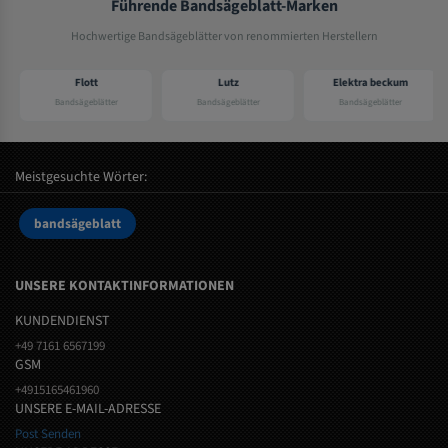
Führende Bandsägeblatt-Marken
Hochwertige Bandsägeblätter von renommierten Herstellern
Flott
Lutz
Elektra beckum
Bandsägeblätter
Bandsägeblätter
Bandsägeblätter
Meistgesuchte Wörter:
bandsägeblatt
UNSERE KONTAKTINFORMATIONEN
KUNDENDIENST
+49 7161 6567199
GSM
+4915165461960
UNSERE E-MAIL-ADRESSE
Post Senden