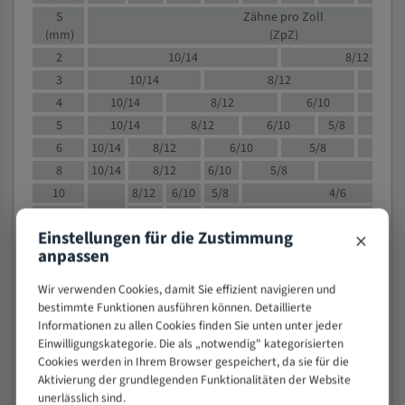
S
Zähne pro Zoll
(mm)
(ZpZ)
2
10/14
8/12
3
10/14
8/12
6/1
4
10/14
8/12
6/10
5/8
5
10/14
8/12
6/10
5/8
6
10/14
8/12
6/10
5/8
8
10/14
8/12
6/10
5/8
4/
10
8/12
6/10
5/8
4/6
12
8/12
6/10
4/6
×
Einstellungen für die Zustimmung
15
8/12
6/10
4/5
anpassen
20
4/6
4/5
30
4/5
4/5
Wir verwenden Cookies, damit Sie effizient navigieren und
50
4/5
3/4
bestimmte Funktionen ausführen können. Detaillierte
Informationen zu allen Cookies finden Sie unten unter jeder
80
3/4
Einwilligungskategorie. Die als „notwendig" kategorisierten
> 100
1,
Cookies werden in Ihrem Browser gespeichert, da sie für die
Aktivierung der grundlegenden Funktionalitäten der Website
VOLLMATERIAL
unerlässlich sind.