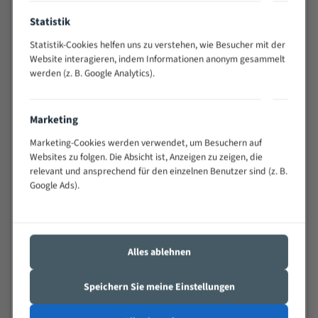
Anwendungen
Statistik
Widerstandsfähig gegen Zahnbruch auch bei
schwierigen Werkstücken (Materialmischung,
Statistik-Cookies helfen uns zu verstehen, wie Besucher mit der
wechselnde Verbindungslängen)
Website interagieren, indem Informationen anonym gesammelt
Sehr geringe Vibration
werden (z. B. Google Analytics).
Äußerst verschleißfest
Marketing
Technische Beschreibung:
Marketing-Cookies werden verwendet, um Besuchern auf
Positiver Spanwinkel
Websites zu folgen. Die Absicht ist, Anzeigen zu zeigen, die
relevant und ansprechend für den einzelnen Benutzer sind (z. B.
Bandkörper aus hochlegiertem Federstahl
Google Ads).
Legierte HSS-beschichtete Zahnspitzen
Spezielle Zahngeometrie und Zahnteilung
Materialien:
Alles ablehnen
Stahl
Speichern Sie meine Einstellungen
Nichteisenmetalle