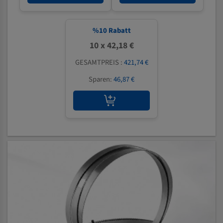
%
10
Rabatt
10 x 42,18 €
GESAMTPREIS :
421,74 €
Sparen:
46,87 €