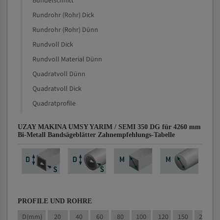
Bündelschnitt
Rundrohr (Rohr) Dick
Rundrohr (Rohr) Dünn
Rundvoll Dick
Rundvoll Material Dünn
Quadratvoll Dünn
Quadratvoll Dick
Quadratprofile
UZAY MAKINA UMSY YARIM / SEMI 350 DG für 4260 mm
Bi-Metall Bandsägeblätter Zahnempfehlungs-Tabelle
PROFILE UND ROHRE
D(mm)
20
40
60
80
100
120
150
200