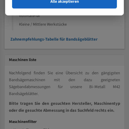
Speziell entwickelt für Profile / Rohre
Alle akzeptieren
Kleine und mittlere Profile / Kleine Durchmesser
Vollmaterial
Kleine / Mittlere Werkstücke
Zahnempfehlungs-Tabelle für Bandsägeblätter
Maschinen liste
Nachfolgend finden Sie eine Übersicht zu den gängigsten
Bandsägemaschinen mit den dazu geeigneten
Sägebandabmessungen für unsere Bi-Metall M42
Bandsägeblätter.
Bitte tragen Sie den gesuchten Hersteller, Maschinentyp
oder die gesuchte Abmessung in das Suchfeld rechts ein.
Maschinenfilter