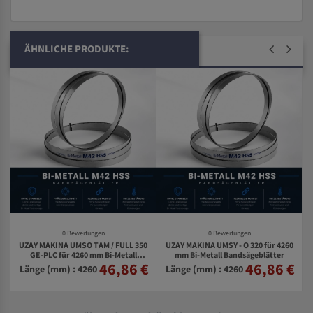
ÄHNLICHE PRODUKTE:
0 Bewertungen
0 Bewertungen
UZAY MAKINA UMSO TAM / FULL 350
UZAY MAKINA UMSY - O 320 für 4260
0
GE-PLC für 4260 mm Bi-Metall
mm Bi-Metall Bandsägeblätter
46,86 €
46,86 €
€
Bandsägeblätter
Länge (mm) : 4260
Länge (mm) : 4260