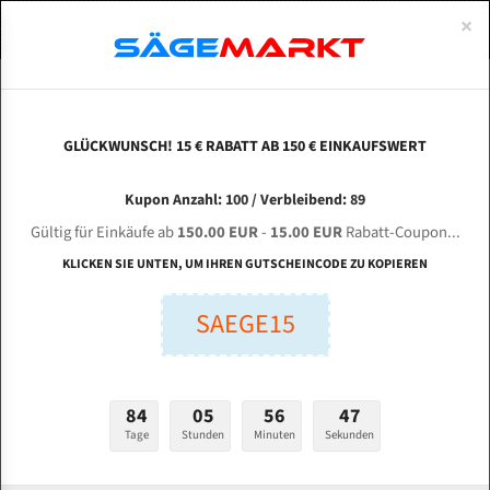
0
×
Spezialstahl Gehärtet
Uddeholm
Glatte
Eine Schneide, doppelte Fase
Spezialstahl
Standart
ÜBER UNS
DEUTSCH
Startseite
Bandsägeblätter Für Metall
Bi-Metal M42 (Standardgröße)
Uza
Uddeholm Gehärtet
Spezialstahl
Konvex
Zwei Schneiden, vierfache Fase
Uddeholm
gehärtete Zahnspitzen
ABOUTS
ENGLISH
GLÜCKWUNSCH! 15 € RABATT AB 150 € EINKAUFSWERT
Flexback
Gehärtete zahnspitzen
Konkav
Flexback Meterware
UZAY MAKINA UMSY YARIM / SEMI 350 DG für
FRANCE
Kupon Anzahl: 100 / Verbleibend: 89
Dachzahnung
Bi-Metall Meterware
4260 mm Bi-Metall Bandsägeblätter
Gültig für Einkäufe ab
150.00 EUR
-
15.00 EUR
Rabatt-Coupon...
Fleischerei Bandsägeblätter
KLICKEN SIE UNTEN, UM IHREN GUTSCHEINCODE ZU KOPIEREN
Länge (mm):
Bandmesser Glatt Meterware
SAEGE15
mm
Bandmesser Dachzahnung Meterware
Breite (mm):
Konkav Meterware
mm
84
05
56
46
Konvex Meterware
Tage
Stunden
Minuten
Sekunden
Stärken + Zahnteilung:
mm