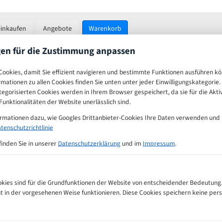
einkaufen
Angebote
Warenkorb
gen für die Zustimmung anpassen
ookies, damit Sie effizient navigieren und bestimmte Funktionen ausführen k
ormationen zu allen Cookies finden Sie unten unter jeder Einwilligungskategorie. 
tuhl BS 2-800 Bi-
Brennenstuhl alle Typen Bi-
egorisierten Cookies werden in Ihrem Browser gespeichert, da sie für die Akti
 HSS Bandsägeblatt
Metal M42 HSS Bandsägeblatt
unktionalitäten der Website unerlässlich sind.
 m42 für die
Verstärkter HSS m42 für die
ormationen dazu, wie Googles Drittanbieter-Cookies Ihre Daten verwenden und
ung
Metallzerspanung
tenschutzrichtlinie
176
Länge (mm) : 2385
finden Sie in unserer
Datenschutzerklärung
und im
Impressum
.
0 Bewertungen
0 Bewertungen
20,17 €
21,72 €
ies sind für die Grundfunktionen der Website von entscheidender Bedeutung.
ht in der vorgesehenen Weise funktionieren. Diese Cookies speichern keine p