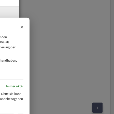
×
önnen.
Die als
vierung der
 handhaben,
Immer aktiv
 Ohne sie kann
ersonenbezogenen
1