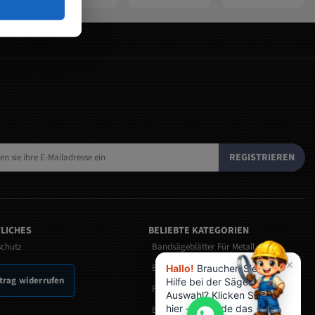
REGISTRIEREN
LICHES
BELIEBTE KATEGORIEN
schutz
Bandsägeblätter Für Metall
×
Bandmesser
Hallo!
Brauchen Sie
trag widerrufen
Hilfe bei der Sägeblatt-
Fleischerei Bandsägeblätter
Auswahl? Klicken Sie
hier – ich finde das
Bandsägeblätter für Holz nach Maß