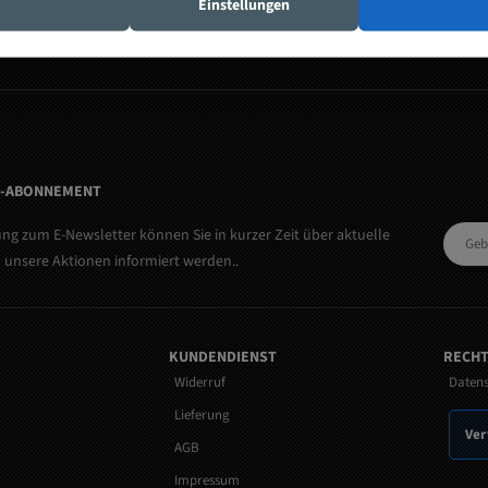
Einstellungen
R-ABONNEMENT
ng zum E-Newsletter können Sie in kurzer Zeit über aktuelle
 unsere Aktionen informiert werden..
KUNDENDIENST
RECHT
Widerruf
Daten
Lieferung
Ver
AGB
Impressum