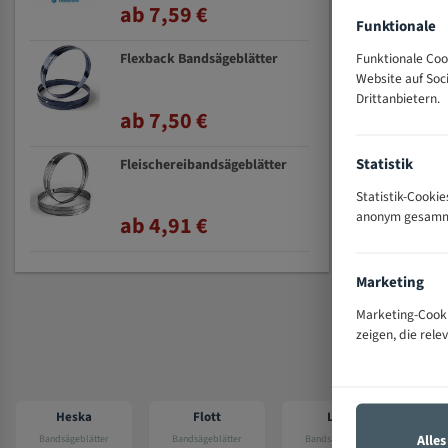
ab 7,59 €
Funktionale
Funktionale Coo
Flexback Bandsägeblätter
Website auf So
Drittanbietern.
ab 7,50 €
Statistik
Fleischereibandsägeblätter
Statistik-Cooki
anonym gesammel
ab 4,91 €
Marketing
Marketing-Cooki
zeigen, die rele
Heska
Flott
Lutz
Ele
Alle
Bandsägeblätter
Bandsägeblätter
Bandsägeblätter
Ba