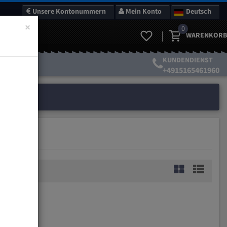
Unsere Kontonummern
Mein Konto
Deutsch
×
0
WARENKORB
KUNDENDIENST
+4915165461960