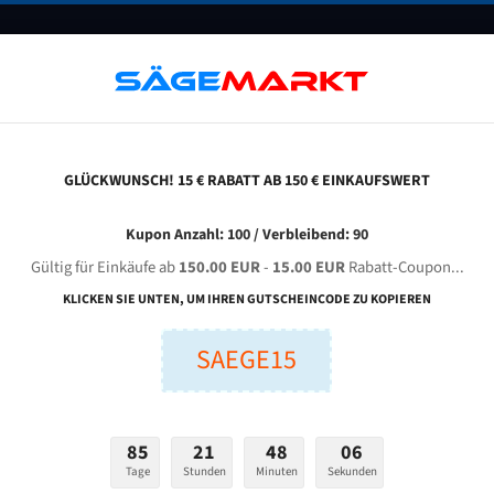
UNTERNEHMEN
FAQ
GUTSCHEINE
BLOG
KONTAKT
GLÜCKWUNSCH! 15 € RABATT AB 150 € EINKAUFSWERT
Kupon Anzahl: 100 / Verbleibend: 90
Gültig für Einkäufe ab
150.00 EUR
-
15.00 EUR
Rabatt-Coupon...
lätter für Brennenstuhl
KLICKEN SIE UNTEN, UM IHREN GUTSCHEINCODE ZU KOPIEREN
SAEGE15
85
21
48
05
Tage
Stunden
Minuten
Sekunden