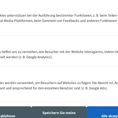
kies unterstützen bei der Ausführung bestimmter Funktionen, z. B. beim Teilen 
cial-Media-Plattformen, beim Sammeln von Feedbacks und anderen Funktionen
es helfen uns zu verstehen, wie Besucher mit der Website interagieren, indem I
t werden (z. B. Google Analytics).
es werden verwendet, um Besuchern auf Websites zu folgen. Die Absicht ist, A
Führende Bandsägeblatt-Marken
vant und ansprechend für den einzelnen Benutzer sind (z. B. Google Ads).
Hochwertige Bandsägeblätter von renommierten Herstellern
ktra beckum
Eder
Elmag
Emir
Speichern Sie meine
s ablehnen
Alle akzep
ndsägeblätter
Bandsägeblätter
Bandsägeblätter
Bandsägeblät