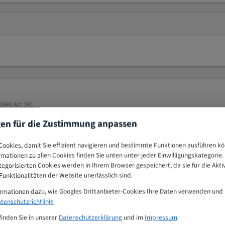
88, Art. 19).
gen für die Zustimmung anpassen
ookies, damit Sie effizient navigieren und bestimmte Funktionen ausführen k
tschland
ormationen zu allen Cookies finden Sie unten unter jeder Einwilligungskategorie. 
egorisierten Cookies werden in Ihrem Browser gespeichert, da sie für die Akti
unktionalitäten der Website unerlässlich sind.
ormationen dazu, wie Googles Drittanbieter-Cookies Ihre Daten verwenden und
fahr. Handhabung, Transport und Lagerung nur mit geeigneten Schutzhands
tenschutzrichtlinie
halteter und vom Netz getrennter Maschine durchführen.
finden Sie in unserer
Datenschutzerklärung
und im
Impressum
.