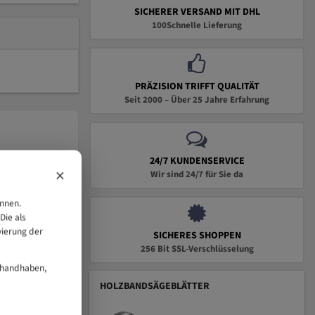
SICHERER VERSAND MIT DHL
100Schnelle Lieferung
PRÄZISION TRIFFT QUALITÄT
Seit 2000 – Über 25 Jahre Erfahrung
24/7 KUNDENSERVICE
×
Wir sind 24/7 für Sie da
önnen.
Die als
vierung der
SICHERES SHOPPEN
256 Bit SSL-Verschlüsselung
 handhaben,
chuhen.
HOLZBANDSÄGEBLÄTTER