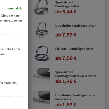
Spezialstahl
Bandsägeblätter
Immer aktiv
ab 5,44 €
 Ohne sie kann
ersonenbezogenen
Uddeholm Bandsägeblätter
ab 7,59 €
Flexback Bandsägeblätter
des Inhalts der
 von
ab 7,50 €
Spezialstahl
Bandsägeblätter Meterware
ab 1,45 €
nformationen
Uddeholm Bandsägeblätter
Meterware
ab 1,92 €