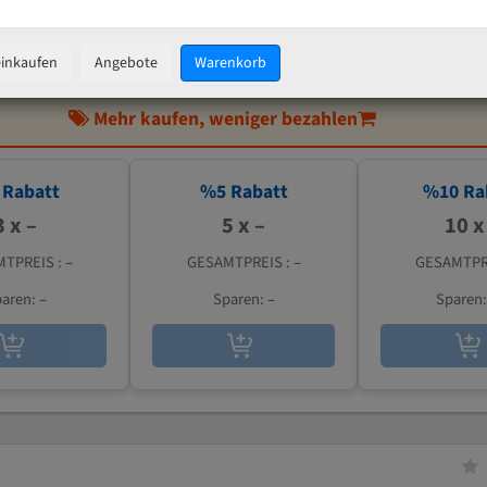
IN DEN WARENKORB
einkaufen
Angebote
Warenkorb
Mehr kaufen, weniger bezahlen
Rabatt
%
5
Rabatt
%
10
Ra
3 x –
5 x –
10 x
TPREIS :
–
GESAMTPREIS :
–
GESAMTPR
aren:
–
Sparen:
–
Sparen