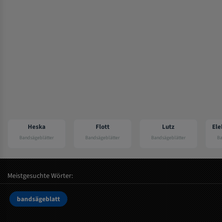
Flott
Lutz
Elektra beckum
Bandsägeblätter
Bandsägeblätter
Bandsägeblätter
Meistgesuchte Wörter:
bandsägeblatt