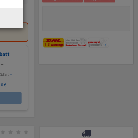
×
batt
 –
EIS :
–
:
0 €