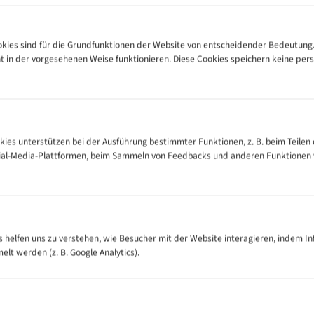
leidung, Schmuck oder Handschuhe im Bereich des laufenden Bandes.
und im angegebenen Maß- bzw. Drehzahlbereich einsetzen.
 nicht verwenden.
ies sind für die Grundfunktionen der Website von entscheidender Bedeutung.
ht in der vorgesehenen Weise funktionieren. Diese Cookies speichern keine p
estimmt.
kies unterstützen bei der Ausführung bestimmter Funktionen, z. B. beim Teilen 
cial-Media-Plattformen, beim Sammeln von Feedbacks und anderen Funktionen
es helfen uns zu verstehen, wie Besucher mit der Website interagieren, indem I
t werden (z. B. Google Analytics).