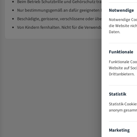
Beim Betrieb Schutzbrille und Gehörschutz tragen; keine lose K
Notwendige
Nur bestimmungsgemäß an dafür geeigneten Bandsägemaschinen 
Beschädigte, gerissene, verschlissene oder überhitzte Sägebänder
Notwendige Cook
die Website nic
Von Kindern fernhalten. Nicht für die Verwendung durch Kinder b
Daten.
Funktionale
Funktionale Coo
Website auf So
Drittanbietern.
Statistik
Statistik-Cooki
anonym gesammel
Marketing