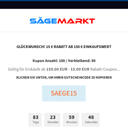
UNTERNEHMEN
FAQ
GUTSCHEINE
BLOG
KONTAKT
GLÜCKWUNSCH! 15 € RABATT AB 150 € EINKAUFSWERT
Kupon Anzahl: 100 / Verbleibend: 89
Gültig für Einkäufe ab
150.00 EUR
-
15.00 EUR
Rabatt-Coupon...
Glatte
KLICKEN SIE UNTEN, UM IHREN GUTSCHEINCODE ZU KOPIEREN
SAEGE15
nge (mm):
Breite (mm):
Stärken + Zah
mm
mm
83
23
59
47
Tage
Stunden
Minuten
Sekunden
Bitte Maße wählen