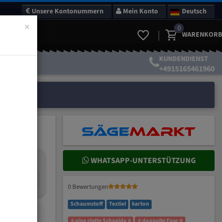
Unsere Kontonummern
Mein Konto
Deutsch
×
0
WARENKORB
KUNDENDIENST
+4915165461960
WHATSAPP-UNTERSTÜTZUNG
nteilung:
mm
0 Bewertungen
Schaumstoff
Textiel
karton
⭐ eine glatte Schneide ⭐
⭐ doppelte Fase ⭐