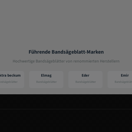
Führende Bandsägeblatt-Marken
Hochwertige Bandsägeblätter von renommierten Herstellern
Elmag
Eder
Emir
Pr
Bandsägeblätter
Bandsägeblätter
Bandsägeblätter
Bandsäg