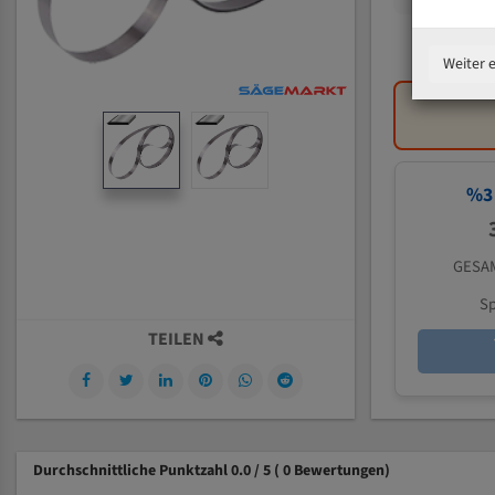
Weiter 
%
3
GESAM
Sp
TEILEN
Durchschnittliche Punktzahl 0.0 / 5
( 0 Bewertungen)