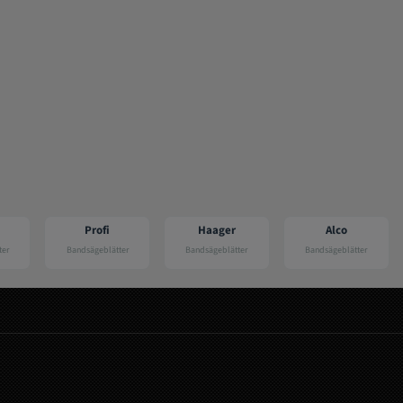
ofi
Haager
Alco
Hanning
eblätter
Bandsägeblätter
Bandsägeblätter
Bandsägeblätter