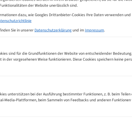
712
Länge (mm) : 1360
Länge (mm
unktionalitäten der Website unerlässlich sind.
0 Bewertungen
0 Bewertungen
8,74 €
7,62 €
ormationen dazu, wie Googles Drittanbieter-Cookies Ihre Daten verwenden und
tenschutzrichtlinie
finden Sie in unserer
Datenschutzerklärung
und im
Impressum
.
ies sind für die Grundfunktionen der Website von entscheidender Bedeutung.
ht in der vorgesehenen Weise funktionieren. Diese Cookies speichern keine p
kies unterstützen bei der Ausführung bestimmter Funktionen, z. B. beim Teilen 
PM72103 Flexback
Promax PM 721005 Flexback
2100
ndsägeblatt
Bandsägeblatt
PM
cial-Media-Plattformen, beim Sammeln von Feedbacks und anderen Funktionen
Ban
st ein professionelles
Dieses Produkt ist ein professionelles
Dieses Pro
us Spezialstahl, ideal zum
Bandsägeblatt aus Spezialstahl, ideal zum
Bandsägeb
Weich- und Harthölzern
Schneiden von Weich- und Harthölzern
Schneiden
rten Platten wie Sperrholz,
sowie holzbasierten Platten wie Sperrholz,
sowie hol