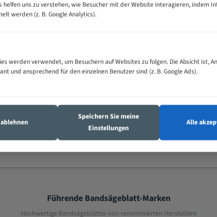
es helfen uns zu verstehen, wie Besucher mit der Website interagieren, indem I
 Faserplatten. Es verfügt
Spanplatten und Faserplatten. Es verfügt
Spanplatt
t werden (z. B. Google Analytics).
le Verzahnung (NV), ist
über eine normale Verzahnung (NV), ist
über eine
ränkt und geschärft. Zudem
gezahnt, geschränkt und geschärft. Zudem
gezahnt, 
Materialien wie Kunststoff,
ist es auch für Materialien wie Kunststoff,
ist es auc
NE-Metalle geeignet.
Aluminium und NE-Metalle geeignet.
Aluminium
es werden verwendet, um Besuchern auf Websites zu folgen. Die Absicht ist, A
712
Länge (mm) : 1360
Länge (mm
vant und ansprechend für den einzelnen Benutzer sind (z. B. Google Ads).
0 Bewertungen
0 Bewertungen
12,11 €
10,54 €
Speichern Sie meine
s ablehnen
Alle akzep
Einstellungen
Führende Bandsägeblatt-Marken
Hochwertige Bandsägeblätter von renommierten Herstellern