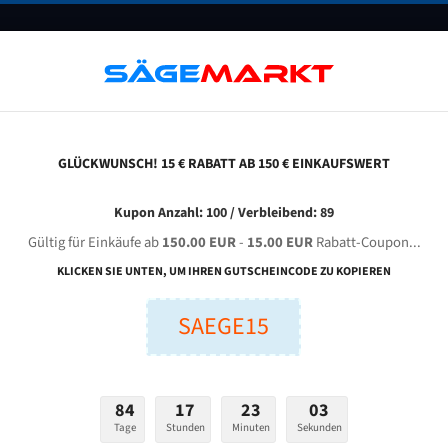
UNTERNEHMEN
FAQ
GUTSCHEINE
BLOG
KONTAKT
GLÜCKWUNSCH! 15 € RABATT AB 150 € EINKAUFSWERT
Kupon Anzahl: 100 / Verbleibend: 89
Gültig für Einkäufe ab
150.00 EUR
-
15.00 EUR
Rabatt-Coupon...
lätter für Promax
KLICKEN SIE UNTEN, UM IHREN GUTSCHEINCODE ZU KOPIEREN
SAEGE15
84
17
23
02
Tage
Stunden
Minuten
Sekunden