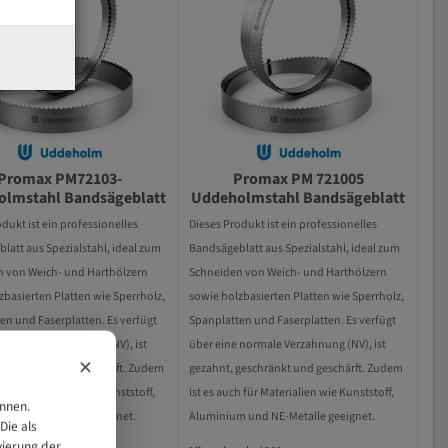
Promax PM72103-
Promax PM 721005
lmstahl Bandsägeblatt
Uddeholmstahl Bandsägeblatt
dukt ist ein professionelles
Dieses Produkt ist ein professionelles
latt aus Spezialstahl, ideal zum
Bandsägeblatt aus Spezialstahl, ideal zum
 von Weich- und Harthölzern
Schneiden von Weich- und Harthölzern
zbasierten Platten wie Sperrholz,
sowie holzbasierten Platten wie Sperrholz,
en und Faserplatten. Es verfügt
Spanplatten und Faserplatten. Es verfügt
 normale Verzahnung (NV), ist
über eine normale Verzahnung (NV), ist
×
geschränkt und geschärft. Zudem
gezahnt, geschränkt und geschärft. Zudem
h für Materialien wie Kunststoff,
ist es auch für Materialien wie Kunststoff,
önnen.
 und NE-Metalle geeignet.
Aluminium und NE-Metalle geeignet.
Die als
vierung der