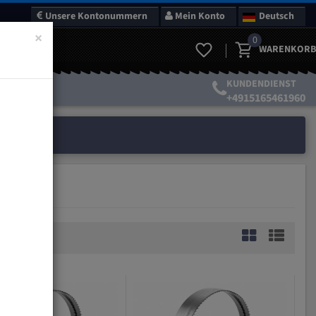
Unsere Kontonummern
Mein Konto
Deutsch
×
0
WARENKORB
KUNDENDIENST
+4915165461960