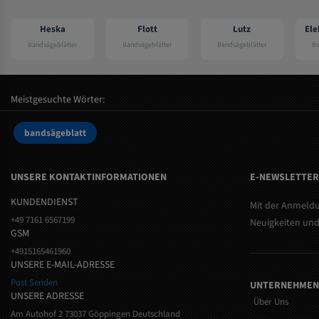
a
Flott
Lutz
Elektra beckum
ätter
Bandsägeblätter
Bandsägeblätter
Bandsägeblätter
Meistgesuchte Wörter:
bandsägeblatt
UNSERE KONTAKTINFORMATIONEN
E-NEWSLETTE
KUNDENDIENST
Mit der Anmeldu
+49 7161 6567199
Neuigkeiten und
GSM
+4915165461960
UNSERE E-MAIL-ADRESSE
Post Senden
UNTERNEHMEN
UNSERE ADRESSE
Über Uns
Am Autohof 2 73037 Göppingen Deutschland