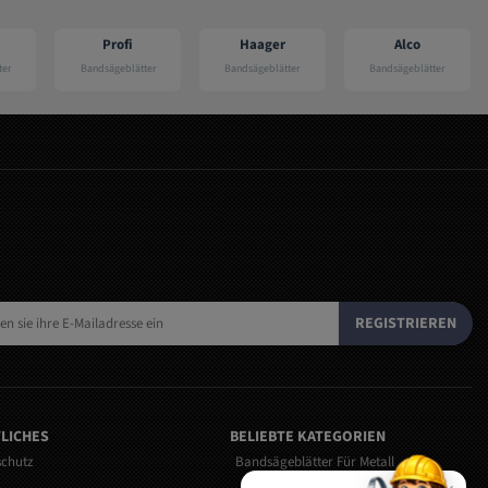
Profi
Haager
Alco
Hanning
ndsägeblätter
Bandsägeblätter
Bandsägeblätter
Bandsägeblätt
REGISTRIEREN
LICHES
BELIEBTE KATEGORIEN
schutz
Bandsägeblätter Für Metall