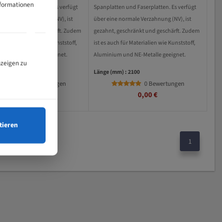
nformationen
en und Faserplatten. Es verfügt
Spanplatten und Faserplatten. Es verfügt
 normale Verzahnung (NV), ist
über eine normale Verzahnung (NV), ist
geschränkt und geschärft. Zudem
gezahnt, geschränkt und geschärft. Zudem
h für Materialien wie Kunststoff,
ist es auch für Materialien wie Kunststoff,
 und NE-Metalle geeignet.
Aluminium und NE-Metalle geeignet.
nzeigen zu
) : 2100
Länge (mm) : 2100
0 Bewertungen
0 Bewertungen
0,00 €
0,00 €
tieren
1