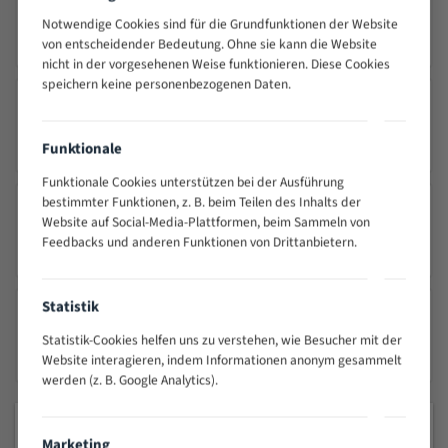
Notwendige Cookies sind für die Grundfunktionen der Website
SICHERER VERSAND MIT DHL
von entscheidender Bedeutung. Ohne sie kann die Website
Schnelle Lieferung
nicht in der vorgesehenen Weise funktionieren. Diese Cookies
speichern keine personenbezogenen Daten.
PRÄZISION TRIFFT QUALITÄT
Funktionale
Seit 2000 – Über 25 Jahre Erfahrung
Funktionale Cookies unterstützen bei der Ausführung
bestimmter Funktionen, z. B. beim Teilen des Inhalts der
Website auf Social-Media-Plattformen, beim Sammeln von
24/7 KUNDENSERVICE
Feedbacks und anderen Funktionen von Drittanbietern.
Wir sind 24/7 für Sie da
Statistik
Statistik-Cookies helfen uns zu verstehen, wie Besucher mit der
SICHERES SHOPPEN
Website interagieren, indem Informationen anonym gesammelt
256 Bit SSL-Verschlüsselung
werden (z. B. Google Analytics).
MEISTVERKAUFTE PRODUKTE
Marketing