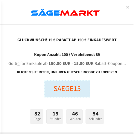
0
×
Spezialstahl Gehärtet
Uddeholm
Glatte
Eine Schneide, doppelte Fase
Spezialstahl
Standart
ÜBER UNS
DEUTSCH
Startseite
/
Marken
/
Bandsägeblätter Für Laguna
Uddeholm Gehärtet
Spezialstahl
Konvex
Zwei Schneiden, vierfache Fase
Uddeholm
gehärtete Zahnspitzen
ABOUTS
ENGLISH
GLÜCKWUNSCH! 15 € RABATT AB 150 € EINKAUFSWERT
Flexback
Gehärtete zahnspitzen
Konkav
Flexback Meterware
Bandsägeblätter für Laguna
FRANCE
Kupon Anzahl: 100 / Verbleibend: 89
Dachzahnung
Bi-Metall Meterware
Gültig für Einkäufe ab
150.00 EUR
-
15.00 EUR
Rabatt-Coupon...
Fleischerei Bandsägeblätter
KLICKEN SIE UNTEN, UM IHREN GUTSCHEINCODE ZU KOPIEREN
Bandmesser Glatt Meterware
SAEGE15
Bandmesser Dachzahnung Meterware
Konkav Meterware
82
19
46
54
Konvex Meterware
Tage
Stunden
Minuten
Sekunden