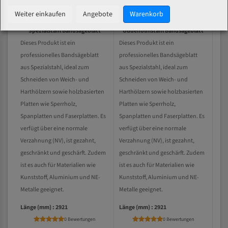
Weiter einkaufen
Angebote
Warenkorb
Laguna LT14BX MBAND14B
Laguna LT14BX-MBAND14B
Spezialstahl Bandsägeblatt
Uddeholmstahl Bandsägeblatt
Dieses Produkt ist ein
Dieses Produkt ist ein
professionelles Bandsägeblatt
professionelles Bandsägeblatt
aus Spezialstahl, ideal zum
aus Spezialstahl, ideal zum
Schneiden von Weich- und
Schneiden von Weich- und
Harthölzern sowie holzbasierten
Harthölzern sowie holzbasierten
Platten wie Sperrholz,
Platten wie Sperrholz,
Spanplatten und Faserplatten. Es
Spanplatten und Faserplatten. Es
verfügt über eine normale
verfügt über eine normale
Verzahnung (NV), ist gezahnt,
Verzahnung (NV), ist gezahnt,
geschränkt und geschärft. Zudem
geschränkt und geschärft. Zudem
ist es auch für Materialien wie
ist es auch für Materialien wie
Kunststoff, Aluminium und NE-
Kunststoff, Aluminium und NE-
Metalle geeignet.
Metalle geeignet.
Länge (mm) : 2921
Länge (mm) : 2921
0 Bewertungen
0 Bewertungen