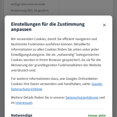
verfügt über eine normale
Verzahnung (NV), ist gezahnt,
geschränkt und geschärft. Zudem
×
Einstellungen für die Zustimmung
ist es auch für Materialien wie
anpassen
Kunststoff, Aluminium und NE-
Metalle geeignet.
Wir verwenden Cookies, damit Sie effizient navigieren und
bestimmte Funktionen ausführen können. Detaillierte
Länge (mm) : 2921
Informationen zu allen Cookies finden Sie unten unter jeder
0 Bewertungen
Einwilligungskategorie. Die als „notwendig" kategorisierten
17,50 €
Cookies werden in Ihrem Browser gespeichert, da sie für die
Aktivierung der grundlegenden Funktionalitäten der Website
PRODUKT ANSEHEN
unerlässlich sind.
Für weitere Informationen dazu, wie Googles Drittanbieter-
Cookies Ihre Daten verwenden und handhaben, siehe:
Google-
Datenschutzrichtlinie
1
Weitere Details finden Sie in unserer
Datenschutzerklärung
und
im
Impressum
.
Notwendige
Immer aktiv