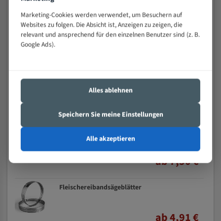
Marketing-Cookies werden verwendet, um Besuchern auf
Spezialstahl Bandsägeblätter
Websites zu folgen. Die Absicht ist, Anzeigen zu zeigen, die
relevant und ansprechend für den einzelnen Benutzer sind (z. B.
Google Ads).
ab 5,44 €
Uddeholm Bandsägeblätter
Alles ablehnen
ab 7,59 €
Speichern Sie meine Einstellungen
Flexback Bandsägeblätter
Alle akzeptieren
ab 7,50 €
Fleischereibandsägeblätter
ab 4,91 €