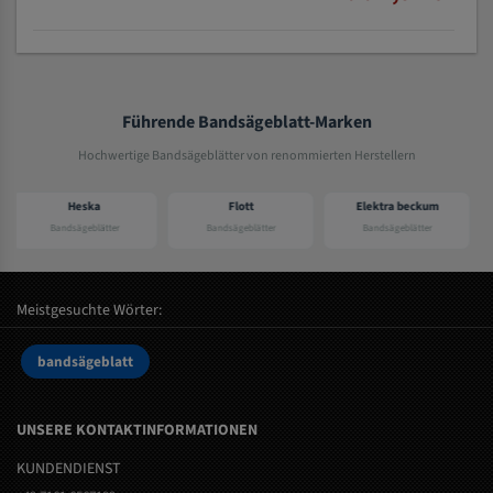
Führende Bandsägeblatt-Marken
Hochwertige Bandsägeblätter von renommierten Herstellern
ska
Flott
Elektra beckum
Lutz
eblätter
Bandsägeblätter
Bandsägeblätter
Bandsägeblät
Meistgesuchte Wörter:
bandsägeblatt
UNSERE KONTAKTINFORMATIONEN
KUNDENDIENST