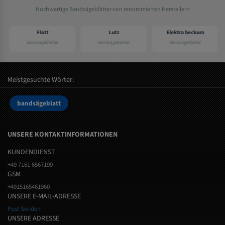
Hochwertige Bandsägeblätter von renommierten Herstellern
Flott
Lutz
Elektra beckum
Bandsägeblätter
Bandsägeblätter
Bandsägeblätter
Meistgesuchte Wörter:
bandsägeblatt
UNSERE KONTAKTINFORMATIONEN
KUNDENDIENST
+49 7161 6567199
GSM
+4915165461960
UNSERE E-MAIL-ADRESSE
Post Senden
UNSERE ADRESSE