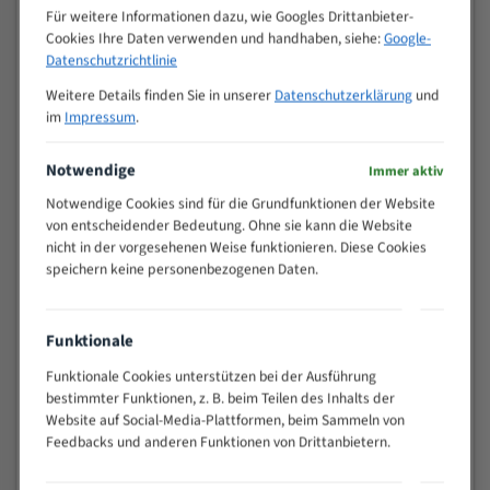
M (mm)
Zoll (ZpZ)
)
Für weitere Informationen dazu, wie Googles Drittanbieter-
Cookies Ihre Daten verwenden und handhaben, siehe:
Google-
>
10/14
Datenschutzrichtlinie
25
15 - 40
8/12
Weitere Details finden Sie in unserer
Datenschutzerklärung
und
im
Impressum
.
25 - 50
6/10
35 - 70
5/8
Notwendige
Immer aktiv
50 - 120
4/6
80 - 180
3/4
Notwendige Cookies sind für die Grundfunktionen der Website
von entscheidender Bedeutung. Ohne sie kann die Website
130 -
2/3
nicht in der vorgesehenen Weise funktionieren. Diese Cookies
350
speichern keine personenbezogenen Daten.
150 -
1,5/2
450
200 -
1,1/1,6
Funktionale
600
> 500
0,75/1,25
Funktionale Cookies unterstützen bei der Ausführung
bestimmter Funktionen, z. B. beim Teilen des Inhalts der
Vorteile:
Website auf Social-Media-Plattformen, beim Sammeln von
Feedbacks und anderen Funktionen von Drittanbietern.
Vielseitiges Bandsägeblatt für verschiedenste
Anwendungen