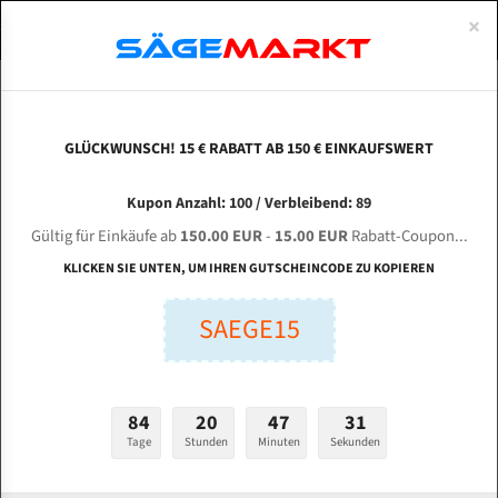
0
×
Spezialstahl Gehärtet
Uddeholm
Glatte
Eine Schneide, doppelte Fase
Spezialstahl
Standart
ÜBER UNS
DEUTSCH
Startseite
Bandsägeblätter Für Metall
Bi-Metal M42 (Standardgröße)
Uza
Uddeholm Gehärtet
Spezialstahl
Konvex
Zwei Schneiden, vierfache Fase
Uddeholm
gehärtete Zahnspitzen
ABOUTS
ENGLISH
GLÜCKWUNSCH! 15 € RABATT AB 150 € EINKAUFSWERT
Flexback
Gehärtete zahnspitzen
Konkav
Flexback Meterware
UZAY MAKINA UMSO 350 SF für 4320 mm Bi-
FRANCE
Kupon Anzahl: 100 / Verbleibend: 89
Dachzahnung
Bi-Metall Meterware
Metall Bandsägeblätter
Gültig für Einkäufe ab
150.00 EUR
-
15.00 EUR
Rabatt-Coupon...
Fleischerei Bandsägeblätter
KLICKEN SIE UNTEN, UM IHREN GUTSCHEINCODE ZU KOPIEREN
Länge (mm):
Bandmesser Glatt Meterware
SAEGE15
mm
Bandmesser Dachzahnung Meterware
Breite (mm):
Konkav Meterware
mm
84
20
47
30
Konvex Meterware
Tage
Stunden
Minuten
Sekunden
Stärken + Zahnteilung:
mm