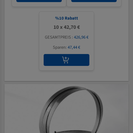
%
10
Rabatt
10 x 42,70 €
GESAMTPREIS :
426,96 €
Sparen:
47,44 €