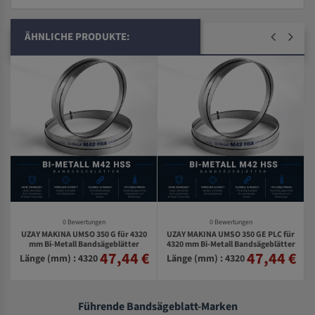
ÄHNLICHE PRODUKTE:
0 Bewertungen
0 Bewertungen
UZAY MAKINA UMSO 350 G für 4320
UZAY MAKINA UMSO 350 GE PLC für
mm Bi-Metall Bandsägeblätter
4320 mm Bi-Metall Bandsägeblätter
47,44 €
47,44 €
€
Länge (mm) : 4320
Länge (mm) : 4320
Führende Bandsägeblatt-Marken