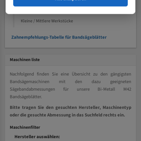
Kleine und mittlere Profile / Kleine Durchmesser
Vollmaterial
Kleine / Mittlere Werkstücke
Zahnempfehlungs-Tabelle für Bandsägeblätter
Maschinen liste
Nachfolgend finden Sie eine Übersicht zu den gängigsten
Bandsägemaschinen mit den dazu geeigneten
Sägebandabmessungen für unsere Bi-Metall M42
Bandsägeblätter.
Bitte tragen Sie den gesuchten Hersteller, Maschinentyp
oder die gesuchte Abmessung in das Suchfeld rechts ein.
Maschinenfilter
Hersteller auswählen: