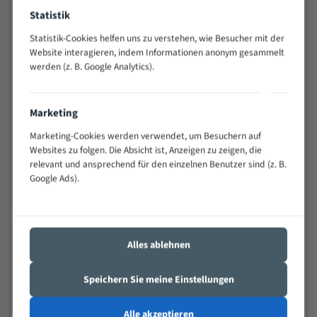
Widerstandsfähig gegen Zahnbruch auch bei
Statistik
schwierigen Werkstücken (Materialmischung,
Statistik-Cookies helfen uns zu verstehen, wie Besucher mit der
wechselnde Verbindungslängen)
Website interagieren, indem Informationen anonym gesammelt
Sehr geringe Vibration
werden (z. B. Google Analytics).
Äußerst verschleißfest
Marketing
Technische Beschreibung:
Marketing-Cookies werden verwendet, um Besuchern auf
Positiver Spanwinkel
Websites zu folgen. Die Absicht ist, Anzeigen zu zeigen, die
Bandkörper aus hochlegiertem Federstahl
relevant und ansprechend für den einzelnen Benutzer sind (z. B.
Google Ads).
Legierte HSS-beschichtete Zahnspitzen
Spezielle Zahngeometrie und Zahnteilung
Materialien:
Alles ablehnen
Stahl
Speichern Sie meine Einstellungen
Nichteisenmetalle
Speziell entwickelt für Profile / Rohre
Alle akzeptieren