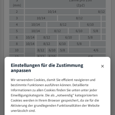
S
Zähne pro Zoll
(mm)
(ZpZ)
2
10/14
8/12
3
10/14
8/12
6/1
4
10/14
8/12
6/10
5/8
5
10/14
8/12
6/10
5/8
6
10/14
8/12
6/10
5/8
8
10/14
8/12
6/10
5/8
4/
10
8/12
6/10
5/8
4/6
12
8/12
6/10
4/6
15
8/12
6/10
4/5
×
Einstellungen für die Zustimmung
20
4/6
4/5
anpassen
30
4/5
4/5
Wir verwenden Cookies, damit Sie effizient navigieren und
50
4/5
3/4
bestimmte Funktionen ausführen können. Detaillierte
80
3/4
Informationen zu allen Cookies finden Sie unten unter jeder
Einwilligungskategorie. Die als „notwendig" kategorisierten
> 100
1,
Cookies werden in Ihrem Browser gespeichert, da sie für die
Aktivierung der grundlegenden Funktionalitäten der Website
VOLLMATERIAL
unerlässlich sind.
Zähne pro