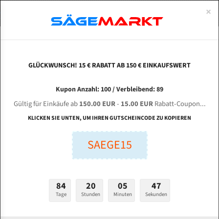
0
×
German Steel
DEUTSCH
Uddeholm Steel
ENGLISH
GLÜCKWUNSCH! 15 € RABATT AB 150 € EINKAUFSWERT
BI-METAL
Carbon Steel
BAND SAW BLADES
FRANCE
Kupon Anzahl: 100 / Verbleibend: 89
Gültig für Einkäufe ab
150.00 EUR
-
15.00 EUR
Rabatt-Coupon...
FOR METAL
KLICKEN SIE UNTEN, UM IHREN GUTSCHEINCODE ZU KOPIEREN
DIE ZAHNSPITZEN AUS LEGIERTEM SCHNELLARBEITSSTAHL (HSS)
SAEGE15
MIT 8 % KOBALT,
START SHOPPING
84
20
05
47
Tage
Stunden
Minuten
Sekunden