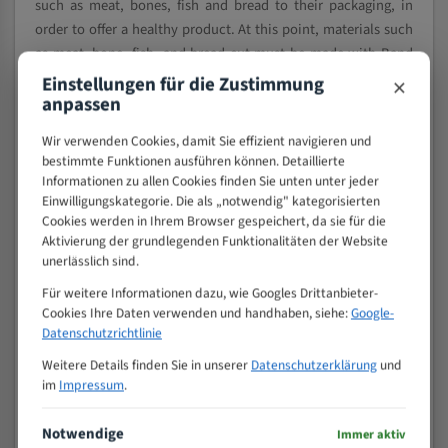
such as meat, bones, fish and bread to their packaging, in
order to offer a healthy product. At this point, materials such
as meat, bone, fish, and bread cut must be made with Band
Saw Blades, which are produced from the Highest Quality
×
Einstellungen für die Zustimmung
steels. Our Meat and Bone Bandsaw Blades, which we offer in
anpassen
all sizes for Band Saw machines, are made of German steel It
Wir verwenden Cookies, damit Sie effizient navigieren und
is produced in Turkey and exported to the whole world. Our
bestimmte Funktionen ausführen können. Detaillierte
company, which is one of the leading companies in Turkey in
Informationen zu allen Cookies finden Sie unten unter jeder
the production of Bandsaw, attaches great importance to
Einwilligungskategorie. Die als „notwendig" kategorisierten
hygiene standards for public health.
Cookies werden in Ihrem Browser gespeichert, da sie für die
Aktivierung der grundlegenden Funktionalitäten der Website
Our food cutting knives are suitable for:
unerlässlich sind.
Bread Slicer
Für weitere Informationen dazu, wie Googles Drittanbieter-
Carcass split
Cookies Ihre Daten verwenden und handhaben, siehe:
Google-
Fish Fillet
Datenschutzrichtlinie
Frozen Meat , Bone and Fish Cut
Weitere Details finden Sie in unserer
Datenschutzerklärung
und
Meat preparation
im
Impressum
.
My Chicken Piece
Slicing Processed Food
Notwendige
Immer aktiv