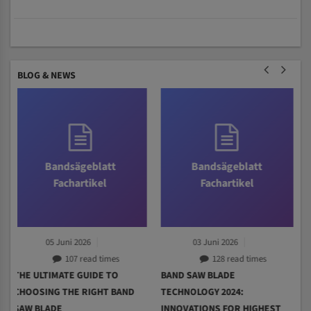
BLOG & NEWS
Bandsägeblatt
Bandsägeblatt
Fachartikel
Fachartikel
03 Juni 2026
01 Juni 2026
128 read times
128 read times
BAND SAW BLADE
BAND SAW BLADE
D
TECHNOLOGY 2024:
MAINTENANCE: MAXIMUM
INNOVATIONS FOR HIGHEST
SERVICE LIFE THROUGH