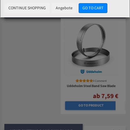
CONTINUE SHOPPING
Angebote
GO TO CART
BAND SAW FOR WOOD
0 Comment
0 Comment
Uddeholm Steel Band Saw Blade
German Steel Band Saw Blade
ab 7,59 €
ab 5,44 €
GO TO PRODUCT
GO TO PRODUCT