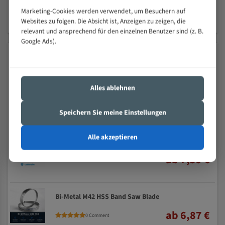
Marketing-Cookies werden verwendet, um Besuchern auf
Websites zu folgen. Die Absicht ist, Anzeigen zu zeigen, die
relevant und ansprechend für den einzelnen Benutzer sind (z. B.
Google Ads).
BEST SELLING PRODUCTS
Carbon Steel Band Saw Blade
Alles ablehnen
ab 7,50 €
0 Comment
Speichern Sie meine Einstellungen
Alle akzeptieren
Uddeholm Steel Band Saw Blade
ab 7,59 €
0 Comment
Bi-Metal M42 HSS Band Saw Blade
ab 6,87 €
0 Comment