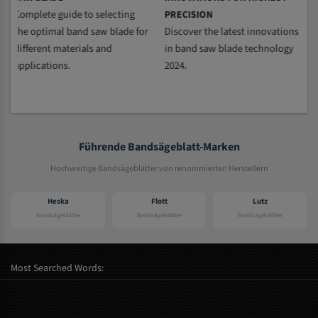
g
PRECISION
PROPER CARE
 for
Discover the latest innovations
Professional band saw blade
in band saw blade technology
maintenance for maximum
2024.
service life and optimal cutting
quality.
Führende Bandsägeblatt-Marken
Hochwertige Bandsägeblätter von renommierten Herstellern
ka
Flott
Lutz
Elektra beck
lätter
Bandsägeblätter
Bandsägeblätter
Bandsägeblätte
Most Searched Words: