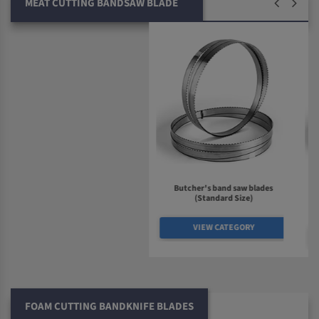
MEAT CUTTING BANDSAW BLADE
0 Comment
Butcher's band saw blades
Food Cutting Bandsaw Blade
(Standard Size)
ab 4,91 €
VIEW CATEGORY
GO TO PRODUCT
FOAM CUTTING BANDKNIFE BLADES