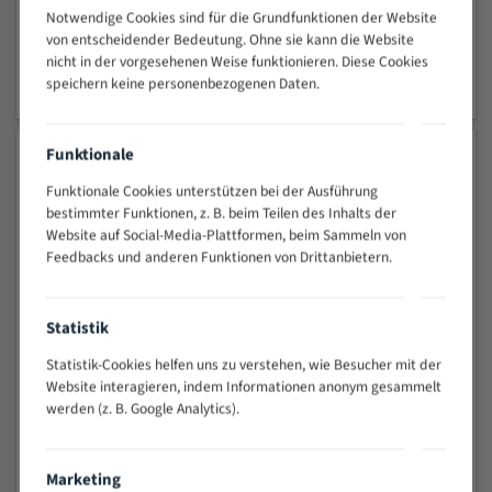
Cutting Vegetables
Notwendige Cookies sind für die Grundfunktionen der Website
Band Saw for Hardwood, Epoxy, Amber, Kuka, Andız
von entscheidender Bedeutung. Ohne sie kann die Website
Carbon Steel Band Saw
nicht in der vorgesehenen Weise funktionieren. Diese Cookies
Carbon Steel Band Saw Blade is suitable for cutting hard
speichern keine personenbezogenen Daten.
wood, plastic, epoxy, ink, amber. Carbon steel with hardened
tooth ends is preferred for hard materials 0.65 mm thick and
Funktionale
above Carbon steel band saw blade with soft metals (gold) ,
DAILY DEALS
silver, brass, aluminum, etc.) Carbon steel band saw blade,
Funktionale Cookies unterstützen bei der Ausführung
which is an indispensable bit band saw for rosary and hobby
bestimmter Funktionen, z. B. beim Teilen des Inhalts der
Website auf Social-Media-Plattformen, beim Sammeln von
enthusiasts, has the ability to cut your precious stones and
Feedbacks und anderen Funktionen von Drittanbietern.
woods without much waste with its 0.36 mm thickness.
Band Saw for Soft Metals
Band Saw for Rosary Materials
Statistik
Band Saw for Amber
Statistik-Cookies helfen uns zu verstehen, wie Besucher mit der
Band Saw for Kuka
Website interagieren, indem Informationen anonym gesammelt
Lane Test for Curved Cut ere
werden (z. B. Google Analytics).
Band Saw for Straight Cuts
Band Saw for Smooth Cuts
Marketing
Bandsaw for Hardwood