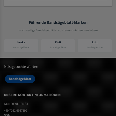
Führende Bandsägeblatt-Marken
Hochwertige Bandsägeblätter von renommierten Herstellern
ska
Flott
Lutz
Eder
eblätter
Bandsägeblätter
Bandsägeblätter
Bandsägeblät
Meistgesuchte Wörter:
bandsägeblatt
UNSERE KONTAKTINFORMATIONEN
KUNDENDIENST
+49 7161 6567199
GSM