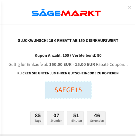
0
×
Spezialstahl Gehärtet
Uddeholm
Glatte
Eine Schneide, doppelte Fase
Spezialstahl
Standart
ÜBER UNS
DEUTSCH
Startseite
/
Marken
/
Bandsägeblätter Für Catpower
Uddeholm Gehärtet
Spezialstahl
Konvex
Zwei Schneiden, vierfache Fase
Uddeholm
gehärtete Zahnspitzen
ABOUTS
ENGLISH
GLÜCKWUNSCH! 15 € RABATT AB 150 € EINKAUFSWERT
Flexback
Gehärtete zahnspitzen
Konkav
Flexback Meterware
Bandsägeblätter für Catpower
FRANCE
Kupon Anzahl: 100 / Verbleibend: 90
Dachzahnung
Bi-Metall Meterware
Gültig für Einkäufe ab
150.00 EUR
-
15.00 EUR
Rabatt-Coupon...
Fleischerei Bandsägeblätter
KLICKEN SIE UNTEN, UM IHREN GUTSCHEINCODE ZU KOPIEREN
Bandmesser Glatt Meterware
SAEGE15
Bandmesser Dachzahnung Meterware
Konkav Meterware
85
07
51
46
Konvex Meterware
Tage
Stunden
Minuten
Sekunden