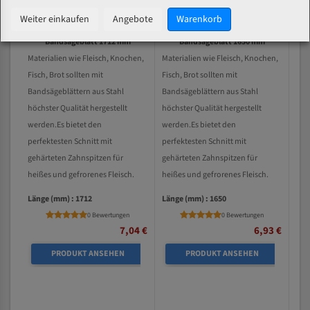
Weiter einkaufen
Angebote
Warenkorb
Catpower 2710 für Fleischerei
Catpower 2720 für Fleischerei
Bandsägeblatt 1712 mm
Bandsägeblatt 1650 mm
Materialien wie Fleisch, Knochen,
Materialien wie Fleisch, Knochen,
Fisch, Brot sollten mit
Fisch, Brot sollten mit
Bandsägeblättern aus Stahl
Bandsägeblättern aus Stahl
höchster Qualität hergestellt
höchster Qualität hergestellt
werden.Es bietet den
werden.Es bietet den
perfektesten Schnitt mit
perfektesten Schnitt mit
gehärteten Zahnspitzen für
gehärteten Zahnspitzen für
heißes und gefrorenes Fleisch.
heißes und gefrorenes Fleisch.
Länge (mm) : 1712
Länge (mm) : 1650
0 Bewertungen
0 Bewertungen
7,04 €
6,93 €
PRODUKT ANSEHEN
PRODUKT ANSEHEN