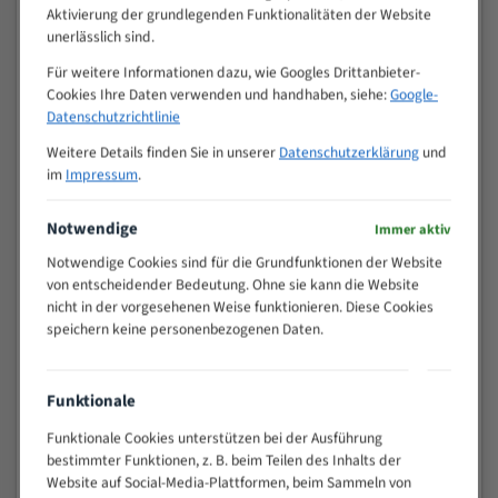
Aktivierung der grundlegenden Funktionalitäten der Website
PRODUKT ANSEHEN
PRODUKT ANSEHEN
unerlässlich sind.
Für weitere Informationen dazu, wie Googles Drittanbieter-
Cookies Ihre Daten verwenden und handhaben, siehe:
Google-
Datenschutzrichtlinie
Weitere Details finden Sie in unserer
Datenschutzerklärung
und
im
Impressum
.
Notwendige
Immer aktiv
Notwendige Cookies sind für die Grundfunktionen der Website
Catpower Cat 2705
Catpower Cat 2705 Flexback
Uddeholmstahl Bandsägeblatt
Bandsägeblatt
von entscheidender Bedeutung. Ohne sie kann die Website
Dieses Produkt ist ein
Dieses Produkt ist ein
nicht in der vorgesehenen Weise funktionieren. Diese Cookies
speichern keine personenbezogenen Daten.
professionelles Bandsägeblatt
professionelles Bandsägeblatt
aus Spezialstahl, ideal zum
aus Spezialstahl, ideal zum
Schneiden von Weich- und
Schneiden von Weich- und
Funktionale
Harthölzern sowie holzbasierten
Harthölzern sowie holzbasierten
Platten wie Sperrholz,
Funktionale Cookies unterstützen bei der Ausführung
Platten wie Sperrholz,
bestimmter Funktionen, z. B. beim Teilen des Inhalts der
Spanplatten und Faserplatten. Es
Spanplatten und Faserplatten. Es
Website auf Social-Media-Plattformen, beim Sammeln von
verfügt über eine normale
verfügt über eine normale