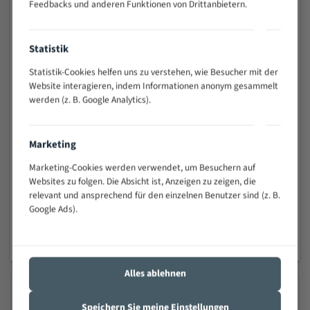
Feedbacks und anderen Funktionen von Drittanbietern.
Verzahnung (NV), ist gezahnt,
Verzahnung (NV), ist gezahnt,
geschränkt und geschärft. Zudem
geschränkt und geschärft. Zudem
ist es auch für Materialien wie
ist es auch für Materialien wie
Statistik
Kunststoff, Aluminium und NE-
Kunststoff, Aluminium und NE-
Statistik-Cookies helfen uns zu verstehen, wie Besucher mit der
Metalle geeignet.
Metalle geeignet.
Website interagieren, indem Informationen anonym gesammelt
werden (z. B. Google Analytics).
Länge (mm) : 1400
Länge (mm) : 1400
0 Bewertungen
0 Bewertungen
10,24 €
10,71 €
Marketing
PRODUKT ANSEHEN
PRODUKT ANSEHEN
Marketing-Cookies werden verwendet, um Besuchern auf
Websites zu folgen. Die Absicht ist, Anzeigen zu zeigen, die
relevant und ansprechend für den einzelnen Benutzer sind (z. B.
Google Ads).
1
Alles ablehnen
Speichern Sie meine Einstellungen