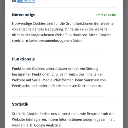
im
Impressum
.
SICHERES SHOPPEN
256 Bit SSL-Verschlüsselung
Notwendige
Immer aktiv
Notwendige Cookies sind für die Grundfunktionen der Website
MEISTVERKAUFTE PRODUKTE
von entscheidender Bedeutung. Ohne sie kann die Website
nicht in der vorgesehenen Weise funktionieren. Diese Cookies
speichern keine personenbezogenen Daten.
Spezialstahl Bandsägeblätter
Funktionale
ab 5,44 €
Funktionale Cookies unterstützen bei der Ausführung
bestimmter Funktionen, z. B. beim Teilen des Inhalts der
Uddeholm Bandsägeblätter
Website auf Social-Media-Plattformen, beim Sammeln von
Feedbacks und anderen Funktionen von Drittanbietern.
ab 7,59 €
Statistik
Flexback Bandsägeblätter
Statistik-Cookies helfen uns zu verstehen, wie Besucher mit der
Website interagieren, indem Informationen anonym gesammelt
ab 7,50 €
werden (z. B. Google Analytics).