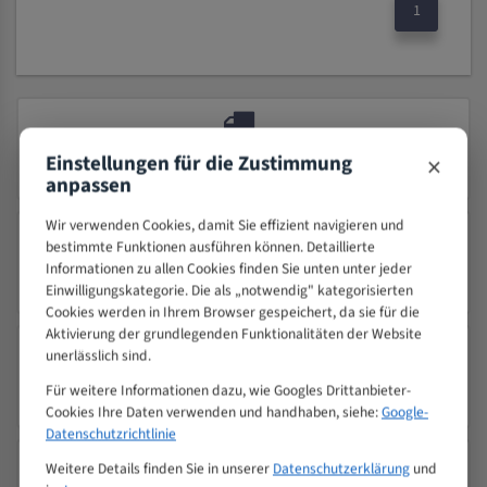
1
×
SICHERER VERSAND MIT DHL
Einstellungen für die Zustimmung
Schnelle Lieferung
anpassen
Wir verwenden Cookies, damit Sie effizient navigieren und
bestimmte Funktionen ausführen können. Detaillierte
Informationen zu allen Cookies finden Sie unten unter jeder
PRÄZISION TRIFFT QUALITÄT
Einwilligungskategorie. Die als „notwendig" kategorisierten
Seit 2000 – Über 25 Jahre Erfahrung
Cookies werden in Ihrem Browser gespeichert, da sie für die
Aktivierung der grundlegenden Funktionalitäten der Website
unerlässlich sind.
24/7 KUNDENSERVICE
Für weitere Informationen dazu, wie Googles Drittanbieter-
Wir sind 24/7 für Sie da
Cookies Ihre Daten verwenden und handhaben, siehe:
Google-
Datenschutzrichtlinie
Weitere Details finden Sie in unserer
Datenschutzerklärung
und