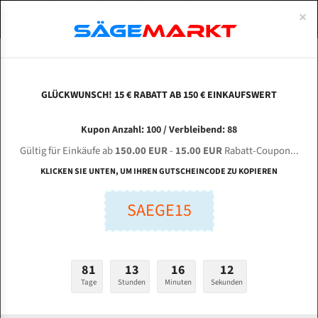
0
×
Spezialstahl Gehärtet
Uddeholm
Glatte
Eine Schneide, doppelte Fase
Spezialstahl
Standart
ÜBER UNS
DEUTSCH
Startseite
/
Marken
/
Bandsägeblätter Für Akse
Uddeholm Gehärtet
Spezialstahl
Konvex
Zwei Schneiden, vierfache Fase
Uddeholm
gehärtete Zahnspitzen
ABOUTS
ENGLISH
GLÜCKWUNSCH! 15 € RABATT AB 150 € EINKAUFSWERT
Flexback
Gehärtete zahnspitzen
Konkav
Flexback Meterware
Bandsägeblätter für Akse
FRANCE
Kupon Anzahl: 100 / Verbleibend: 88
Dachzahnung
Bi-Metall Meterware
Gültig für Einkäufe ab
150.00 EUR
-
15.00 EUR
Rabatt-Coupon...
Fleischerei Bandsägeblätter
KLICKEN SIE UNTEN, UM IHREN GUTSCHEINCODE ZU KOPIEREN
Bandmesser Glatt Meterware
SAEGE15
Bandmesser Dachzahnung Meterware
Konkav Meterware
81
13
16
11
Konvex Meterware
Tage
Stunden
Minuten
Sekunden