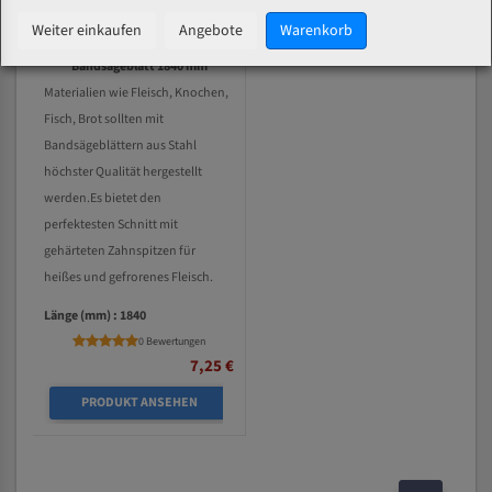
Weiter einkaufen
Angebote
Warenkorb
Akse 380 V-220 V für Fleischerei
Bandsägeblatt 1840 mm
Materialien wie Fleisch, Knochen,
Fisch, Brot sollten mit
Bandsägeblättern aus Stahl
höchster Qualität hergestellt
werden.Es bietet den
perfektesten Schnitt mit
gehärteten Zahnspitzen für
heißes und gefrorenes Fleisch.
Länge (mm) : 1840
0 Bewertungen
7,25 €
PRODUKT ANSEHEN