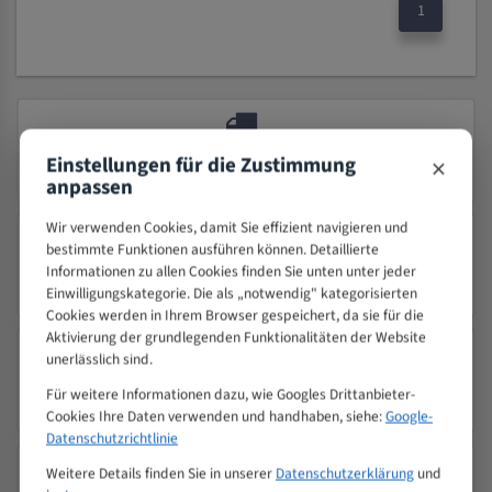
1
×
SICHERER VERSAND MIT DHL
Einstellungen für die Zustimmung
Schnelle Lieferung
anpassen
Wir verwenden Cookies, damit Sie effizient navigieren und
bestimmte Funktionen ausführen können. Detaillierte
Informationen zu allen Cookies finden Sie unten unter jeder
PRÄZISION TRIFFT QUALITÄT
Einwilligungskategorie. Die als „notwendig" kategorisierten
Seit 2000 – Über 25 Jahre Erfahrung
Cookies werden in Ihrem Browser gespeichert, da sie für die
Aktivierung der grundlegenden Funktionalitäten der Website
unerlässlich sind.
24/7 KUNDENSERVICE
Für weitere Informationen dazu, wie Googles Drittanbieter-
Wir sind 24/7 für Sie da
Cookies Ihre Daten verwenden und handhaben, siehe:
Google-
Datenschutzrichtlinie
Weitere Details finden Sie in unserer
Datenschutzerklärung
und