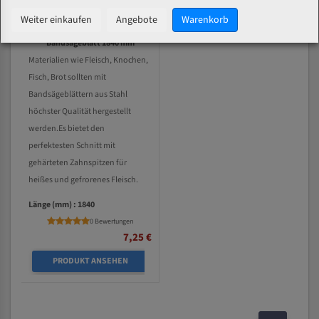
Weiter einkaufen
Angebote
Warenkorb
Boğaziçi BKT für Fleischerei
Bandsägeblatt 1840 mm
Materialien wie Fleisch, Knochen,
Fisch, Brot sollten mit
Bandsägeblättern aus Stahl
höchster Qualität hergestellt
werden.Es bietet den
perfektesten Schnitt mit
gehärteten Zahnspitzen für
heißes und gefrorenes Fleisch.
Länge (mm) : 1840
0 Bewertungen
7,25 €
PRODUKT ANSEHEN