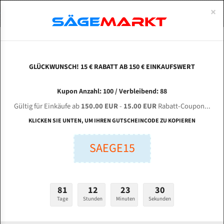
0
×
Spezialstahl Gehärtet
Uddeholm
Glatte
Eine Schneide, doppelte Fase
Spezialstahl
Standart
ÜBER UNS
DEUTSCH
Startseite
/
Marken
/
Bandsägeblätter Für Boğaziçi
Uddeholm Gehärtet
Spezialstahl
Konvex
Zwei Schneiden, vierfache Fase
Uddeholm
gehärtete Zahnspitzen
ABOUTS
ENGLISH
GLÜCKWUNSCH! 15 € RABATT AB 150 € EINKAUFSWERT
Flexback
Gehärtete zahnspitzen
Konkav
Flexback Meterware
Bandsägeblätter für Boğaziçi
FRANCE
Kupon Anzahl: 100 / Verbleibend: 88
Dachzahnung
Bi-Metall Meterware
Gültig für Einkäufe ab
150.00 EUR
-
15.00 EUR
Rabatt-Coupon...
Fleischerei Bandsägeblätter
KLICKEN SIE UNTEN, UM IHREN GUTSCHEINCODE ZU KOPIEREN
Bandmesser Glatt Meterware
SAEGE15
Bandmesser Dachzahnung Meterware
Konkav Meterware
81
12
23
29
Konvex Meterware
Tage
Stunden
Minuten
Sekunden