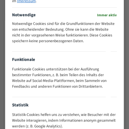
im
Impressum
.
SICHERES SHOPPEN
256 Bit SSL-Verschlüsselung
Notwendige
Immer aktiv
Notwendige Cookies sind für die Grundfunktionen der Website
MEISTVERKAUFTE PRODUKTE
von entscheidender Bedeutung. Ohne sie kann die Website
nicht in der vorgesehenen Weise funktionieren. Diese Cookies
speichern keine personenbezogenen Daten.
Spezialstahl Bandsägeblätter
Funktionale
ab 5,44 €
Funktionale Cookies unterstützen bei der Ausführung
bestimmter Funktionen, z. B. beim Teilen des Inhalts der
Uddeholm Bandsägeblätter
Website auf Social-Media-Plattformen, beim Sammeln von
Feedbacks und anderen Funktionen von Drittanbietern.
ab 7,59 €
Statistik
Flexback Bandsägeblätter
Statistik-Cookies helfen uns zu verstehen, wie Besucher mit der
Website interagieren, indem Informationen anonym gesammelt
ab 7,50 €
werden (z. B. Google Analytics).