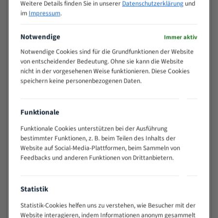
Weitere Details finden Sie in unserer
Datenschutzerklärung
und
PRODUKT ANSEHEN
PRODUKT ANSEHEN
im
Impressum
.
Notwendige
Immer aktiv
Notwendige Cookies sind für die Grundfunktionen der Website
von entscheidender Bedeutung. Ohne sie kann die Website
nicht in der vorgesehenen Weise funktionieren. Diese Cookies
speichern keine personenbezogenen Daten.
Funktionale
Berg schmıd GBS 185
Berg schmıd MBS 170 Bi-Metal
Manuell/Eco AutoCut Bi-Metal
M42 HSS Bandsägeblatt
Funktionale Cookies unterstützen bei der Ausführung
M42 HSS Bandsägeblatt
Verstärkter HSS m42 für die
Verstärkter HSS m42 für die
bestimmter Funktionen, z. B. beim Teilen des Inhalts der
Metallzerspanung
Metallzerspanung
Website auf Social-Media-Plattformen, beim Sammeln von
Feedbacks und anderen Funktionen von Drittanbietern.
Länge (mm) : 2140
Länge (mm) : 2085
0 Bewertungen
0 Bewertungen
19,90 €
19,49 €
Statistik
PRODUKT ANSEHEN
PRODUKT ANSEHEN
Statistik-Cookies helfen uns zu verstehen, wie Besucher mit der
Website interagieren, indem Informationen anonym gesammelt