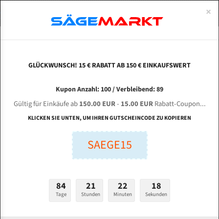
0
×
Spezialstahl Gehärtet
Uddeholm
Glatte
Eine Schneide, doppelte Fase
Spezialstahl
Standart
ÜBER UNS
DEUTSCH
Startseite
/
Marken
/
Bandsägeblätter Für Berg & Schmid
Uddeholm Gehärtet
Spezialstahl
Konvex
Zwei Schneiden, vierfache Fase
Uddeholm
gehärtete Zahnspitzen
ABOUTS
ENGLISH
GLÜCKWUNSCH! 15 € RABATT AB 150 € EINKAUFSWERT
Flexback
Gehärtete zahnspitzen
Konkav
Flexback Meterware
Bandsägeblätter für Berg & schmid
FRANCE
Kupon Anzahl: 100 / Verbleibend: 89
Dachzahnung
Bi-Metall Meterware
Gültig für Einkäufe ab
150.00 EUR
-
15.00 EUR
Rabatt-Coupon...
Fleischerei Bandsägeblätter
KLICKEN SIE UNTEN, UM IHREN GUTSCHEINCODE ZU KOPIEREN
Bandmesser Glatt Meterware
SAEGE15
Bandmesser Dachzahnung Meterware
Konkav Meterware
84
21
22
18
Konvex Meterware
Tage
Stunden
Minuten
Sekunden