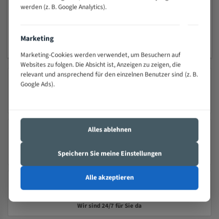
werden (z. B. Google Analytics).
1
2
3
Marketing
Marketing-Cookies werden verwendet, um Besuchern auf
Websites zu folgen. Die Absicht ist, Anzeigen zu zeigen, die
relevant und ansprechend für den einzelnen Benutzer sind (z. B.
Google Ads).
SICHERER VERSAND MIT DHL
Schnelle Lieferung
Alles ablehnen
PRÄZISION TRIFFT QUALITÄT
Speichern Sie meine Einstellungen
Seit 2000 – Über 25 Jahre Erfahrung
Alle akzeptieren
24/7 KUNDENSERVICE
Wir sind 24/7 für Sie da