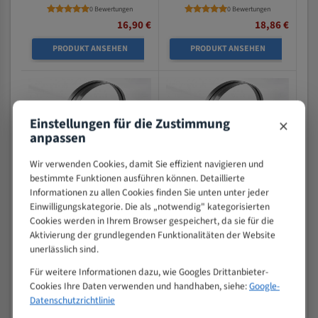
0 Bewertungen
0 Bewertungen
16,90 €
18,86 €
PRODUKT ANSEHEN
PRODUKT ANSEHEN
×
Einstellungen für die Zustimmung
anpassen
Wir verwenden Cookies, damit Sie effizient navigieren und
bestimmte Funktionen ausführen können. Detaillierte
Informationen zu allen Cookies finden Sie unten unter jeder
Einwilligungskategorie. Die als „notwendig" kategorisierten
Berg schmıd GBS 172 Eco Bi-
Berg schmıd PBS 171 ESC Bi-
Metal M42 HSS Bandsägeblatt
Metal M42 HSS Bandsägeblatt
Cookies werden in Ihrem Browser gespeichert, da sie für die
Verstärkter HSS m42 für die
Verstärkter HSS m42 für die
Aktivierung der grundlegenden Funktionalitäten der Website
unerlässlich sind.
Metallzerspanung
Metallzerspanung
Für weitere Informationen dazu, wie Googles Drittanbieter-
Länge (mm) : 2035
Länge (mm) : 2035
Cookies Ihre Daten verwenden und handhaben, siehe:
Google-
0 Bewertungen
0 Bewertungen
Datenschutzrichtlinie
19,12 €
19,12 €