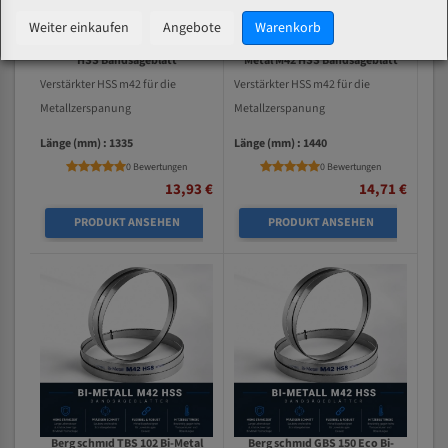
Weiter einkaufen
Angebote
Warenkorb
Berg schmıd MBS 85 Bi-Metal M42
Berg schmıd PBS 90/110/130 Bi-
HSS Bandsägeblatt
Metal M42 HSS Bandsägeblatt
Verstärkter HSS m42 für die
Verstärkter HSS m42 für die
Metallzerspanung
Metallzerspanung
Länge (mm) : 1335
Länge (mm) : 1440
0 Bewertungen
0 Bewertungen
13,93 €
14,71 €
PRODUKT ANSEHEN
PRODUKT ANSEHEN
Berg schmıd TBS 102 Bi-Metal
Berg schmıd GBS 150 Eco Bi-