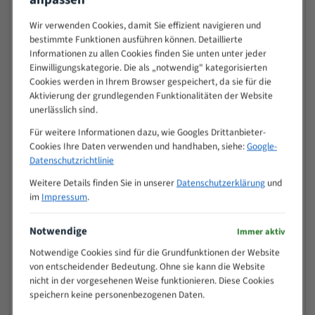
Sie Ihre Bestellung auch selbst an unserem Standort in
73037 Göppingen, Am Autohof 2, abholen. Bei
Wir verwenden Cookies, damit Sie effizient navigieren und
Selbstabholung entfallen die Versandkosten.
bestimmte Funktionen ausführen können. Detaillierte
Informationen zu allen Cookies finden Sie unten unter jeder
Lieferungen in die Schweiz (Nicht-EU):
Bei Lieferungen
Einwilligungskategorie. Die als „notwendig" kategorisierten
in Länder außerhalb der EU können zusätzlich
Zölle,
Cookies werden in Ihrem Browser gespeichert, da sie für die
Einfuhrumsatzsteuer und weitere Abgaben
anfallen.
Aktivierung der grundlegenden Funktionalitäten der Website
Diese sind vom Kunden zu tragen und werden nicht von
unerlässlich sind.
uns erhoben. Bitte informieren Sie sich vorab bei den
Für weitere Informationen dazu, wie Googles Drittanbieter-
zuständigen Zoll- und Steuerbehörden Ihres Landes.
Cookies Ihre Daten verwenden und handhaben, siehe:
Google-
Für die Zollabwicklung übermitteln wir die
Datenschutzrichtlinie
erforderlichen Angaben an unseren
Weitere Details finden Sie in unserer
Datenschutzerklärung
und
Versanddienstleister und die Zollbehörden.
im
Impressum
.
6. Widerrufsrecht und Ausnahmen
Notwendige
Immer aktiv
Verbrauchern steht grundsätzlich ein gesetzliches
Notwendige Cookies sind für die Grundfunktionen der Website
Widerrufsrecht zu. Die Einzelheiten entnehmen Sie bitte
von entscheidender Bedeutung. Ohne sie kann die Website
unserer
Widerrufsbelehrung
.
nicht in der vorgesehenen Weise funktionieren. Diese Cookies
speichern keine personenbezogenen Daten.
Wichtiger Hinweis – Ausschluss des Widerrufsrechts: