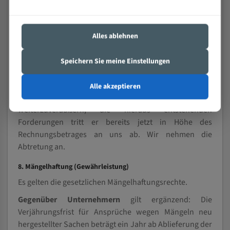
7. Eigentumsvorbehalt
Die gelieferte Ware bleibt bis zur vollständigen
Bezahlung unser Eigentum.
Alles ablehnen
Gegenüber Unternehmern gilt ergänzend: Wir behalten
uns das Eigentum an der Ware bis zur vollständigen
Speichern Sie meine Einstellungen
Begleichung aller Forderungen aus der laufenden
Geschäftsbeziehung vor. Der Unternehmer ist
Alle akzeptieren
berechtigt, die Ware im ordentlichen Geschäftsgang
weiterzuveräußern; die hieraus entstehenden
Forderungen tritt er bereits jetzt in Höhe des
Rechnungsbetrages an uns ab. Wir nehmen die
Abtretung an.
8. Mängelhaftung (Gewährleistung)
Es gelten die gesetzlichen Mängelhaftungsrechte.
Gegenüber Unternehmern
gilt ergänzend: Die
Verjährungsfrist für Ansprüche wegen Mängeln neu
hergestellter Sachen beträgt ein Jahr ab Ablieferung der