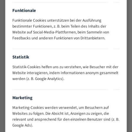
Das Widerrufsrecht besteht gemäß § 312g Abs. 2 Nr. 1
BGB
nicht
bei Verträgen zur Lieferung von Waren, die
Funktionale
nicht vorgefertigt sind und für deren Herstellung eine
Funktionale Cookies unterstützen bei der Ausführung
individuelle Auswahl oder Bestimmung durch den
bestimmter Funktionen, z. B. beim Teilen des Inhalts der
Verbraucher maßgeblich ist oder die eindeutig auf die
Website auf Social-Media-Plattformen, beim Sammeln von
persönlichen Bedürfnisse des Verbrauchers
Feedbacks und anderen Funktionen von Drittanbietern.
zugeschnitten sind.
Das betrifft insbesondere
Bandsägeblätter, die nach
Statistik
Ihren individuellen Maßangaben
(Länge, Breite, Stärke,
Zahnteilung) gefertigt und geschweißt werden. Für
Statistik-Cookies helfen uns zu verstehen, wie Besucher mit der
Website interagieren, indem Informationen anonym gesammelt
diese Waren ist ein Widerruf ausgeschlossen. Auf diesen
werden (z. B. Google Analytics).
Umstand weisen wir Sie im Bestellprozess vor Abgabe
Ihrer Bestellung gesondert hin.
Marketing
Das Widerrufsrecht besteht dagegen bei vorgefertigter
Lagerware, die ohne individuelle Anpassung geliefert
Marketing-Cookies werden verwendet, um Besuchern auf
wird.
Websites zu folgen. Die Absicht ist, Anzeigen zu zeigen, die
relevant und ansprechend für den einzelnen Benutzer sind (z. B.
Gegenüber Unternehmern besteht kein Widerrufsrecht.
Google Ads).