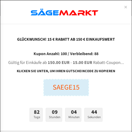
0
×
Spezialstahl Gehärtet
Uddeholm
Glatte
Eine Schneide, doppelte Fase
Spezialstahl
Standart
ÜBER UNS
DEUTSCH
Startseite
Bandsägeblätter Für Metall
Bi-Metal M42 (Standardgröße)
Uza
Uddeholm Gehärtet
Spezialstahl
Konvex
Zwei Schneiden, vierfache Fase
Uddeholm
gehärtete Zahnspitzen
ABOUTS
ENGLISH
GLÜCKWUNSCH! 15 € RABATT AB 150 € EINKAUFSWERT
Flexback
Gehärtete zahnspitzen
Konkav
Flexback Meterware
UZAY MAKINA UMSY - O 320 für 4260 mm Bi-
FRANCE
Kupon Anzahl: 100 / Verbleibend: 88
Dachzahnung
Bi-Metall Meterware
Metall Bandsägeblätter
Gültig für Einkäufe ab
150.00 EUR
-
15.00 EUR
Rabatt-Coupon...
Fleischerei Bandsägeblätter
KLICKEN SIE UNTEN, UM IHREN GUTSCHEINCODE ZU KOPIEREN
Länge (mm):
Bandmesser Glatt Meterware
SAEGE15
mm
Bandmesser Dachzahnung Meterware
Breite (mm):
Konkav Meterware
mm
82
09
04
43
Konvex Meterware
Tage
Stunden
Minuten
Sekunden
Stärken + Zahnteilung:
mm