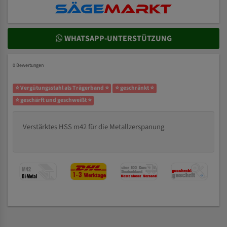
WHATSAPP-UNTERSTÜTZUNG
0 Bewertungen
⭐ Vergütungsstahl als Trägerband ⭐
⭐ geschränkt ⭐
⭐ geschärft und geschweißt ⭐
Verstärktes HSS m42 für die Metallzerspanung