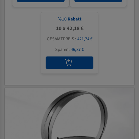
%
10
Rabatt
10 x 42,18 €
GESAMTPREIS :
421,74 €
Sparen:
46,87 €