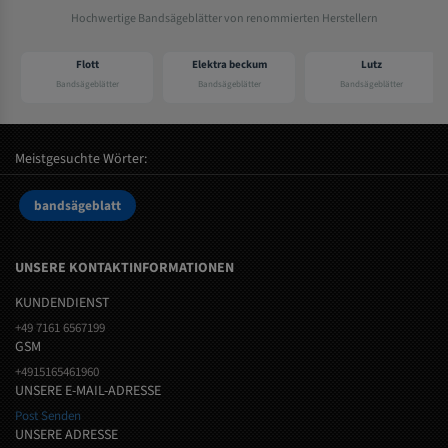
Hochwertige Bandsägeblätter von renommierten Herstellern
Flott
Elektra beckum
Lutz
Bandsägeblätter
Bandsägeblätter
Bandsägeblätter
Meistgesuchte Wörter:
bandsägeblatt
UNSERE KONTAKTINFORMATIONEN
KUNDENDIENST
+49 7161 6567199
GSM
+4915165461960
UNSERE E-MAIL-ADRESSE
Post Senden
UNSERE ADRESSE