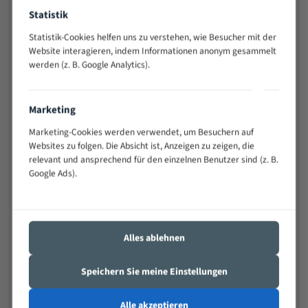
Widerstandsfähig gegen Zahnbruch auch bei
Statistik
schwierigen Werkstücken (Materialmischung,
Statistik-Cookies helfen uns zu verstehen, wie Besucher mit der
wechselnde Verbindungslängen)
Website interagieren, indem Informationen anonym gesammelt
Sehr geringe Vibration
werden (z. B. Google Analytics).
Äußerst verschleißfest
Marketing
Technische Beschreibung:
Marketing-Cookies werden verwendet, um Besuchern auf
Positiver Spanwinkel
Websites zu folgen. Die Absicht ist, Anzeigen zu zeigen, die
Bandkörper aus hochlegiertem Federstahl
relevant und ansprechend für den einzelnen Benutzer sind (z. B.
Google Ads).
Legierte HSS-beschichtete Zahnspitzen
Spezielle Zahngeometrie und Zahnteilung
Materialien:
Alles ablehnen
Stahl
Speichern Sie meine Einstellungen
Nichteisenmetalle
Speziell entwickelt für Profile / Rohre
Alle akzeptieren