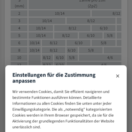
S
Zähne pro Zoll
(mm)
(ZpZ)
2
10/14
8/12
3
10/14
8/12
6/1
4
10/14
8/12
6/10
5/8
5
10/14
8/12
6/10
5/8
6
10/14
8/12
6/10
5/8
8
10/14
8/12
6/10
5/8
4/
10
8/12
6/10
5/8
4/6
12
8/12
6/10
4/6
15
8/12
6/10
4/5
×
Einstellungen für die Zustimmung
20
4/6
4/5
anpassen
30
4/5
4/5
Wir verwenden Cookies, damit Sie effizient navigieren und
50
4/5
3/4
bestimmte Funktionen ausführen können. Detaillierte
80
3/4
Informationen zu allen Cookies finden Sie unten unter jeder
Einwilligungskategorie. Die als „notwendig" kategorisierten
> 100
1,
Cookies werden in Ihrem Browser gespeichert, da sie für die
Aktivierung der grundlegenden Funktionalitäten der Website
VOLLMATERIAL
unerlässlich sind.
Zähne pro