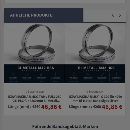
ÄHNLICHE PRODUKTE:
0 Bewertungen
0 Bewertungen
UZAY MAKINA UMSO TAM / FULL 350
UZAY MAKINA UMSY - O 320 für 4260
0
GE-PLC für 4260 mm Bi-Metall
mm Bi-Metall Bandsägeblätter
46,86 €
46,86 €
€
Bandsägeblätter
Länge (mm) : 4260
Länge (mm) : 4260
Führende Bandsägeblatt-Marken