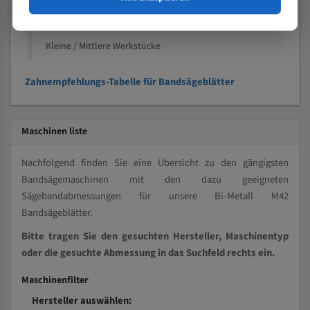
Kleine und mittlere Profile / Kleine Durchmesser
Vollmaterial
Kleine / Mittlere Werkstücke
Zahnempfehlungs-Tabelle für Bandsägeblätter
Maschinen liste
Nachfolgend finden Sie eine Übersicht zu den gängigsten
Bandsägemaschinen mit den dazu geeigneten
Sägebandabmessungen für unsere Bi-Metall M42
Bandsägeblätter.
Bitte tragen Sie den gesuchten Hersteller, Maschinentyp
oder die gesuchte Abmessung in das Suchfeld rechts ein.
Maschinenfilter
Hersteller auswählen: