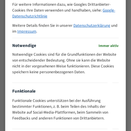
M (mm)
Zoll (ZpZ)
)
Für weitere Informationen dazu, wie Googles Drittanbieter-
Cookies Ihre Daten verwenden und handhaben, siehe:
Google-
>
10/14
Datenschutzrichtlinie
25
15 - 40
8/12
Weitere Details finden Sie in unserer
Datenschutzerklärung
und
im
Impressum
.
25 - 50
6/10
35 - 70
5/8
Notwendige
Immer aktiv
50 - 120
4/6
80 - 180
3/4
Notwendige Cookies sind für die Grundfunktionen der Website
von entscheidender Bedeutung. Ohne sie kann die Website
130 -
2/3
nicht in der vorgesehenen Weise funktionieren. Diese Cookies
350
speichern keine personenbezogenen Daten.
150 -
1,5/2
450
200 -
1,1/1,6
Funktionale
600
> 500
0,75/1,25
Funktionale Cookies unterstützen bei der Ausführung
bestimmter Funktionen, z. B. beim Teilen des Inhalts der
Vorteile:
Website auf Social-Media-Plattformen, beim Sammeln von
Feedbacks und anderen Funktionen von Drittanbietern.
Vielseitiges Bandsägeblatt für verschiedenste
Anwendungen