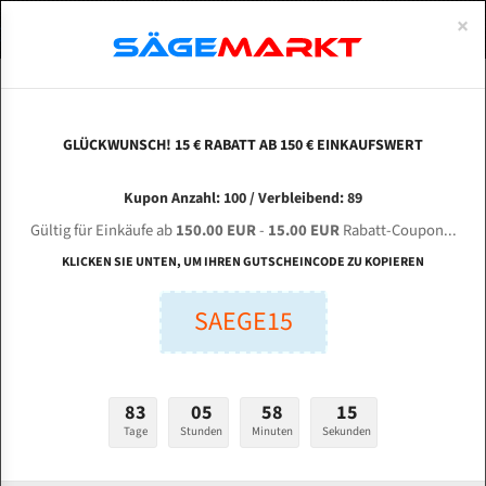
0
×
Spezialstahl Gehärtet
Uddeholm
Glatte
Eine Schneide, doppelte Fase
Spezialstahl
Standart
ÜBER UNS
DEUTSCH
Startseite
/
Marken
/
Bandsägeblätter Für Profi
Uddeholm Gehärtet
Spezialstahl
Konvex
Zwei Schneiden, vierfache Fase
Uddeholm
gehärtete Zahnspitzen
ABOUTS
ENGLISH
GLÜCKWUNSCH! 15 € RABATT AB 150 € EINKAUFSWERT
Flexback
Gehärtete zahnspitzen
Konkav
Flexback Meterware
Bandsägeblätter für Profi
FRANCE
Kupon Anzahl: 100 / Verbleibend: 89
Dachzahnung
Bi-Metall Meterware
Gültig für Einkäufe ab
150.00 EUR
-
15.00 EUR
Rabatt-Coupon...
Fleischerei Bandsägeblätter
KLICKEN SIE UNTEN, UM IHREN GUTSCHEINCODE ZU KOPIEREN
Bandmesser Glatt Meterware
SAEGE15
Bandmesser Dachzahnung Meterware
Konkav Meterware
83
05
58
15
Konvex Meterware
Tage
Stunden
Minuten
Sekunden