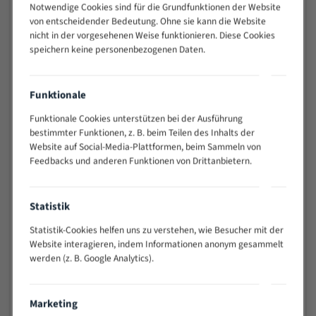
Spezialstahl Bandsägeblätter
Notwendige Cookies sind für die Grundfunktionen der Website
von entscheidender Bedeutung. Ohne sie kann die Website
nicht in der vorgesehenen Weise funktionieren. Diese Cookies
ab 5,44 €
speichern keine personenbezogenen Daten.
Uddeholm Bandsägeblätter
Funktionale
Funktionale Cookies unterstützen bei der Ausführung
ab 7,59 €
bestimmter Funktionen, z. B. beim Teilen des Inhalts der
Website auf Social-Media-Plattformen, beim Sammeln von
Feedbacks und anderen Funktionen von Drittanbietern.
Flexback Bandsägeblätter
Statistik
ab 7,50 €
Statistik-Cookies helfen uns zu verstehen, wie Besucher mit der
Website interagieren, indem Informationen anonym gesammelt
Fleischereibandsägeblätter
werden (z. B. Google Analytics).
ab 4,91 €
Marketing