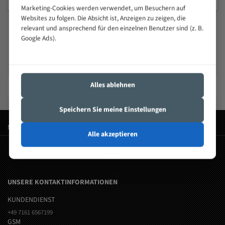
Marketing-Cookies werden verwendet, um Besuchern auf
Websites zu folgen. Die Absicht ist, Anzeigen zu zeigen, die
relevant und ansprechend für den einzelnen Benutzer sind (z. B.
Google Ads).
Führende Bandsägeblatt-Marken
Hochwertige Bandsägeblätter von renommierten Herstellern
Heska
Flott
Elektra beckum
Alles ablehnen
Bandsägeblätter
Bandsägeblätter
Bandsägeblätter
Speichern Sie meine Einstellungen
Meistgesuchte Wörter:
Alle akzeptieren
bandsägeblatt
UNSERE KONTAKTINFORMATIONEN
KUNDENDIENST
+49 7161 6567199
GSM