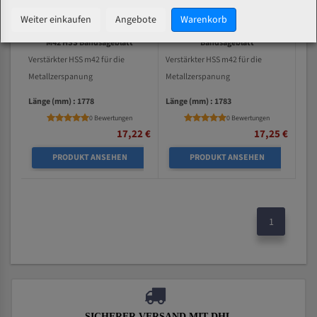
Weiter einkaufen
Angebote
Warenkorb
Profı 400/4 ab BJ 9/94 Bi-Metal
Profı 400/3 Bi-Metal M42 HSS
M42 HSS Bandsägeblatt
Bandsägeblatt
Verstärkter HSS m42 für die
Verstärkter HSS m42 für die
Metallzerspanung
Metallzerspanung
Länge (mm) : 1778
Länge (mm) : 1783
0 Bewertungen
0 Bewertungen
17,22 €
17,25 €
PRODUKT ANSEHEN
PRODUKT ANSEHEN
1
SICHERER VERSAND MIT DHL