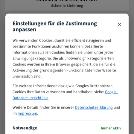
Schnelle Lieferung
×
Einstellungen für die Zustimmung
anpassen
PRÄZISION TRIFFT QUALITÄT
Seit 2000 – Über 25 Jahre Erfahrung
Wir verwenden Cookies, damit Sie effizient navigieren und
bestimmte Funktionen ausführen können. Detaillierte
Informationen zu allen Cookies finden Sie unten unter jeder
Einwilligungskategorie. Die als „notwendig" kategorisierten
24/7 KUNDENSERVICE
Cookies werden in Ihrem Browser gespeichert, da sie für die
Wir sind 24/7 für Sie da
Aktivierung der grundlegenden Funktionalitäten der Website
unerlässlich sind.
Für weitere Informationen dazu, wie Googles Drittanbieter-
Cookies Ihre Daten verwenden und handhaben, siehe:
Google-
SICHERES SHOPPEN
Datenschutzrichtlinie
256 Bit SSL-Verschlüsselung
Weitere Details finden Sie in unserer
Datenschutzerklärung
und
im
Impressum
.
MEISTVERKAUFTE PRODUKTE
Notwendige
Immer aktiv