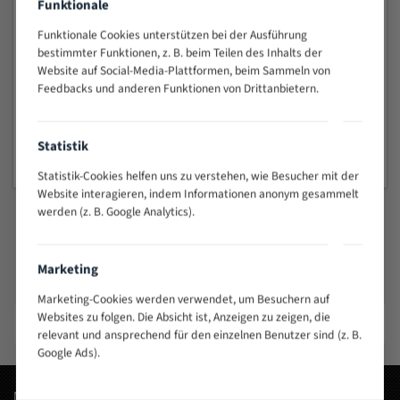
Funktionale
ab 7,50 €
Funktionale Cookies unterstützen bei der Ausführung
bestimmter Funktionen, z. B. beim Teilen des Inhalts der
Website auf Social-Media-Plattformen, beim Sammeln von
Fleischereibandsägeblätter
Feedbacks und anderen Funktionen von Drittanbietern.
ab 4,91 €
Statistik
Statistik-Cookies helfen uns zu verstehen, wie Besucher mit der
Website interagieren, indem Informationen anonym gesammelt
werden (z. B. Google Analytics).
Führende Bandsägeblatt-Marken
Marketing
Hochwertige Bandsägeblätter von renommierten Herstellern
Marketing-Cookies werden verwendet, um Besuchern auf
Heska
Flott
Lutz
Websites zu folgen. Die Absicht ist, Anzeigen zu zeigen, die
Bandsägeblätter
Bandsägeblätter
Bandsägeblätter
relevant und ansprechend für den einzelnen Benutzer sind (z. B.
Google Ads).
Meistgesuchte Wörter: