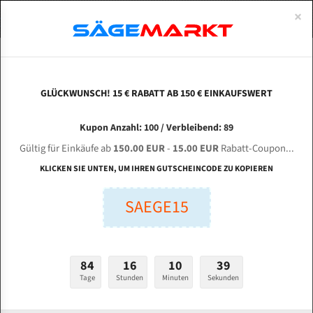
0
×
Spezialstahl Gehärtet
Uddeholm
Glatte
Eine Schneide, doppelte Fase
Spezialstahl
Standart
ÜBER UNS
DEUTSCH
Startseite
/
Marken
/
Bandsägeblätter Für Black & Decker
Uddeholm Gehärtet
Spezialstahl
Konvex
Zwei Schneiden, vierfache Fase
Uddeholm
gehärtete Zahnspitzen
ABOUTS
ENGLISH
GLÜCKWUNSCH! 15 € RABATT AB 150 € EINKAUFSWERT
Flexback
Gehärtete zahnspitzen
Konkav
Flexback Meterware
Bandsägeblätter für Black & Decker
FRANCE
Kupon Anzahl: 100 / Verbleibend: 89
Dachzahnung
Bi-Metall Meterware
Gültig für Einkäufe ab
150.00 EUR
-
15.00 EUR
Rabatt-Coupon...
Fleischerei Bandsägeblätter
KLICKEN SIE UNTEN, UM IHREN GUTSCHEINCODE ZU KOPIEREN
Bandmesser Glatt Meterware
SAEGE15
Bandmesser Dachzahnung Meterware
Konkav Meterware
84
16
10
38
Konvex Meterware
Tage
Stunden
Minuten
Sekunden