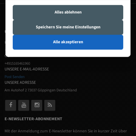
Alles ablehnen
bandsägeblatt
Speichern Sie meine Einstellungen
UNSERE KONTAKTINFORMATIONEN
Alle akzeptieren
KUNDENDIENST
+49 7161 6567199
GSM
+4915165461960
UNSERE E-MAIL-ADRESSE
Post Senden
UNSERE ADRESSE
Am Autohof 2 73037 Göppingen Deutschland
E-NEWSLETTER-ABONNEMENT
Mit der Anmeldung zum E-Newsletter können Sie in kurzer Zeit über