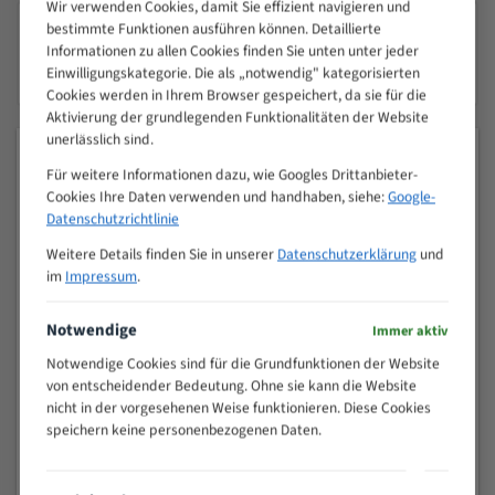
Wir verwenden Cookies, damit Sie effizient navigieren und
bestimmte Funktionen ausführen können. Detaillierte
Informationen zu allen Cookies finden Sie unten unter jeder
SICHERES SHOPPEN
Einwilligungskategorie. Die als „notwendig" kategorisierten
256 Bit SSL-Verschlüsselung
Cookies werden in Ihrem Browser gespeichert, da sie für die
Aktivierung der grundlegenden Funktionalitäten der Website
unerlässlich sind.
MEISTVERKAUFTE PRODUKTE
Für weitere Informationen dazu, wie Googles Drittanbieter-
Cookies Ihre Daten verwenden und handhaben, siehe:
Google-
Spezialstahl Bandsägeblätter
Datenschutzrichtlinie
Weitere Details finden Sie in unserer
Datenschutzerklärung
und
im
Impressum
.
ab 5,44 €
Notwendige
Immer aktiv
Uddeholm Bandsägeblätter
Notwendige Cookies sind für die Grundfunktionen der Website
von entscheidender Bedeutung. Ohne sie kann die Website
ab 7,59 €
nicht in der vorgesehenen Weise funktionieren. Diese Cookies
speichern keine personenbezogenen Daten.
Flexback Bandsägeblätter