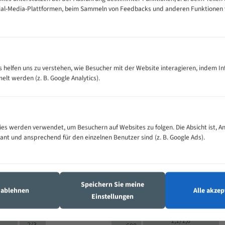
cial-Media-Plattformen, beim Sammeln von Feedbacks und anderen Funktionen
VOLLMATERIAL
Zähne pro
300
500
es helfen uns zu verstehen, wie Besucher mit der Website interagieren, indem I
M (mm)
Zoll (ZpZ)
)
t werden (z. B. Google Analytics).
>
10/14
25
5/8
15 - 40
8/12
0
5/8
25 - 50
6/10
8
4/6
es werden verwendet, um Besuchern auf Websites zu folgen. Die Absicht ist, A
35 - 70
5/8
4/6
vant und ansprechend für den einzelnen Benutzer sind (z. B. Google Ads).
50 - 120
4/6
4/6
80 - 180
3/4
6
130 -
4/5
2/3
350
Speichern Sie meine
4/5
s ablehnen
Alle akzep
150 -
Einstellungen
1,5/2
4/5
450
3/4
200 -
1,1/1,6