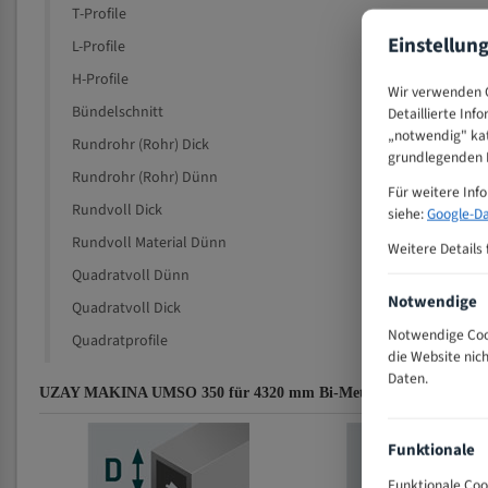
T-Profile
Einstellun
L-Profile
H-Profile
Wir verwenden C
Bündelschnitt
Detaillierte Inf
„notwendig" kat
Rundrohr (Rohr) Dick
grundlegenden F
Rundrohr (Rohr) Dünn
Für weitere Inf
Rundvoll Dick
siehe:
Google-Da
Rundvoll Material Dünn
Weitere Details 
Quadratvoll Dünn
Notwendige
Quadratvoll Dick
Notwendige Cook
Quadratprofile
die Website nic
Daten.
UZAY MAKINA UMSO 350 für 4320 mm Bi-Metall Bandsägeblätter
Funktionale
Funktionale Coo