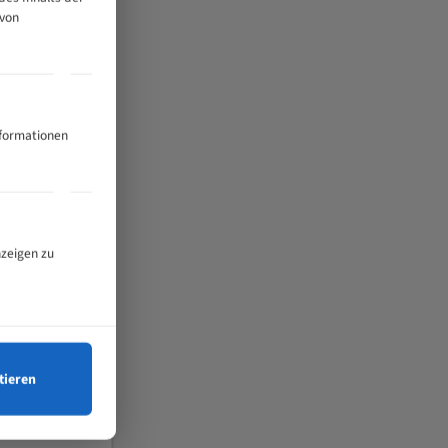
 von
nformationen
nzeigen zu
tieren