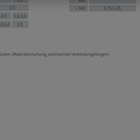
2/3
600
2/3
> 500
0,75/1,25
2/3
1,5/2,0
1/2
,5/2,0
tücken (Materialmischung, wechselnde Verbindungslängen)