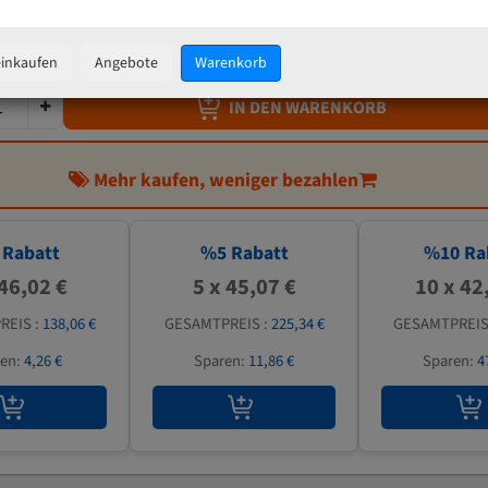
47,44 €
inkl. MwSt
zzgl.
Versandkosten
einkaufen
Angebote
Warenkorb
IN DEN WARENKORB
Mehr kaufen, weniger bezahlen
Rabatt
%
5
Rabatt
%
10
Ra
 46,02 €
5 x 45,07 €
10 x 42
REIS :
138,06 €
GESAMTPREIS :
225,34 €
GESAMTPREIS
ren:
4,26 €
Sparen:
11,86 €
Sparen:
4