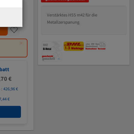
Verstärktes HSS m42 für die
Metallzerspanung
×
batt
,70 €
 :
426,96 €
7,44 €