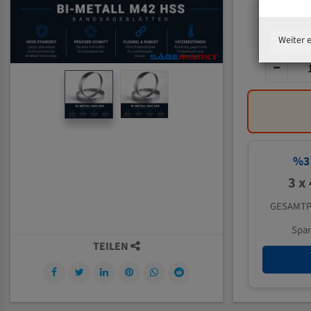
Weiter 
%
3
3 x
GESAMTP
Spa
TEILEN