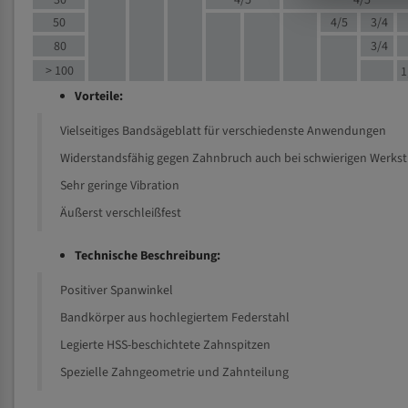
30
4/5
4/5
50
4/5
3/4
80
3/4
> 100
1
Vorteile:
Vielseitiges Bandsägeblatt für verschiedenste Anwendungen
Widerstandsfähig gegen Zahnbruch auch bei schwierigen Werks
Sehr geringe Vibration
Äußerst verschleißfest
Technische Beschreibung:
Positiver Spanwinkel
Bandkörper aus hochlegiertem Federstahl
Legierte HSS-beschichtete Zahnspitzen
Spezielle Zahngeometrie und Zahnteilung