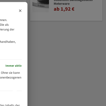
Uddeholm Bandsägeblätter
Meterware
ab 1,92 €
×
önnen.
Die als
vierung der
 handhaben,
Immer aktiv
 Ohne sie kann
ersonenbezogenen
des Inhalts der