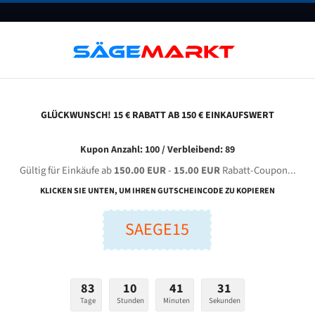
UNTERNEHMEN
FAQ
GUTSCHEINE
BLOG
KONTAKT
GLÜCKWUNSCH! 15 € RABATT AB 150 € EINKAUFSWERT
zay Makina Umso 350 Für 4320 Mm Bi-Metall Bandsägeblätter
Kupon Anzahl: 100 / Verbleibend: 89
Gültig für Einkäufe ab
150.00 EUR
-
15.00 EUR
Rabatt-Coupon...
Y MAKINA UMSO 350 für 4320 mm Bi-Metall Bandsägeblä
KLICKEN SIE UNTEN, UM IHREN GUTSCHEINCODE ZU KOPIEREN
SAEGE15
nge (mm):
Breite (mm):
Stärken + Zah
mm
mm
Welche Zahn soll 
83
10
41
30
Tage
Stunden
Minuten
Sekunden