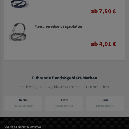
ab 7,50 €
Fleischereibandsägeblätter
ab 4,91 €
Führende Bandsägeblatt-Marken
Hochwertige Bandsägeblätter von renommierten Herstellern
ka
Flott
Lutz
Elektra bec
blätter
Bandsägeblätter
Bandsägeblätter
Bandsägeblätt
Meistgesuchte Wörter: