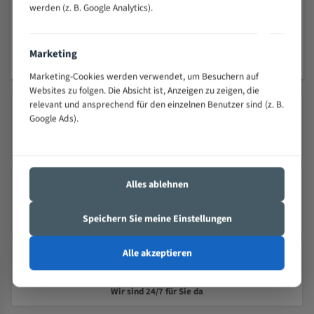
werden (z. B. Google Analytics).
1
2
3
Marketing
Marketing-Cookies werden verwendet, um Besuchern auf
Websites zu folgen. Die Absicht ist, Anzeigen zu zeigen, die
relevant und ansprechend für den einzelnen Benutzer sind (z. B.
Google Ads).
SICHERER VERSAND MIT DHL
Schnelle Lieferung
Alles ablehnen
PRÄZISION TRIFFT QUALITÄT
Speichern Sie meine Einstellungen
Seit 2000 – Über 25 Jahre Erfahrung
Alle akzeptieren
24/7 KUNDENSERVICE
Wir sind 24/7 für Sie da