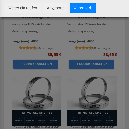
Weiter einkaufen
Angebote
Warenkorb
Danobat CR 260 Bi-Metal M42
Danobat CR 260A Bi-Metal M42
HSS Bandsägeblatt
HSS Bandsägeblatt
Verstärkter HSS m42 für die
Verstärkter HSS m42 für die
Metallzerspanung
Metallzerspanung
Länge (mm) : 4090
Länge (mm) : 4090
0 Bewertungen
0 Bewertungen
38,65 €
38,65 €
PRODUKT ANSEHEN
PRODUKT ANSEHEN
Danobat CR 260AI Bi-Metal M42
Danobat CR 260I Bi-Metal M42