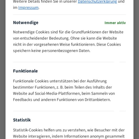
Weitere Details finden Sie in unserer
Datenschutzerklärung
und
PRODUKT ANSEHEN
PRODUKT ANSEHEN
im
Impressum
.
Notwendige
Immer aktiv
Notwendige Cookies sind für die Grundfunktionen der Website
von entscheidender Bedeutung. Ohne sie kann die Website
nicht in der vorgesehenen Weise funktionieren. Diese Cookies
speichern keine personenbezogenen Daten.
Funktionale
Danobat CR 330AI Bi-Metal M42
Danobat CR 330I Bi-Metal M42
HSS Bandsägeblatt
HSS Bandsägeblatt
Funktionale Cookies unterstützen bei der Ausführung
Verstärkter HSS m42 für die
Verstärkter HSS m42 für die
bestimmter Funktionen, z. B. beim Teilen des Inhalts der
Metallzerspanung
Metallzerspanung
Website auf Social-Media-Plattformen, beim Sammeln von
Feedbacks und anderen Funktionen von Drittanbietern.
Länge (mm) : 4970
Länge (mm) : 4970
0 Bewertungen
0 Bewertungen
53,66 €
53,66 €
Statistik
PRODUKT ANSEHEN
PRODUKT ANSEHEN
Statistik-Cookies helfen uns zu verstehen, wie Besucher mit der
Website interagieren, indem Informationen anonym gesammelt