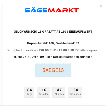
0
×
Spezialstahl Gehärtet
Uddeholm
Glatte
Eine Schneide, doppelte Fase
Spezialstahl
Standart
ÜBER UNS
DEUTSCH
Startseite
/
Marken
/
Bandsägeblätter Für Danobat
Uddeholm Gehärtet
Spezialstahl
Konvex
Zwei Schneiden, vierfache Fase
Uddeholm
gehärtete Zahnspitzen
ABOUTS
ENGLISH
GLÜCKWUNSCH! 15 € RABATT AB 150 € EINKAUFSWERT
Flexback
Gehärtete zahnspitzen
Konkav
Flexback Meterware
Bandsägeblätter für Danobat
FRANCE
Kupon Anzahl: 100 / Verbleibend: 89
Dachzahnung
Bi-Metall Meterware
Gültig für Einkäufe ab
150.00 EUR
-
15.00 EUR
Rabatt-Coupon...
Fleischerei Bandsägeblätter
KLICKEN SIE UNTEN, UM IHREN GUTSCHEINCODE ZU KOPIEREN
Bandmesser Glatt Meterware
SAEGE15
Bandmesser Dachzahnung Meterware
Konkav Meterware
84
16
47
54
Konvex Meterware
Tage
Stunden
Minuten
Sekunden