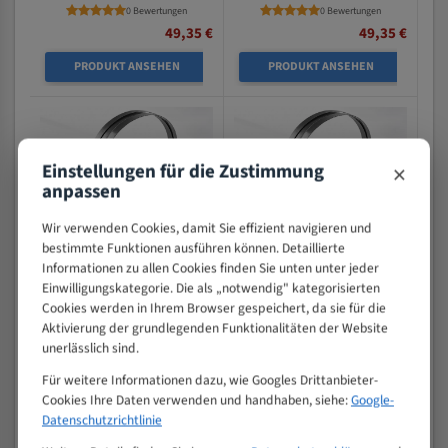
0 Bewertungen
0 Bewertungen
49,35 €
49,35 €
PRODUKT ANSEHEN
PRODUKT ANSEHEN
×
Einstellungen für die Zustimmung
anpassen
Wir verwenden Cookies, damit Sie effizient navigieren und
bestimmte Funktionen ausführen können. Detaillierte
Informationen zu allen Cookies finden Sie unten unter jeder
Danobat CR 330 Bi-Metal M42
Danobat CR 330A Bi-Metal M42
Einwilligungskategorie. Die als „notwendig" kategorisierten
HSS Bandsägeblatt
HSS Bandsägeblatt
Cookies werden in Ihrem Browser gespeichert, da sie für die
Verstärkter HSS m42 für die
Verstärkter HSS m42 für die
Aktivierung der grundlegenden Funktionalitäten der Website
unerlässlich sind.
Metallzerspanung
Metallzerspanung
Für weitere Informationen dazu, wie Googles Drittanbieter-
Länge (mm) : 4970
Länge (mm) : 4970
Cookies Ihre Daten verwenden und handhaben, siehe:
Google-
0 Bewertungen
0 Bewertungen
Datenschutzrichtlinie
53,66 €
53,66 €