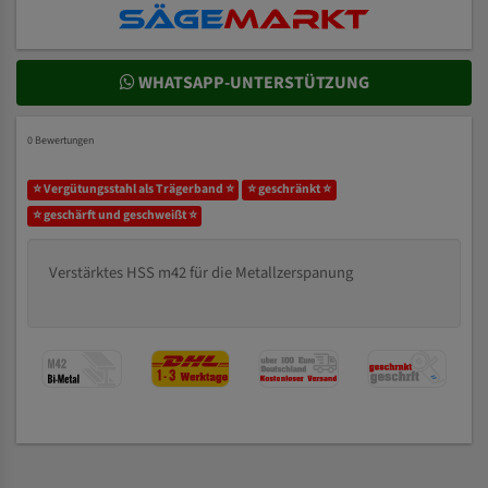
WHATSAPP-UNTERSTÜTZUNG
0 Bewertungen
⭐ Vergütungsstahl als Trägerband ⭐
⭐ geschränkt ⭐
⭐ geschärft und geschweißt ⭐
Verstärktes HSS m42 für die Metallzerspanung