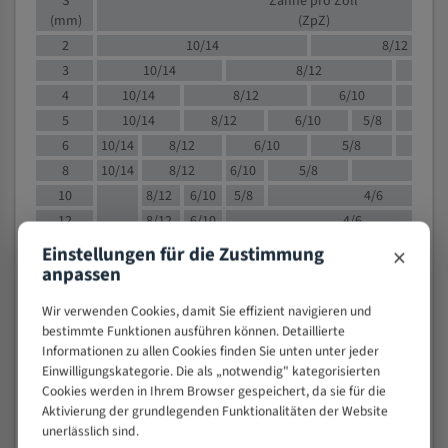
S
Zähne pro Zoll
(mm)
(ZpZ)
2
10/14
8/12
3
10/14
8/12
6/1
4
10/14
8/12
6/10
5/8
5
10/14
8/12
6/10
5/8
6
10/14
8/12
6/10
5/8
8
10/14
8/12
6/10
5/8
4/
10
8/12
6/10
5/8
4/6
12
8/12
6/10
4/6
15
8/12
6/10
4/5
×
Einstellungen für die Zustimmung
20
4/6
4/5
anpassen
30
4/5
4/5
Wir verwenden Cookies, damit Sie effizient navigieren und
50
4/5
3/4
bestimmte Funktionen ausführen können. Detaillierte
80
3/4
Informationen zu allen Cookies finden Sie unten unter jeder
Einwilligungskategorie. Die als „notwendig" kategorisierten
> 100
1,
Cookies werden in Ihrem Browser gespeichert, da sie für die
Aktivierung der grundlegenden Funktionalitäten der Website
VOLLMATERIAL
unerlässlich sind.
Zähne pro