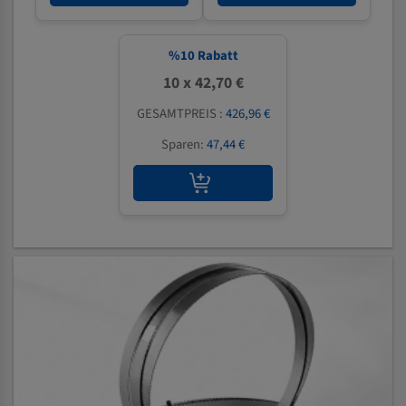
%
10
Rabatt
10 x 42,70 €
GESAMTPREIS :
426,96 €
Sparen:
47,44 €