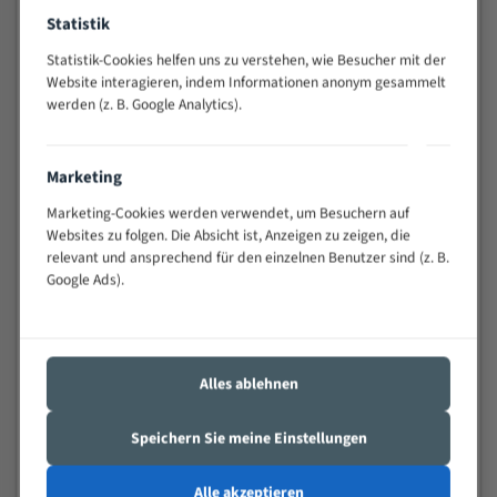
Widerstandsfähig gegen Zahnbruch auch bei
Statistik
schwierigen Werkstücken (Materialmischung,
Statistik-Cookies helfen uns zu verstehen, wie Besucher mit der
wechselnde Verbindungslängen)
Website interagieren, indem Informationen anonym gesammelt
Sehr geringe Vibration
werden (z. B. Google Analytics).
Äußerst verschleißfest
Marketing
Technische Beschreibung:
Marketing-Cookies werden verwendet, um Besuchern auf
Positiver Spanwinkel
Websites zu folgen. Die Absicht ist, Anzeigen zu zeigen, die
Bandkörper aus hochlegiertem Federstahl
relevant und ansprechend für den einzelnen Benutzer sind (z. B.
Google Ads).
Legierte HSS-beschichtete Zahnspitzen
Spezielle Zahngeometrie und Zahnteilung
Materialien:
Alles ablehnen
Stahl
Speichern Sie meine Einstellungen
Nichteisenmetalle
Speziell entwickelt für Profile / Rohre
Alle akzeptieren