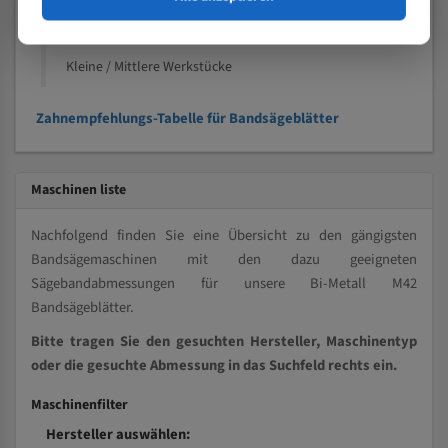
Kleine und mittlere Profile / Kleine Durchmesser
Vollmaterial
Kleine / Mittlere Werkstücke
Zahnempfehlungs-Tabelle für Bandsägeblätter
Maschinen liste
Nachfolgend finden Sie eine Übersicht zu den gängigsten
Bandsägemaschinen mit den dazu geeigneten
Sägebandabmessungen für unsere Bi-Metall M42
Bandsägeblätter.
Bitte tragen Sie den gesuchten Hersteller, Maschinentyp
oder die gesuchte Abmessung in das Suchfeld rechts ein.
Maschinenfilter
Hersteller auswählen: