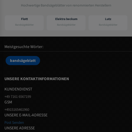
Hochwertige Bandsägeblätter von renommierten Herstellern
Flott
Elektra beckum
Lutz
Bandsägeblätter
Bandsägeblätter
Bandsägeblätter
Meistgesuchte Wörter:
bandsägeblatt
UNSERE KONTAKTINFORMATIONEN
KUNDENDIENST
+49 7161 6567199
GSM
+4915165461960
UNSERE E-MAIL-ADRESSE
Post Senden
UNSERE ADRESSE