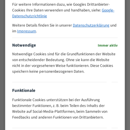
M (mm)
Zoll (ZpZ)
)
Für weitere Informationen dazu, wie Googles Drittanbieter-
Cookies Ihre Daten verwenden und handhaben, siehe:
Google-
>
10/14
Datenschutzrichtlinie
25
15 - 40
8/12
Weitere Details finden Sie in unserer
Datenschutzerklärung
und
im
Impressum
.
25 - 50
6/10
35 - 70
5/8
Notwendige
Immer aktiv
50 - 120
4/6
80 - 180
3/4
Notwendige Cookies sind für die Grundfunktionen der Website
von entscheidender Bedeutung. Ohne sie kann die Website
130 -
2/3
nicht in der vorgesehenen Weise funktionieren. Diese Cookies
350
speichern keine personenbezogenen Daten.
150 -
1,5/2
450
200 -
1,1/1,6
Funktionale
600
> 500
0,75/1,25
Funktionale Cookies unterstützen bei der Ausführung
bestimmter Funktionen, z. B. beim Teilen des Inhalts der
Vorteile:
Website auf Social-Media-Plattformen, beim Sammeln von
Feedbacks und anderen Funktionen von Drittanbietern.
Vielseitiges Bandsägeblatt für verschiedenste
Anwendungen