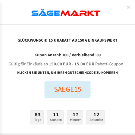
0
×
Spezialstahl Gehärtet
Uddeholm
Glatte
Eine Schneide, doppelte Fase
Spezialstahl
Standart
ÜBER UNS
DEUTSCH
Startseite
Bandsägeblätter Für Metall
Bi-Metal M42 (Standardgröße)
Uza
Uddeholm Gehärtet
Spezialstahl
Konvex
Zwei Schneiden, vierfache Fase
Uddeholm
gehärtete Zahnspitzen
ABOUTS
ENGLISH
GLÜCKWUNSCH! 15 € RABATT AB 150 € EINKAUFSWERT
Flexback
Gehärtete zahnspitzen
Konkav
Flexback Meterware
UZAY MAKINA UMSY 350 E für 4320 mm Bi-
FRANCE
Kupon Anzahl: 100 / Verbleibend: 89
Dachzahnung
Bi-Metall Meterware
Metall Bandsägeblätter
Gültig für Einkäufe ab
150.00 EUR
-
15.00 EUR
Rabatt-Coupon...
Fleischerei Bandsägeblätter
KLICKEN SIE UNTEN, UM IHREN GUTSCHEINCODE ZU KOPIEREN
Länge (mm):
Bandmesser Glatt Meterware
SAEGE15
mm
Bandmesser Dachzahnung Meterware
Breite (mm):
Konkav Meterware
mm
83
11
17
11
Konvex Meterware
Tage
Stunden
Minuten
Sekunden
Stärken + Zahnteilung:
mm