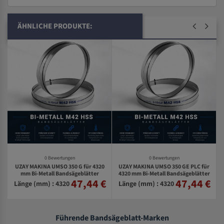
ÄHNLICHE PRODUKTE:
0 Bewertungen
0 Bewertungen
UZAY MAKINA UMSO 350 G für 4320
UZAY MAKINA UMSO 350 GE PLC für
mm Bi-Metall Bandsägeblätter
4320 mm Bi-Metall Bandsägeblätter
47,44 €
47,44 €
€
Länge (mm) : 4320
Länge (mm) : 4320
Führende Bandsägeblatt-Marken