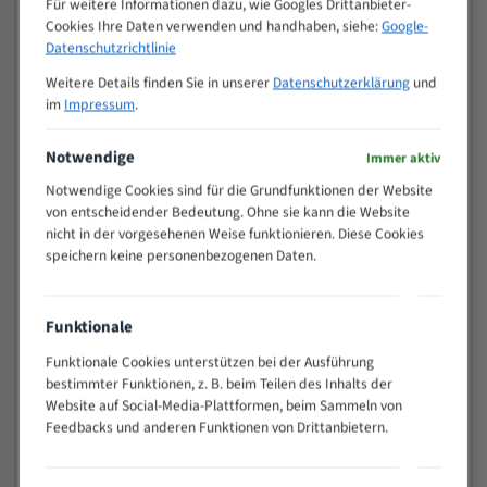
Für weitere Informationen dazu, wie Googles Drittanbieter-
M (mm)
Zoll (ZpZ)
)
Cookies Ihre Daten verwenden und handhaben, siehe:
Google-
>
Datenschutzrichtlinie
10/14
25
Weitere Details finden Sie in unserer
Datenschutzerklärung
und
15 - 40
8/12
im
Impressum
.
25 - 50
6/10
35 - 70
5/8
Notwendige
Immer aktiv
50 - 120
4/6
Notwendige Cookies sind für die Grundfunktionen der Website
80 - 180
3/4
von entscheidender Bedeutung. Ohne sie kann die Website
130 -
nicht in der vorgesehenen Weise funktionieren. Diese Cookies
2/3
350
speichern keine personenbezogenen Daten.
150 -
1,5/2
450
200 -
Funktionale
1,1/1,6
600
Funktionale Cookies unterstützen bei der Ausführung
> 500
0,75/1,25
bestimmter Funktionen, z. B. beim Teilen des Inhalts der
Website auf Social-Media-Plattformen, beim Sammeln von
Vorteile:
Feedbacks und anderen Funktionen von Drittanbietern.
Vielseitiges Bandsägeblatt für verschiedenste
Anwendungen