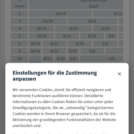
S
Zähne pro Zoll
(mm)
(ZpZ)
2
10/14
8/12
3
10/14
8/12
6/1
4
10/14
8/12
6/10
5/8
5
10/14
8/12
6/10
5/8
6
10/14
8/12
6/10
5/8
8
10/14
8/12
6/10
5/8
4/
10
8/12
6/10
5/8
4/6
12
8/12
6/10
4/6
×
Einstellungen für die Zustimmung
15
8/12
6/10
4/5
anpassen
20
4/6
4/5
30
4/5
4/5
Wir verwenden Cookies, damit Sie effizient navigieren und
bestimmte Funktionen ausführen können. Detaillierte
50
4/5
3/4
Informationen zu allen Cookies finden Sie unten unter jeder
80
3/4
Einwilligungskategorie. Die als „notwendig" kategorisierten
> 100
1,
Cookies werden in Ihrem Browser gespeichert, da sie für die
Aktivierung der grundlegenden Funktionalitäten der Website
VOLLMATERIAL
unerlässlich sind.
Zähne pro