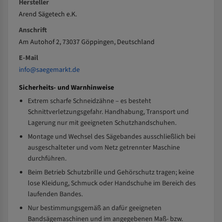
Hersteller
Arend Sägetech e.K.
Anschrift
Am Autohof 2, 73037 Göppingen, Deutschland
E-Mail
info@saegemarkt.de
Sicherheits- und Warnhinweise
Extrem scharfe Schneidzähne – es besteht
Schnittverletzungsgefahr. Handhabung, Transport und
Lagerung nur mit geeigneten Schutzhandschuhen.
Montage und Wechsel des Sägebandes ausschließlich bei
ausgeschalteter und vom Netz getrennter Maschine
durchführen.
Beim Betrieb Schutzbrille und Gehörschutz tragen; keine
lose Kleidung, Schmuck oder Handschuhe im Bereich des
laufenden Bandes.
Nur bestimmungsgemäß an dafür geeigneten
Bandsägemaschinen und im angegebenen Maß- bzw.