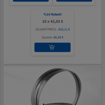
%
10
Rabatt
10 x 42,03 €
GESAMTPREIS :
420,21 €
Sparen:
46,69 €