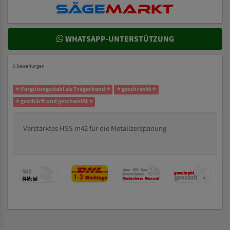
WHATSAPP-UNTERSTÜTZUNG
0 Bewertungen
⭐ Vergütungsstahl als Trägerband ⭐
⭐ geschränkt ⭐
⭐ geschärft und geschweißt ⭐
Verstärktes HSS m42 für die Metallzerspanung