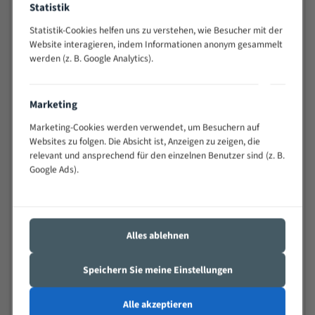
Statistik
Widerstandsfähig gegen Zahnbruch auch bei
schwierigen Werkstücken (Materialmischung,
Statistik-Cookies helfen uns zu verstehen, wie Besucher mit der
wechselnde Verbindungslängen)
Website interagieren, indem Informationen anonym gesammelt
werden (z. B. Google Analytics).
Sehr geringe Vibration
Äußerst verschleißfest
Marketing
Technische Beschreibung:
Marketing-Cookies werden verwendet, um Besuchern auf
Positiver Spanwinkel
Websites zu folgen. Die Absicht ist, Anzeigen zu zeigen, die
relevant und ansprechend für den einzelnen Benutzer sind (z. B.
Bandkörper aus hochlegiertem Federstahl
Google Ads).
Legierte HSS-beschichtete Zahnspitzen
Spezielle Zahngeometrie und Zahnteilung
Alles ablehnen
Materialien:
Stahl
Speichern Sie meine Einstellungen
Nichteisenmetalle
Alle akzeptieren
Speziell entwickelt für Profile / Rohre