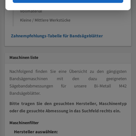
Kleine und mittlere Profile / Kleine Durchmesser
Vollmaterial
Kleine / Mittlere Werkstücke
Zahnempfehlungs-Tabelle für Bandsägeblätter
Maschinen liste
Nachfolgend finden Sie eine Übersicht zu den gängigsten
Bandsägemaschinen mit den dazu geeigneten
Sägebandabmessungen für unsere Bi-Metall M42
Bandsägeblätter.
Bitte tragen Sie den gesuchten Hersteller, Maschinentyp
oder die gesuchte Abmessung in das Suchfeld rechts ein.
Maschinenfilter
Hersteller auswählen: