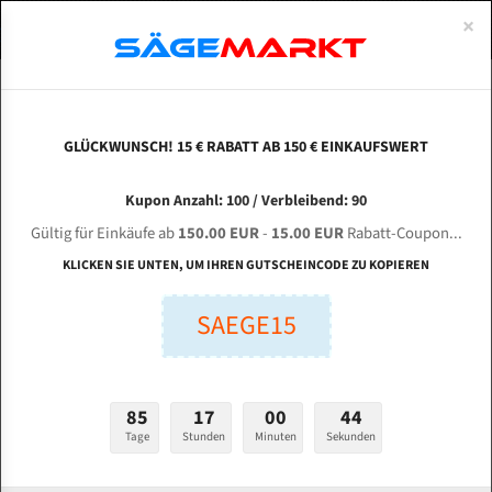
0
×
Spezialstahl Gehärtet
Uddeholm
Glatte
Eine Schneide, doppelte Fase
Spezialstahl
Standart
ÜBER UNS
DEUTSCH
Startseite
Bandsägeblätter Für Metall
Bi-Metal M42 (Standardgröße)
Tru
Uddeholm Gehärtet
Spezialstahl
Konvex
Zwei Schneiden, vierfache Fase
Uddeholm
gehärtete Zahnspitzen
ABOUTS
ENGLISH
GLÜCKWUNSCH! 15 € RABATT AB 150 € EINKAUFSWERT
Flexback
Gehärtete zahnspitzen
Konkav
Flexback Meterware
TRUPRO BS - 4033 FHA für 4242 mm Bi-Metall
FRANCE
Kupon Anzahl: 100 / Verbleibend: 90
Dachzahnung
Bi-Metall Meterware
Bandsägeblätter
Gültig für Einkäufe ab
150.00 EUR
-
15.00 EUR
Rabatt-Coupon...
Fleischerei Bandsägeblätter
KLICKEN SIE UNTEN, UM IHREN GUTSCHEINCODE ZU KOPIEREN
Länge (mm):
Bandmesser Glatt Meterware
SAEGE15
mm
Bandmesser Dachzahnung Meterware
Breite (mm):
Konkav Meterware
mm
85
17
00
43
Konvex Meterware
Tage
Stunden
Minuten
Sekunden
Stärken + Zahnteilung:
mm