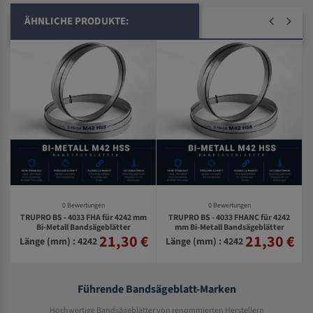
ÄHNLICHE PRODUKTE:
0 Bewertungen
0 Bewertungen
TRUPRO BS - 4033 FHA für 4242 mm
TRUPRO BS - 4033 FHANC für 4242
-
Bi-Metall Bandsägeblätter
mm Bi-Metall Bandsägeblätter
21,30 €
21,30 €
€
Länge (mm) : 4242
Länge (mm) : 4242
Führende Bandsägeblatt-Marken
Hochwertige Bandsägeblätter von renommierten Herstellern