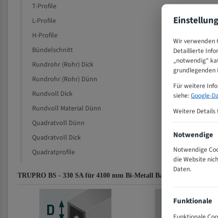
T-Profile
Einstellun
L-Profile
H-Profile
Wir verwenden C
Bündelschnitt
Detaillierte Inf
„notwendig" kat
Rundrohr (Rohr) Dick
grundlegenden F
Rundrohr (Rohr) Dünn
Für weitere Inf
Rundvoll Dick
siehe:
Google-Da
Rundvoll Material Dünn
Weitere Details 
Quadratvoll Dünn
Notwendige
Quadratvoll Dick
Notwendige Cook
Quadratprofile
die Website nic
Daten.
TRUPRO BS - 330 SA für 4100 mm Bi-Metall Bandsägeblätter Zah
Funktionale
Funktionale Coo