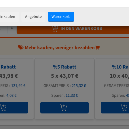
45,33 €
inkl. MwSt
zzgl.
Versandkosten
einkaufen
Angebote
Warenkorb
IN DEN WARENKORB
Mehr kaufen, weniger bezahlen
Rabatt
%
5
Rabatt
%
10
Ra
 43,98 €
5 x 43,07 €
10 x 40
REIS :
131,92 €
GESAMTPREIS :
215,32 €
GESAMTPREIS
ren:
4,08 €
Sparen:
11,33 €
Sparen:
4