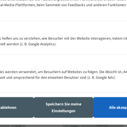
cial-Media-Plattformen, beim Sammeln von Feedbacks und anderen Funktionen
VOLLMATERIAL
Zähne pro
300
500
es helfen uns zu verstehen, wie Besucher mit der Website interagieren, indem I
M (mm)
Zoll (ZpZ)
)
t werden (z. B. Google Analytics).
>
10/14
25
5/8
15 - 40
8/12
0
5/8
25 - 50
6/10
8
4/6
es werden verwendet, um Besuchern auf Websites zu folgen. Die Absicht ist, A
35 - 70
5/8
4/6
vant und ansprechend für den einzelnen Benutzer sind (z. B. Google Ads).
50 - 120
4/6
4/6
80 - 180
3/4
6
130 -
4/5
2/3
350
Speichern Sie meine
4/5
s ablehnen
Alle akzep
150 -
Einstellungen
1,5/2
4/5
450
3/4
200 -
1,1/1,6