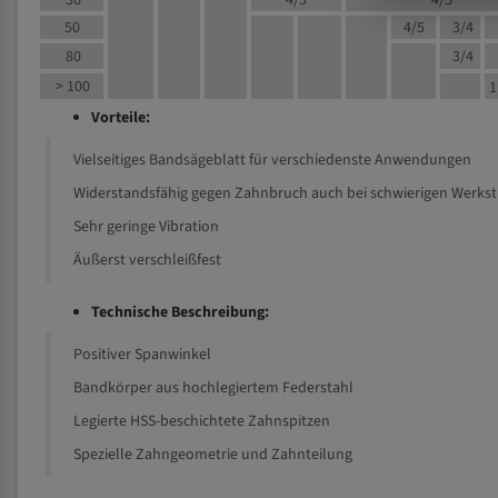
30
4/5
4/5
50
4/5
3/4
80
3/4
> 100
1
Vorteile:
Vielseitiges Bandsägeblatt für verschiedenste Anwendungen
Widerstandsfähig gegen Zahnbruch auch bei schwierigen Werks
Sehr geringe Vibration
Äußerst verschleißfest
Technische Beschreibung:
Positiver Spanwinkel
Bandkörper aus hochlegiertem Federstahl
Legierte HSS-beschichtete Zahnspitzen
Spezielle Zahngeometrie und Zahnteilung