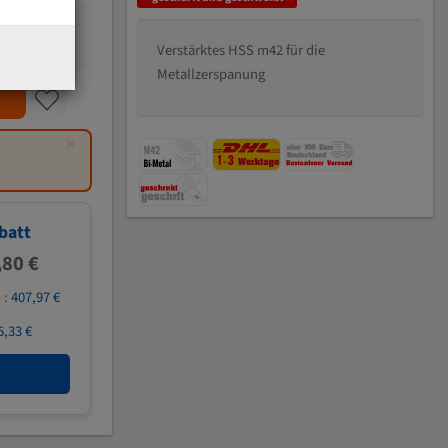
Verstärktes HSS m42 für die
Metallzerspanung
×
batt
,80 €
 :
407,97 €
5,33 €