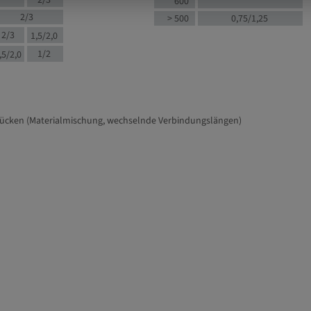
2/3
600
2/3
> 500
0,75/1,25
2/3
1,5/2,0
1/2
,5/2,0
tücken (Materialmischung, wechselnde Verbindungslängen)