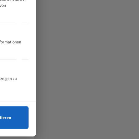
 von
nformationen
nzeigen zu
tieren