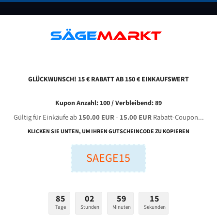
UNTERNEHMEN
FAQ
GUTSCHEINE
BLOG
KONTAKT
GLÜCKWUNSCH! 15 € RABATT AB 150 € EINKAUFSWERT
rupro Bs - 330 Sa Für 4100 Mm Bi-Metall Bandsägeblätter
Kupon Anzahl: 100 / Verbleibend: 89
Gültig für Einkäufe ab
150.00 EUR
-
15.00 EUR
Rabatt-Coupon...
RUPRO BS - 330 SA für 4100 mm Bi-Metall Bandsägeblätt
KLICKEN SIE UNTEN, UM IHREN GUTSCHEINCODE ZU KOPIEREN
SAEGE15
nge (mm):
Breite (mm):
Stärken + Zah
mm
mm
Welche Zahn soll 
85
02
59
14
Tage
Stunden
Minuten
Sekunden