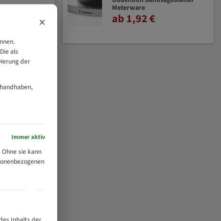
Uddeholm Bandsägeblätter
Meterware
ab 1,92 €
×
önnen.
Die als
vierung der
 handhaben,
Immer aktiv
 Ohne sie kann
ersonenbezogenen
des Inhalts der