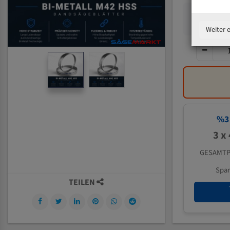
Weiter 
%
3
3 x
GESAMTP
Spa
TEILEN