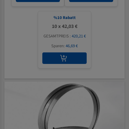
%
10
Rabatt
10 x 42,03 €
GESAMTPREIS :
420,21 €
Sparen:
46,69 €