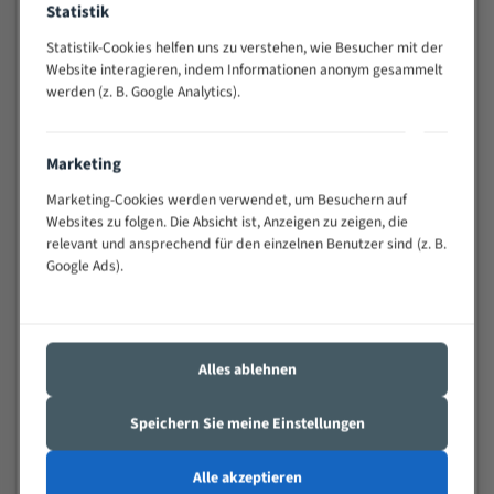
Statistik
Widerstandsfähig gegen Zahnbruch auch bei
schwierigen Werkstücken (Materialmischung,
Statistik-Cookies helfen uns zu verstehen, wie Besucher mit der
wechselnde Verbindungslängen)
Website interagieren, indem Informationen anonym gesammelt
werden (z. B. Google Analytics).
Sehr geringe Vibration
Äußerst verschleißfest
Marketing
Technische Beschreibung:
Marketing-Cookies werden verwendet, um Besuchern auf
Positiver Spanwinkel
Websites zu folgen. Die Absicht ist, Anzeigen zu zeigen, die
relevant und ansprechend für den einzelnen Benutzer sind (z. B.
Bandkörper aus hochlegiertem Federstahl
Google Ads).
Legierte HSS-beschichtete Zahnspitzen
Spezielle Zahngeometrie und Zahnteilung
Alles ablehnen
Materialien:
Stahl
Speichern Sie meine Einstellungen
Nichteisenmetalle
Alle akzeptieren
Speziell entwickelt für Profile / Rohre