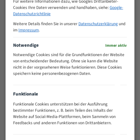
Für weitere Informationen dazu, wie Googles Drittanbieter-
M (mm)
Zoll (ZpZ)
)
Cookies Ihre Daten verwenden und handhaben, siehe:
Google-
>
Datenschutzrichtlinie
10/14
25
Weitere Details finden Sie in unserer
Datenschutzerklärung
und
15 - 40
8/12
im
Impressum
.
25 - 50
6/10
35 - 70
5/8
Notwendige
Immer aktiv
50 - 120
4/6
Notwendige Cookies sind für die Grundfunktionen der Website
80 - 180
3/4
von entscheidender Bedeutung. Ohne sie kann die Website
130 -
nicht in der vorgesehenen Weise funktionieren. Diese Cookies
2/3
350
speichern keine personenbezogenen Daten.
150 -
1,5/2
450
200 -
Funktionale
1,1/1,6
600
Funktionale Cookies unterstützen bei der Ausführung
> 500
0,75/1,25
bestimmter Funktionen, z. B. beim Teilen des Inhalts der
Website auf Social-Media-Plattformen, beim Sammeln von
Vorteile:
Feedbacks und anderen Funktionen von Drittanbietern.
Vielseitiges Bandsägeblatt für verschiedenste
Anwendungen