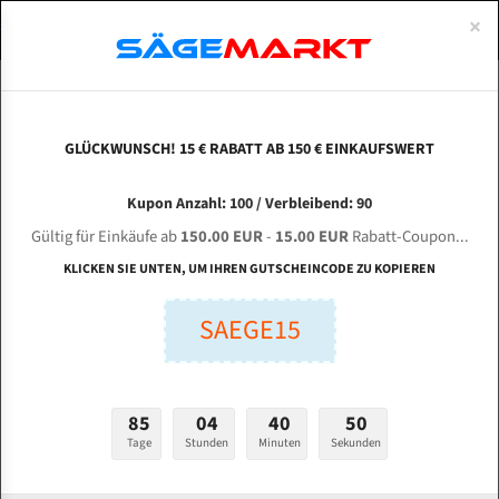
0
×
Spezialstahl Gehärtet
Uddeholm
Glatte
Eine Schneide, doppelte Fase
Spezialstahl
Standart
ÜBER UNS
DEUTSCH
Startseite
Bandsägeblätter Für Metall
Bi-Metal M42 (Standardgröße)
Tru
Uddeholm Gehärtet
Spezialstahl
Konvex
Zwei Schneiden, vierfache Fase
Uddeholm
gehärtete Zahnspitzen
ABOUTS
ENGLISH
GLÜCKWUNSCH! 15 € RABATT AB 150 € EINKAUFSWERT
Flexback
Gehärtete zahnspitzen
Konkav
Flexback Meterware
TRUPRO BS - 4033 FA für 4242 mm Bi-Metall
FRANCE
Kupon Anzahl: 100 / Verbleibend: 90
Dachzahnung
Bi-Metall Meterware
Bandsägeblätter
Gültig für Einkäufe ab
150.00 EUR
-
15.00 EUR
Rabatt-Coupon...
Fleischerei Bandsägeblätter
KLICKEN SIE UNTEN, UM IHREN GUTSCHEINCODE ZU KOPIEREN
Länge (mm):
Bandmesser Glatt Meterware
SAEGE15
mm
Bandmesser Dachzahnung Meterware
Breite (mm):
Konkav Meterware
mm
85
04
40
49
Konvex Meterware
Tage
Stunden
Minuten
Sekunden
Stärken + Zahnteilung:
mm