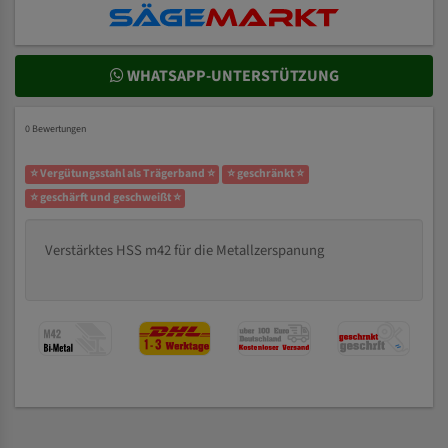
WHATSAPP-UNTERSTÜTZUNG
0 Bewertungen
⭐ Vergütungsstahl als Trägerband ⭐
⭐ geschränkt ⭐
⭐ geschärft und geschweißt ⭐
Verstärktes HSS m42 für die Metallzerspanung