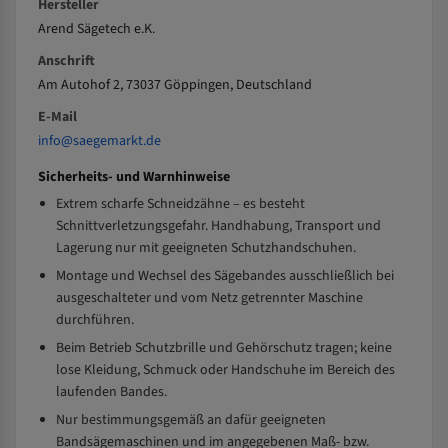
Hersteller
Arend Sägetech e.K.
Anschrift
Am Autohof 2, 73037 Göppingen, Deutschland
E-Mail
info@saegemarkt.de
Sicherheits- und Warnhinweise
Extrem scharfe Schneidzähne – es besteht
Schnittverletzungsgefahr. Handhabung, Transport und
Lagerung nur mit geeigneten Schutzhandschuhen.
Montage und Wechsel des Sägebandes ausschließlich bei
ausgeschalteter und vom Netz getrennter Maschine
durchführen.
Beim Betrieb Schutzbrille und Gehörschutz tragen; keine
lose Kleidung, Schmuck oder Handschuhe im Bereich des
laufenden Bandes.
Nur bestimmungsgemäß an dafür geeigneten
Bandsägemaschinen und im angegebenen Maß- bzw.