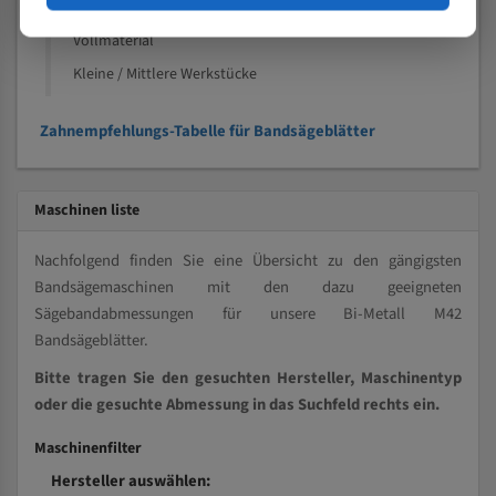
Kleine und mittlere Profile / Kleine Durchmesser
Vollmaterial
Kleine / Mittlere Werkstücke
Zahnempfehlungs-Tabelle für Bandsägeblätter
Maschinen liste
Nachfolgend finden Sie eine Übersicht zu den gängigsten
Bandsägemaschinen mit den dazu geeigneten
Sägebandabmessungen für unsere Bi-Metall M42
Bandsägeblätter.
Bitte tragen Sie den gesuchten Hersteller, Maschinentyp
oder die gesuchte Abmessung in das Suchfeld rechts ein.
Maschinenfilter
Hersteller auswählen: