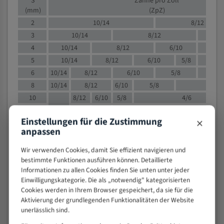
S
Zähne pro Zoll
(mm)
(ZpZ)
2
10/14
8/12
3
10/14
8/12
6/1
4
10/14
8/12
6/10
5/8
5
10/14
8/12
6/10
5/8
6
10/14
8/12
6/10
5/8
8
10/14
8/12
6/10
5/8
4/
10
8/12
6/10
5/8
4/6
12
8/12
6/10
4/6
×
Einstellungen für die Zustimmung
15
8/12
6/10
4/5
anpassen
20
4/6
4/5
30
4/5
4/5
Wir verwenden Cookies, damit Sie effizient navigieren und
bestimmte Funktionen ausführen können. Detaillierte
50
4/5
3/4
Informationen zu allen Cookies finden Sie unten unter jeder
80
3/4
Einwilligungskategorie. Die als „notwendig" kategorisierten
> 100
1,
Cookies werden in Ihrem Browser gespeichert, da sie für die
Aktivierung der grundlegenden Funktionalitäten der Website
VOLLMATERIAL
unerlässlich sind.
Zähne pro