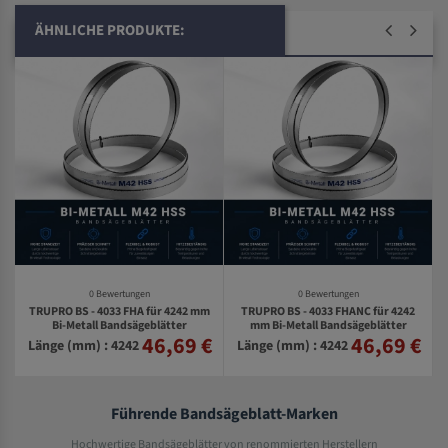
ÄHNLICHE PRODUKTE:
0 Bewertungen
0 Bewertungen
TRUPRO BS - 4033 FHA für 4242 mm
TRUPRO BS - 4033 FHANC für 4242
-
Bi-Metall Bandsägeblätter
mm Bi-Metall Bandsägeblätter
46,69 €
46,69 €
€
Länge (mm) : 4242
Länge (mm) : 4242
Führende Bandsägeblatt-Marken
Hochwertige Bandsägeblätter von renommierten Herstellern