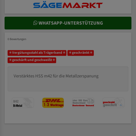
WHATSAPP-UNTERSTÜTZUNG
0 Bewertungen
⭐ Vergütungsstahl als Trägerband ⭐
⭐ geschränkt ⭐
⭐ geschärft und geschweißt ⭐
Verstärktes HSS m42 für die Metallzerspanung