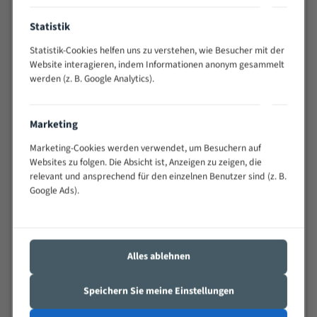
Anwendungen
Statistik
Widerstandsfähig gegen Zahnbruch auch bei
schwierigen Werkstücken (Materialmischung,
Statistik-Cookies helfen uns zu verstehen, wie Besucher mit der
wechselnde Verbindungslängen)
Website interagieren, indem Informationen anonym gesammelt
werden (z. B. Google Analytics).
Sehr geringe Vibration
Äußerst verschleißfest
Marketing
Technische Beschreibung:
Marketing-Cookies werden verwendet, um Besuchern auf
Websites zu folgen. Die Absicht ist, Anzeigen zu zeigen, die
Positiver Spanwinkel
relevant und ansprechend für den einzelnen Benutzer sind (z. B.
Bandkörper aus hochlegiertem Federstahl
Google Ads).
Legierte HSS-beschichtete Zahnspitzen
Spezielle Zahngeometrie und Zahnteilung
Alles ablehnen
Materialien:
Stahl
Speichern Sie meine Einstellungen
Nichteisenmetalle