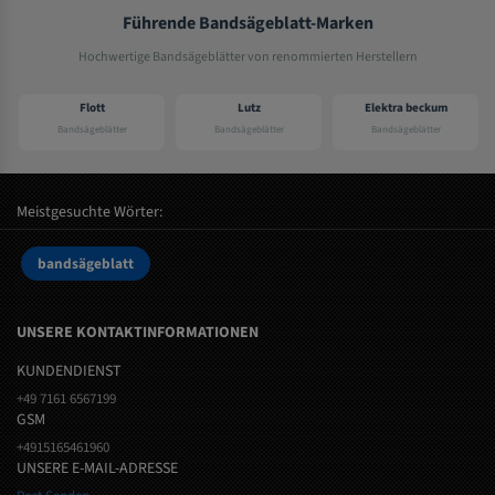
Führende Bandsägeblatt-Marken
Hochwertige Bandsägeblätter von renommierten Herstellern
Flott
Lutz
Elektra beckum
Bandsägeblätter
Bandsägeblätter
Bandsägeblätter
Meistgesuchte Wörter:
bandsägeblatt
UNSERE KONTAKTINFORMATIONEN
KUNDENDIENST
+49 7161 6567199
GSM
+4915165461960
UNSERE E-MAIL-ADRESSE