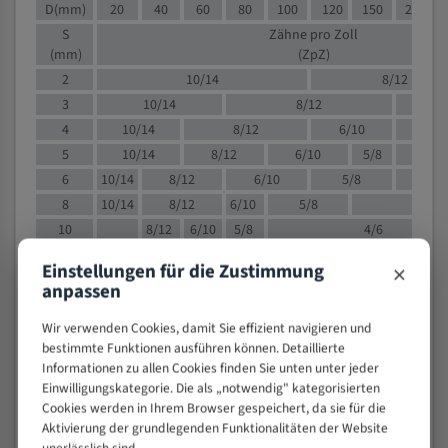
D(mm)
20
40
60
80
100
120
150
200
S
Zähne pro Zoll
(mm)
(ZpZ)
2
10/14
8/12
3
10/14
8/12
6/1
4
10/14
8/12
6/10
5/8
5
10/14
8/12
6/10
5/8
6
10/14
8/12
6/10
5/8
8
10/14
8/12
6/10
5/8
4/
10
8/12
6/10
5/8
4/6
12
8/12
6/10
4/6
×
Einstellungen für die Zustimmung
15
8/12
6/10
4/5
anpassen
20
4/6
4/5
Wir verwenden Cookies, damit Sie effizient navigieren und
30
4/5
4/5
bestimmte Funktionen ausführen können. Detaillierte
50
4/5
3/4
Informationen zu allen Cookies finden Sie unten unter jeder
80
3/4
Einwilligungskategorie. Die als „notwendig" kategorisierten
Cookies werden in Ihrem Browser gespeichert, da sie für die
> 100
1,
Aktivierung der grundlegenden Funktionalitäten der Website
unerlässlich sind.
VOLLMATERIAL