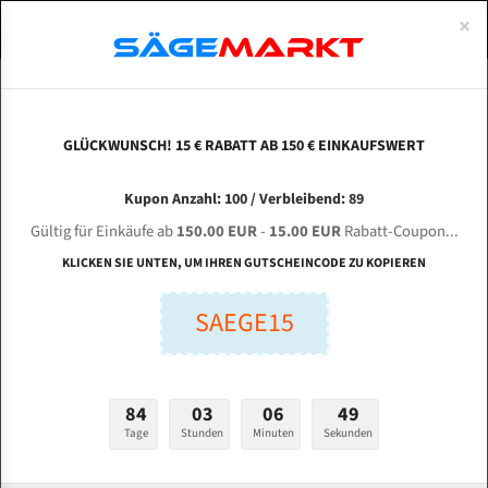
0
×
Spezialstahl Gehärtet
Uddeholm
Glatte
Eine Schneide, doppelte Fase
Spezialstahl
Standart
ÜBER UNS
DEUTSCH
Startseite
Bandsägeblätter Für Metall
Bi-Metal M42 (Standardgröße)
Zhe
Uddeholm Gehärtet
Spezialstahl
Konvex
Zwei Schneiden, vierfache Fase
Uddeholm
gehärtete Zahnspitzen
ABOUTS
ENGLISH
GLÜCKWUNSCH! 15 € RABATT AB 150 € EINKAUFSWERT
Flexback
Gehärtete zahnspitzen
Konkav
Flexback Meterware
ZHEJIANG CHENLONG SAWING MACHINE G 4230
FRANCE
Kupon Anzahl: 100 / Verbleibend: 89
Dachzahnung
Bi-Metall Meterware
/ 50 für 4180 mm Bi-Metall Bandsägeblätter
Gültig für Einkäufe ab
150.00 EUR
-
15.00 EUR
Rabatt-Coupon...
Fleischerei Bandsägeblätter
KLICKEN SIE UNTEN, UM IHREN GUTSCHEINCODE ZU KOPIEREN
Länge (mm):
Bandmesser Glatt Meterware
SAEGE15
mm
Bandmesser Dachzahnung Meterware
Breite (mm):
Konkav Meterware
mm
84
03
06
48
Konvex Meterware
Tage
Stunden
Minuten
Sekunden
Stärken + Zahnteilung:
mm