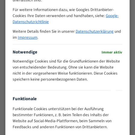
Zähne pro
Für weitere Informationen dazu, wie Googles Drittanbieter-
M (mm)
Zoll (ZpZ)
)
Cookies Ihre Daten verwenden und handhaben, siehe:
Google-
Datenschutzrichtlinie
>
10/14
25
Weitere Details finden Sie in unserer
Datenschutzerklärung
und
15 - 40
8/12
im
Impressum
.
25 - 50
6/10
35 - 70
5/8
Notwendige
Immer aktiv
50 - 120
4/6
Notwendige Cookies sind für die Grundfunktionen der Website
80 - 180
3/4
von entscheidender Bedeutung. Ohne sie kann die Website
nicht in der vorgesehenen Weise funktionieren. Diese Cookies
130 -
2/3
speichern keine personenbezogenen Daten.
350
150 -
1,5/2
450
Funktionale
200 -
1,1/1,6
600
Funktionale Cookies unterstützen bei der Ausführung
> 500
0,75/1,25
bestimmter Funktionen, z. B. beim Teilen des Inhalts der
Website auf Social-Media-Plattformen, beim Sammeln von
Vorteile:
Feedbacks und anderen Funktionen von Drittanbietern.
Vielseitiges Bandsägeblatt für verschiedenste