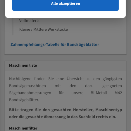
Alle akzeptieren
Speziell entwickelt für Profile / Rohre
Kleine und mittlere Profile / Kleine Durchmesser
Vollmaterial
Kleine / Mittlere Werkstücke
Zahnempfehlungs-Tabelle für Bandsägeblätter
Maschinen liste
Nachfolgend finden Sie eine Übersicht zu den gängigsten
Bandsägemaschinen mit den dazu geeigneten
Sägebandabmessungen für unsere Bi-Metall M42
Bandsägeblätter.
Bitte tragen Sie den gesuchten Hersteller, Maschinentyp
oder die gesuchte Abmessung in das Suchfeld rechts ein.
Maschinenfilter