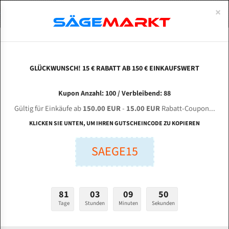
0
×
Spezialstahl Gehärtet
Uddeholm
Glatte
Eine Schneide, doppelte Fase
Spezialstahl
Standart
ÜBER UNS
DEUTSCH
Startseite
Bandsägeblätter Für Metall
Bi-Metal M42 (Standardgröße)
Zhe
Uddeholm Gehärtet
Spezialstahl
Konvex
Zwei Schneiden, vierfache Fase
Uddeholm
gehärtete Zahnspitzen
ABOUTS
ENGLISH
GLÜCKWUNSCH! 15 € RABATT AB 150 € EINKAUFSWERT
Flexback
Gehärtete zahnspitzen
Konkav
Flexback Meterware
ZHEJIANG CHENLONG SAWING MACHINE G 4228
FRANCE
Kupon Anzahl: 100 / Verbleibend: 88
Dachzahnung
Bi-Metall Meterware
/ 70 für 4320 mm Bi-Metall Bandsägeblätter
Gültig für Einkäufe ab
150.00 EUR
-
15.00 EUR
Rabatt-Coupon...
Fleischerei Bandsägeblätter
KLICKEN SIE UNTEN, UM IHREN GUTSCHEINCODE ZU KOPIEREN
Länge (mm):
Bandmesser Glatt Meterware
SAEGE15
mm
Bandmesser Dachzahnung Meterware
Breite (mm):
Konkav Meterware
mm
81
03
09
49
Konvex Meterware
Tage
Stunden
Minuten
Sekunden
Stärken + Zahnteilung:
mm