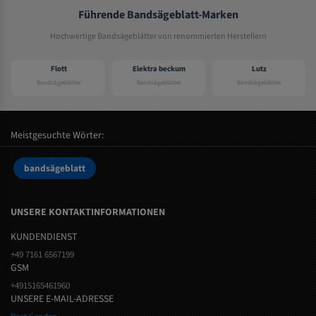
Führende Bandsägeblatt-Marken
Hochwertige Bandsägeblätter von renommierten Herstellern
Flott
Elektra beckum
Lutz
Bandsägeblätter
Bandsägeblätter
Bandsägeblätter
Meistgesuchte Wörter:
bandsägeblatt
UNSERE KONTAKTINFORMATIONEN
KUNDENDIENST
+49 7161 6567199
GSM
+4915165461960
UNSERE E-MAIL-ADRESSE