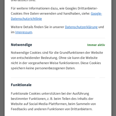
Zähne pro
Für weitere Informationen dazu, wie Googles Drittanbieter-
M (mm)
Zoll (ZpZ)
)
Cookies Ihre Daten verwenden und handhaben, siehe:
Google-
Datenschutzrichtlinie
>
10/14
25
Weitere Details finden Sie in unserer
Datenschutzerklärung
und
15 - 40
8/12
im
Impressum
.
25 - 50
6/10
35 - 70
5/8
Notwendige
Immer aktiv
50 - 120
4/6
Notwendige Cookies sind für die Grundfunktionen der Website
80 - 180
3/4
von entscheidender Bedeutung. Ohne sie kann die Website
nicht in der vorgesehenen Weise funktionieren. Diese Cookies
130 -
2/3
speichern keine personenbezogenen Daten.
350
150 -
1,5/2
450
Funktionale
200 -
1,1/1,6
600
Funktionale Cookies unterstützen bei der Ausführung
> 500
0,75/1,25
bestimmter Funktionen, z. B. beim Teilen des Inhalts der
Website auf Social-Media-Plattformen, beim Sammeln von
Vorteile:
Feedbacks und anderen Funktionen von Drittanbietern.
Vielseitiges Bandsägeblatt für verschiedenste