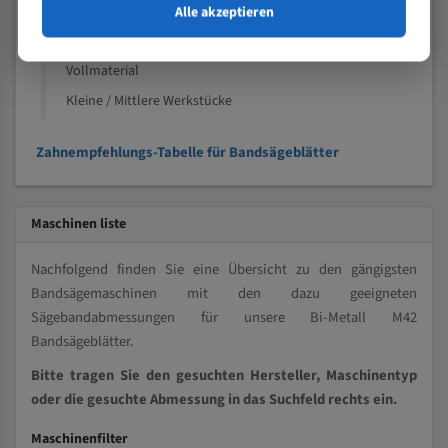
Alle akzeptieren
Speziell entwickelt für Profile / Rohre
Kleine und mittlere Profile / Kleine Durchmesser
Vollmaterial
Kleine / Mittlere Werkstücke
Zahnempfehlungs-Tabelle für Bandsägeblätter
Maschinen liste
Nachfolgend finden Sie eine Übersicht zu den gängigsten
Bandsägemaschinen mit den dazu geeigneten
Sägebandabmessungen für unsere Bi-Metall M42
Bandsägeblätter.
Bitte tragen Sie den gesuchten Hersteller, Maschinentyp
oder die gesuchte Abmessung in das Suchfeld rechts ein.
Maschinenfilter