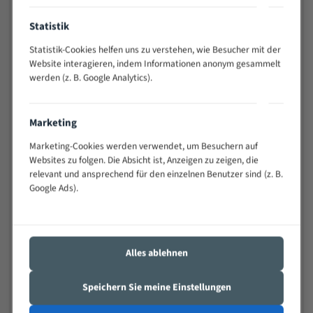
Anwendungen
Statistik
Widerstandsfähig gegen Zahnbruch auch bei
schwierigen Werkstücken (Materialmischung,
Statistik-Cookies helfen uns zu verstehen, wie Besucher mit der
wechselnde Verbindungslängen)
Website interagieren, indem Informationen anonym gesammelt
werden (z. B. Google Analytics).
Sehr geringe Vibration
Äußerst verschleißfest
Marketing
Technische Beschreibung:
Marketing-Cookies werden verwendet, um Besuchern auf
Websites zu folgen. Die Absicht ist, Anzeigen zu zeigen, die
Positiver Spanwinkel
relevant und ansprechend für den einzelnen Benutzer sind (z. B.
Bandkörper aus hochlegiertem Federstahl
Google Ads).
Legierte HSS-beschichtete Zahnspitzen
Spezielle Zahngeometrie und Zahnteilung
Alles ablehnen
Materialien:
Stahl
Speichern Sie meine Einstellungen
Nichteisenmetalle