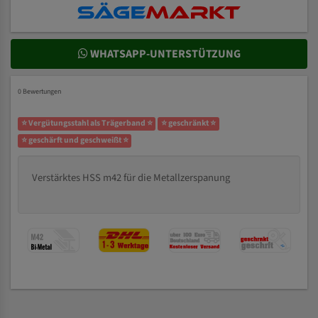
WHATSAPP-UNTERSTÜTZUNG
0 Bewertungen
⭐ Vergütungsstahl als Trägerband ⭐
⭐ geschränkt ⭐
⭐ geschärft und geschweißt ⭐
Verstärktes HSS m42 für die Metallzerspanung