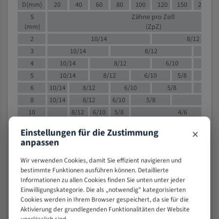
D(mm)
20
40
60
80
100
120
150
200
S
Zähne pro Zoll
(mm)
(ZpZ)
2
10/14
8/12
3
10/14
8/12
6/1
4
10/14
8/12
6/10
5/8
5
10/14
8/12
6/10
5/8
6
10/14
8/12
6/10
5/8
8
10/14
8/12
6/10
5/8
4/
10
8/12
6/10
5/8
4/6
12
8/12
6/10
4/6
×
Einstellungen für die Zustimmung
15
8/12
6/10
4/5
anpassen
20
4/6
4/5
Wir verwenden Cookies, damit Sie effizient navigieren und
30
4/5
4/5
bestimmte Funktionen ausführen können. Detaillierte
50
4/5
3/4
Informationen zu allen Cookies finden Sie unten unter jeder
80
3/4
Einwilligungskategorie. Die als „notwendig" kategorisierten
Cookies werden in Ihrem Browser gespeichert, da sie für die
> 100
1,
Aktivierung der grundlegenden Funktionalitäten der Website
unerlässlich sind.
VOLLMATERIAL