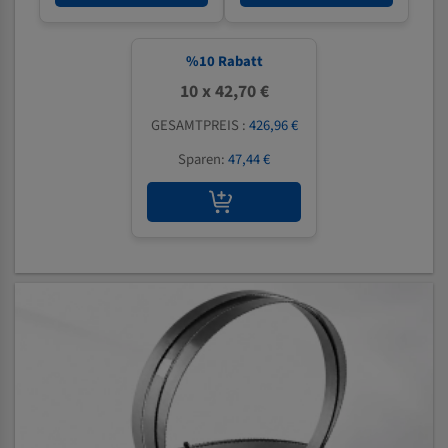
%
10
Rabatt
10 x 42,70 €
GESAMTPREIS :
426,96 €
Sparen:
47,44 €