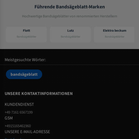
Führende Bandsägeblatt-Marken
Hochwertige Bandsägeblätter von renommierten Herstellern
Flott
Lutz
Elektra beckum
Bandsägeblätter
Bandsägeblätter
Bandsägeblätter
Meistgesuchte Wörter:
bandsägeblatt
UNSERE KONTAKTINFORMATIONEN
KUNDENDIENST
+49 7161 6567199
GSM
+4915165461960
UNSERE E-MAIL-ADRESSE