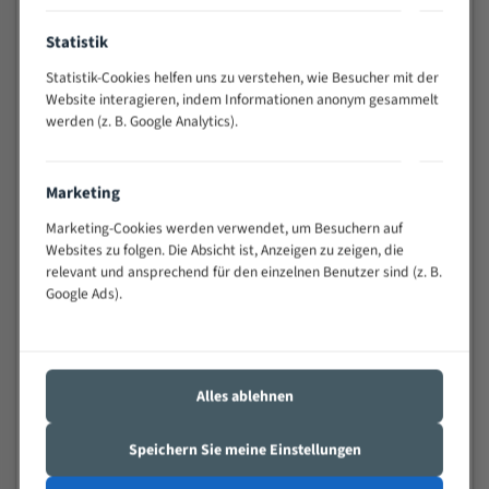
Anwendungen
Statistik
Widerstandsfähig gegen Zahnbruch auch bei
schwierigen Werkstücken (Materialmischung,
Statistik-Cookies helfen uns zu verstehen, wie Besucher mit der
wechselnde Verbindungslängen)
Website interagieren, indem Informationen anonym gesammelt
werden (z. B. Google Analytics).
Sehr geringe Vibration
Äußerst verschleißfest
Marketing
Technische Beschreibung:
Marketing-Cookies werden verwendet, um Besuchern auf
Websites zu folgen. Die Absicht ist, Anzeigen zu zeigen, die
Positiver Spanwinkel
relevant und ansprechend für den einzelnen Benutzer sind (z. B.
Bandkörper aus hochlegiertem Federstahl
Google Ads).
Legierte HSS-beschichtete Zahnspitzen
Spezielle Zahngeometrie und Zahnteilung
Alles ablehnen
Materialien:
Stahl
Speichern Sie meine Einstellungen
Nichteisenmetalle