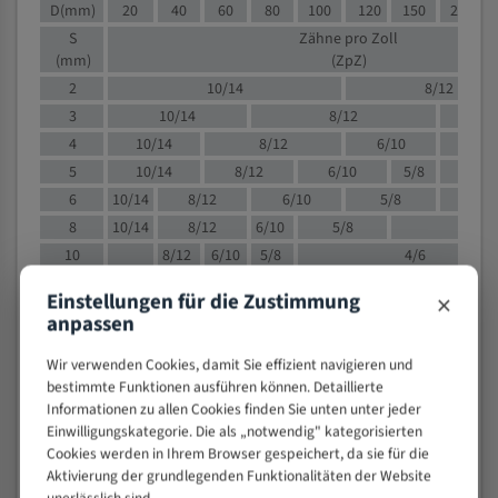
D(mm)
20
40
60
80
100
120
150
200
S
Zähne pro Zoll
(mm)
(ZpZ)
2
10/14
8/12
3
10/14
8/12
6/1
4
10/14
8/12
6/10
5/8
5
10/14
8/12
6/10
5/8
6
10/14
8/12
6/10
5/8
8
10/14
8/12
6/10
5/8
4/
10
8/12
6/10
5/8
4/6
12
8/12
6/10
4/6
×
Einstellungen für die Zustimmung
15
8/12
6/10
4/5
anpassen
20
4/6
4/5
Wir verwenden Cookies, damit Sie effizient navigieren und
30
4/5
4/5
bestimmte Funktionen ausführen können. Detaillierte
50
4/5
3/4
Informationen zu allen Cookies finden Sie unten unter jeder
80
3/4
Einwilligungskategorie. Die als „notwendig" kategorisierten
> 100
Cookies werden in Ihrem Browser gespeichert, da sie für die
1,
Aktivierung der grundlegenden Funktionalitäten der Website
VOLLMATERIAL