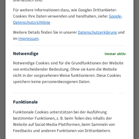
unerlässlich sind.
Zähne pro
Für weitere Informationen dazu, wie Googles Drittanbieter-
M (mm)
Zoll (ZpZ)
)
Cookies Ihre Daten verwenden und handhaben, siehe:
Google-
Datenschutzrichtlinie
>
10/14
25
Weitere Details finden Sie in unserer
Datenschutzerklärung
und
15 - 40
8/12
im
Impressum
.
25 - 50
6/10
35 - 70
5/8
Notwendige
Immer aktiv
50 - 120
4/6
Notwendige Cookies sind für die Grundfunktionen der Website
80 - 180
3/4
von entscheidender Bedeutung. Ohne sie kann die Website
130 -
nicht in der vorgesehenen Weise funktionieren. Diese Cookies
2/3
350
speichern keine personenbezogenen Daten.
150 -
1,5/2
450
Funktionale
200 -
1,1/1,6
600
Funktionale Cookies unterstützen bei der Ausführung
> 500
0,75/1,25
bestimmter Funktionen, z. B. beim Teilen des Inhalts der
Website auf Social-Media-Plattformen, beim Sammeln von
Vorteile:
Feedbacks und anderen Funktionen von Drittanbietern.
Vielseitiges Bandsägeblatt für verschiedenste