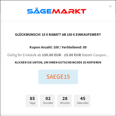
0
×
Spezialstahl Gehärtet
Uddeholm
Glatte
Eine Schneide, doppelte Fase
Spezialstahl
Standart
ÜBER UNS
DEUTSCH
Startseite
Bandsägeblätter Für Metall
Bi-Metal M42 (Standardgröße)
Zhe
Uddeholm Gehärtet
Spezialstahl
Konvex
Zwei Schneiden, vierfache Fase
Uddeholm
gehärtete Zahnspitzen
ABOUTS
ENGLISH
GLÜCKWUNSCH! 15 € RABATT AB 150 € EINKAUFSWERT
Flexback
Gehärtete zahnspitzen
Konkav
Flexback Meterware
ZHEJIANG CHENLONG SAWING MACHINE GZ
FRANCE
Kupon Anzahl: 100 / Verbleibend: 89
Dachzahnung
Bi-Metall Meterware
4230 für 4115 mm Bi-Metall Bandsägeblätter
Gültig für Einkäufe ab
150.00 EUR
-
15.00 EUR
Rabatt-Coupon...
Fleischerei Bandsägeblätter
KLICKEN SIE UNTEN, UM IHREN GUTSCHEINCODE ZU KOPIEREN
Länge (mm):
Bandmesser Glatt Meterware
SAEGE15
mm
Bandmesser Dachzahnung Meterware
Breite (mm):
Konkav Meterware
mm
85
02
28
44
Konvex Meterware
Tage
Stunden
Minuten
Sekunden
Stärken + Zahnteilung:
mm