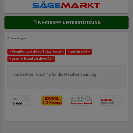
WHATSAPP-UNTERSTÜTZUNG
0 Bewertungen
⭐ Vergütungsstahl als Trägerband ⭐
⭐ geschränkt ⭐
⭐ geschärft und geschweißt ⭐
Verstärktes HSS m42 für die Metallzerspanung