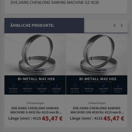
ZHEJIANG CHENLONG SAWING MACHINE GZ 4230
ÄHNLICHE PRODUKTE:
0 Bewertungen
0 Bewertungen
ZHEJIANG CHENLONG SAWING
ZHEJIANG CHENLONG SAWING
MACHINE G 4035 für 4115 mm Bi-
MACHINE GW 4038 für 4115 mm Bi-
45,47 €
45,47 €
€
Metall Bandsägeblätter
Metall Bandsägeblätter
Länge (mm) : 4115
Länge (mm) : 4115