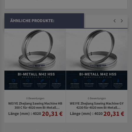
ÄHNLICHE PRODUKTE:
0 Bewertungen
0 Bewertungen
WEIYE Zhejiang Sawing Machine HB
WEIYE Zhejiang Sawing Machine GY
Y
300 C für 4020 mm Bi-Metall
4230 für 4020 mm Bi-Metall
20,31 €
20,31 €
€
Bandsägeblätter
Bandsägeblätter
Länge (mm) : 4020
Länge (mm) : 4020