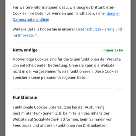
Zähne pro
M (mm)
Für weitere Informationen dazu, wie Googles Drittanbieter-
Zoll (ZpZ)
)
Cookies Ihre Daten verwenden und handhaben, siehe:
Google-
>
Datenschutzrichtlinie
10/14
25
Weitere Details finden Sie in unserer
Datenschutzerklärung
und
15 - 40
8/12
im
Impressum
.
25 - 50
6/10
35 - 70
5/8
Notwendige
Immer aktiv
50 - 120
4/6
Notwendige Cookies sind für die Grundfunktionen der Website
80 - 180
3/4
von entscheidender Bedeutung. Ohne sie kann die Website
130 -
nicht in der vorgesehenen Weise funktionieren. Diese Cookies
2/3
350
speichern keine personenbezogenen Daten.
150 -
1,5/2
450
200 -
Funktionale
1,1/1,6
600
Funktionale Cookies unterstützen bei der Ausführung
> 500
0,75/1,25
bestimmter Funktionen, z. B. beim Teilen des Inhalts der
Vorteile:
Website auf Social-Media-Plattformen, beim Sammeln von
Feedbacks und anderen Funktionen von Drittanbietern.
Vielseitiges Bandsägeblatt für verschiedenste