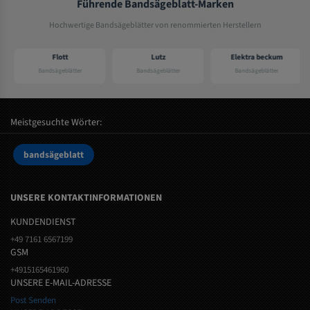
Führende Bandsägeblatt-Marken
Hochwertige Bandsägeblätter von renommierten Herstellern
Flott
Lutz
Elektra beckum
Bandsägeblätter
Bandsägeblätter
Bandsägeblätter
Meistgesuchte Wörter:
bandsägeblatt
UNSERE KONTAKTINFORMATIONEN
KUNDENDIENST
+49 7161 6567199
GSM
+4915165461960
UNSERE E-MAIL-ADRESSE
Post Senden