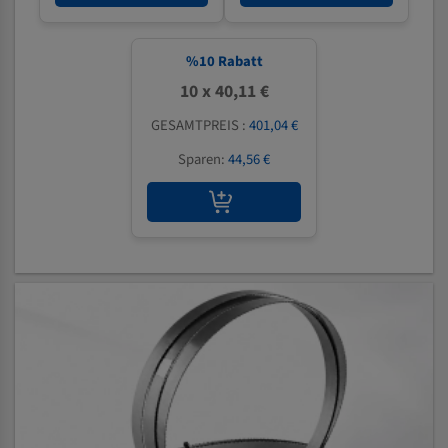
%
10
Rabatt
10 x 40,11 €
GESAMTPREIS :
401,04 €
Sparen:
44,56 €