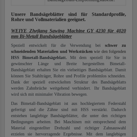
Unsere Bandsägeblätter
sind für Standardprofile,
Rohre und Vollmaterialien
geeignet.
WEIYE Zhejiang Sawing Machine GY 4230 für 4020
mm Bi-Metall Bandsägeblätter
Speziell entwickelt für die Verwendung bei
schwer zu
schneidenden Materialien und Werkstücken
wie den folgenden
HSS Bimetall-Bandsägeblatt.
Mit dem speziell für Sie in
gewünschter Länge und Breite hergestellten Bimetall-
Bandsägeblatt erhalten Sie ein vielseitiges Bandsägeblatt. Damit
können Sie Stahlträger, Rohre und Profile problemlos schneiden.
Dank der speziell entwickelten Struktur des Bandsägeblatts
werden Zahnbrüche weitgehend verhindert. Ihr Bandsägeblatt
wird sich mit minimaler Vibration bewegen.
Das Bimetall-Bandsägeblatt ist aus hochlegiertem Federstahl
gefertigt und die Zähne sind mit HSS verstärkt. Dadurch
entstehen langlebige Bandsägeblätter, die unter den richtigen
Bedingungen arbeiten. Bei Maschinen mit entsprechend dem
Material eingestellter Drehzahl und richtiger Zahnauswahl
erzielen sie hervorragende Ergebnisse. Mit dem langlebigen