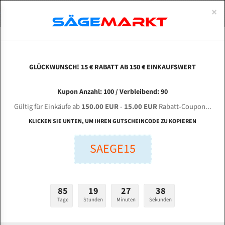
0
×
Spezialstahl Gehärtet
Uddeholm
Glatte
Eine Schneide, doppelte Fase
Spezialstahl
Standart
ÜBER UNS
DEUTSCH
Startseite
Bandsägeblätter Für Metall
Bi-Metal M42 (Standardgröße)
Wei
Uddeholm Gehärtet
Spezialstahl
Konvex
Zwei Schneiden, vierfache Fase
Uddeholm
gehärtete Zahnspitzen
ABOUTS
ENGLISH
GLÜCKWUNSCH! 15 € RABATT AB 150 € EINKAUFSWERT
Flexback
Gehärtete zahnspitzen
Konkav
Flexback Meterware
WEIYE Zhejiang Sawing Machine GY 4230 für
FRANCE
Kupon Anzahl: 100 / Verbleibend: 90
Dachzahnung
Bi-Metall Meterware
4020 mm Bi-Metall Bandsägeblätter
Gültig für Einkäufe ab
150.00 EUR
-
15.00 EUR
Rabatt-Coupon...
Fleischerei Bandsägeblätter
KLICKEN SIE UNTEN, UM IHREN GUTSCHEINCODE ZU KOPIEREN
Länge (mm):
Bandmesser Glatt Meterware
SAEGE15
mm
Bandmesser Dachzahnung Meterware
Breite (mm):
Konkav Meterware
mm
85
19
27
38
Konvex Meterware
Tage
Stunden
Minuten
Sekunden
Stärken + Zahnteilung:
mm