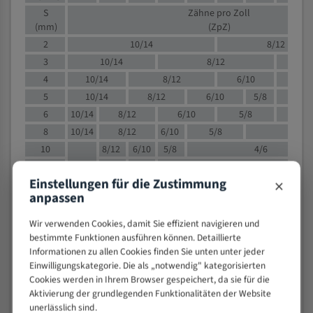
S
Zähne pro Zoll
(mm)
(ZpZ)
2
10/14
8/12
3
10/14
8/12
6/1
4
10/14
8/12
6/10
5/8
5
10/14
8/12
6/10
5/8
6
10/14
8/12
6/10
5/8
8
10/14
8/12
6/10
5/8
4/
10
8/12
6/10
5/8
4/6
12
8/12
6/10
4/6
×
Einstellungen für die Zustimmung
15
8/12
6/10
4/5
anpassen
20
4/6
4/5
30
4/5
4/5
Wir verwenden Cookies, damit Sie effizient navigieren und
50
4/5
3/4
bestimmte Funktionen ausführen können. Detaillierte
Informationen zu allen Cookies finden Sie unten unter jeder
80
3/4
Einwilligungskategorie. Die als „notwendig" kategorisierten
> 100
1,
Cookies werden in Ihrem Browser gespeichert, da sie für die
Aktivierung der grundlegenden Funktionalitäten der Website
VOLLMATERIAL
unerlässlich sind.