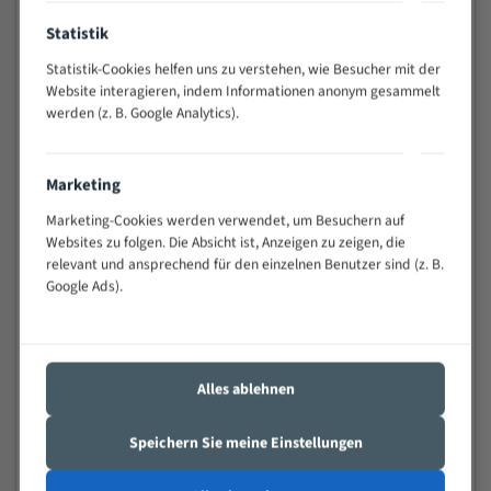
Anwendungen
Statistik
Widerstandsfähig gegen Zahnbruch auch bei
schwierigen Werkstücken (Materialmischung,
Statistik-Cookies helfen uns zu verstehen, wie Besucher mit der
wechselnde Verbindungslängen)
Website interagieren, indem Informationen anonym gesammelt
Sehr geringe Vibration
werden (z. B. Google Analytics).
Äußerst verschleißfest
Marketing
Technische Beschreibung:
Marketing-Cookies werden verwendet, um Besuchern auf
Positiver Spanwinkel
Websites zu folgen. Die Absicht ist, Anzeigen zu zeigen, die
relevant und ansprechend für den einzelnen Benutzer sind (z. B.
Bandkörper aus hochlegiertem Federstahl
Google Ads).
Legierte HSS-beschichtete Zahnspitzen
Spezielle Zahngeometrie und Zahnteilung
Materialien:
Alles ablehnen
Stahl
Speichern Sie meine Einstellungen
Nichteisenmetalle