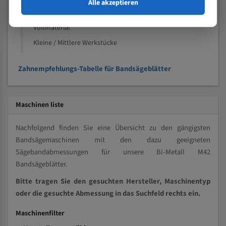
Speziell entwickelt für Profile / Rohre
Alle akzeptieren
Kleine und mittlere Profile / Kleine Durchmesser
Vollmaterial
Kleine / Mittlere Werkstücke
Zahnempfehlungs-Tabelle für Bandsägeblätter
Maschinen liste
Nachfolgend finden Sie eine Übersicht zu den gängigsten
Bandsägemaschinen mit den dazu geeigneten
Sägebandabmessungen für unsere Bi-Metall M42
Bandsägeblätter.
Bitte tragen Sie den gesuchten Hersteller, Maschinentyp
oder die gesuchte Abmessung in das Suchfeld rechts ein.
Maschinenfilter