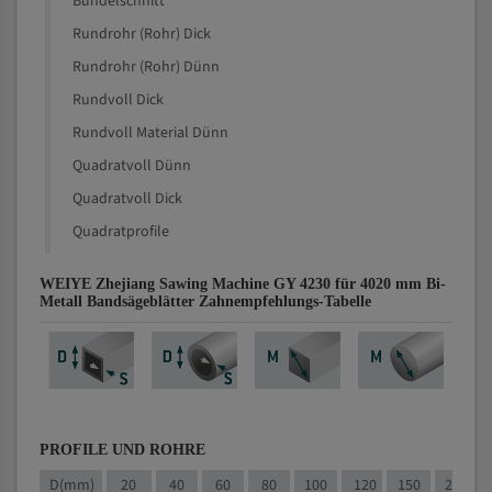
Bündelschnitt
Rundrohr (Rohr) Dick
Rundrohr (Rohr) Dünn
Rundvoll Dick
Rundvoll Material Dünn
Quadratvoll Dünn
Quadratvoll Dick
Quadratprofile
WEIYE Zhejiang Sawing Machine GY 4230 für 4020 mm Bi-
Metall Bandsägeblätter Zahnempfehlungs-Tabelle
PROFILE UND ROHRE
D(mm)
20
40
60
80
100
120
150
200