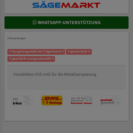
WHATSAPP-UNTERSTÜTZUNG
0 Bewertungen
⭐ Vergütungsstahl als Trägerband ⭐
⭐ geschränkt ⭐
⭐ geschärft und geschweißt ⭐
Verstärktes HSS m42 für die Metallzerspanung