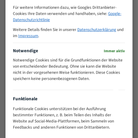
Zähne pro
M (mm)
Für weitere Informationen dazu, wie Googles Drittanbieter-
Zoll (ZpZ)
)
Cookies Ihre Daten verwenden und handhaben, siehe:
Google-
>
Datenschutzrichtlinie
10/14
25
Weitere Details finden Sie in unserer
Datenschutzerklärung
und
15 - 40
8/12
im
Impressum
.
25 - 50
6/10
35 - 70
5/8
Notwendige
Immer aktiv
50 - 120
4/6
Notwendige Cookies sind für die Grundfunktionen der Website
80 - 180
3/4
von entscheidender Bedeutung. Ohne sie kann die Website
130 -
nicht in der vorgesehenen Weise funktionieren. Diese Cookies
2/3
350
speichern keine personenbezogenen Daten.
150 -
1,5/2
450
200 -
Funktionale
1,1/1,6
600
Funktionale Cookies unterstützen bei der Ausführung
> 500
0,75/1,25
bestimmter Funktionen, z. B. beim Teilen des Inhalts der
Vorteile:
Website auf Social-Media-Plattformen, beim Sammeln von
Feedbacks und anderen Funktionen von Drittanbietern.
Vielseitiges Bandsägeblatt für verschiedenste