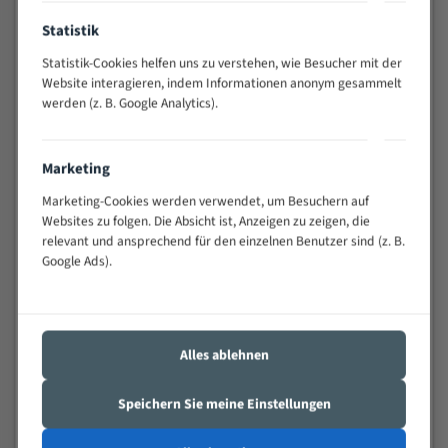
Anwendungen
Statistik
Widerstandsfähig gegen Zahnbruch auch bei
schwierigen Werkstücken (Materialmischung,
Statistik-Cookies helfen uns zu verstehen, wie Besucher mit der
wechselnde Verbindungslängen)
Website interagieren, indem Informationen anonym gesammelt
Sehr geringe Vibration
werden (z. B. Google Analytics).
Äußerst verschleißfest
Marketing
Technische Beschreibung:
Marketing-Cookies werden verwendet, um Besuchern auf
Positiver Spanwinkel
Websites zu folgen. Die Absicht ist, Anzeigen zu zeigen, die
relevant und ansprechend für den einzelnen Benutzer sind (z. B.
Bandkörper aus hochlegiertem Federstahl
Google Ads).
Legierte HSS-beschichtete Zahnspitzen
Spezielle Zahngeometrie und Zahnteilung
Materialien:
Alles ablehnen
Stahl
Speichern Sie meine Einstellungen
Nichteisenmetalle