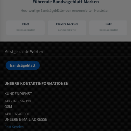
Führende Bandsägeblatt-Marken
Hochwertige Bandsägeblätter von renommierten Herstellern
Flott
Elektra beckum
Lutz
Bandsägeblätter
Bandsägeblätter
Bandsägeblätter
Meistgesuchte Wörter:
bandsägeblatt
UNSERE KONTAKTINFORMATIONEN
KUNDENDIENST
+49 7161 6567199
GSM
+4915165461960
UNSERE E-MAIL-ADRESSE
Post Senden