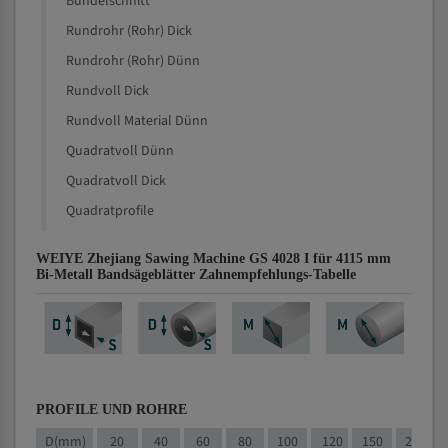
Bündelschnitt
Rundrohr (Rohr) Dick
Rundrohr (Rohr) Dünn
Rundvoll Dick
Rundvoll Material Dünn
Quadratvoll Dünn
Quadratvoll Dick
Quadratprofile
WEIYE Zhejiang Sawing Machine GS 4028 I für 4115 mm
Bi-Metall Bandsägeblätter Zahnempfehlungs-Tabelle
PROFILE UND ROHRE
D(mm)
20
40
60
80
100
120
150
200