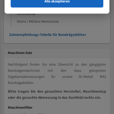
Speziell entwickelt für Profile / Rohre
Alle akzeptieren
Kleine und mittlere Profile / Kleine Durchmesser
Vollmaterial
Kleine / Mittlere Werkstücke
Zahnempfehlungs-Tabelle für Bandsägeblätter
Maschinen liste
Nachfolgend finden Sie eine Übersicht zu den gängigsten
Bandsägemaschinen mit den dazu geeigneten
Sägebandabmessungen für unsere Bi-Metall M42
Bandsägeblätter.
Bitte tragen Sie den gesuchten Hersteller, Maschinentyp
oder die gesuchte Abmessung in das Suchfeld rechts ein.
Maschinenfilter