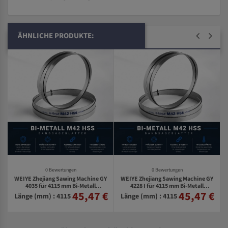
ÄHNLICHE PRODUKTE:
0 Bewertungen
0 Bewertungen
WEIYE Zhejiang Sawing Machine GY
WEIYE Zhejiang Sawing Machine GY
S
4035 für 4115 mm Bi-Metall
4228 I für 4115 mm Bi-Metall
45,47 €
45,47 €
€
Bandsägeblätter
Bandsägeblätter
Länge (mm) : 4115
Länge (mm) : 4115