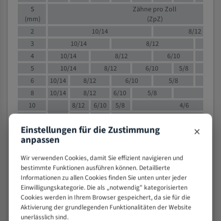
S
Zähne pro Zoll
(mm)
(ZpZ)
2
10/14
8/12
3
10/14
8/12
6/1
4
10/14
8/12
6/10
5/8
5
10/14
8/12
6/10
5/8
6
10/14
8/12
6/10
5/8
8
10/14
8/12
6/10
5/8
4/
10
8/12
6/10
5/8
4/6
12
8/12
6/10
4/6
×
Einstellungen für die Zustimmung
15
8/12
6/10
4/5
anpassen
20
4/6
4/5
30
4/5
4/5
Wir verwenden Cookies, damit Sie effizient navigieren und
50
4/5
3/4
bestimmte Funktionen ausführen können. Detaillierte
Informationen zu allen Cookies finden Sie unten unter jeder
80
3/4
Einwilligungskategorie. Die als „notwendig" kategorisierten
> 100
1,
Cookies werden in Ihrem Browser gespeichert, da sie für die
Aktivierung der grundlegenden Funktionalitäten der Website
VOLLMATERIAL
unerlässlich sind.