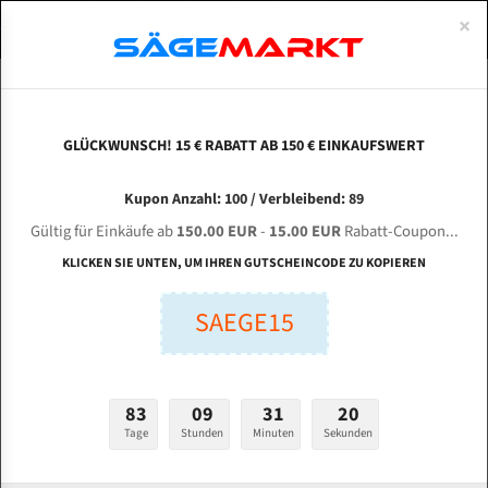
0
×
Spezialstahl Gehärtet
Uddeholm
Glatte
Eine Schneide, doppelte Fase
Spezialstahl
Standart
ÜBER UNS
DEUTSCH
Startseite
Bandsägeblätter Für Metall
Bi-Metal M42 (Standardgröße)
Wei
Uddeholm Gehärtet
Spezialstahl
Konvex
Zwei Schneiden, vierfache Fase
Uddeholm
gehärtete Zahnspitzen
ABOUTS
ENGLISH
GLÜCKWUNSCH! 15 € RABATT AB 150 € EINKAUFSWERT
Flexback
Gehärtete zahnspitzen
Konkav
Flexback Meterware
WEIYE Zhejiang Sawing Machine GS 4028 I für
FRANCE
Kupon Anzahl: 100 / Verbleibend: 89
Dachzahnung
Bi-Metall Meterware
4115 mm Bi-Metall Bandsägeblätter
Gültig für Einkäufe ab
150.00 EUR
-
15.00 EUR
Rabatt-Coupon...
Fleischerei Bandsägeblätter
KLICKEN SIE UNTEN, UM IHREN GUTSCHEINCODE ZU KOPIEREN
Länge (mm):
Bandmesser Glatt Meterware
SAEGE15
mm
Bandmesser Dachzahnung Meterware
Breite (mm):
Konkav Meterware
mm
83
09
31
19
Konvex Meterware
Tage
Stunden
Minuten
Sekunden
Stärken + Zahnteilung:
mm