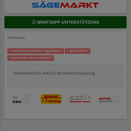
WHATSAPP-UNTERSTÜTZUNG
0 Bewertungen
⭐ Vergütungsstahl als Trägerband ⭐
⭐ geschränkt ⭐
⭐ geschärft und geschweißt ⭐
Verstärktes HSS m42 für die Metallzerspanung