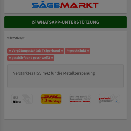
WHATSAPP-UNTERSTÜTZUNG
0 Bewertungen
⭐ Vergütungsstahl als Trägerband ⭐
⭐ geschränkt ⭐
⭐ geschärft und geschweißt ⭐
Verstärktes HSS m42 für die Metallzerspanung