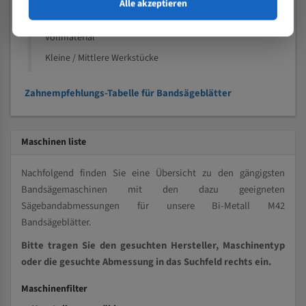
Speziell entwickelt für Profile / Rohre
Alle akzeptieren
Kleine und mittlere Profile / Kleine Durchmesser
Vollmaterial
Kleine / Mittlere Werkstücke
Zahnempfehlungs-Tabelle für Bandsägeblätter
Maschinen liste
Nachfolgend finden Sie eine Übersicht zu den gängigsten
Bandsägemaschinen mit den dazu geeigneten
Sägebandabmessungen für unsere Bi-Metall M42
Bandsägeblätter.
Bitte tragen Sie den gesuchten Hersteller, Maschinentyp
oder die gesuchte Abmessung in das Suchfeld rechts ein.
Maschinenfilter