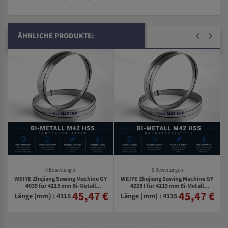
ÄHNLICHE PRODUKTE:
0 Bewertungen
0 Bewertungen
WEIYE Zhejiang Sawing Machine GY
WEIYE Zhejiang Sawing Machine GY
S
4035 für 4115 mm Bi-Metall
4228 I für 4115 mm Bi-Metall
45,47 €
45,47 €
€
Bandsägeblätter
Bandsägeblätter
Länge (mm) : 4115
Länge (mm) : 4115