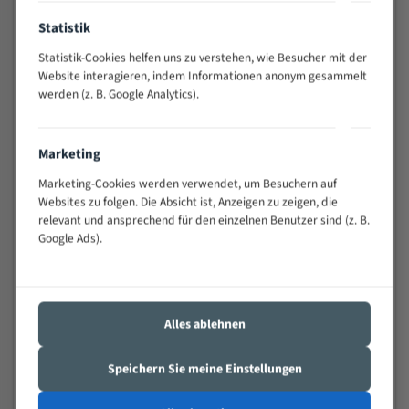
Anwendungen
Statistik
Widerstandsfähig gegen Zahnbruch auch bei
schwierigen Werkstücken (Materialmischung,
Statistik-Cookies helfen uns zu verstehen, wie Besucher mit der
wechselnde Verbindungslängen)
Website interagieren, indem Informationen anonym gesammelt
Sehr geringe Vibration
werden (z. B. Google Analytics).
Äußerst verschleißfest
Marketing
Technische Beschreibung:
Marketing-Cookies werden verwendet, um Besuchern auf
Positiver Spanwinkel
Websites zu folgen. Die Absicht ist, Anzeigen zu zeigen, die
relevant und ansprechend für den einzelnen Benutzer sind (z. B.
Bandkörper aus hochlegiertem Federstahl
Google Ads).
Legierte HSS-beschichtete Zahnspitzen
Spezielle Zahngeometrie und Zahnteilung
Materialien:
Alles ablehnen
Stahl
Speichern Sie meine Einstellungen
Nichteisenmetalle