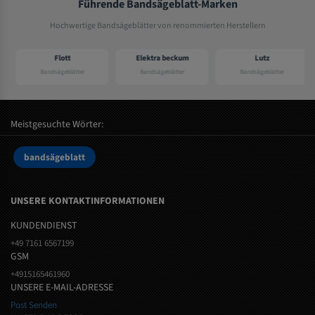
Führende Bandsägeblatt-Marken
Hochwertige Bandsägeblätter von renommierten Herstellern
Flott
Elektra beckum
Lutz
Bandsägeblätter
Bandsägeblätter
Bandsägeblätter
Meistgesuchte Wörter:
bandsägeblatt
UNSERE KONTAKTINFORMATIONEN
KUNDENDIENST
+49 7161 6567199
GSM
+4915165461960
UNSERE E-MAIL-ADRESSE
Post Senden