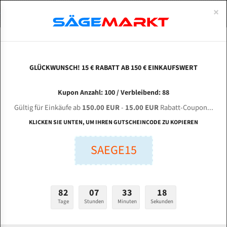
0
×
Spezialstahl Gehärtet
Uddeholm
Glatte
Eine Schneide, doppelte Fase
Spezialstahl
Standart
ÜBER UNS
DEUTSCH
Startseite
Bandsägeblätter Für Metall
Bi-Metal M42 (Standardgröße)
Wei
Uddeholm Gehärtet
Spezialstahl
Konvex
Zwei Schneiden, vierfache Fase
Uddeholm
gehärtete Zahnspitzen
ABOUTS
ENGLISH
GLÜCKWUNSCH! 15 € RABATT AB 150 € EINKAUFSWERT
Flexback
Gehärtete zahnspitzen
Konkav
Flexback Meterware
WEIYE Zhejiang Sawing Machine GZ 4230 für
FRANCE
Kupon Anzahl: 100 / Verbleibend: 88
Dachzahnung
Bi-Metall Meterware
4115 mm Bi-Metall Bandsägeblätter
Gültig für Einkäufe ab
150.00 EUR
-
15.00 EUR
Rabatt-Coupon...
Fleischerei Bandsägeblätter
KLICKEN SIE UNTEN, UM IHREN GUTSCHEINCODE ZU KOPIEREN
Länge (mm):
Bandmesser Glatt Meterware
SAEGE15
mm
Bandmesser Dachzahnung Meterware
Breite (mm):
Konkav Meterware
mm
82
07
33
17
Konvex Meterware
Tage
Stunden
Minuten
Sekunden
Stärken + Zahnteilung:
mm