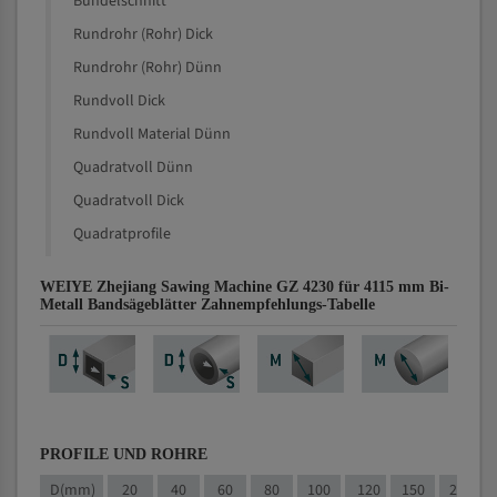
Bündelschnitt
Rundrohr (Rohr) Dick
Rundrohr (Rohr) Dünn
Rundvoll Dick
Rundvoll Material Dünn
Quadratvoll Dünn
Quadratvoll Dick
Quadratprofile
WEIYE Zhejiang Sawing Machine GZ 4230 für 4115 mm Bi-
Metall Bandsägeblätter Zahnempfehlungs-Tabelle
PROFILE UND ROHRE
D(mm)
20
40
60
80
100
120
150
200