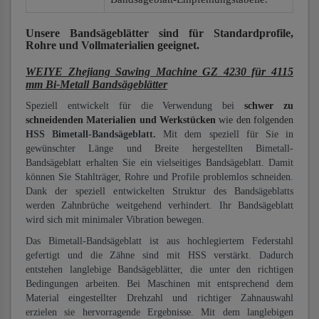
Unsere Bandsägeblätter
sind für Standardprofile,
Rohre und Vollmaterialien
geeignet.
WEIYE Zhejiang Sawing Machine GZ 4230 für 4115
mm Bi-Metall Bandsägeblätter
Speziell entwickelt für die Verwendung bei
schwer zu
schneidenden Materialien und Werkstücken
wie den folgenden
HSS Bimetall-Bandsägeblatt.
Mit dem speziell für Sie in
gewünschter Länge und Breite hergestellten Bimetall-
Bandsägeblatt erhalten Sie ein vielseitiges Bandsägeblatt. Damit
können Sie Stahlträger, Rohre und Profile problemlos schneiden.
Dank der speziell entwickelten Struktur des Bandsägeblatts
werden Zahnbrüche weitgehend verhindert. Ihr Bandsägeblatt
wird sich mit minimaler Vibration bewegen.
Das Bimetall-Bandsägeblatt ist aus hochlegiertem Federstahl
gefertigt und die Zähne sind mit HSS verstärkt. Dadurch
entstehen langlebige Bandsägeblätter, die unter den richtigen
Bedingungen arbeiten. Bei Maschinen mit entsprechend dem
Material eingestellter Drehzahl und richtiger Zahnauswahl
erzielen sie hervorragende Ergebnisse. Mit dem langlebigen