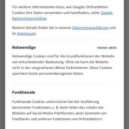
Zähne pro
M (mm)
Für weitere Informationen dazu, wie Googles Drittanbieter-
Zoll (ZpZ)
)
Cookies Ihre Daten verwenden und handhaben, siehe:
Google-
>
Datenschutzrichtlinie
10/14
25
Weitere Details finden Sie in unserer
Datenschutzerklärung
und
15 - 40
8/12
im
Impressum
.
25 - 50
6/10
35 - 70
5/8
Notwendige
Immer aktiv
50 - 120
4/6
Notwendige Cookies sind für die Grundfunktionen der Website
80 - 180
3/4
von entscheidender Bedeutung. Ohne sie kann die Website
130 -
nicht in der vorgesehenen Weise funktionieren. Diese Cookies
2/3
350
speichern keine personenbezogenen Daten.
150 -
1,5/2
450
200 -
Funktionale
1,1/1,6
600
Funktionale Cookies unterstützen bei der Ausführung
> 500
0,75/1,25
bestimmter Funktionen, z. B. beim Teilen des Inhalts der
Vorteile:
Website auf Social-Media-Plattformen, beim Sammeln von
Feedbacks und anderen Funktionen von Drittanbietern.
Vielseitiges Bandsägeblatt für verschiedenste