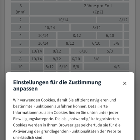
S
Zähne pro Zoll
(mm)
(ZpZ)
2
10/14
8/12
3
10/14
8/12
6/1
4
10/14
8/12
6/10
5/8
5
10/14
8/12
6/10
5/8
6
10/14
8/12
6/10
5/8
8
10/14
8/12
6/10
5/8
4/
10
8/12
6/10
5/8
4/6
12
8/12
6/10
4/6
×
Einstellungen für die Zustimmung
15
8/12
6/10
4/5
anpassen
20
4/6
4/5
30
4/5
4/5
Wir verwenden Cookies, damit Sie effizient navigieren und
50
4/5
3/4
bestimmte Funktionen ausführen können. Detaillierte
Informationen zu allen Cookies finden Sie unten unter jeder
80
3/4
Einwilligungskategorie. Die als „notwendig" kategorisierten
> 100
1,
Cookies werden in Ihrem Browser gespeichert, da sie für die
Aktivierung der grundlegenden Funktionalitäten der Website
VOLLMATERIAL
unerlässlich sind.