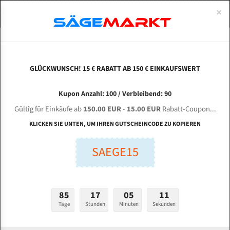
0
×
Spezialstahl Gehärtet
Uddeholm
Glatte
Eine Schneide, doppelte Fase
Spezialstahl
Standart
ÜBER UNS
DEUTSCH
Startseite
Bandsägeblätter Für Metall
Bi-Metal M42 (Standardgröße)
Mt 
Uddeholm Gehärtet
Spezialstahl
Konvex
Zwei Schneiden, vierfache Fase
Uddeholm
gehärtete Zahnspitzen
ABOUTS
ENGLISH
GLÜCKWUNSCH! 15 € RABATT AB 150 € EINKAUFSWERT
Flexback
Gehärtete zahnspitzen
Konkav
Flexback Meterware
MT H - 300 HA für 4115 mm Bi-Metall
FRANCE
Kupon Anzahl: 100 / Verbleibend: 90
Dachzahnung
Bi-Metall Meterware
Bandsägeblätter
Gültig für Einkäufe ab
150.00 EUR
-
15.00 EUR
Rabatt-Coupon...
Fleischerei Bandsägeblätter
KLICKEN SIE UNTEN, UM IHREN GUTSCHEINCODE ZU KOPIEREN
Länge (mm):
Bandmesser Glatt Meterware
SAEGE15
mm
Bandmesser Dachzahnung Meterware
Breite (mm):
Konkav Meterware
mm
85
17
05
10
Konvex Meterware
Tage
Stunden
Minuten
Sekunden
Stärken + Zahnteilung:
mm