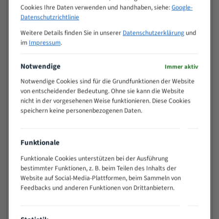
Cookies Ihre Daten verwenden und handhaben, siehe:
Google-
>
10/14
Datenschutzrichtlinie
25
15 - 40
8/12
Weitere Details finden Sie in unserer
Datenschutzerklärung
und
im
Impressum
.
25 - 50
6/10
35 - 70
5/8
Notwendige
Immer aktiv
50 - 120
4/6
80 - 180
3/4
Notwendige Cookies sind für die Grundfunktionen der Website
von entscheidender Bedeutung. Ohne sie kann die Website
130 -
2/3
nicht in der vorgesehenen Weise funktionieren. Diese Cookies
350
speichern keine personenbezogenen Daten.
150 -
1,5/2
450
200 -
Funktionale
1,1/1,6
600
Funktionale Cookies unterstützen bei der Ausführung
> 500
0,75/1,25
bestimmter Funktionen, z. B. beim Teilen des Inhalts der
Vorteile:
Website auf Social-Media-Plattformen, beim Sammeln von
Feedbacks und anderen Funktionen von Drittanbietern.
Vielseitiges Bandsägeblatt für verschiedenste
Anwendungen
Widerstandsfähig gegen Zahnbruch auch bei