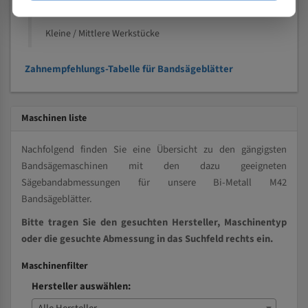
Vollmaterial
Kleine / Mittlere Werkstücke
Zahnempfehlungs-Tabelle für Bandsägeblätter
Maschinen liste
Nachfolgend finden Sie eine Übersicht zu den gängigsten
Bandsägemaschinen mit den dazu geeigneten
Sägebandabmessungen für unsere Bi-Metall M42
Bandsägeblätter.
Bitte tragen Sie den gesuchten Hersteller, Maschinentyp
oder die gesuchte Abmessung in das Suchfeld rechts ein.
Maschinenfilter
Hersteller auswählen: