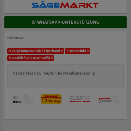
WHATSAPP-UNTERSTÜTZUNG
0 Bewertungen
⭐ Vergütungsstahl als Trägerband ⭐
⭐ geschränkt ⭐
⭐ geschärft und geschweißt ⭐
Verstärktes HSS m42 für die Metallzerspanung