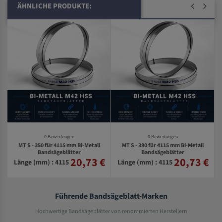
ÄHNLICHE PRODUKTE:
0 Bewertungen
0 Bewertungen
MT S - 350 für 4115 mm Bi-Metall
MT S - 380 für 4115 mm Bi-Metall
l
Bandsägeblätter
Bandsägeblätter
20,73 €
20,73 €
€
Länge (mm) : 4115
Länge (mm) : 4115
Führende Bandsägeblatt-Marken
Hochwertige Bandsägeblätter von renommierten Herstellern