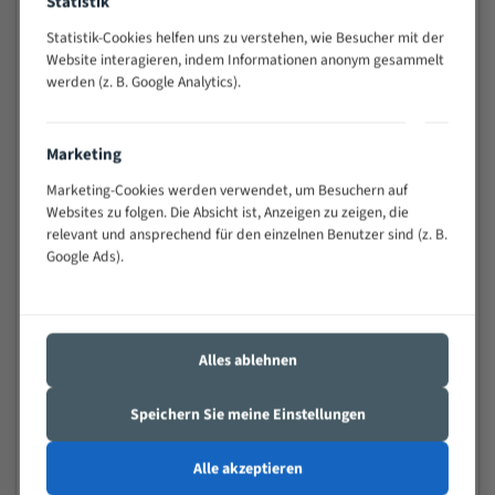
Statistik
schwierigen Werkstücken (Materialmischung,
Statistik-Cookies helfen uns zu verstehen, wie Besucher mit der
wechselnde Verbindungslängen)
Website interagieren, indem Informationen anonym gesammelt
Sehr geringe Vibration
werden (z. B. Google Analytics).
Äußerst verschleißfest
Marketing
Technische Beschreibung:
Marketing-Cookies werden verwendet, um Besuchern auf
Positiver Spanwinkel
Websites zu folgen. Die Absicht ist, Anzeigen zu zeigen, die
Bandkörper aus hochlegiertem Federstahl
relevant und ansprechend für den einzelnen Benutzer sind (z. B.
Google Ads).
Legierte HSS-beschichtete Zahnspitzen
Spezielle Zahngeometrie und Zahnteilung
Materialien:
Alles ablehnen
Stahl
Speichern Sie meine Einstellungen
Nichteisenmetalle
Speziell entwickelt für Profile / Rohre
Alle akzeptieren
Kleine und mittlere Profile / Kleine Durchmesser