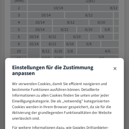
(mm)
(ZpZ)
2
10/14
8/12
3
10/14
8/12
6/1
4
10/14
8/12
6/10
5/8
5
10/14
8/12
6/10
5/8
6
10/14
8/12
6/10
5/8
8
10/14
8/12
6/10
5/8
4/
10
8/12
6/10
5/8
4/6
12
8/12
6/10
4/6
15
8/12
6/10
4/5
×
Einstellungen für die Zustimmung
anpassen
20
4/6
4/5
30
4/5
4/5
Wir verwenden Cookies, damit Sie effizient navigieren und
50
4/5
3/4
bestimmte Funktionen ausführen können. Detaillierte
80
3/4
Informationen zu allen Cookies finden Sie unten unter jeder
Einwilligungskategorie. Die als „notwendig" kategorisierten
> 100
1,
Cookies werden in Ihrem Browser gespeichert, da sie für die
Aktivierung der grundlegenden Funktionalitäten der Website
VOLLMATERIAL
unerlässlich sind.
Zähne pro
M (mm)
Für weitere Informationen dazu, wie Googles Drittanbieter-
Zoll (ZpZ)
)