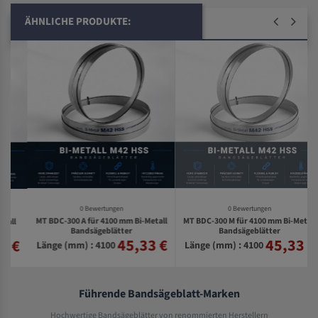
ÄHNLICHE PRODUKTE:
0 Bewertungen
0 Bewertungen
MT BDC-300 A für 4100 mm Bi-Metall
MT BDC-300 M für 4100 mm Bi-Metall
Bandsägeblätter
Bandsägeblätter
45,33 €
45,33 €
€
Länge (mm) : 4100
Länge (mm) : 4100
Führende Bandsägeblatt-Marken
Hochwertige Bandsägeblätter von renommierten Herstellern