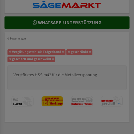
WHATSAPP-UNTERSTÜTZUNG
0 Bewertungen
⭐ Vergütungsstahl als Trägerband ⭐
⭐ geschränkt ⭐
⭐ geschärft und geschweißt ⭐
Verstärktes HSS m42 für die Metallzerspanung