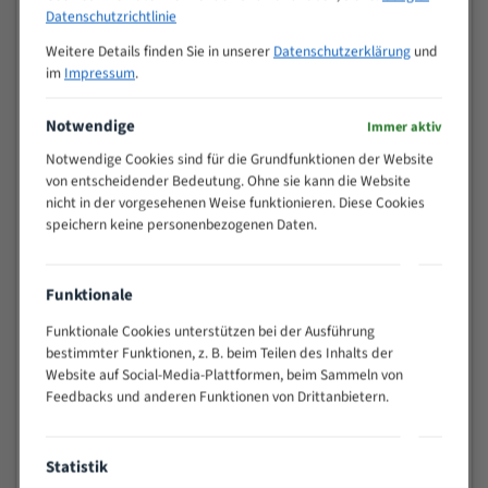
M (mm)
Zoll (ZpZ)
)
Datenschutzrichtlinie
>
Weitere Details finden Sie in unserer
Datenschutzerklärung
und
10/14
25
im
Impressum
.
15 - 40
8/12
25 - 50
6/10
Notwendige
Immer aktiv
35 - 70
5/8
Notwendige Cookies sind für die Grundfunktionen der Website
50 - 120
4/6
von entscheidender Bedeutung. Ohne sie kann die Website
80 - 180
3/4
nicht in der vorgesehenen Weise funktionieren. Diese Cookies
speichern keine personenbezogenen Daten.
130 -
2/3
350
150 -
1,5/2
Funktionale
450
200 -
Funktionale Cookies unterstützen bei der Ausführung
1,1/1,6
600
bestimmter Funktionen, z. B. beim Teilen des Inhalts der
Website auf Social-Media-Plattformen, beim Sammeln von
> 500
0,75/1,25
Feedbacks und anderen Funktionen von Drittanbietern.
Vorteile:
Vielseitiges Bandsägeblatt für verschiedenste
Statistik
Anwendungen