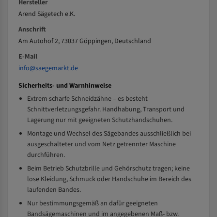
Hersteller
Arend Sägetech e.K.
Anschrift
Am Autohof 2, 73037 Göppingen, Deutschland
E-Mail
info@saegemarkt.de
Sicherheits- und Warnhinweise
Extrem scharfe Schneidzähne – es besteht
Schnittverletzungsgefahr. Handhabung, Transport und
Lagerung nur mit geeigneten Schutzhandschuhen.
Montage und Wechsel des Sägebandes ausschließlich bei
ausgeschalteter und vom Netz getrennter Maschine
durchführen.
Beim Betrieb Schutzbrille und Gehörschutz tragen; keine
lose Kleidung, Schmuck oder Handschuhe im Bereich des
laufenden Bandes.
Nur bestimmungsgemäß an dafür geeigneten
Bandsägemaschinen und im angegebenen Maß- bzw.