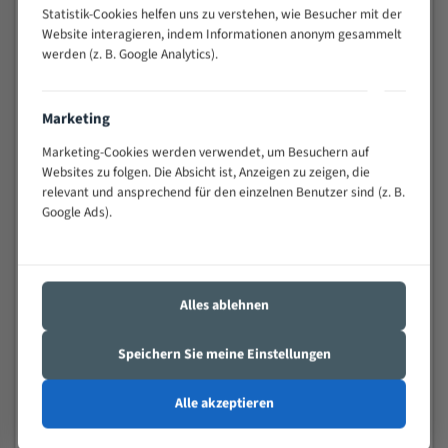
Statistik-Cookies helfen uns zu verstehen, wie Besucher mit der
Widerstandsfähig gegen Zahnbruch auch bei
Website interagieren, indem Informationen anonym gesammelt
schwierigen Werkstücken (Materialmischung,
werden (z. B. Google Analytics).
wechselnde Verbindungslängen)
Sehr geringe Vibration
Äußerst verschleißfest
Marketing
Marketing-Cookies werden verwendet, um Besuchern auf
Technische Beschreibung:
Websites zu folgen. Die Absicht ist, Anzeigen zu zeigen, die
relevant und ansprechend für den einzelnen Benutzer sind (z. B.
Positiver Spanwinkel
Google Ads).
Bandkörper aus hochlegiertem Federstahl
Legierte HSS-beschichtete Zahnspitzen
Spezielle Zahngeometrie und Zahnteilung
Alles ablehnen
Materialien:
Speichern Sie meine Einstellungen
Stahl
Alle akzeptieren
Nichteisenmetalle
Speziell entwickelt für Profile / Rohre