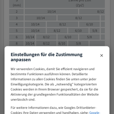
S
Zähne pro Zoll
(mm)
(ZpZ)
2
10/14
8/12
3
10/14
8/12
6/1
4
10/14
8/12
6/10
5/8
5
10/14
8/12
6/10
5/8
6
10/14
8/12
6/10
5/8
8
10/14
8/12
6/10
5/8
4/
10
8/12
6/10
5/8
4/6
×
Einstellungen für die Zustimmung
12
8/12
6/10
4/6
anpassen
15
8/12
6/10
4/5
Wir verwenden Cookies, damit Sie effizient navigieren und
20
4/6
4/5
bestimmte Funktionen ausführen können. Detaillierte
30
4/5
4/5
Informationen zu allen Cookies finden Sie unten unter jeder
50
4/5
3/4
Einwilligungskategorie. Die als „notwendig" kategorisierten
80
3/4
Cookies werden in Ihrem Browser gespeichert, da sie für die
Aktivierung der grundlegenden Funktionalitäten der Website
> 100
1,
unerlässlich sind.
VOLLMATERIAL
Für weitere Informationen dazu, wie Googles Drittanbieter-
Zähne pro
Cookies Ihre Daten verwenden und handhaben, siehe:
Google-