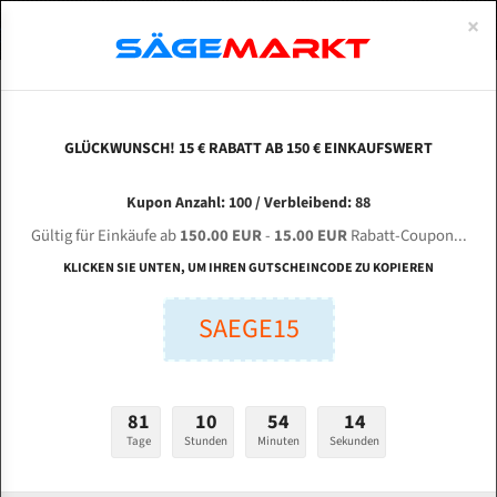
0
×
Spezialstahl Gehärtet
Uddeholm
Glatte
Eine Schneide, doppelte Fase
Spezialstahl
Standart
ÜBER UNS
DEUTSCH
Startseite
Bandsägeblätter Für Metall
Bi-Metal M42 (Standardgröße)
Mt 
Uddeholm Gehärtet
Spezialstahl
Konvex
Zwei Schneiden, vierfache Fase
Uddeholm
gehärtete Zahnspitzen
ABOUTS
ENGLISH
GLÜCKWUNSCH! 15 € RABATT AB 150 € EINKAUFSWERT
Flexback
Gehärtete zahnspitzen
Konkav
Flexback Meterware
MT BDC-300 NC für 4100 mm Bi-Metall
FRANCE
Kupon Anzahl: 100 / Verbleibend: 88
Dachzahnung
Bi-Metall Meterware
Bandsägeblätter
Gültig für Einkäufe ab
150.00 EUR
-
15.00 EUR
Rabatt-Coupon...
Fleischerei Bandsägeblätter
KLICKEN SIE UNTEN, UM IHREN GUTSCHEINCODE ZU KOPIEREN
Länge (mm):
Bandmesser Glatt Meterware
SAEGE15
mm
Bandmesser Dachzahnung Meterware
Breite (mm):
Konkav Meterware
mm
81
10
54
14
Konvex Meterware
Tage
Stunden
Minuten
Sekunden
Stärken + Zahnteilung:
mm