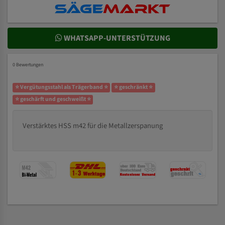
WHATSAPP-UNTERSTÜTZUNG
0 Bewertungen
⭐ Vergütungsstahl als Trägerband ⭐
⭐ geschränkt ⭐
⭐ geschärft und geschweißt ⭐
Verstärktes HSS m42 für die Metallzerspanung