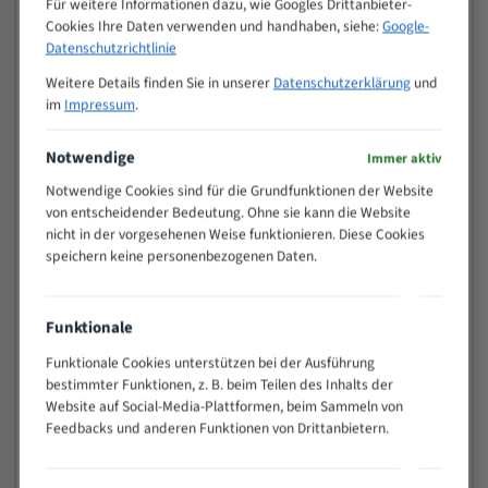
Für weitere Informationen dazu, wie Googles Drittanbieter-
M (mm)
Zoll (ZpZ)
)
Cookies Ihre Daten verwenden und handhaben, siehe:
Google-
>
Datenschutzrichtlinie
10/14
25
Weitere Details finden Sie in unserer
Datenschutzerklärung
und
15 - 40
8/12
im
Impressum
.
25 - 50
6/10
35 - 70
5/8
Notwendige
Immer aktiv
50 - 120
4/6
Notwendige Cookies sind für die Grundfunktionen der Website
80 - 180
3/4
von entscheidender Bedeutung. Ohne sie kann die Website
130 -
nicht in der vorgesehenen Weise funktionieren. Diese Cookies
2/3
350
speichern keine personenbezogenen Daten.
150 -
1,5/2
450
200 -
Funktionale
1,1/1,6
600
Funktionale Cookies unterstützen bei der Ausführung
> 500
0,75/1,25
bestimmter Funktionen, z. B. beim Teilen des Inhalts der
Website auf Social-Media-Plattformen, beim Sammeln von
Vorteile:
Feedbacks und anderen Funktionen von Drittanbietern.
Vielseitiges Bandsägeblatt für verschiedenste
Anwendungen