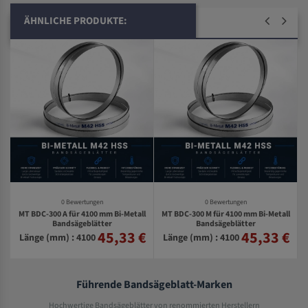
ÄHNLICHE PRODUKTE:
0 Bewertungen
0 Bewertungen
MT BDC-300 A für 4100 mm Bi-Metall
MT BDC-300 M für 4100 mm Bi-Metall
Bandsägeblätter
Bandsägeblätter
45,33 €
45,33 €
€
Länge (mm) : 4100
Länge (mm) : 4100
Führende Bandsägeblatt-Marken
Hochwertige Bandsägeblätter von renommierten Herstellern