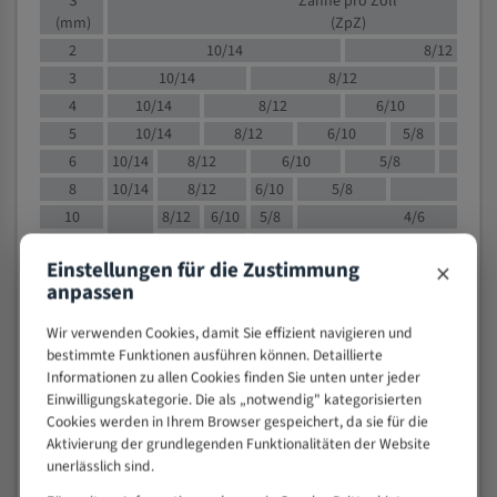
S
Zähne pro Zoll
(mm)
(ZpZ)
2
10/14
8/12
3
10/14
8/12
6/1
4
10/14
8/12
6/10
5/8
5
10/14
8/12
6/10
5/8
6
10/14
8/12
6/10
5/8
8
10/14
8/12
6/10
5/8
4/
10
8/12
6/10
5/8
4/6
12
8/12
6/10
4/6
×
Einstellungen für die Zustimmung
15
8/12
6/10
4/5
anpassen
20
4/6
4/5
30
4/5
4/5
Wir verwenden Cookies, damit Sie effizient navigieren und
bestimmte Funktionen ausführen können. Detaillierte
50
4/5
3/4
Informationen zu allen Cookies finden Sie unten unter jeder
80
3/4
Einwilligungskategorie. Die als „notwendig" kategorisierten
> 100
1,
Cookies werden in Ihrem Browser gespeichert, da sie für die
Aktivierung der grundlegenden Funktionalitäten der Website
VOLLMATERIAL
unerlässlich sind.
Zähne pro