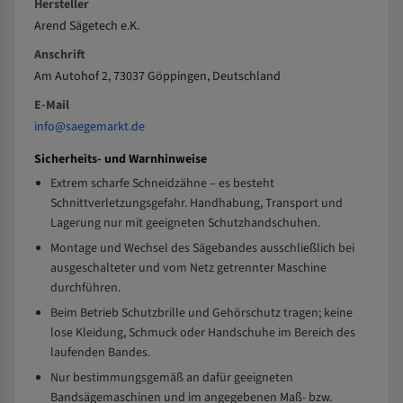
Hersteller
Arend Sägetech e.K.
Anschrift
Am Autohof 2, 73037 Göppingen, Deutschland
E-Mail
info@saegemarkt.de
Sicherheits- und Warnhinweise
Extrem scharfe Schneidzähne – es besteht
Schnittverletzungsgefahr. Handhabung, Transport und
Lagerung nur mit geeigneten Schutzhandschuhen.
Montage und Wechsel des Sägebandes ausschließlich bei
ausgeschalteter und vom Netz getrennter Maschine
durchführen.
Beim Betrieb Schutzbrille und Gehörschutz tragen; keine
lose Kleidung, Schmuck oder Handschuhe im Bereich des
laufenden Bandes.
Nur bestimmungsgemäß an dafür geeigneten
Bandsägemaschinen und im angegebenen Maß- bzw.