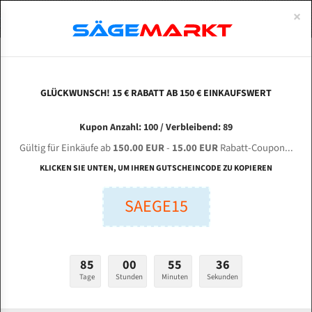
0
×
Spezialstahl Gehärtet
Uddeholm
Glatte
Eine Schneide, doppelte Fase
Spezialstahl
Standart
ÜBER UNS
DEUTSCH
Startseite
Bandsägeblätter Für Metall
Bi-Metal M42 (Standardgröße)
Mt 
Uddeholm Gehärtet
Spezialstahl
Konvex
Zwei Schneiden, vierfache Fase
Uddeholm
gehärtete Zahnspitzen
ABOUTS
ENGLISH
GLÜCKWUNSCH! 15 € RABATT AB 150 € EINKAUFSWERT
Flexback
Gehärtete zahnspitzen
Konkav
Flexback Meterware
MT SBM - 400 H für 4100 mm Bi-Metall
FRANCE
Kupon Anzahl: 100 / Verbleibend: 89
Dachzahnung
Bi-Metall Meterware
Bandsägeblätter
Gültig für Einkäufe ab
150.00 EUR
-
15.00 EUR
Rabatt-Coupon...
Fleischerei Bandsägeblätter
KLICKEN SIE UNTEN, UM IHREN GUTSCHEINCODE ZU KOPIEREN
Länge (mm):
Bandmesser Glatt Meterware
SAEGE15
mm
Bandmesser Dachzahnung Meterware
Breite (mm):
Konkav Meterware
mm
85
00
55
35
Konvex Meterware
Tage
Stunden
Minuten
Sekunden
Stärken + Zahnteilung:
mm