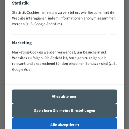
Statistik
Widerstandsfähig gegen Zahnbruch auch bei
schwierigen Werkstücken (Materialmischung,
Statistik-Cookies helfen uns zu verstehen, wie Besucher mit der
wechselnde Verbindungslängen)
Website interagieren, indem Informationen anonym gesammelt
werden (z. B. Google Analytics).
Sehr geringe Vibration
Äußerst verschleißfest
Marketing
Technische Beschreibung:
Marketing-Cookies werden verwendet, um Besuchern auf
Positiver Spanwinkel
Websites zu folgen. Die Absicht ist, Anzeigen zu zeigen, die
relevant und ansprechend für den einzelnen Benutzer sind (z. B.
Bandkörper aus hochlegiertem Federstahl
Google Ads).
Legierte HSS-beschichtete Zahnspitzen
Spezielle Zahngeometrie und Zahnteilung
Alles ablehnen
Materialien:
Stahl
Speichern Sie meine Einstellungen
Nichteisenmetalle
Alle akzeptieren
Speziell entwickelt für Profile / Rohre