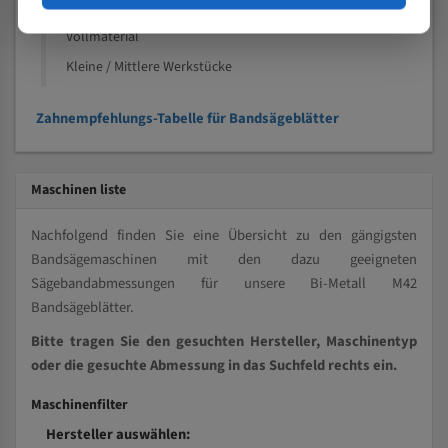
Kleine und mittlere Profile / Kleine Durchmesser
Vollmaterial
Kleine / Mittlere Werkstücke
Zahnempfehlungs-Tabelle für Bandsägeblätter
Maschinen liste
Nachfolgend finden Sie eine Übersicht zu den gängigsten
Bandsägemaschinen mit den dazu geeigneten
Sägebandabmessungen für unsere Bi-Metall M42
Bandsägeblätter.
Bitte tragen Sie den gesuchten Hersteller, Maschinentyp
oder die gesuchte Abmessung in das Suchfeld rechts ein.
Maschinenfilter
Hersteller auswählen: