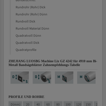
Bündelschnitt
Rundrohr (Rohr) Dick
Rundrohr (Rohr) Dünn
Rundvoll Dick
Rundvoll Material Dünn
Quadratvoll Dünn
Quadratvoll Dick
Quadratprofile
ZHEJIANG LUOSBG Machine Lix GZ 4242 für 4910 mm Bi-
Metall Bandsägeblätter Zahnempfehlungs-Tabelle
PROFILE UND ROHRE
D(mm)
20
40
60
80
100
120
150
200