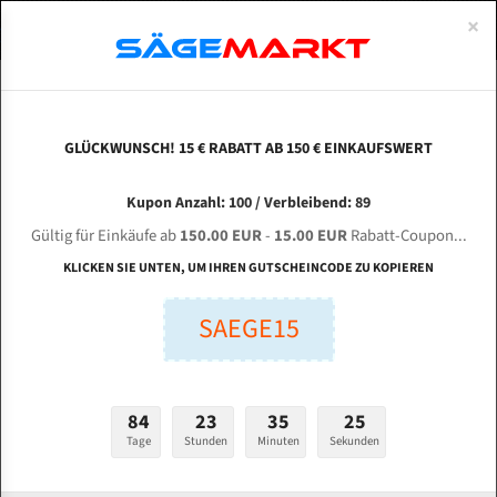
0
×
Spezialstahl Gehärtet
Uddeholm
Glatte
Eine Schneide, doppelte Fase
Spezialstahl
Standart
ÜBER UNS
DEUTSCH
Startseite
Bandsägeblätter Für Metall
Bi-Metal M42 (Standardgröße)
Zhe
Uddeholm Gehärtet
Spezialstahl
Konvex
Zwei Schneiden, vierfache Fase
Uddeholm
gehärtete Zahnspitzen
ABOUTS
ENGLISH
GLÜCKWUNSCH! 15 € RABATT AB 150 € EINKAUFSWERT
Flexback
Gehärtete zahnspitzen
Konkav
Flexback Meterware
ZHEJIANG LUOSBG Machine Lix GZ 4242 für
FRANCE
Kupon Anzahl: 100 / Verbleibend: 89
Dachzahnung
Bi-Metall Meterware
4910 mm Bi-Metall Bandsägeblätter
Gültig für Einkäufe ab
150.00 EUR
-
15.00 EUR
Rabatt-Coupon...
Fleischerei Bandsägeblätter
KLICKEN SIE UNTEN, UM IHREN GUTSCHEINCODE ZU KOPIEREN
Länge (mm):
Bandmesser Glatt Meterware
SAEGE15
mm
Bandmesser Dachzahnung Meterware
Breite (mm):
Konkav Meterware
mm
84
23
35
24
Konvex Meterware
Tage
Stunden
Minuten
Sekunden
Stärken + Zahnteilung:
mm