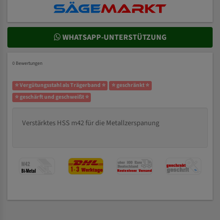
WHATSAPP-UNTERSTÜTZUNG
0 Bewertungen
⭐ Vergütungsstahl als Trägerband ⭐
⭐ geschränkt ⭐
⭐ geschärft und geschweißt ⭐
Verstärktes HSS m42 für die Metallzerspanung