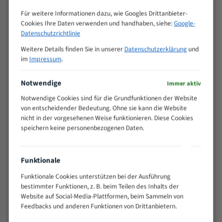
Zähne pro
M (mm)
Für weitere Informationen dazu, wie Googles Drittanbieter-
Zoll (ZpZ)
)
Cookies Ihre Daten verwenden und handhaben, siehe:
Google-
>
10/14
Datenschutzrichtlinie
25
Weitere Details finden Sie in unserer
Datenschutzerklärung
und
15 - 40
8/12
im
Impressum
.
25 - 50
6/10
35 - 70
5/8
Notwendige
Immer aktiv
50 - 120
4/6
Notwendige Cookies sind für die Grundfunktionen der Website
80 - 180
3/4
von entscheidender Bedeutung. Ohne sie kann die Website
130 -
2/3
nicht in der vorgesehenen Weise funktionieren. Diese Cookies
350
speichern keine personenbezogenen Daten.
150 -
1,5/2
450
200 -
Funktionale
1,1/1,6
600
Funktionale Cookies unterstützen bei der Ausführung
> 500
0,75/1,25
bestimmter Funktionen, z. B. beim Teilen des Inhalts der
Vorteile:
Website auf Social-Media-Plattformen, beim Sammeln von
Feedbacks und anderen Funktionen von Drittanbietern.
Vielseitiges Bandsägeblatt für verschiedenste