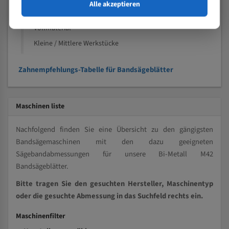
Speziell entwickelt für Profile / Rohre
Alle akzeptieren
Kleine und mittlere Profile / Kleine Durchmesser
Vollmaterial
Kleine / Mittlere Werkstücke
Zahnempfehlungs-Tabelle für Bandsägeblätter
Maschinen liste
Nachfolgend finden Sie eine Übersicht zu den gängigsten
Bandsägemaschinen mit den dazu geeigneten
Sägebandabmessungen für unsere Bi-Metall M42
Bandsägeblätter.
Bitte tragen Sie den gesuchten Hersteller, Maschinentyp
oder die gesuchte Abmessung in das Suchfeld rechts ein.
Maschinenfilter