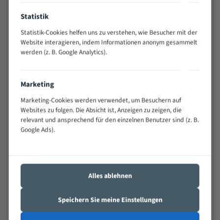
Anwendungen
Statistik
Widerstandsfähig gegen Zahnbruch auch bei
schwierigen Werkstücken (Materialmischung,
Statistik-Cookies helfen uns zu verstehen, wie Besucher mit der
wechselnde Verbindungslängen)
Website interagieren, indem Informationen anonym gesammelt
Sehr geringe Vibration
werden (z. B. Google Analytics).
Äußerst verschleißfest
Marketing
Technische Beschreibung:
Marketing-Cookies werden verwendet, um Besuchern auf
Positiver Spanwinkel
Websites zu folgen. Die Absicht ist, Anzeigen zu zeigen, die
relevant und ansprechend für den einzelnen Benutzer sind (z. B.
Bandkörper aus hochlegiertem Federstahl
Google Ads).
Legierte HSS-beschichtete Zahnspitzen
Spezielle Zahngeometrie und Zahnteilung
Materialien:
Alles ablehnen
Stahl
Speichern Sie meine Einstellungen
Nichteisenmetalle