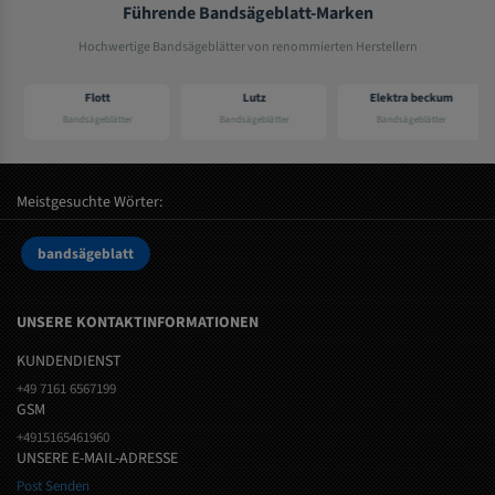
Führende Bandsägeblatt-Marken
Hochwertige Bandsägeblätter von renommierten Herstellern
Flott
Lutz
Elektra beckum
Bandsägeblätter
Bandsägeblätter
Bandsägeblätter
Meistgesuchte Wörter:
bandsägeblatt
UNSERE KONTAKTINFORMATIONEN
KUNDENDIENST
+49 7161 6567199
GSM
+4915165461960
UNSERE E-MAIL-ADRESSE
Post Senden