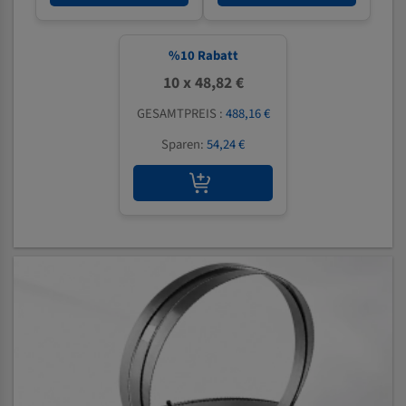
%
10
Rabatt
10 x 48,82 €
GESAMTPREIS :
488,16 €
Sparen:
54,24 €