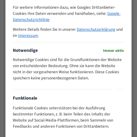
Zähne pro
M (mm)
Für weitere Informationen dazu, wie Googles Drittanbieter-
Zoll (ZpZ)
)
Cookies Ihre Daten verwenden und handhaben, siehe:
Google-
>
Datenschutzrichtlinie
10/14
25
Weitere Details finden Sie in unserer
Datenschutzerklärung
und
15 - 40
8/12
im
Impressum
.
25 - 50
6/10
35 - 70
5/8
Notwendige
Immer aktiv
50 - 120
4/6
Notwendige Cookies sind für die Grundfunktionen der Website
80 - 180
3/4
von entscheidender Bedeutung. Ohne sie kann die Website
130 -
nicht in der vorgesehenen Weise funktionieren. Diese Cookies
2/3
350
speichern keine personenbezogenen Daten.
150 -
1,5/2
450
200 -
Funktionale
1,1/1,6
600
Funktionale Cookies unterstützen bei der Ausführung
> 500
0,75/1,25
bestimmter Funktionen, z. B. beim Teilen des Inhalts der
Vorteile:
Website auf Social-Media-Plattformen, beim Sammeln von
Feedbacks und anderen Funktionen von Drittanbietern.
Vielseitiges Bandsägeblatt für verschiedenste