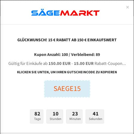
0
×
Spezialstahl Gehärtet
Uddeholm
Glatte
Eine Schneide, doppelte Fase
Spezialstahl
Standart
ÜBER UNS
DEUTSCH
Startseite
Bandsägeblätter Für Metall
Bi-Metal M42 (Standardgröße)
Zhe
Uddeholm Gehärtet
Spezialstahl
Konvex
Zwei Schneiden, vierfache Fase
Uddeholm
gehärtete Zahnspitzen
ABOUTS
ENGLISH
GLÜCKWUNSCH! 15 € RABATT AB 150 € EINKAUFSWERT
Flexback
Gehärtete zahnspitzen
Konkav
Flexback Meterware
ZHEJIANG LUOSBG Machine Lix G 4038 für 4115
FRANCE
Kupon Anzahl: 100 / Verbleibend: 89
Dachzahnung
Bi-Metall Meterware
mm Bi-Metall Bandsägeblätter
Gültig für Einkäufe ab
150.00 EUR
-
15.00 EUR
Rabatt-Coupon...
Fleischerei Bandsägeblätter
KLICKEN SIE UNTEN, UM IHREN GUTSCHEINCODE ZU KOPIEREN
Länge (mm):
Bandmesser Glatt Meterware
SAEGE15
mm
Bandmesser Dachzahnung Meterware
Breite (mm):
Konkav Meterware
mm
82
10
23
40
Konvex Meterware
Tage
Stunden
Minuten
Sekunden
Stärken + Zahnteilung:
mm