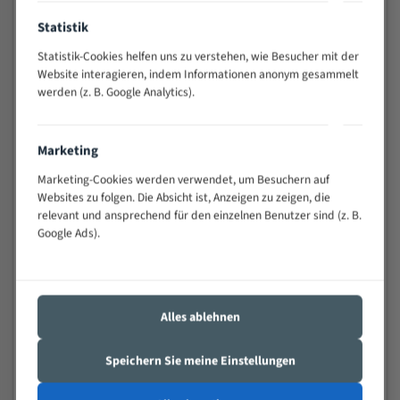
Anwendungen
Statistik
Widerstandsfähig gegen Zahnbruch auch bei
schwierigen Werkstücken (Materialmischung,
Statistik-Cookies helfen uns zu verstehen, wie Besucher mit der
wechselnde Verbindungslängen)
Website interagieren, indem Informationen anonym gesammelt
Sehr geringe Vibration
werden (z. B. Google Analytics).
Äußerst verschleißfest
Marketing
Technische Beschreibung:
Marketing-Cookies werden verwendet, um Besuchern auf
Positiver Spanwinkel
Websites zu folgen. Die Absicht ist, Anzeigen zu zeigen, die
relevant und ansprechend für den einzelnen Benutzer sind (z. B.
Bandkörper aus hochlegiertem Federstahl
Google Ads).
Legierte HSS-beschichtete Zahnspitzen
Spezielle Zahngeometrie und Zahnteilung
Materialien:
Alles ablehnen
Stahl
Speichern Sie meine Einstellungen
Nichteisenmetalle