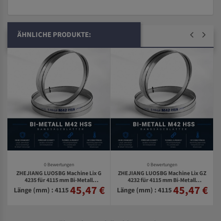
ÄHNLICHE PRODUKTE:
0 Bewertungen
0 Bewertungen
ZHEJIANG LUOSBG Machine Lix G
ZHEJIANG LUOSBG Machine Lix GZ
4235 für 4115 mm Bi-Metall
4232 für 4115 mm Bi-Metall
45,47 €
45,47 €
€
Bandsägeblätter
Bandsägeblätter
Länge (mm) : 4115
Länge (mm) : 4115