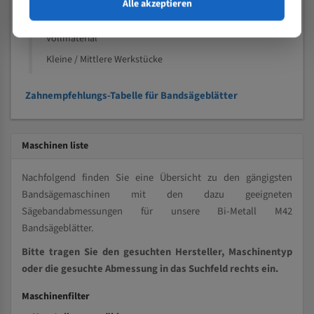
Speziell entwickelt für Profile / Rohre
Alle akzeptieren
Kleine und mittlere Profile / Kleine Durchmesser
Vollmaterial
Kleine / Mittlere Werkstücke
Zahnempfehlungs-Tabelle für Bandsägeblätter
Maschinen liste
Nachfolgend finden Sie eine Übersicht zu den gängigsten
Bandsägemaschinen mit den dazu geeigneten
Sägebandabmessungen für unsere Bi-Metall M42
Bandsägeblätter.
Bitte tragen Sie den gesuchten Hersteller, Maschinentyp
oder die gesuchte Abmessung in das Suchfeld rechts ein.
Maschinenfilter