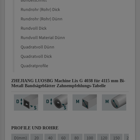
Bündelschnitt
Rundrohr (Rohr) Dick
Rundrohr (Rohr) Dünn
Rundvoll Dick
Rundvoll Material Dünn
Quadratvoll Dünn
Quadratvoll Dick
Quadratprofile
ZHEJIANG LUOSBG Machine Lix G 4038 für 4115 mm Bi-
Metall Bandsägeblätter Zahnempfehlungs-Tabelle
PROFILE UND ROHRE
D(mm)
20
40
60
80
100
120
150
200