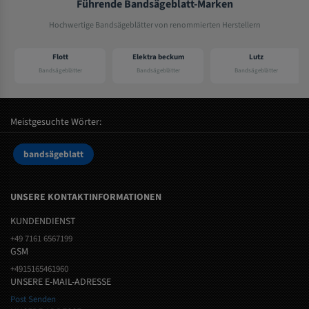
Führende Bandsägeblatt-Marken
Hochwertige Bandsägeblätter von renommierten Herstellern
Flott
Elektra beckum
Lutz
Bandsägeblätter
Bandsägeblätter
Bandsägeblätter
Meistgesuchte Wörter:
bandsägeblatt
UNSERE KONTAKTINFORMATIONEN
KUNDENDIENST
+49 7161 6567199
GSM
+4915165461960
UNSERE E-MAIL-ADRESSE
Post Senden