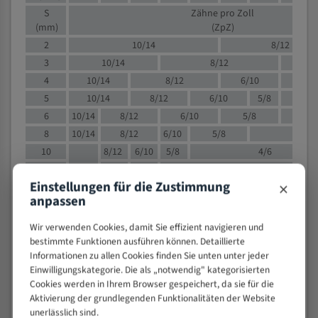
S
Zähne pro Zoll
(mm)
(ZpZ)
2
10/14
8/12
3
10/14
8/12
6/1
4
10/14
8/12
6/10
5/8
5
10/14
8/12
6/10
5/8
6
10/14
8/12
6/10
5/8
8
10/14
8/12
6/10
5/8
4/
10
8/12
6/10
5/8
4/6
12
8/12
6/10
4/6
×
Einstellungen für die Zustimmung
15
8/12
6/10
4/5
anpassen
20
4/6
4/5
30
4/5
4/5
Wir verwenden Cookies, damit Sie effizient navigieren und
50
4/5
3/4
bestimmte Funktionen ausführen können. Detaillierte
Informationen zu allen Cookies finden Sie unten unter jeder
80
3/4
Einwilligungskategorie. Die als „notwendig" kategorisierten
> 100
1,
Cookies werden in Ihrem Browser gespeichert, da sie für die
Aktivierung der grundlegenden Funktionalitäten der Website
VOLLMATERIAL
unerlässlich sind.