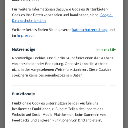
unerlässlich sind.
Zähne pro
Für weitere Informationen dazu, wie Googles Drittanbieter-
M (mm)
Zoll (ZpZ)
)
Cookies Ihre Daten verwenden und handhaben, siehe:
Google-
Datenschutzrichtlinie
>
10/14
25
Weitere Details finden Sie in unserer
Datenschutzerklärung
und
15 - 40
8/12
im
Impressum
.
25 - 50
6/10
35 - 70
5/8
Notwendige
Immer aktiv
50 - 120
4/6
Notwendige Cookies sind für die Grundfunktionen der Website
80 - 180
3/4
von entscheidender Bedeutung. Ohne sie kann die Website
130 -
nicht in der vorgesehenen Weise funktionieren. Diese Cookies
2/3
350
speichern keine personenbezogenen Daten.
150 -
1,5/2
450
Funktionale
200 -
1,1/1,6
600
Funktionale Cookies unterstützen bei der Ausführung
> 500
0,75/1,25
bestimmter Funktionen, z. B. beim Teilen des Inhalts der
Website auf Social-Media-Plattformen, beim Sammeln von
Vorteile:
Feedbacks und anderen Funktionen von Drittanbietern.
Vielseitiges Bandsägeblatt für verschiedenste