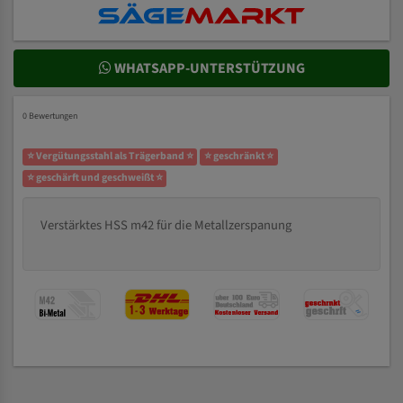
WHATSAPP-UNTERSTÜTZUNG
0 Bewertungen
⭐ Vergütungsstahl als Trägerband ⭐
⭐ geschränkt ⭐
⭐ geschärft und geschweißt ⭐
Verstärktes HSS m42 für die Metallzerspanung