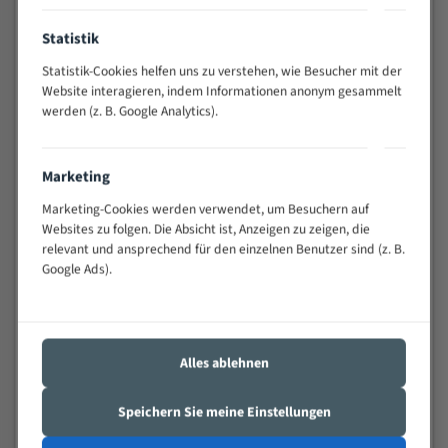
Anwendungen
Statistik
Widerstandsfähig gegen Zahnbruch auch bei
schwierigen Werkstücken (Materialmischung,
Statistik-Cookies helfen uns zu verstehen, wie Besucher mit der
wechselnde Verbindungslängen)
Website interagieren, indem Informationen anonym gesammelt
werden (z. B. Google Analytics).
Sehr geringe Vibration
Äußerst verschleißfest
Marketing
Technische Beschreibung:
Marketing-Cookies werden verwendet, um Besuchern auf
Websites zu folgen. Die Absicht ist, Anzeigen zu zeigen, die
Positiver Spanwinkel
relevant und ansprechend für den einzelnen Benutzer sind (z. B.
Bandkörper aus hochlegiertem Federstahl
Google Ads).
Legierte HSS-beschichtete Zahnspitzen
Spezielle Zahngeometrie und Zahnteilung
Alles ablehnen
Materialien:
Stahl
Speichern Sie meine Einstellungen
Nichteisenmetalle