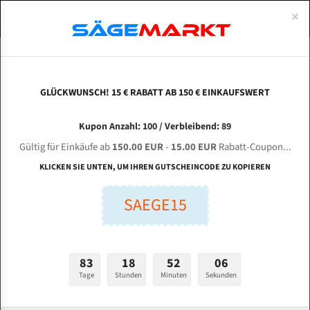
0
×
Spezialstahl Gehärtet
Uddeholm
Glatte
Eine Schneide, doppelte Fase
Spezialstahl
Standart
ÜBER UNS
DEUTSCH
Startseite
Bandsägeblätter Für Metall
Bi-Metal M42 (Standardgröße)
Zhe
Uddeholm Gehärtet
Spezialstahl
Konvex
Zwei Schneiden, vierfache Fase
Uddeholm
gehärtete Zahnspitzen
ABOUTS
ENGLISH
GLÜCKWUNSCH! 15 € RABATT AB 150 € EINKAUFSWERT
Flexback
Gehärtete zahnspitzen
Konkav
Flexback Meterware
ZHEJIANG CHENLONG SAWING MACHINE CH -
FRANCE
Kupon Anzahl: 100 / Verbleibend: 89
Dachzahnung
Bi-Metall Meterware
360 HA für 4420 mm Bi-Metall Bandsägeblätter
Gültig für Einkäufe ab
150.00 EUR
-
15.00 EUR
Rabatt-Coupon...
Fleischerei Bandsägeblätter
KLICKEN SIE UNTEN, UM IHREN GUTSCHEINCODE ZU KOPIEREN
Länge (mm):
Bandmesser Glatt Meterware
SAEGE15
mm
Bandmesser Dachzahnung Meterware
Breite (mm):
Konkav Meterware
mm
83
18
52
05
Konvex Meterware
Tage
Stunden
Minuten
Sekunden
Stärken + Zahnteilung:
mm