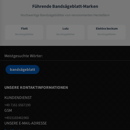
Führende Bandsägeblatt-Marken
Hochwertige Bandsägeblätter von renommierten Herstellern
Flott
Lutz
Elektra beckum
Bandsägeblätter
Bandsägeblätter
Bandsägeblätter
Meistgesuchte Wörter:
bandsägeblatt
UNSERE KONTAKTINFORMATIONEN
KUNDENDIENST
+49 7161 6567199
GSM
+4915165461960
UNSERE E-MAIL-ADRESSE