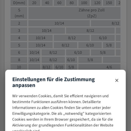
D(mm)
20
40
60
80
100
120
150
200
S
Zähne pro Zoll
(mm)
(ZpZ)
2
10/14
8/12
3
10/14
8/12
6/1
4
10/14
8/12
6/10
5/8
5
10/14
8/12
6/10
5/8
6
10/14
8/12
6/10
5/8
8
10/14
8/12
6/10
5/8
4/
10
8/12
6/10
5/8
4/6
12
8/12
6/10
4/6
×
Einstellungen für die Zustimmung
15
8/12
6/10
4/5
anpassen
20
4/6
4/5
Wir verwenden Cookies, damit Sie effizient navigieren und
30
4/5
4/5
bestimmte Funktionen ausführen können. Detaillierte
50
4/5
3/4
Informationen zu allen Cookies finden Sie unten unter jeder
80
3/4
Einwilligungskategorie. Die als „notwendig" kategorisierten
> 100
Cookies werden in Ihrem Browser gespeichert, da sie für die
1,
Aktivierung der grundlegenden Funktionalitäten der Website
VOLLMATERIAL