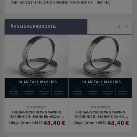
ZHEJIANG CHENLONG SAWING MACHINE CH - 360 HA
ÄHNLICHE PRODUKTE:
0 Bewertungen
0 Bewertungen
ZHEJIANG CHENLONG SAWING
ZHEJIANG CHENLONG SAWING
MACHINE CH - 360 HA für 4420 mm
MACHINE CH - 360 HANC für 4420
48,40 €
48,40 €
€
Bi-Metall Bandsägeblätter
mm Bi-Metall Bandsägeblätter
Länge (mm) : 4420
Länge (mm) : 4420