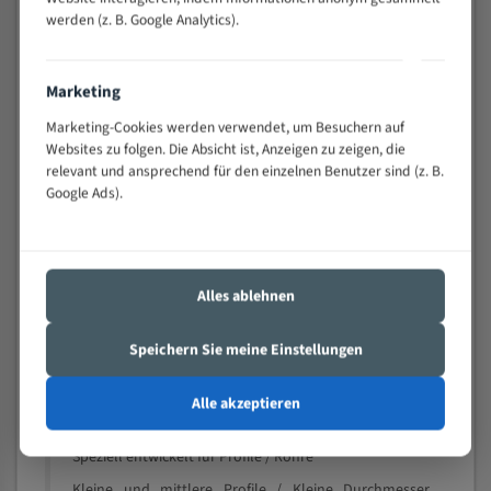
schwierigen Werkstücken (Materialmischung,
werden (z. B. Google Analytics).
wechselnde Verbindungslängen)
Sehr geringe Vibration
Marketing
Äußerst verschleißfest
Marketing-Cookies werden verwendet, um Besuchern auf
Websites zu folgen. Die Absicht ist, Anzeigen zu zeigen, die
Technische Beschreibung:
relevant und ansprechend für den einzelnen Benutzer sind (z. B.
Google Ads).
Positiver Spanwinkel
Bandkörper aus hochlegiertem Federstahl
Legierte HSS-beschichtete Zahnspitzen
Alles ablehnen
Spezielle Zahngeometrie und Zahnteilung
Materialien:
Speichern Sie meine Einstellungen
Stahl
Alle akzeptieren
Nichteisenmetalle
Speziell entwickelt für Profile / Rohre
Kleine und mittlere Profile / Kleine Durchmesser