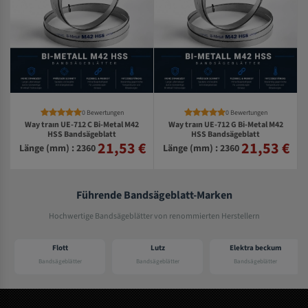
0 Bewertungen
0 Bewertungen
Way traın UE-712 C Bi-Metal M42
Way traın UE-712 G Bi-Metal M42
HSS Bandsägeblatt
HSS Bandsägeblatt
21,53 €
21,53 €
€
Länge (mm) : 2360
Länge (mm) : 2360
Führende Bandsägeblatt-Marken
Hochwertige Bandsägeblätter von renommierten Herstellern
Flott
Lutz
Elektra beckum
Bandsägeblätter
Bandsägeblätter
Bandsägeblätter