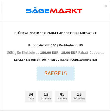
0
×
Spezialstahl Gehärtet
Uddeholm
Glatte
Eine Schneide, doppelte Fase
Spezialstahl
Standart
ÜBER UNS
DEUTSCH
Startseite
Bandsägeblätter Für Metall
Bi-Metal M42 (Standardgröße)
Way
Uddeholm Gehärtet
Spezialstahl
Konvex
Zwei Schneiden, vierfache Fase
Uddeholm
gehärtete Zahnspitzen
ABOUTS
ENGLISH
GLÜCKWUNSCH! 15 € RABATT AB 150 € EINKAUFSWERT
Flexback
Gehärtete zahnspitzen
Konkav
Flexback Meterware
Way traın UE-712 G Bi-Metal M42 HSS
FRANCE
Kupon Anzahl: 100 / Verbleibend: 89
Dachzahnung
Bi-Metall Meterware
Bandsägeblatt
Gültig für Einkäufe ab
150.00 EUR
-
15.00 EUR
Rabatt-Coupon...
Fleischerei Bandsägeblätter
KLICKEN SIE UNTEN, UM IHREN GUTSCHEINCODE ZU KOPIEREN
Länge (mm):
Bandmesser Glatt Meterware
SAEGE15
mm
Bandmesser Dachzahnung Meterware
Breite (mm):
Konkav Meterware
mm
84
13
45
12
Konvex Meterware
Tage
Stunden
Minuten
Sekunden
Stärken + Zahnteilung:
mm