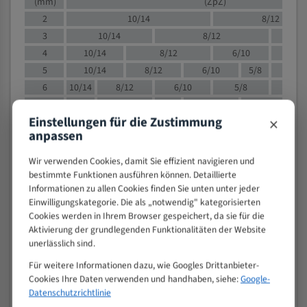
(mm)
(ZpZ)
2
10/14
8/12
3
10/14
8/12
6/1
4
10/14
8/12
6/10
5/8
5
10/14
8/12
6/10
5/8
6
10/14
8/12
6/10
5/8
8
10/14
8/12
6/10
5/8
4/
×
Einstellungen für die Zustimmung
10
8/12
6/10
5/8
4/6
anpassen
12
8/12
6/10
4/6
15
8/12
6/10
4/5
Wir verwenden Cookies, damit Sie effizient navigieren und
20
4/6
4/5
bestimmte Funktionen ausführen können. Detaillierte
Informationen zu allen Cookies finden Sie unten unter jeder
30
4/5
4/5
Einwilligungskategorie. Die als „notwendig" kategorisierten
50
4/5
3/4
Cookies werden in Ihrem Browser gespeichert, da sie für die
80
3/4
Aktivierung der grundlegenden Funktionalitäten der Website
unerlässlich sind.
> 100
1,
Für weitere Informationen dazu, wie Googles Drittanbieter-
VOLLMATERIAL
Cookies Ihre Daten verwenden und handhaben, siehe:
Google-
Zähne pro
Datenschutzrichtlinie
M (mm)
Zoll (ZpZ)
)