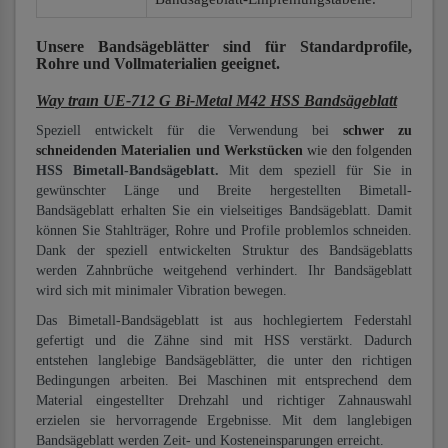
Unsere Bandsägeblätter
sind für Standardprofile,
Rohre und Vollmaterialien
geeignet.
Way traın UE-712 G Bi-Metal M42 HSS Bandsägeblatt
Speziell entwickelt für die Verwendung bei
schwer zu
schneidenden Materialien und Werkstücken
wie den folgenden
HSS Bimetall-Bandsägeblatt.
Mit dem speziell für Sie in
gewünschter Länge und Breite hergestellten Bimetall-
Bandsägeblatt erhalten Sie ein vielseitiges Bandsägeblatt. Damit
können Sie Stahlträger, Rohre und Profile problemlos schneiden.
Dank der speziell entwickelten Struktur des Bandsägeblatts
werden Zahnbrüche weitgehend verhindert. Ihr Bandsägeblatt
wird sich mit minimaler Vibration bewegen.
Das Bimetall-Bandsägeblatt ist aus hochlegiertem Federstahl
gefertigt und die Zähne sind mit HSS verstärkt. Dadurch
entstehen langlebige Bandsägeblätter, die unter den richtigen
Bedingungen arbeiten. Bei Maschinen mit entsprechend dem
Material eingestellter Drehzahl und richtiger Zahnauswahl
erzielen sie hervorragende Ergebnisse. Mit dem langlebigen
Bandsägeblatt werden Zeit- und Kosteneinsparungen erreicht.