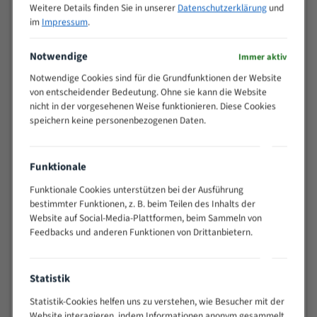
Weitere Details finden Sie in unserer
Datenschutzerklärung
und
>
10/14
im
Impressum
.
25
15 - 40
8/12
Notwendige
Immer aktiv
25 - 50
6/10
Notwendige Cookies sind für die Grundfunktionen der Website
35 - 70
5/8
von entscheidender Bedeutung. Ohne sie kann die Website
50 - 120
4/6
nicht in der vorgesehenen Weise funktionieren. Diese Cookies
80 - 180
3/4
speichern keine personenbezogenen Daten.
130 -
2/3
350
Funktionale
150 -
1,5/2
450
Funktionale Cookies unterstützen bei der Ausführung
200 -
bestimmter Funktionen, z. B. beim Teilen des Inhalts der
1,1/1,6
600
Website auf Social-Media-Plattformen, beim Sammeln von
> 500
0,75/1,25
Feedbacks und anderen Funktionen von Drittanbietern.
Vorteile:
Statistik
Vielseitiges Bandsägeblatt für verschiedenste
Anwendungen
Statistik-Cookies helfen uns zu verstehen, wie Besucher mit der
Widerstandsfähig gegen Zahnbruch auch bei
Website interagieren, indem Informationen anonym gesammelt