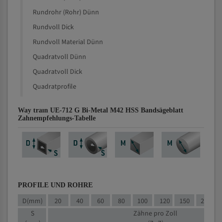
Rundrohr (Rohr) Dünn
Rundvoll Dick
Rundvoll Material Dünn
Quadratvoll Dünn
Quadratvoll Dick
Quadratprofile
Way traın UE-712 G Bi-Metal M42 HSS Bandsägeblatt
Zahnempfehlungs-Tabelle
PROFILE UND ROHRE
D(mm)
20
40
60
80
100
120
150
200
S
Zähne pro Zoll