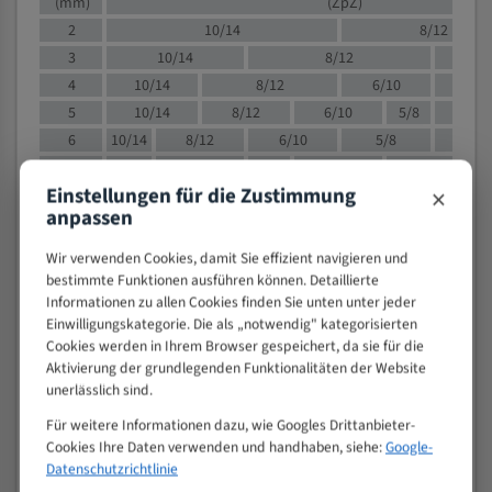
(mm)
(ZpZ)
2
10/14
8/12
3
10/14
8/12
6/1
4
10/14
8/12
6/10
5/8
5
10/14
8/12
6/10
5/8
6
10/14
8/12
6/10
5/8
8
10/14
8/12
6/10
5/8
4/
×
Einstellungen für die Zustimmung
10
8/12
6/10
5/8
4/6
anpassen
12
8/12
6/10
4/6
15
8/12
6/10
4/5
Wir verwenden Cookies, damit Sie effizient navigieren und
20
4/6
4/5
bestimmte Funktionen ausführen können. Detaillierte
Informationen zu allen Cookies finden Sie unten unter jeder
30
4/5
4/5
Einwilligungskategorie. Die als „notwendig" kategorisierten
50
4/5
3/4
Cookies werden in Ihrem Browser gespeichert, da sie für die
80
3/4
Aktivierung der grundlegenden Funktionalitäten der Website
unerlässlich sind.
> 100
1,
Für weitere Informationen dazu, wie Googles Drittanbieter-
VOLLMATERIAL
Cookies Ihre Daten verwenden und handhaben, siehe:
Google-
Zähne pro
Datenschutzrichtlinie
M (mm)
Zoll (ZpZ)
)