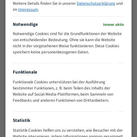
Weitere Details finden Sie in unserer
Datenschutzerklärung
und
>
10/14
im
Impressum
.
25
15 - 40
8/12
Notwendige
Immer aktiv
25 - 50
6/10
Notwendige Cookies sind für die Grundfunktionen der Website
35 - 70
5/8
von entscheidender Bedeutung. Ohne sie kann die Website
50 - 120
4/6
nicht in der vorgesehenen Weise funktionieren. Diese Cookies
80 - 180
3/4
speichern keine personenbezogenen Daten.
130 -
2/3
350
Funktionale
150 -
1,5/2
450
Funktionale Cookies unterstützen bei der Ausführung
200 -
bestimmter Funktionen, z. B. beim Teilen des Inhalts der
1,1/1,6
600
Website auf Social-Media-Plattformen, beim Sammeln von
> 500
0,75/1,25
Feedbacks und anderen Funktionen von Drittanbietern.
Vorteile:
Statistik
Vielseitiges Bandsägeblatt für verschiedenste
Anwendungen
Statistik-Cookies helfen uns zu verstehen, wie Besucher mit der
Widerstandsfähig gegen Zahnbruch auch bei
Website interagieren, indem Informationen anonym gesammelt