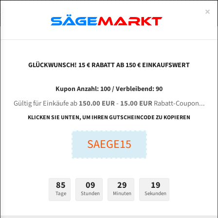
0
×
Spezialstahl Gehärtet
Uddeholm
Glatte
Eine Schneide, doppelte Fase
Spezialstahl
Standart
ÜBER UNS
DEUTSCH
Startseite
Bandsägeblätter Für Metall
Bi-Metal M42 (Standardgröße)
Way
Uddeholm Gehärtet
Spezialstahl
Konvex
Zwei Schneiden, vierfache Fase
Uddeholm
gehärtete Zahnspitzen
ABOUTS
ENGLISH
GLÜCKWUNSCH! 15 € RABATT AB 150 € EINKAUFSWERT
Flexback
Gehärtete zahnspitzen
Konkav
Flexback Meterware
Way traın UE-712 C Bi-Metal M42 HSS
FRANCE
Kupon Anzahl: 100 / Verbleibend: 90
Dachzahnung
Bi-Metall Meterware
Bandsägeblatt
Gültig für Einkäufe ab
150.00 EUR
-
15.00 EUR
Rabatt-Coupon...
Fleischerei Bandsägeblätter
KLICKEN SIE UNTEN, UM IHREN GUTSCHEINCODE ZU KOPIEREN
Länge (mm):
Bandmesser Glatt Meterware
SAEGE15
mm
Bandmesser Dachzahnung Meterware
Breite (mm):
Konkav Meterware
mm
85
09
29
18
Konvex Meterware
Tage
Stunden
Minuten
Sekunden
Stärken + Zahnteilung:
mm