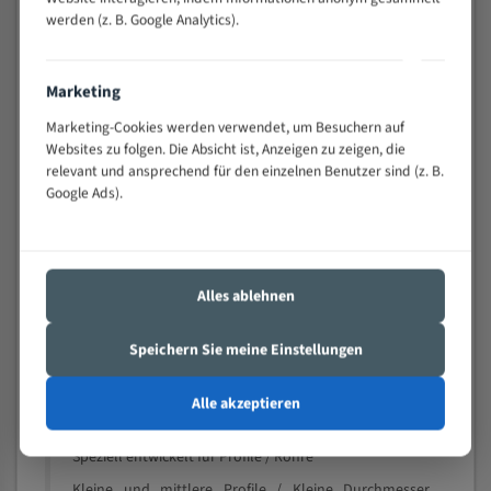
schwierigen Werkstücken (Materialmischung,
werden (z. B. Google Analytics).
wechselnde Verbindungslängen)
Sehr geringe Vibration
Marketing
Äußerst verschleißfest
Marketing-Cookies werden verwendet, um Besuchern auf
Websites zu folgen. Die Absicht ist, Anzeigen zu zeigen, die
Technische Beschreibung:
relevant und ansprechend für den einzelnen Benutzer sind (z. B.
Google Ads).
Positiver Spanwinkel
Bandkörper aus hochlegiertem Federstahl
Legierte HSS-beschichtete Zahnspitzen
Alles ablehnen
Spezielle Zahngeometrie und Zahnteilung
Materialien:
Speichern Sie meine Einstellungen
Stahl
Alle akzeptieren
Nichteisenmetalle
Speziell entwickelt für Profile / Rohre
Kleine und mittlere Profile / Kleine Durchmesser