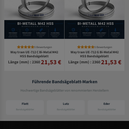
0 Bewertungen
0 Bewertungen
Way traın UE-712 C Bi-Metal M42
Way traın UE-712 G Bi-Metal M42
HSS Bandsägeblatt
HSS Bandsägeblatt
21,53 €
21,53 €
€
Länge (mm) : 2360
Länge (mm) : 2360
Führende Bandsägeblatt-Marken
Hochwertige Bandsägeblätter von renommierten Herstellern
Flott
Lutz
Eder
Bandsägeblätter
Bandsägeblätter
Bandsägeblätter