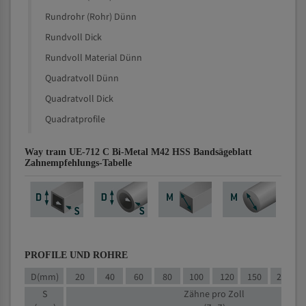
Rundrohr (Rohr) Dünn
Rundvoll Dick
Rundvoll Material Dünn
Quadratvoll Dünn
Quadratvoll Dick
Quadratprofile
Way traın UE-712 C Bi-Metal M42 HSS Bandsägeblatt
Zahnempfehlungs-Tabelle
PROFILE UND ROHRE
D(mm)
20
40
60
80
100
120
150
200
S
Zähne pro Zoll