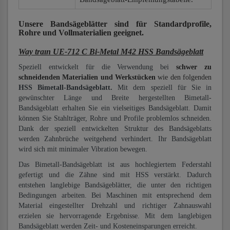
Unsere Bandsägeblätter
sind für Standardprofile,
Rohre und Vollmaterialien
geeignet.
Way traın UE-712 C Bi-Metal M42 HSS Bandsägeblatt
Speziell entwickelt für die Verwendung bei
schwer zu
schneidenden Materialien und Werkstücken
wie den folgenden
HSS Bimetall-Bandsägeblatt.
Mit dem speziell für Sie in
gewünschter Länge und Breite hergestellten Bimetall-
Bandsägeblatt erhalten Sie ein vielseitiges Bandsägeblatt. Damit
können Sie Stahlträger, Rohre und Profile problemlos schneiden.
Dank der speziell entwickelten Struktur des Bandsägeblatts
werden Zahnbrüche weitgehend verhindert. Ihr Bandsägeblatt
wird sich mit minimaler Vibration bewegen.
Das Bimetall-Bandsägeblatt ist aus hochlegiertem Federstahl
gefertigt und die Zähne sind mit HSS verstärkt. Dadurch
entstehen langlebige Bandsägeblätter, die unter den richtigen
Bedingungen arbeiten. Bei Maschinen mit entsprechend dem
Material eingestellter Drehzahl und richtiger Zahnauswahl
erzielen sie hervorragende Ergebnisse. Mit dem langlebigen
Bandsägeblatt werden Zeit- und Kosteneinsparungen erreicht.