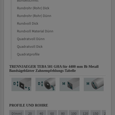
Bündelschnitt
Rundrohr (Rohr) Dick
Rundrohr (Rohr) Dünn
Rundvoll Dick
Rundvoll Material Dünn
Quadratvoll Dünn
Quadratvoll Dick
Quadratprofile
TRENNJAEGER TEBA 501 GHA für 4400 mm Bi-Metall
Bandsägeblätter Zahnempfehlungs-Tabelle
PROFILE UND ROHRE
D(mm)
20
40
60
80
100
120
150
200