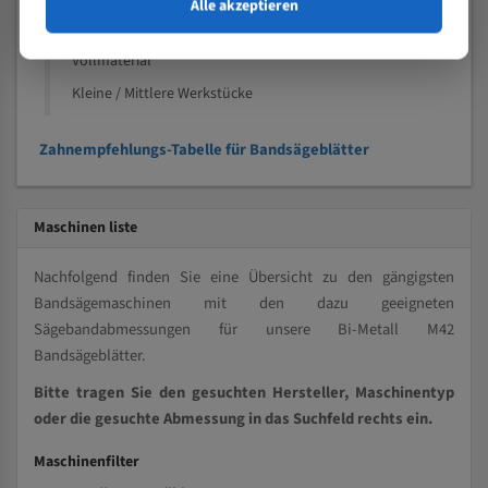
Alle akzeptieren
Speziell entwickelt für Profile / Rohre
Kleine und mittlere Profile / Kleine Durchmesser
Vollmaterial
Kleine / Mittlere Werkstücke
Zahnempfehlungs-Tabelle für Bandsägeblätter
Maschinen liste
Nachfolgend finden Sie eine Übersicht zu den gängigsten
Bandsägemaschinen mit den dazu geeigneten
Sägebandabmessungen für unsere Bi-Metall M42
Bandsägeblätter.
Bitte tragen Sie den gesuchten Hersteller, Maschinentyp
oder die gesuchte Abmessung in das Suchfeld rechts ein.
Maschinenfilter