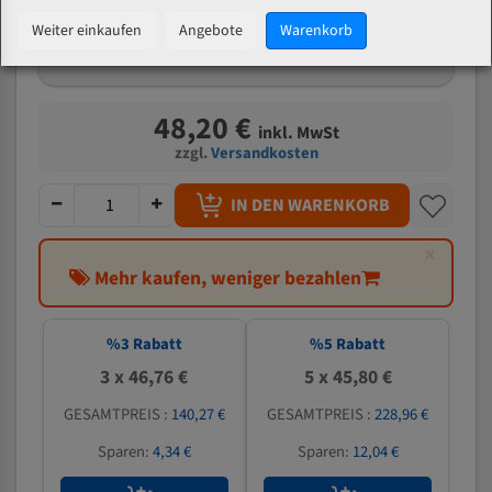
mm
Weiter einkaufen
Angebote
Warenkorb
Welche Zahn soll ich wählen?
48,20 €
inkl. MwSt
zzgl.
Versandkosten
IN DEN WARENKORB
×
Mehr kaufen, weniger bezahlen
%
3
Rabatt
%
5
Rabatt
3 x 46,76 €
5 x 45,80 €
GESAMTPREIS :
140,27 €
GESAMTPREIS :
228,96 €
Sparen:
4,34 €
Sparen:
12,04 €