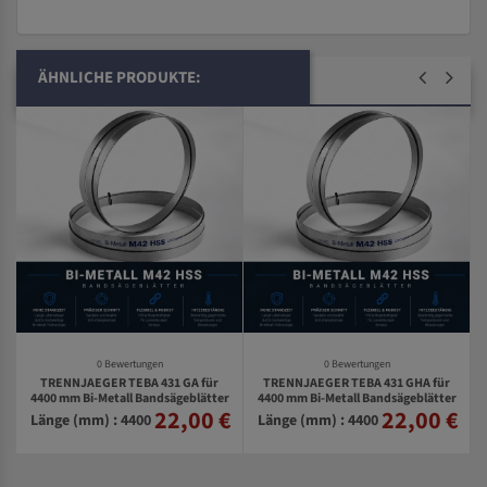
ÄHNLICHE PRODUKTE:
0 Bewertungen
0 Bewertungen
TRENNJAEGER TEBA 431 GA für
TRENNJAEGER TEBA 431 GHA für
4400 mm Bi-Metall Bandsägeblätter
4400 mm Bi-Metall Bandsägeblätter
r
22,00 €
22,00 €
€
Länge (mm) : 4400
Länge (mm) : 4400