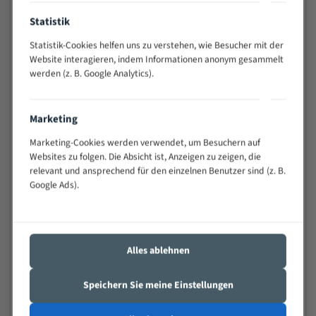
Anwendungen
Statistik
Widerstandsfähig gegen Zahnbruch auch bei
schwierigen Werkstücken (Materialmischung,
Statistik-Cookies helfen uns zu verstehen, wie Besucher mit der
wechselnde Verbindungslängen)
Website interagieren, indem Informationen anonym gesammelt
werden (z. B. Google Analytics).
Sehr geringe Vibration
Äußerst verschleißfest
Marketing
Technische Beschreibung:
Marketing-Cookies werden verwendet, um Besuchern auf
Positiver Spanwinkel
Websites zu folgen. Die Absicht ist, Anzeigen zu zeigen, die
relevant und ansprechend für den einzelnen Benutzer sind (z. B.
Bandkörper aus hochlegiertem Federstahl
Google Ads).
Legierte HSS-beschichtete Zahnspitzen
Spezielle Zahngeometrie und Zahnteilung
Alles ablehnen
Materialien:
Stahl
Speichern Sie meine Einstellungen
Nichteisenmetalle