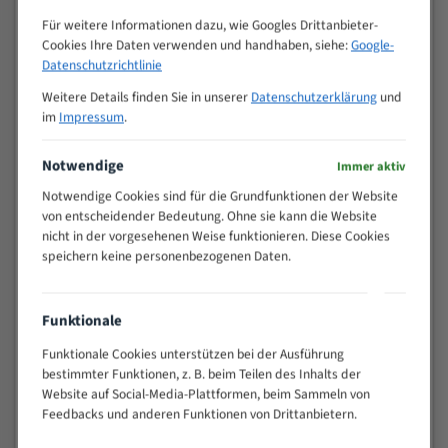
Zähne pro
M (mm)
Für weitere Informationen dazu, wie Googles Drittanbieter-
Zoll (ZpZ)
)
Cookies Ihre Daten verwenden und handhaben, siehe:
Google-
>
Datenschutzrichtlinie
10/14
25
Weitere Details finden Sie in unserer
Datenschutzerklärung
und
15 - 40
8/12
im
Impressum
.
25 - 50
6/10
35 - 70
5/8
Notwendige
Immer aktiv
50 - 120
4/6
Notwendige Cookies sind für die Grundfunktionen der Website
80 - 180
3/4
von entscheidender Bedeutung. Ohne sie kann die Website
130 -
nicht in der vorgesehenen Weise funktionieren. Diese Cookies
2/3
350
speichern keine personenbezogenen Daten.
150 -
1,5/2
450
200 -
Funktionale
1,1/1,6
600
Funktionale Cookies unterstützen bei der Ausführung
> 500
0,75/1,25
bestimmter Funktionen, z. B. beim Teilen des Inhalts der
Website auf Social-Media-Plattformen, beim Sammeln von
Vorteile:
Feedbacks und anderen Funktionen von Drittanbietern.
Vielseitiges Bandsägeblatt für verschiedenste