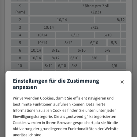
S
Zähne pro Zoll
(mm)
(ZpZ)
2
10/14
8/12
3
10/14
8/12
6/1
4
10/14
8/12
6/10
5/8
5
10/14
8/12
6/10
5/8
6
10/14
8/12
6/10
5/8
8
10/14
8/12
6/10
5/8
4/
10
8/12
6/10
5/8
4/6
12
8/12
6/10
4/6
×
Einstellungen für die Zustimmung
15
8/12
6/10
4/5
anpassen
20
4/6
4/5
30
4/5
4/5
Wir verwenden Cookies, damit Sie effizient navigieren und
50
4/5
3/4
bestimmte Funktionen ausführen können. Detaillierte
Informationen zu allen Cookies finden Sie unten unter jeder
80
3/4
Einwilligungskategorie. Die als „notwendig" kategorisierten
> 100
1,
Cookies werden in Ihrem Browser gespeichert, da sie für die
Aktivierung der grundlegenden Funktionalitäten der Website
VOLLMATERIAL
unerlässlich sind.