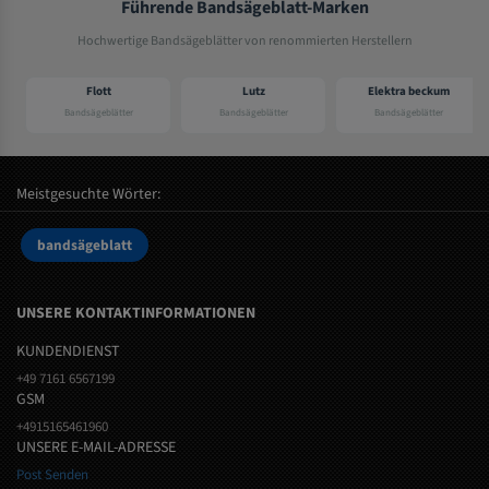
Führende Bandsägeblatt-Marken
Hochwertige Bandsägeblätter von renommierten Herstellern
Flott
Lutz
Elektra beckum
Bandsägeblätter
Bandsägeblätter
Bandsägeblätter
Meistgesuchte Wörter:
bandsägeblatt
UNSERE KONTAKTINFORMATIONEN
KUNDENDIENST
+49 7161 6567199
GSM
+4915165461960
UNSERE E-MAIL-ADRESSE
Post Senden