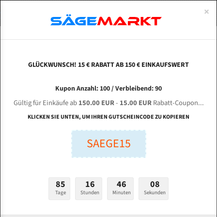
0
×
Spezialstahl Gehärtet
Uddeholm
Glatte
Eine Schneide, doppelte Fase
Spezialstahl
Standart
ÜBER UNS
DEUTSCH
Startseite
Bandsägeblätter Für Metall
Bi-Metal M42 (Standardgröße)
Tre
Uddeholm Gehärtet
Spezialstahl
Konvex
Zwei Schneiden, vierfache Fase
Uddeholm
gehärtete Zahnspitzen
ABOUTS
ENGLISH
GLÜCKWUNSCH! 15 € RABATT AB 150 € EINKAUFSWERT
Flexback
Gehärtete zahnspitzen
Konkav
Flexback Meterware
TRENNJAEGER TEBA 501 GHA für 4400 mm Bi-
FRANCE
Kupon Anzahl: 100 / Verbleibend: 90
Dachzahnung
Bi-Metall Meterware
Metall Bandsägeblätter
Gültig für Einkäufe ab
150.00 EUR
-
15.00 EUR
Rabatt-Coupon...
Bandsägeblätter für Trennjäger
Fleischerei Bandsägeblätter
KLICKEN SIE UNTEN, UM IHREN GUTSCHEINCODE ZU KOPIEREN
Bandmesser Glatt Meterware
SAEGE15
Länge (mm):
Bandmesser Dachzahnung Meterware
mm
Breite (mm):
Konkav Meterware
85
16
46
06
mm
Konvex Meterware
Tage
Stunden
Minuten
Sekunden
Stärken + Zahnteilung: