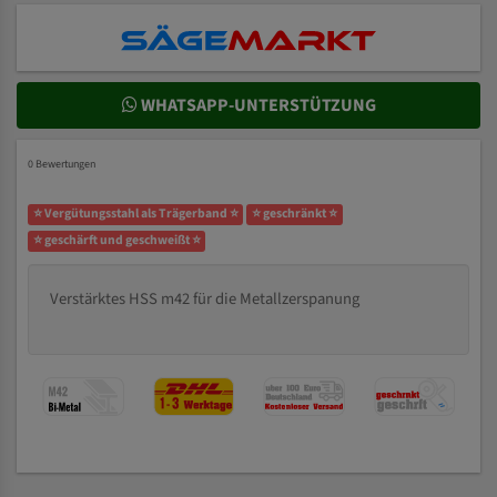
WHATSAPP-UNTERSTÜTZUNG
0 Bewertungen
⭐ Vergütungsstahl als Trägerband ⭐
⭐ geschränkt ⭐
⭐ geschärft und geschweißt ⭐
Verstärktes HSS m42 für die Metallzerspanung