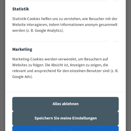
Anwendungen
Statistik
Widerstandsfähig gegen Zahnbruch auch bei
schwierigen Werkstücken (Materialmischung,
Statistik-Cookies helfen uns zu verstehen, wie Besucher mit der
wechselnde Verbindungslängen)
Website interagieren, indem Informationen anonym gesammelt
werden (z. B. Google Analytics).
Sehr geringe Vibration
Äußerst verschleißfest
Marketing
Technische Beschreibung:
Marketing-Cookies werden verwendet, um Besuchern auf
Positiver Spanwinkel
Websites zu folgen. Die Absicht ist, Anzeigen zu zeigen, die
relevant und ansprechend für den einzelnen Benutzer sind (z. B.
Bandkörper aus hochlegiertem Federstahl
Google Ads).
Legierte HSS-beschichtete Zahnspitzen
Spezielle Zahngeometrie und Zahnteilung
Alles ablehnen
Materialien:
Stahl
Speichern Sie meine Einstellungen
Nichteisenmetalle