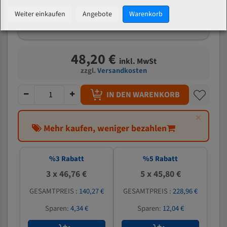
mm
Weiter einkaufen
Angebote
Warenkorb
Welche Zahn soll ich wählen?
48,20 €
inkl. MwSt
zzgl.
Versandkosten
IN DEN WARENKORB
×
Mehr kaufen, weniger bezahlen
%
3
Rabatt
%
5
Rabatt
3 x 46,76 €
5 x 45,80 €
GESAMTPREIS :
140,27 €
GESAMTPREIS :
228,96 €
Sparen:
4,34 €
Sparen:
12,04 €