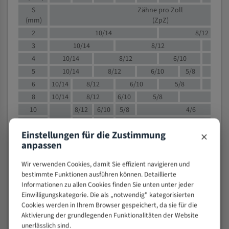
S
Zähne pro Zoll
(mm)
(ZpZ)
2
10/14
8/12
3
10/14
8/12
6/1
4
10/14
8/12
6/10
5/8
5
10/14
8/12
6/10
5/8
6
10/14
8/12
6/10
5/8
8
10/14
8/12
6/10
5/8
4/
10
8/12
6/10
5/8
4/6
12
8/12
6/10
4/6
×
Einstellungen für die Zustimmung
15
8/12
6/10
4/5
anpassen
20
4/6
4/5
30
4/5
4/5
Wir verwenden Cookies, damit Sie effizient navigieren und
50
4/5
3/4
bestimmte Funktionen ausführen können. Detaillierte
Informationen zu allen Cookies finden Sie unten unter jeder
80
3/4
Einwilligungskategorie. Die als „notwendig" kategorisierten
> 100
1,
Cookies werden in Ihrem Browser gespeichert, da sie für die
Aktivierung der grundlegenden Funktionalitäten der Website
VOLLMATERIAL
unerlässlich sind.