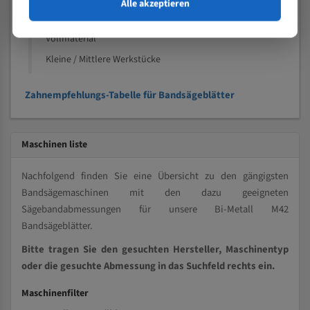
Alle akzeptieren
Speziell entwickelt für Profile / Rohre
Kleine und mittlere Profile / Kleine Durchmesser
Vollmaterial
Kleine / Mittlere Werkstücke
Zahnempfehlungs-Tabelle für Bandsägeblätter
Maschinen liste
Nachfolgend finden Sie eine Übersicht zu den gängigsten
Bandsägemaschinen mit den dazu geeigneten
Sägebandabmessungen für unsere Bi-Metall M42
Bandsägeblätter.
Bitte tragen Sie den gesuchten Hersteller, Maschinentyp
oder die gesuchte Abmessung in das Suchfeld rechts ein.
Maschinenfilter