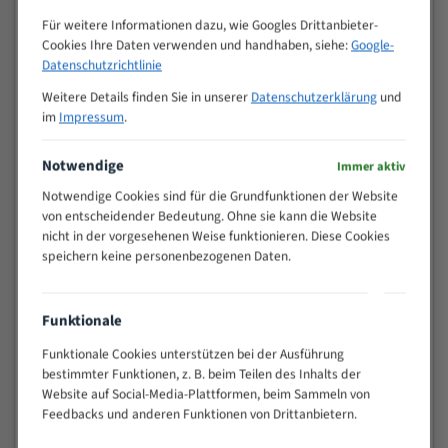
Zähne pro
M (mm)
Für weitere Informationen dazu, wie Googles Drittanbieter-
Zoll (ZpZ)
)
Cookies Ihre Daten verwenden und handhaben, siehe:
Google-
>
Datenschutzrichtlinie
10/14
25
Weitere Details finden Sie in unserer
Datenschutzerklärung
und
15 - 40
8/12
im
Impressum
.
25 - 50
6/10
35 - 70
5/8
Notwendige
Immer aktiv
50 - 120
4/6
Notwendige Cookies sind für die Grundfunktionen der Website
80 - 180
3/4
von entscheidender Bedeutung. Ohne sie kann die Website
130 -
nicht in der vorgesehenen Weise funktionieren. Diese Cookies
2/3
350
speichern keine personenbezogenen Daten.
150 -
1,5/2
450
200 -
Funktionale
1,1/1,6
600
Funktionale Cookies unterstützen bei der Ausführung
> 500
0,75/1,25
bestimmter Funktionen, z. B. beim Teilen des Inhalts der
Website auf Social-Media-Plattformen, beim Sammeln von
Vorteile:
Feedbacks und anderen Funktionen von Drittanbietern.
Vielseitiges Bandsägeblatt für verschiedenste