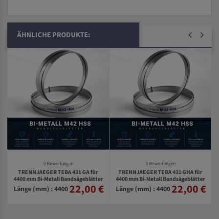
ÄHNLICHE PRODUKTE:
0 Bewertungen
0 Bewertungen
TRENNJAEGER TEBA 431 GA für
TRENNJAEGER TEBA 431 GHA für
4400 mm Bi-Metall Bandsägeblätter
4400 mm Bi-Metall Bandsägeblätter
r
22,00 €
22,00 €
€
Länge (mm) : 4400
Länge (mm) : 4400