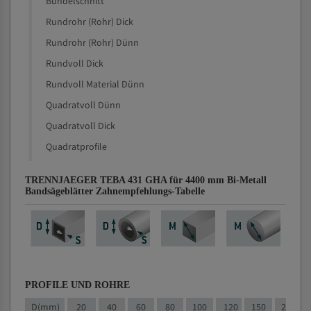
Bündelschnitt
Rundrohr (Rohr) Dick
Rundrohr (Rohr) Dünn
Rundvoll Dick
Rundvoll Material Dünn
Quadratvoll Dünn
Quadratvoll Dick
Quadratprofile
TRENNJAEGER TEBA 431 GHA für 4400 mm Bi-Metall
Bandsägeblätter Zahnempfehlungs-Tabelle
PROFILE UND ROHRE
D(mm)
20
40
60
80
100
120
150
200