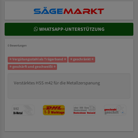
WHATSAPP-UNTERSTÜTZUNG
0 Bewertungen
⭐ Vergütungsstahl als Trägerband ⭐
⭐ geschränkt ⭐
⭐ geschärft und geschweißt ⭐
Verstärktes HSS m42 für die Metallzerspanung