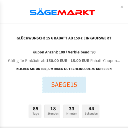
0
×
Spezialstahl Gehärtet
Uddeholm
Glatte
Eine Schneide, doppelte Fase
Spezialstahl
Standart
ÜBER UNS
DEUTSCH
Startseite
Bandsägeblätter Für Metall
Bi-Metal M42 (Standardgröße)
Tre
Uddeholm Gehärtet
Spezialstahl
Konvex
Zwei Schneiden, vierfache Fase
Uddeholm
gehärtete Zahnspitzen
ABOUTS
ENGLISH
GLÜCKWUNSCH! 15 € RABATT AB 150 € EINKAUFSWERT
Flexback
Gehärtete zahnspitzen
Konkav
Flexback Meterware
TRENNJAEGER TEBA 431 GHA für 4400 mm Bi-
FRANCE
Kupon Anzahl: 100 / Verbleibend: 90
Dachzahnung
Bi-Metall Meterware
Metall Bandsägeblätter
Gültig für Einkäufe ab
150.00 EUR
-
15.00 EUR
Rabatt-Coupon...
Bandsägeblätter für Trennjäger
Fleischerei Bandsägeblätter
KLICKEN SIE UNTEN, UM IHREN GUTSCHEINCODE ZU KOPIEREN
Bandmesser Glatt Meterware
SAEGE15
Länge (mm):
Bandmesser Dachzahnung Meterware
mm
Breite (mm):
Konkav Meterware
85
18
33
43
mm
Konvex Meterware
Tage
Stunden
Minuten
Sekunden
Stärken + Zahnteilung: