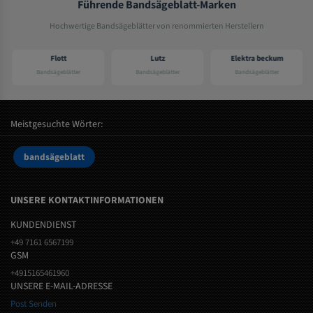
Führende Bandsägeblatt-Marken
Hochwertige Bandsägeblätter von renommierten Herstellern
Flott
Lutz
Elektra beckum
Bandsägeblätter
Bandsägeblätter
Bandsägeblätter
Meistgesuchte Wörter:
bandsägeblatt
UNSERE KONTAKTINFORMATIONEN
KUNDENDIENST
+49 7161 6567199
GSM
+4915165461960
UNSERE E-MAIL-ADRESSE
Post Senden