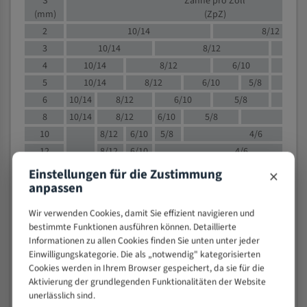
S
Zähne pro Zoll
(mm)
(ZpZ)
2
10/14
8/12
3
10/14
8/12
6/1
4
10/14
8/12
6/10
5/8
5
10/14
8/12
6/10
5/8
6
10/14
8/12
6/10
5/8
8
10/14
8/12
6/10
5/8
4/
10
8/12
6/10
5/8
4/6
12
8/12
6/10
4/6
15
8/12
6/10
4/5
×
Einstellungen für die Zustimmung
anpassen
20
4/6
4/5
30
4/5
4/5
Wir verwenden Cookies, damit Sie effizient navigieren und
50
4/5
3/4
bestimmte Funktionen ausführen können. Detaillierte
80
3/4
Informationen zu allen Cookies finden Sie unten unter jeder
Einwilligungskategorie. Die als „notwendig" kategorisierten
> 100
1,
Cookies werden in Ihrem Browser gespeichert, da sie für die
Aktivierung der grundlegenden Funktionalitäten der Website
VOLLMATERIAL
unerlässlich sind.
Zähne pro