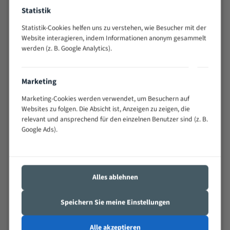
Widerstandsfähig gegen Zahnbruch auch bei
Statistik
schwierigen Werkstücken (Materialmischung,
Statistik-Cookies helfen uns zu verstehen, wie Besucher mit der
wechselnde Verbindungslängen)
Website interagieren, indem Informationen anonym gesammelt
Sehr geringe Vibration
werden (z. B. Google Analytics).
Äußerst verschleißfest
Marketing
Technische Beschreibung:
Marketing-Cookies werden verwendet, um Besuchern auf
Positiver Spanwinkel
Websites zu folgen. Die Absicht ist, Anzeigen zu zeigen, die
Bandkörper aus hochlegiertem Federstahl
relevant und ansprechend für den einzelnen Benutzer sind (z. B.
Google Ads).
Legierte HSS-beschichtete Zahnspitzen
Spezielle Zahngeometrie und Zahnteilung
Materialien:
Alles ablehnen
Stahl
Speichern Sie meine Einstellungen
Nichteisenmetalle
Speziell entwickelt für Profile / Rohre
Alle akzeptieren