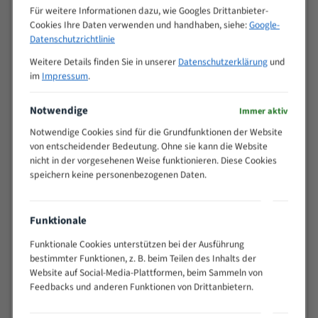
M (mm)
Zoll (ZpZ)
)
Für weitere Informationen dazu, wie Googles Drittanbieter-
Cookies Ihre Daten verwenden und handhaben, siehe:
Google-
>
10/14
Datenschutzrichtlinie
25
15 - 40
8/12
Weitere Details finden Sie in unserer
Datenschutzerklärung
und
im
Impressum
.
25 - 50
6/10
35 - 70
5/8
Notwendige
Immer aktiv
50 - 120
4/6
80 - 180
3/4
Notwendige Cookies sind für die Grundfunktionen der Website
von entscheidender Bedeutung. Ohne sie kann die Website
130 -
2/3
nicht in der vorgesehenen Weise funktionieren. Diese Cookies
350
speichern keine personenbezogenen Daten.
150 -
1,5/2
450
200 -
1,1/1,6
Funktionale
600
Funktionale Cookies unterstützen bei der Ausführung
> 500
0,75/1,25
bestimmter Funktionen, z. B. beim Teilen des Inhalts der
Vorteile:
Website auf Social-Media-Plattformen, beim Sammeln von
Feedbacks und anderen Funktionen von Drittanbietern.
Vielseitiges Bandsägeblatt für verschiedenste
Anwendungen