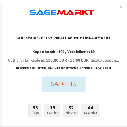
0
×
Spezialstahl Gehärtet
Uddeholm
Glatte
Eine Schneide, doppelte Fase
Spezialstahl
Standart
ÜBER UNS
DEUTSCH
Startseite
Bandsägeblätter Für Metall
Bi-Metal M42 (Standardgröße)
Sin
Uddeholm Gehärtet
Spezialstahl
Konvex
Zwei Schneiden, vierfache Fase
Uddeholm
gehärtete Zahnspitzen
ABOUTS
ENGLISH
GLÜCKWUNSCH! 15 € RABATT AB 150 € EINKAUFSWERT
Flexback
Gehärtete zahnspitzen
Konkav
Flexback Meterware
SINAIDA G 5340 / 40 - 200 für 4080 mm Bi-
FRANCE
Kupon Anzahl: 100 / Verbleibend: 89
Dachzahnung
Bi-Metall Meterware
Metall Bandsägeblätter
Gültig für Einkäufe ab
150.00 EUR
-
15.00 EUR
Rabatt-Coupon...
Fleischerei Bandsägeblätter
KLICKEN SIE UNTEN, UM IHREN GUTSCHEINCODE ZU KOPIEREN
Länge (mm):
Bandmesser Glatt Meterware
SAEGE15
mm
Bandmesser Dachzahnung Meterware
Breite (mm):
Konkav Meterware
mm
83
15
52
43
Konvex Meterware
Tage
Stunden
Minuten
Sekunden
Stärken + Zahnteilung:
mm