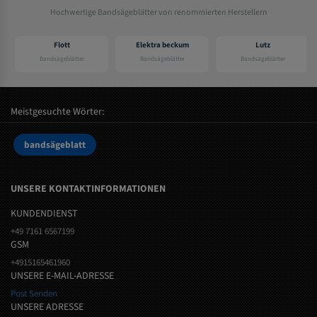
Hochwertige Bandsägeblätter von renommierten Herstellern
Flott
Elektra beckum
Lutz
Bandsägeblätter
Bandsägeblätter
Bandsägeblätter
Meistgesuchte Wörter:
bandsägeblatt
UNSERE KONTAKTINFORMATIONEN
KUNDENDIENST
+49 7161 6567199
GSM
+4915165461960
UNSERE E-MAIL-ADRESSE
Post Senden
UNSERE ADRESSE