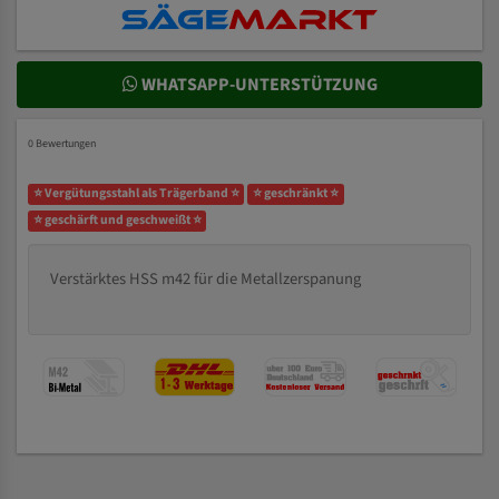
WHATSAPP-UNTERSTÜTZUNG
0 Bewertungen
⭐ Vergütungsstahl als Trägerband ⭐
⭐ geschränkt ⭐
⭐ geschärft und geschweißt ⭐
Verstärktes HSS m42 für die Metallzerspanung