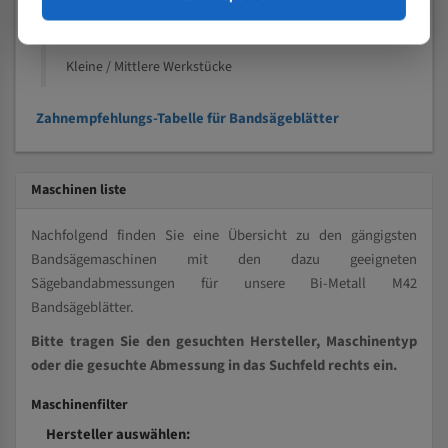
Kleine und mittlere Profile / Kleine Durchmesser
Vollmaterial
Kleine / Mittlere Werkstücke
Zahnempfehlungs-Tabelle für Bandsägeblätter
Maschinen liste
Nachfolgend finden Sie eine Übersicht zu den gängigsten
Bandsägemaschinen mit den dazu geeigneten
Sägebandabmessungen für unsere Bi-Metall M42
Bandsägeblätter.
Bitte tragen Sie den gesuchten Hersteller, Maschinentyp
oder die gesuchte Abmessung in das Suchfeld rechts ein.
Maschinenfilter
Hersteller auswählen: