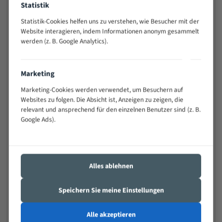
Statistik
Widerstandsfähig gegen Zahnbruch auch bei
schwierigen Werkstücken (Materialmischung,
Statistik-Cookies helfen uns zu verstehen, wie Besucher mit der
wechselnde Verbindungslängen)
Website interagieren, indem Informationen anonym gesammelt
werden (z. B. Google Analytics).
Sehr geringe Vibration
Äußerst verschleißfest
Marketing
Technische Beschreibung:
Marketing-Cookies werden verwendet, um Besuchern auf
Positiver Spanwinkel
Websites zu folgen. Die Absicht ist, Anzeigen zu zeigen, die
relevant und ansprechend für den einzelnen Benutzer sind (z. B.
Bandkörper aus hochlegiertem Federstahl
Google Ads).
Legierte HSS-beschichtete Zahnspitzen
Spezielle Zahngeometrie und Zahnteilung
Alles ablehnen
Materialien:
Stahl
Speichern Sie meine Einstellungen
Nichteisenmetalle
Alle akzeptieren
Speziell entwickelt für Profile / Rohre