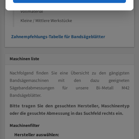
Kleine und mittlere Profile / Kleine Durchmesser
Vollmaterial
Kleine / Mittlere Werkstücke
Zahnempfehlungs-Tabelle für Bandsägeblätter
Maschinen liste
Nachfolgend finden Sie eine Übersicht zu den gängigsten
Bandsägemaschinen mit den dazu geeigneten
Sägebandabmessungen für unsere Bi-Metall M42
Bandsägeblätter.
Bitte tragen Sie den gesuchten Hersteller, Maschinentyp
oder die gesuchte Abmessung in das Suchfeld rechts ein.
Maschinenfilter
Hersteller auswählen: