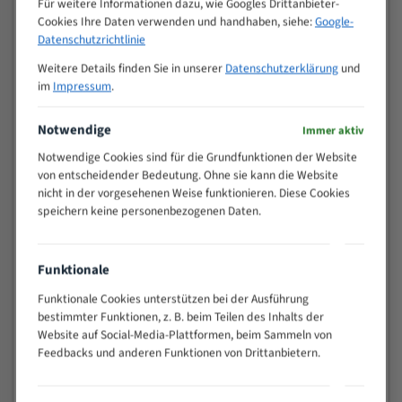
Für weitere Informationen dazu, wie Googles Drittanbieter-
M (mm)
Zoll (ZpZ)
)
Cookies Ihre Daten verwenden und handhaben, siehe:
Google-
>
Datenschutzrichtlinie
10/14
25
Weitere Details finden Sie in unserer
Datenschutzerklärung
und
15 - 40
8/12
im
Impressum
.
25 - 50
6/10
35 - 70
5/8
Notwendige
Immer aktiv
50 - 120
4/6
Notwendige Cookies sind für die Grundfunktionen der Website
80 - 180
3/4
von entscheidender Bedeutung. Ohne sie kann die Website
130 -
nicht in der vorgesehenen Weise funktionieren. Diese Cookies
2/3
350
speichern keine personenbezogenen Daten.
150 -
1,5/2
450
200 -
Funktionale
1,1/1,6
600
Funktionale Cookies unterstützen bei der Ausführung
> 500
0,75/1,25
bestimmter Funktionen, z. B. beim Teilen des Inhalts der
Website auf Social-Media-Plattformen, beim Sammeln von
Vorteile:
Feedbacks und anderen Funktionen von Drittanbietern.
Vielseitiges Bandsägeblatt für verschiedenste
Anwendungen