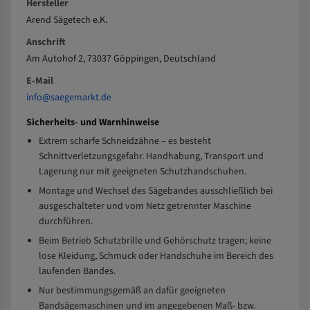
Hersteller
Arend Sägetech e.K.
Anschrift
Am Autohof 2, 73037 Göppingen, Deutschland
E-Mail
info@saegemarkt.de
Sicherheits- und Warnhinweise
Extrem scharfe Schneidzähne – es besteht
Schnittverletzungsgefahr. Handhabung, Transport und
Lagerung nur mit geeigneten Schutzhandschuhen.
Montage und Wechsel des Sägebandes ausschließlich bei
ausgeschalteter und vom Netz getrennter Maschine
durchführen.
Beim Betrieb Schutzbrille und Gehörschutz tragen; keine
lose Kleidung, Schmuck oder Handschuhe im Bereich des
laufenden Bandes.
Nur bestimmungsgemäß an dafür geeigneten
Bandsägemaschinen und im angegebenen Maß- bzw.