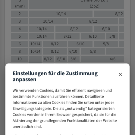
S
Zähne pro Zoll
(mm)
(ZpZ)
2
10/14
8/12
3
10/14
8/12
6/1
4
10/14
8/12
6/10
5/8
5
10/14
8/12
6/10
5/8
6
10/14
8/12
6/10
5/8
8
10/14
8/12
6/10
5/8
4/
10
8/12
6/10
5/8
4/6
12
8/12
6/10
4/6
×
Einstellungen für die Zustimmung
15
8/12
6/10
4/5
anpassen
20
4/6
4/5
30
4/5
4/5
Wir verwenden Cookies, damit Sie effizient navigieren und
bestimmte Funktionen ausführen können. Detaillierte
50
4/5
3/4
Informationen zu allen Cookies finden Sie unten unter jeder
80
3/4
Einwilligungskategorie. Die als „notwendig" kategorisierten
> 100
1,
Cookies werden in Ihrem Browser gespeichert, da sie für die
Aktivierung der grundlegenden Funktionalitäten der Website
VOLLMATERIAL
unerlässlich sind.
Zähne pro