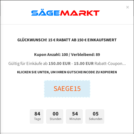
0
×
Spezialstahl Gehärtet
Uddeholm
Glatte
Eine Schneide, doppelte Fase
Spezialstahl
Standart
ÜBER UNS
DEUTSCH
Startseite
Bandsägeblätter Für Metall
Bi-Metal M42 (Standardgröße)
Sin
Uddeholm Gehärtet
Spezialstahl
Konvex
Zwei Schneiden, vierfache Fase
Uddeholm
gehärtete Zahnspitzen
ABOUTS
ENGLISH
GLÜCKWUNSCH! 15 € RABATT AB 150 € EINKAUFSWERT
Flexback
Gehärtete zahnspitzen
Konkav
Flexback Meterware
SINAIDA S - 320 Z für 4115 mm Bi-Metall
FRANCE
Kupon Anzahl: 100 / Verbleibend: 89
Dachzahnung
Bi-Metall Meterware
Bandsägeblätter
Gültig für Einkäufe ab
150.00 EUR
-
15.00 EUR
Rabatt-Coupon...
Fleischerei Bandsägeblätter
KLICKEN SIE UNTEN, UM IHREN GUTSCHEINCODE ZU KOPIEREN
Länge (mm):
Bandmesser Glatt Meterware
SAEGE15
mm
Bandmesser Dachzahnung Meterware
Breite (mm):
Konkav Meterware
mm
84
00
54
04
Konvex Meterware
Tage
Stunden
Minuten
Sekunden
Stärken + Zahnteilung:
mm