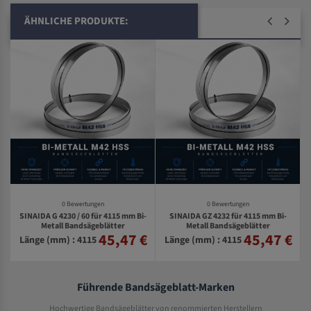
ÄHNLICHE PRODUKTE:
0 Bewertungen
0 Bewertungen
SINAIDA G 4230 / 60 für 4115 mm Bi-
SINAIDA GZ 4232 für 4115 mm Bi-
Metall Bandsägeblätter
Metall Bandsägeblätter
45,47 €
45,47 €
€
Länge (mm) : 4115
Länge (mm) : 4115
Führende Bandsägeblatt-Marken
Hochwertige Bandsägeblätter von renommierten Herstellern