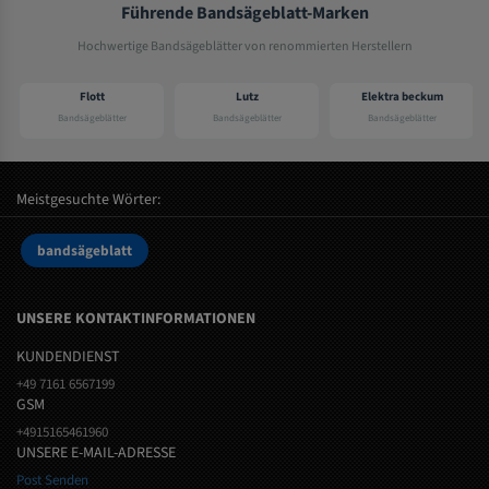
Führende Bandsägeblatt-Marken
Hochwertige Bandsägeblätter von renommierten Herstellern
Flott
Lutz
Elektra beckum
Bandsägeblätter
Bandsägeblätter
Bandsägeblätter
Meistgesuchte Wörter:
bandsägeblatt
UNSERE KONTAKTINFORMATIONEN
KUNDENDIENST
+49 7161 6567199
GSM
+4915165461960
UNSERE E-MAIL-ADRESSE
Post Senden