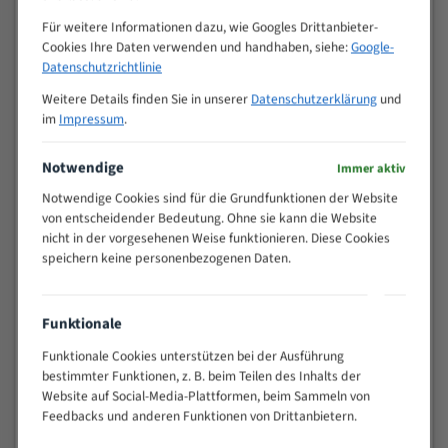
Zähne pro
M (mm)
Für weitere Informationen dazu, wie Googles Drittanbieter-
Zoll (ZpZ)
)
Cookies Ihre Daten verwenden und handhaben, siehe:
Google-
>
10/14
Datenschutzrichtlinie
25
Weitere Details finden Sie in unserer
Datenschutzerklärung
und
15 - 40
8/12
im
Impressum
.
25 - 50
6/10
35 - 70
5/8
Notwendige
Immer aktiv
50 - 120
4/6
Notwendige Cookies sind für die Grundfunktionen der Website
80 - 180
3/4
von entscheidender Bedeutung. Ohne sie kann die Website
130 -
2/3
nicht in der vorgesehenen Weise funktionieren. Diese Cookies
350
speichern keine personenbezogenen Daten.
150 -
1,5/2
450
200 -
Funktionale
1,1/1,6
600
Funktionale Cookies unterstützen bei der Ausführung
> 500
0,75/1,25
bestimmter Funktionen, z. B. beim Teilen des Inhalts der
Vorteile:
Website auf Social-Media-Plattformen, beim Sammeln von
Feedbacks und anderen Funktionen von Drittanbietern.
Vielseitiges Bandsägeblatt für verschiedenste