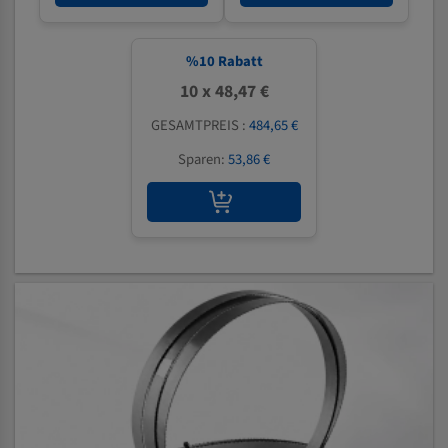
%
10
Rabatt
10 x 48,47 €
GESAMTPREIS :
484,65 €
Sparen:
53,86 €