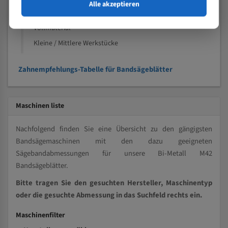
Speziell entwickelt für Profile / Rohre
Alle akzeptieren
Kleine und mittlere Profile / Kleine Durchmesser
Vollmaterial
Kleine / Mittlere Werkstücke
Zahnempfehlungs-Tabelle für Bandsägeblätter
Maschinen liste
Nachfolgend finden Sie eine Übersicht zu den gängigsten
Bandsägemaschinen mit den dazu geeigneten
Sägebandabmessungen für unsere Bi-Metall M42
Bandsägeblätter.
Bitte tragen Sie den gesuchten Hersteller, Maschinentyp
oder die gesuchte Abmessung in das Suchfeld rechts ein.
Maschinenfilter