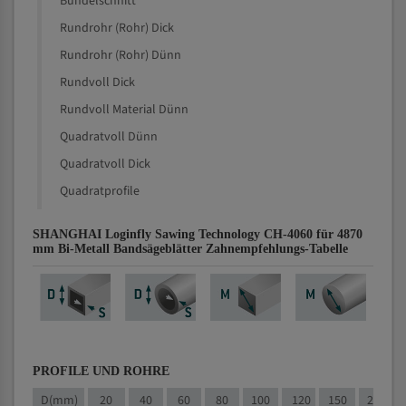
Bündelschnitt
Rundrohr (Rohr) Dick
Rundrohr (Rohr) Dünn
Rundvoll Dick
Rundvoll Material Dünn
Quadratvoll Dünn
Quadratvoll Dick
Quadratprofile
SHANGHAI Loginfly Sawing Technology CH-4060 für 4870
mm Bi-Metall Bandsägeblätter Zahnempfehlungs-Tabelle
PROFILE UND ROHRE
D(mm)
20
40
60
80
100
120
150
200