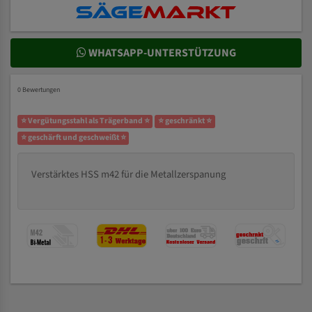
WHATSAPP-UNTERSTÜTZUNG
0 Bewertungen
⭐ Vergütungsstahl als Trägerband ⭐
⭐ geschränkt ⭐
⭐ geschärft und geschweißt ⭐
Verstärktes HSS m42 für die Metallzerspanung