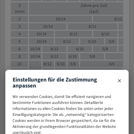
S
Zähne pro Zoll
(mm)
(ZpZ)
2
10/14
8/12
3
10/14
8/12
6/1
4
10/14
8/12
6/10
5/8
5
10/14
8/12
6/10
5/8
6
10/14
8/12
6/10
5/8
8
10/14
8/12
6/10
5/8
4/
10
8/12
6/10
5/8
4/6
12
8/12
6/10
4/6
×
Einstellungen für die Zustimmung
15
8/12
6/10
4/5
anpassen
20
4/6
4/5
30
4/5
4/5
Wir verwenden Cookies, damit Sie effizient navigieren und
50
4/5
3/4
bestimmte Funktionen ausführen können. Detaillierte
Informationen zu allen Cookies finden Sie unten unter jeder
80
3/4
Einwilligungskategorie. Die als „notwendig" kategorisierten
> 100
1,
Cookies werden in Ihrem Browser gespeichert, da sie für die
Aktivierung der grundlegenden Funktionalitäten der Website
VOLLMATERIAL
unerlässlich sind.