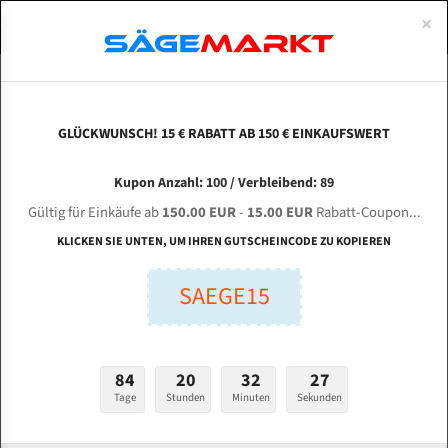
0
×
Spezialstahl Gehärtet
Uddeholm
Glatte
Eine Schneide, doppelte Fase
Spezialstahl
Standart
ÜBER UNS
DEUTSCH
Startseite
Bandsägeblätter Für Metall
Bi-Metal M42 (Standardgröße)
Sha
Uddeholm Gehärtet
Spezialstahl
Konvex
Zwei Schneiden, vierfache Fase
Uddeholm
gehärtete Zahnspitzen
ABOUTS
ENGLISH
GLÜCKWUNSCH! 15 € RABATT AB 150 € EINKAUFSWERT
Flexback
Gehärtete zahnspitzen
Konkav
Flexback Meterware
SHANGHAI Loginfly Sawing Technology CH-4060
FRANCE
Kupon Anzahl: 100 / Verbleibend: 89
Dachzahnung
Bi-Metall Meterware
für 4870 mm Bi-Metall Bandsägeblätter
Gültig für Einkäufe ab
150.00 EUR
-
15.00 EUR
Rabatt-Coupon...
Fleischerei Bandsägeblätter
KLICKEN SIE UNTEN, UM IHREN GUTSCHEINCODE ZU KOPIEREN
Länge (mm):
Bandmesser Glatt Meterware
SAEGE15
mm
Bandmesser Dachzahnung Meterware
Breite (mm):
Konkav Meterware
mm
84
20
32
26
Konvex Meterware
Tage
Stunden
Minuten
Sekunden
Stärken + Zahnteilung:
mm