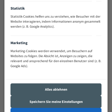
Anwendungen
Statistik
Widerstandsfähig gegen Zahnbruch auch bei
schwierigen Werkstücken (Materialmischung,
Statistik-Cookies helfen uns zu verstehen, wie Besucher mit der
wechselnde Verbindungslängen)
Website interagieren, indem Informationen anonym gesammelt
Sehr geringe Vibration
werden (z. B. Google Analytics).
Äußerst verschleißfest
Marketing
Technische Beschreibung:
Marketing-Cookies werden verwendet, um Besuchern auf
Positiver Spanwinkel
Websites zu folgen. Die Absicht ist, Anzeigen zu zeigen, die
relevant und ansprechend für den einzelnen Benutzer sind (z. B.
Bandkörper aus hochlegiertem Federstahl
Google Ads).
Legierte HSS-beschichtete Zahnspitzen
Spezielle Zahngeometrie und Zahnteilung
Materialien:
Alles ablehnen
Stahl
Speichern Sie meine Einstellungen
Nichteisenmetalle