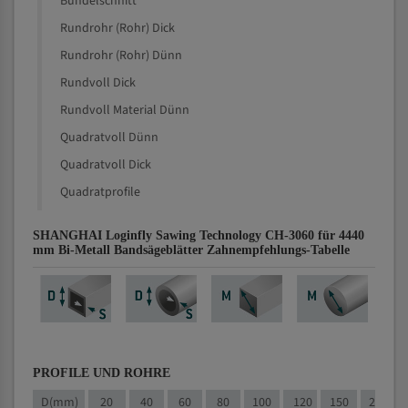
Bündelschnitt
Rundrohr (Rohr) Dick
Rundrohr (Rohr) Dünn
Rundvoll Dick
Rundvoll Material Dünn
Quadratvoll Dünn
Quadratvoll Dick
Quadratprofile
SHANGHAI Loginfly Sawing Technology CH-3060 für 4440
mm Bi-Metall Bandsägeblätter Zahnempfehlungs-Tabelle
PROFILE UND ROHRE
D(mm)
20
40
60
80
100
120
150
200