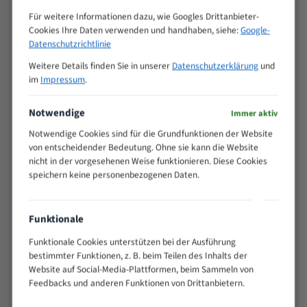
Zähne pro
M (mm)
Für weitere Informationen dazu, wie Googles Drittanbieter-
Zoll (ZpZ)
)
Cookies Ihre Daten verwenden und handhaben, siehe:
Google-
>
Datenschutzrichtlinie
10/14
25
Weitere Details finden Sie in unserer
Datenschutzerklärung
und
15 - 40
8/12
im
Impressum
.
25 - 50
6/10
35 - 70
5/8
Notwendige
Immer aktiv
50 - 120
4/6
Notwendige Cookies sind für die Grundfunktionen der Website
80 - 180
3/4
von entscheidender Bedeutung. Ohne sie kann die Website
130 -
nicht in der vorgesehenen Weise funktionieren. Diese Cookies
2/3
350
speichern keine personenbezogenen Daten.
150 -
1,5/2
450
200 -
Funktionale
1,1/1,6
600
Funktionale Cookies unterstützen bei der Ausführung
> 500
0,75/1,25
bestimmter Funktionen, z. B. beim Teilen des Inhalts der
Website auf Social-Media-Plattformen, beim Sammeln von
Vorteile:
Feedbacks und anderen Funktionen von Drittanbietern.
Vielseitiges Bandsägeblatt für verschiedenste