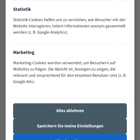
Anwendungen
Statistik
Widerstandsfähig gegen Zahnbruch auch bei
schwierigen Werkstücken (Materialmischung,
Statistik-Cookies helfen uns zu verstehen, wie Besucher mit der
wechselnde Verbindungslängen)
Website interagieren, indem Informationen anonym gesammelt
werden (z. B. Google Analytics).
Sehr geringe Vibration
Äußerst verschleißfest
Marketing
Technische Beschreibung:
Marketing-Cookies werden verwendet, um Besuchern auf
Positiver Spanwinkel
Websites zu folgen. Die Absicht ist, Anzeigen zu zeigen, die
relevant und ansprechend für den einzelnen Benutzer sind (z. B.
Bandkörper aus hochlegiertem Federstahl
Google Ads).
Legierte HSS-beschichtete Zahnspitzen
Spezielle Zahngeometrie und Zahnteilung
Alles ablehnen
Materialien:
Stahl
Speichern Sie meine Einstellungen
Nichteisenmetalle