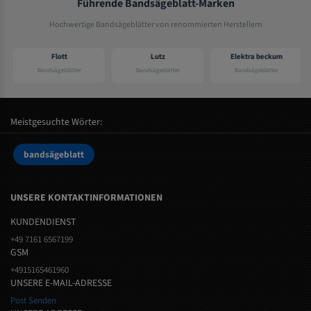
Führende Bandsägeblatt-Marken
Hochwertige Bandsägeblätter von renommierten Herstellern
Flott
Lutz
Elektra beckum
Bandsägeblätter
Bandsägeblätter
Bandsägeblätter
Meistgesuchte Wörter:
bandsägeblatt
UNSERE KONTAKTINFORMATIONEN
KUNDENDIENST
+49 7161 6567199
GSM
+4915165461960
UNSERE E-MAIL-ADRESSE
Post Senden