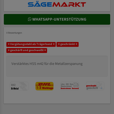
WHATSAPP-UNTERSTÜTZUNG
0 Bewertungen
⭐ Vergütungsstahl als Trägerband ⭐
⭐ geschränkt ⭐
⭐ geschärft und geschweißt ⭐
Verstärktes HSS m42 für die Metallzerspanung