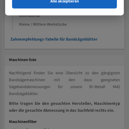
Alle akzeptieren
Speziell entwickelt für Profile / Rohre
Kleine und mittlere Profile / Kleine Durchmesser
Vollmaterial
Kleine / Mittlere Werkstücke
Zahnempfehlungs-Tabelle für Bandsägeblätter
Maschinen liste
Nachfolgend finden Sie eine Übersicht zu den gängigsten
Bandsägemaschinen mit den dazu geeigneten
Sägebandabmessungen für unsere Bi-Metall M42
Bandsägeblätter.
Bitte tragen Sie den gesuchten Hersteller, Maschinentyp
oder die gesuchte Abmessung in das Suchfeld rechts ein.
Maschinenfilter