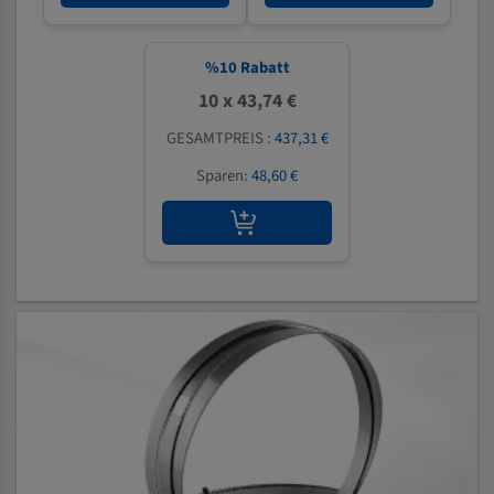
%
10
Rabatt
10 x 43,74 €
GESAMTPREIS :
437,31 €
Sparen:
48,60 €