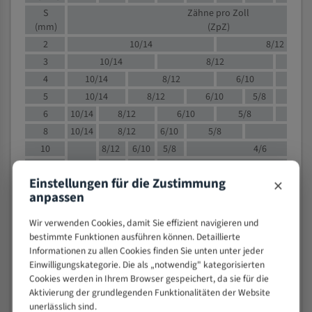
S
Zähne pro Zoll
(mm)
(ZpZ)
2
10/14
8/12
3
10/14
8/12
6/1
4
10/14
8/12
6/10
5/8
5
10/14
8/12
6/10
5/8
6
10/14
8/12
6/10
5/8
8
10/14
8/12
6/10
5/8
4/
10
8/12
6/10
5/8
4/6
12
8/12
6/10
4/6
×
Einstellungen für die Zustimmung
15
8/12
6/10
4/5
anpassen
20
4/6
4/5
30
4/5
4/5
Wir verwenden Cookies, damit Sie effizient navigieren und
50
4/5
3/4
bestimmte Funktionen ausführen können. Detaillierte
Informationen zu allen Cookies finden Sie unten unter jeder
80
3/4
Einwilligungskategorie. Die als „notwendig" kategorisierten
> 100
1,
Cookies werden in Ihrem Browser gespeichert, da sie für die
Aktivierung der grundlegenden Funktionalitäten der Website
VOLLMATERIAL
unerlässlich sind.