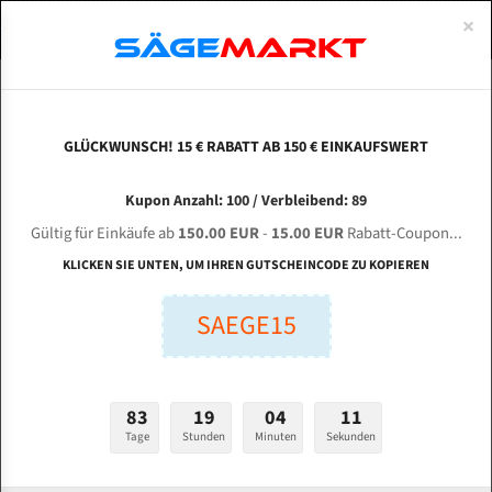
0
×
Spezialstahl Gehärtet
Uddeholm
Glatte
Eine Schneide, doppelte Fase
Spezialstahl
Standart
ÜBER UNS
DEUTSCH
Startseite
Bandsägeblätter Für Metall
Bi-Metal M42 (Standardgröße)
Sha
Uddeholm Gehärtet
Spezialstahl
Konvex
Zwei Schneiden, vierfache Fase
Uddeholm
gehärtete Zahnspitzen
ABOUTS
ENGLISH
GLÜCKWUNSCH! 15 € RABATT AB 150 € EINKAUFSWERT
Flexback
Gehärtete zahnspitzen
Konkav
Flexback Meterware
SHANGHAI Loginfly Sawing Technology CH-3060
FRANCE
Kupon Anzahl: 100 / Verbleibend: 89
Dachzahnung
Bi-Metall Meterware
für 4440 mm Bi-Metall Bandsägeblätter
Gültig für Einkäufe ab
150.00 EUR
-
15.00 EUR
Rabatt-Coupon...
Fleischerei Bandsägeblätter
KLICKEN SIE UNTEN, UM IHREN GUTSCHEINCODE ZU KOPIEREN
Länge (mm):
Bandmesser Glatt Meterware
SAEGE15
mm
Bandmesser Dachzahnung Meterware
Breite (mm):
Konkav Meterware
mm
83
19
04
10
Konvex Meterware
Tage
Stunden
Minuten
Sekunden
Stärken + Zahnteilung:
mm