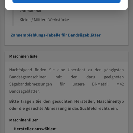
Kleine und mittlere Profile / Kleine Durchmesser
Vollmaterial
Kleine / Mittlere Werkstücke
Zahnempfehlungs-Tabelle für Bandsägeblätter
Maschinen liste
Nachfolgend finden Sie eine Übersicht zu den gängigsten
Bandsägemaschinen mit den dazu geeigneten
Sägebandabmessungen für unsere Bi-Metall M42
Bandsägeblätter.
Bitte tragen Sie den gesuchten Hersteller, Maschinentyp
oder die gesuchte Abmessung in das Suchfeld rechts ein.
Maschinenfilter
Hersteller auswählen: