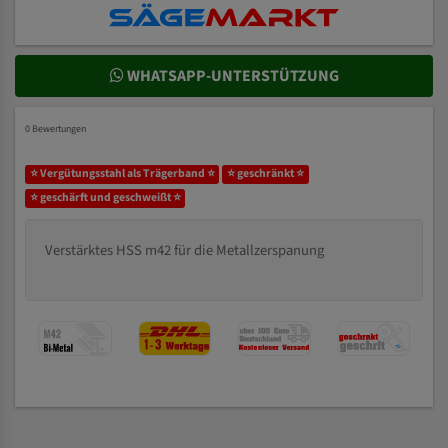
WHATSAPP-UNTERSTÜTZUNG
0 Bewertungen
⭐ Vergütungsstahl als Trägerband ⭐
⭐ geschränkt ⭐
⭐ geschärft und geschweißt ⭐
Verstärktes HSS m42 für die Metallzerspanung