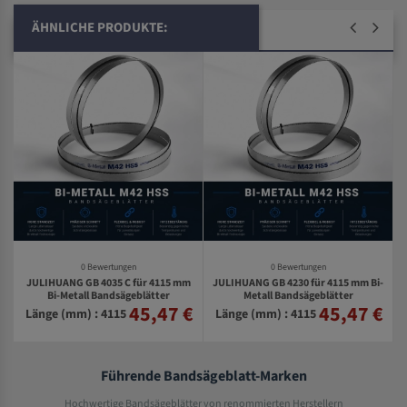
ÄHNLICHE PRODUKTE:
0 Bewertungen
0 Bewertungen
JULIHUANG GB 4035 C für 4115 mm
JULIHUANG GB 4230 für 4115 mm Bi-
-
Bi-Metall Bandsägeblätter
Metall Bandsägeblätter
45,47 €
45,47 €
€
Länge (mm) : 4115
Länge (mm) : 4115
Führende Bandsägeblatt-Marken
Hochwertige Bandsägeblätter von renommierten Herstellern