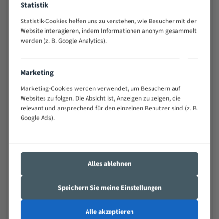
Statistik
Widerstandsfähig gegen Zahnbruch auch bei
schwierigen Werkstücken (Materialmischung,
Statistik-Cookies helfen uns zu verstehen, wie Besucher mit der
wechselnde Verbindungslängen)
Website interagieren, indem Informationen anonym gesammelt
werden (z. B. Google Analytics).
Sehr geringe Vibration
Äußerst verschleißfest
Marketing
Technische Beschreibung:
Marketing-Cookies werden verwendet, um Besuchern auf
Positiver Spanwinkel
Websites zu folgen. Die Absicht ist, Anzeigen zu zeigen, die
relevant und ansprechend für den einzelnen Benutzer sind (z. B.
Bandkörper aus hochlegiertem Federstahl
Google Ads).
Legierte HSS-beschichtete Zahnspitzen
Spezielle Zahngeometrie und Zahnteilung
Alles ablehnen
Materialien:
Stahl
Speichern Sie meine Einstellungen
Nichteisenmetalle
Alle akzeptieren
Speziell entwickelt für Profile / Rohre