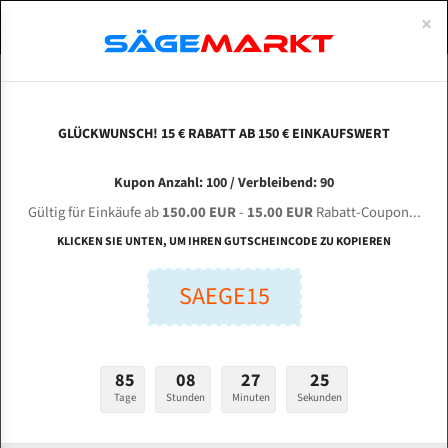
0
×
Spezialstahl Gehärtet
Uddeholm
Glatte
Eine Schneide, doppelte Fase
Spezialstahl
Standart
ÜBER UNS
DEUTSCH
Startseite
Bandsägeblätter Für Metall
Bi-Metal M42 (Standardgröße)
Jul
Uddeholm Gehärtet
Spezialstahl
Konvex
Zwei Schneiden, vierfache Fase
Uddeholm
gehärtete Zahnspitzen
ABOUTS
ENGLISH
GLÜCKWUNSCH! 15 € RABATT AB 150 € EINKAUFSWERT
Flexback
Gehärtete zahnspitzen
Konkav
Flexback Meterware
JULIHUANG S - 350 für 4115 mm Bi-Metall
FRANCE
Kupon Anzahl: 100 / Verbleibend: 90
Dachzahnung
Bi-Metall Meterware
Bandsägeblätter
Gültig für Einkäufe ab
150.00 EUR
-
15.00 EUR
Rabatt-Coupon...
Fleischerei Bandsägeblätter
KLICKEN SIE UNTEN, UM IHREN GUTSCHEINCODE ZU KOPIEREN
Länge (mm):
Bandmesser Glatt Meterware
SAEGE15
mm
Bandmesser Dachzahnung Meterware
Breite (mm):
Konkav Meterware
mm
85
08
27
24
Konvex Meterware
Tage
Stunden
Minuten
Sekunden
Stärken + Zahnteilung:
mm