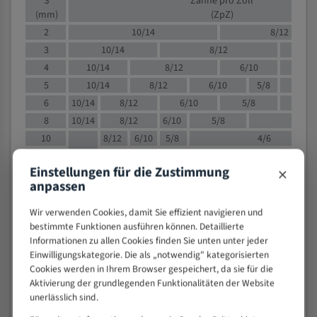
S
Zähne pro Zoll
(mm)
(ZpZ)
2
10/14
8/12
3
10/14
8/12
6/1
4
10/14
8/12
6/10
5/8
5
10/14
8/12
6/10
5/8
6
10/14
8/12
6/10
5/8
8
10/14
8/12
6/10
5/8
4/
10
8/12
6/10
5/8
4/6
12
8/12
6/10
4/6
×
Einstellungen für die Zustimmung
15
8/12
6/10
4/5
anpassen
20
4/6
4/5
30
4/5
4/5
Wir verwenden Cookies, damit Sie effizient navigieren und
bestimmte Funktionen ausführen können. Detaillierte
50
4/5
3/4
Informationen zu allen Cookies finden Sie unten unter jeder
80
3/4
Einwilligungskategorie. Die als „notwendig" kategorisierten
> 100
1,
Cookies werden in Ihrem Browser gespeichert, da sie für die
Aktivierung der grundlegenden Funktionalitäten der Website
VOLLMATERIAL
unerlässlich sind.
Zähne pro