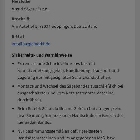
Hersteller
Arend Sägetech e.K.
Anschrift
Am Autohof 2, 73037 Göppingen, Deutschland
E-Mail
info@saegemarkt.de
Sicherheits- und Warnhinweise
Extrem scharfe Schneidzähne – es besteht
Schnittverletzungsgefahr. Handhabung, Transport und
Lagerung nur mit geeigneten Schutzhandschuhen.
Montage und Wechsel des Sägebandes ausschließlich bei
ausgeschalteter und vom Netz getrennter Maschine
durchführen.
Beim Betrieb Schutzbrille und Gehörschutz tragen; keine
lose Kleidung, Schmuck oder Handschuhe im Bereich des
laufenden Bandes.
Nur bestimmungsgemäß an dafür geeigneten
Bandsägemaschinen und im angegebenen Maß- bzw.