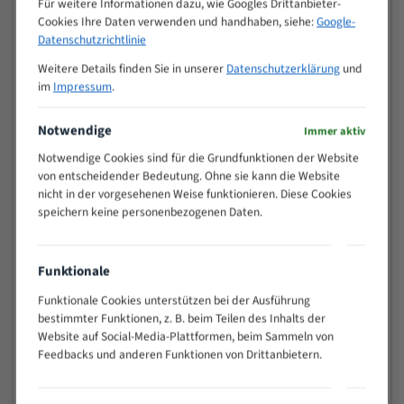
Für weitere Informationen dazu, wie Googles Drittanbieter-
M (mm)
Zoll (ZpZ)
)
Cookies Ihre Daten verwenden und handhaben, siehe:
Google-
>
Datenschutzrichtlinie
10/14
25
Weitere Details finden Sie in unserer
Datenschutzerklärung
und
15 - 40
8/12
im
Impressum
.
25 - 50
6/10
35 - 70
5/8
Notwendige
Immer aktiv
50 - 120
4/6
Notwendige Cookies sind für die Grundfunktionen der Website
80 - 180
3/4
von entscheidender Bedeutung. Ohne sie kann die Website
130 -
nicht in der vorgesehenen Weise funktionieren. Diese Cookies
2/3
350
speichern keine personenbezogenen Daten.
150 -
1,5/2
450
200 -
Funktionale
1,1/1,6
600
Funktionale Cookies unterstützen bei der Ausführung
> 500
0,75/1,25
bestimmter Funktionen, z. B. beim Teilen des Inhalts der
Website auf Social-Media-Plattformen, beim Sammeln von
Vorteile:
Feedbacks und anderen Funktionen von Drittanbietern.
Vielseitiges Bandsägeblatt für verschiedenste
Anwendungen