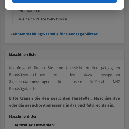
Kleine und mittlere Profile / Kleine Durchmesser
Vollmaterial
Kleine / Mittlere Werkstücke
Zahnempfehlungs-Tabelle für Bandsägeblätter
Maschinen liste
Nachfolgend finden Sie eine Übersicht zu den gängigsten
Bandsägemaschinen mit den dazu geeigneten
Sägebandabmessungen für unsere Bi-Metall M42
Bandsägeblätter.
Bitte tragen Sie den gesuchten Hersteller, Maschinentyp
oder die gesuchte Abmessung in das Suchfeld rechts ein.
Maschinenfilter
Hersteller auswählen: