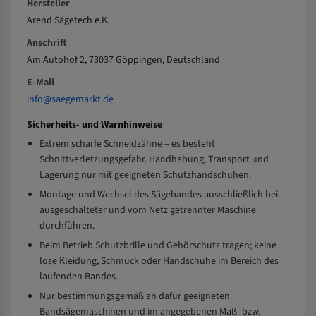
Hersteller
Arend Sägetech e.K.
Anschrift
Am Autohof 2, 73037 Göppingen, Deutschland
E-Mail
info@saegemarkt.de
Sicherheits- und Warnhinweise
Extrem scharfe Schneidzähne – es besteht
Schnittverletzungsgefahr. Handhabung, Transport und
Lagerung nur mit geeigneten Schutzhandschuhen.
Montage und Wechsel des Sägebandes ausschließlich bei
ausgeschalteter und vom Netz getrennter Maschine
durchführen.
Beim Betrieb Schutzbrille und Gehörschutz tragen; keine
lose Kleidung, Schmuck oder Handschuhe im Bereich des
laufenden Bandes.
Nur bestimmungsgemäß an dafür geeigneten
Bandsägemaschinen und im angegebenen Maß- bzw.