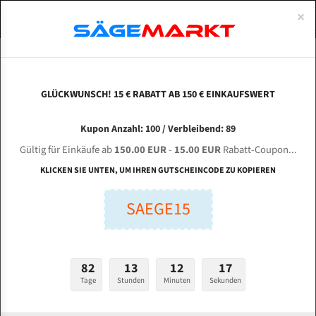
0
×
Spezialstahl Gehärtet
Uddeholm
Glatte
Eine Schneide, doppelte Fase
Spezialstahl
Standart
ÜBER UNS
DEUTSCH
Startseite
Bandsägeblätter Für Metall
Bi-Metal M42 (Standardgröße)
Jul
Uddeholm Gehärtet
Spezialstahl
Konvex
Zwei Schneiden, vierfache Fase
Uddeholm
gehärtete Zahnspitzen
ABOUTS
ENGLISH
GLÜCKWUNSCH! 15 € RABATT AB 150 € EINKAUFSWERT
Flexback
Gehärtete zahnspitzen
Konkav
Flexback Meterware
JULIHUANG GZ 4230 für 4115 mm Bi-Metall
FRANCE
Kupon Anzahl: 100 / Verbleibend: 89
Dachzahnung
Bi-Metall Meterware
Bandsägeblätter
Gültig für Einkäufe ab
150.00 EUR
-
15.00 EUR
Rabatt-Coupon...
Fleischerei Bandsägeblätter
KLICKEN SIE UNTEN, UM IHREN GUTSCHEINCODE ZU KOPIEREN
Länge (mm):
Bandmesser Glatt Meterware
SAEGE15
mm
Bandmesser Dachzahnung Meterware
Breite (mm):
Konkav Meterware
mm
82
13
12
16
Konvex Meterware
Tage
Stunden
Minuten
Sekunden
Stärken + Zahnteilung:
mm