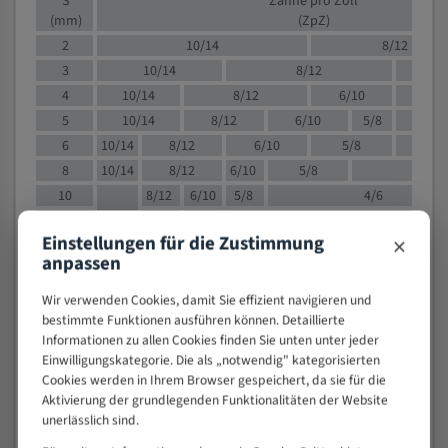
S
Zähne pro Zoll
(mm)
(ZpZ)
2
10/14
8/12
3
10/14
8/12
6/1
4
10/14
8/12
6/10
5/8
5
10/14
8/12
6/10
5/8
6
10/14
8/12
6/10
5/8
8
10/14
8/12
6/10
5/8
4/
10
8/12
6/10
5/8
4/6
12
8/12
6/10
4/6
×
Einstellungen für die Zustimmung
15
8/12
6/10
4/5
anpassen
20
4/6
4/5
30
4/5
4/5
Wir verwenden Cookies, damit Sie effizient navigieren und
bestimmte Funktionen ausführen können. Detaillierte
50
4/5
3/4
Informationen zu allen Cookies finden Sie unten unter jeder
80
3/4
Einwilligungskategorie. Die als „notwendig" kategorisierten
> 100
1,
Cookies werden in Ihrem Browser gespeichert, da sie für die
Aktivierung der grundlegenden Funktionalitäten der Website
VOLLMATERIAL
unerlässlich sind.
Zähne pro