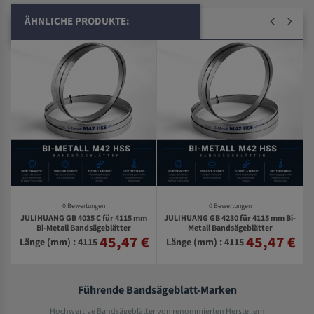
ÄHNLICHE PRODUKTE:
0 Bewertungen
0 Bewertungen
JULIHUANG GB 4035 C für 4115 mm
JULIHUANG GB 4230 für 4115 mm Bi-
-
Bi-Metall Bandsägeblätter
Metall Bandsägeblätter
45,47 €
45,47 €
€
Länge (mm) : 4115
Länge (mm) : 4115
Führende Bandsägeblatt-Marken
Hochwertige Bandsägeblätter von renommierten Herstellern