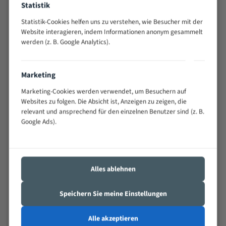
Statistik
Widerstandsfähig gegen Zahnbruch auch bei
schwierigen Werkstücken (Materialmischung,
Statistik-Cookies helfen uns zu verstehen, wie Besucher mit der
wechselnde Verbindungslängen)
Website interagieren, indem Informationen anonym gesammelt
werden (z. B. Google Analytics).
Sehr geringe Vibration
Äußerst verschleißfest
Marketing
Technische Beschreibung:
Marketing-Cookies werden verwendet, um Besuchern auf
Positiver Spanwinkel
Websites zu folgen. Die Absicht ist, Anzeigen zu zeigen, die
relevant und ansprechend für den einzelnen Benutzer sind (z. B.
Bandkörper aus hochlegiertem Federstahl
Google Ads).
Legierte HSS-beschichtete Zahnspitzen
Spezielle Zahngeometrie und Zahnteilung
Alles ablehnen
Materialien:
Stahl
Speichern Sie meine Einstellungen
Nichteisenmetalle
Alle akzeptieren
Speziell entwickelt für Profile / Rohre