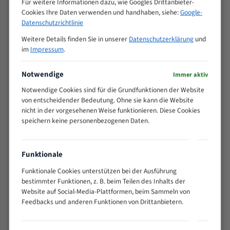
Für weitere Informationen dazu, wie Googles Drittanbieter-
M (mm)
Zoll (ZpZ)
)
Cookies Ihre Daten verwenden und handhaben, siehe:
Google-
>
Datenschutzrichtlinie
10/14
25
Weitere Details finden Sie in unserer
Datenschutzerklärung
und
15 - 40
8/12
im
Impressum
.
25 - 50
6/10
35 - 70
5/8
Notwendige
Immer aktiv
50 - 120
4/6
Notwendige Cookies sind für die Grundfunktionen der Website
80 - 180
3/4
von entscheidender Bedeutung. Ohne sie kann die Website
130 -
nicht in der vorgesehenen Weise funktionieren. Diese Cookies
2/3
350
speichern keine personenbezogenen Daten.
150 -
1,5/2
450
200 -
Funktionale
1,1/1,6
600
Funktionale Cookies unterstützen bei der Ausführung
> 500
0,75/1,25
bestimmter Funktionen, z. B. beim Teilen des Inhalts der
Website auf Social-Media-Plattformen, beim Sammeln von
Vorteile:
Feedbacks und anderen Funktionen von Drittanbietern.
Vielseitiges Bandsägeblatt für verschiedenste
Anwendungen