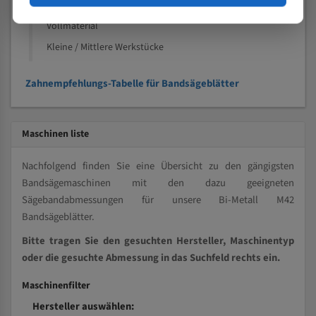
Kleine und mittlere Profile / Kleine Durchmesser
Vollmaterial
Kleine / Mittlere Werkstücke
Zahnempfehlungs-Tabelle für Bandsägeblätter
Maschinen liste
Nachfolgend finden Sie eine Übersicht zu den gängigsten
Bandsägemaschinen mit den dazu geeigneten
Sägebandabmessungen für unsere Bi-Metall M42
Bandsägeblätter.
Bitte tragen Sie den gesuchten Hersteller, Maschinentyp
oder die gesuchte Abmessung in das Suchfeld rechts ein.
Maschinenfilter
Hersteller auswählen: