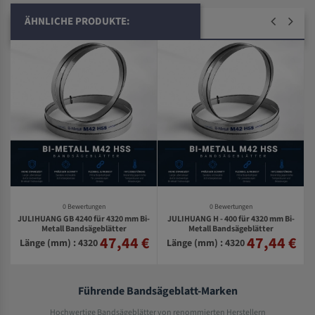
ÄHNLICHE PRODUKTE:
0 Bewertungen
0 Bewertungen
JULIHUANG GB 4240 für 4320 mm Bi-
JULIHUANG H - 400 für 4320 mm Bi-
-
Metall Bandsägeblätter
Metall Bandsägeblätter
47,44 €
47,44 €
€
Länge (mm) : 4320
Länge (mm) : 4320
Führende Bandsägeblatt-Marken
Hochwertige Bandsägeblätter von renommierten Herstellern