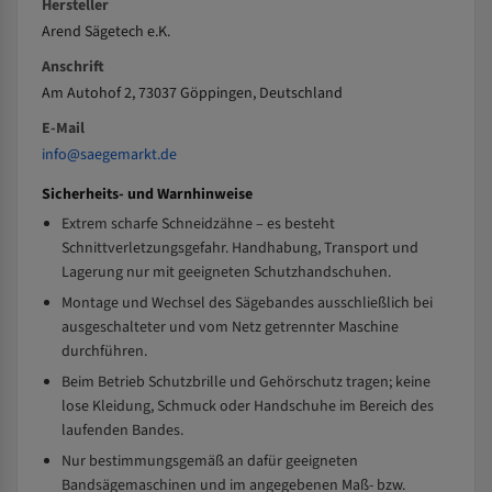
Hersteller
Arend Sägetech e.K.
Anschrift
Am Autohof 2, 73037 Göppingen, Deutschland
E-Mail
info@saegemarkt.de
Sicherheits- und Warnhinweise
Extrem scharfe Schneidzähne – es besteht
Schnittverletzungsgefahr. Handhabung, Transport und
Lagerung nur mit geeigneten Schutzhandschuhen.
Montage und Wechsel des Sägebandes ausschließlich bei
ausgeschalteter und vom Netz getrennter Maschine
durchführen.
Beim Betrieb Schutzbrille und Gehörschutz tragen; keine
lose Kleidung, Schmuck oder Handschuhe im Bereich des
laufenden Bandes.
Nur bestimmungsgemäß an dafür geeigneten
Bandsägemaschinen und im angegebenen Maß- bzw.