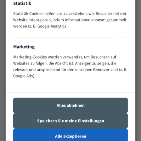
Statistik
Widerstandsfähig gegen Zahnbruch auch bei
schwierigen Werkstücken (Materialmischung,
Statistik-Cookies helfen uns zu verstehen, wie Besucher mit der
wechselnde Verbindungslängen)
Website interagieren, indem Informationen anonym gesammelt
werden (z. B. Google Analytics).
Sehr geringe Vibration
Äußerst verschleißfest
Marketing
Technische Beschreibung:
Marketing-Cookies werden verwendet, um Besuchern auf
Positiver Spanwinkel
Websites zu folgen. Die Absicht ist, Anzeigen zu zeigen, die
relevant und ansprechend für den einzelnen Benutzer sind (z. B.
Bandkörper aus hochlegiertem Federstahl
Google Ads).
Legierte HSS-beschichtete Zahnspitzen
Spezielle Zahngeometrie und Zahnteilung
Alles ablehnen
Materialien:
Stahl
Speichern Sie meine Einstellungen
Nichteisenmetalle
Alle akzeptieren
Speziell entwickelt für Profile / Rohre