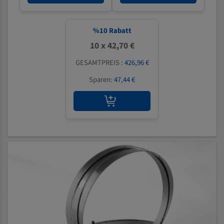
%
10
Rabatt
10 x 42,70 €
GESAMTPREIS :
426,96 €
Sparen:
47,44 €