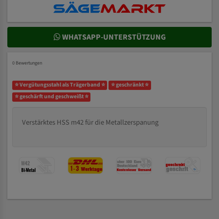
WHATSAPP-UNTERSTÜTZUNG
0 Bewertungen
⭐ Vergütungsstahl als Trägerband ⭐
⭐ geschränkt ⭐
⭐ geschärft und geschweißt ⭐
Verstärktes HSS m42 für die Metallzerspanung