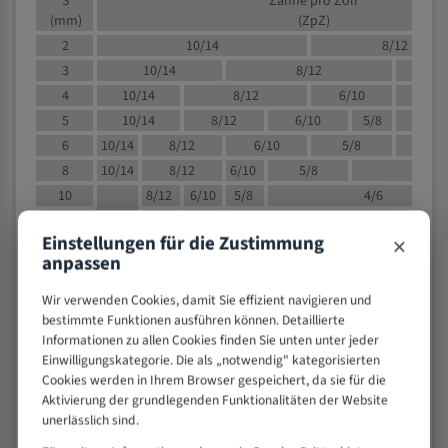
S
Zähne pro Zoll
(mm)
(ZpZ)
2
10/14
8/12
3
10/14
8/12
6/1
4
10/14
8/12
6/10
5/8
5
10/14
8/12
6/10
5/8
6
10/14
8/12
6/10
5/8
8
10/14
8/12
6/10
5/8
4/
10
8/12
6/10
5/8
4/6
12
8/12
6/10
4/6
×
Einstellungen für die Zustimmung
15
8/12
6/10
4/5
anpassen
20
4/6
4/5
30
4/5
4/5
Wir verwenden Cookies, damit Sie effizient navigieren und
bestimmte Funktionen ausführen können. Detaillierte
50
4/5
3/4
Informationen zu allen Cookies finden Sie unten unter jeder
80
3/4
Einwilligungskategorie. Die als „notwendig" kategorisierten
> 100
1,
Cookies werden in Ihrem Browser gespeichert, da sie für die
Aktivierung der grundlegenden Funktionalitäten der Website
VOLLMATERIAL
unerlässlich sind.
Zähne pro