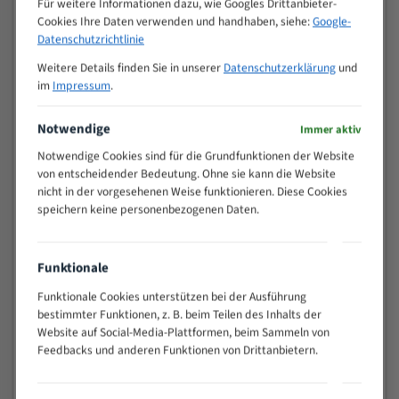
Für weitere Informationen dazu, wie Googles Drittanbieter-
M (mm)
Zoll (ZpZ)
)
Cookies Ihre Daten verwenden und handhaben, siehe:
Google-
>
Datenschutzrichtlinie
10/14
25
Weitere Details finden Sie in unserer
Datenschutzerklärung
und
15 - 40
8/12
im
Impressum
.
25 - 50
6/10
35 - 70
5/8
Notwendige
Immer aktiv
50 - 120
4/6
Notwendige Cookies sind für die Grundfunktionen der Website
80 - 180
3/4
von entscheidender Bedeutung. Ohne sie kann die Website
130 -
nicht in der vorgesehenen Weise funktionieren. Diese Cookies
2/3
350
speichern keine personenbezogenen Daten.
150 -
1,5/2
450
200 -
Funktionale
1,1/1,6
600
Funktionale Cookies unterstützen bei der Ausführung
> 500
0,75/1,25
bestimmter Funktionen, z. B. beim Teilen des Inhalts der
Website auf Social-Media-Plattformen, beim Sammeln von
Vorteile:
Feedbacks und anderen Funktionen von Drittanbietern.
Vielseitiges Bandsägeblatt für verschiedenste
Anwendungen