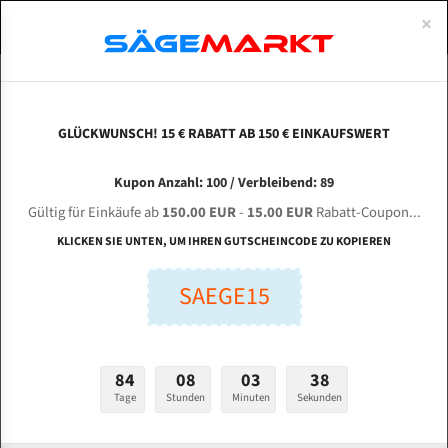
0
×
Spezialstahl Gehärtet
Uddeholm
Glatte
Eine Schneide, doppelte Fase
Spezialstahl
Standart
ÜBER UNS
DEUTSCH
Startseite
Bandsägeblätter Für Metall
Bi-Metal M42 (Standardgröße)
Jul
Uddeholm Gehärtet
Spezialstahl
Konvex
Zwei Schneiden, vierfache Fase
Uddeholm
gehärtete Zahnspitzen
ABOUTS
ENGLISH
GLÜCKWUNSCH! 15 € RABATT AB 150 € EINKAUFSWERT
Flexback
Gehärtete zahnspitzen
Konkav
Flexback Meterware
JULIHUANG GB 4240 für 4320 mm Bi-Metall
FRANCE
Kupon Anzahl: 100 / Verbleibend: 89
Dachzahnung
Bi-Metall Meterware
Bandsägeblätter
Gültig für Einkäufe ab
150.00 EUR
-
15.00 EUR
Rabatt-Coupon...
Fleischerei Bandsägeblätter
KLICKEN SIE UNTEN, UM IHREN GUTSCHEINCODE ZU KOPIEREN
Länge (mm):
Bandmesser Glatt Meterware
SAEGE15
mm
Bandmesser Dachzahnung Meterware
Breite (mm):
Konkav Meterware
mm
84
08
03
37
Konvex Meterware
Tage
Stunden
Minuten
Sekunden
Stärken + Zahnteilung:
mm