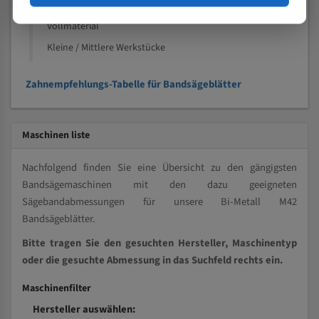
Kleine und mittlere Profile / Kleine Durchmesser
Vollmaterial
Kleine / Mittlere Werkstücke
Zahnempfehlungs-Tabelle für Bandsägeblätter
Maschinen liste
Nachfolgend finden Sie eine Übersicht zu den gängigsten
Bandsägemaschinen mit den dazu geeigneten
Sägebandabmessungen für unsere Bi-Metall M42
Bandsägeblätter.
Bitte tragen Sie den gesuchten Hersteller, Maschinentyp
oder die gesuchte Abmessung in das Suchfeld rechts ein.
Maschinenfilter
Hersteller auswählen: