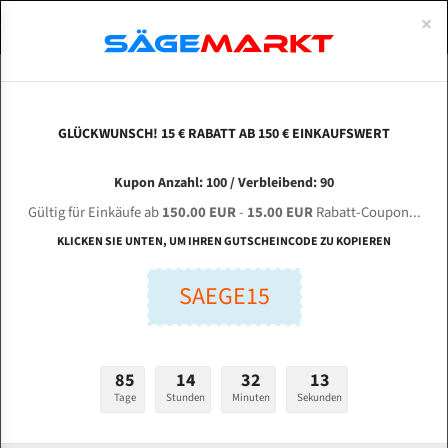
0
×
Spezialstahl Gehärtet
Uddeholm
Glatte
Eine Schneide, doppelte Fase
Spezialstahl
Standart
ÜBER UNS
DEUTSCH
Startseite
Bandsägeblätter Für Metall
Bi-Metal M42 (Standardgröße)
Jul
Uddeholm Gehärtet
Spezialstahl
Konvex
Zwei Schneiden, vierfache Fase
Uddeholm
gehärtete Zahnspitzen
ABOUTS
ENGLISH
GLÜCKWUNSCH! 15 € RABATT AB 150 € EINKAUFSWERT
Flexback
Gehärtete zahnspitzen
Konkav
Flexback Meterware
JULIHUANG GB 4038 für 4320 mm Bi-Metall
FRANCE
Kupon Anzahl: 100 / Verbleibend: 90
Dachzahnung
Bi-Metall Meterware
Bandsägeblätter
Gültig für Einkäufe ab
150.00 EUR
-
15.00 EUR
Rabatt-Coupon...
Fleischerei Bandsägeblätter
KLICKEN SIE UNTEN, UM IHREN GUTSCHEINCODE ZU KOPIEREN
Länge (mm):
Bandmesser Glatt Meterware
SAEGE15
mm
Bandmesser Dachzahnung Meterware
Breite (mm):
Konkav Meterware
mm
85
14
32
13
Konvex Meterware
Tage
Stunden
Minuten
Sekunden
Stärken + Zahnteilung:
mm