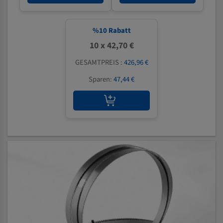
%
10
Rabatt
10 x 42,70 €
GESAMTPREIS :
426,96 €
Sparen:
47,44 €