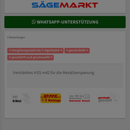
WHATSAPP-UNTERSTÜTZUNG
0 Bewertungen
⭐ Vergütungsstahl als Trägerband ⭐
⭐ geschränkt ⭐
⭐ geschärft und geschweißt ⭐
Verstärktes HSS m42 für die Metallzerspanung