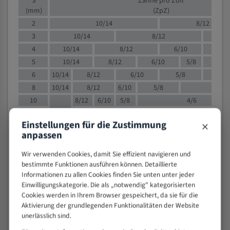
S
Zähne pro Zoll
(mm)
(ZpZ)
2
10/14
8/12
3
10/14
8/12
6/1
4
10/14
8/12
6/10
5/8
5
10/14
8/12
6/10
5/8
6
10/14
8/12
6/10
5/8
8
10/14
8/12
6/10
5/8
4/
10
8/12
6/10
5/8
4/6
12
8/12
6/10
4/6
×
Einstellungen für die Zustimmung
15
8/12
6/10
4/5
anpassen
20
4/6
4/5
30
4/5
4/5
Wir verwenden Cookies, damit Sie effizient navigieren und
bestimmte Funktionen ausführen können. Detaillierte
50
4/5
3/4
Informationen zu allen Cookies finden Sie unten unter jeder
80
3/4
Einwilligungskategorie. Die als „notwendig" kategorisierten
> 100
1,
Cookies werden in Ihrem Browser gespeichert, da sie für die
Aktivierung der grundlegenden Funktionalitäten der Website
VOLLMATERIAL
unerlässlich sind.
Zähne pro