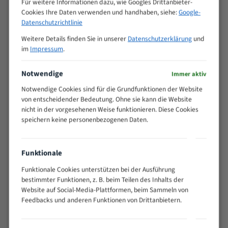
Für weitere Informationen dazu, wie Googles Drittanbieter-
M (mm)
Zoll (ZpZ)
)
Cookies Ihre Daten verwenden und handhaben, siehe:
Google-
>
Datenschutzrichtlinie
10/14
25
Weitere Details finden Sie in unserer
Datenschutzerklärung
und
15 - 40
8/12
im
Impressum
.
25 - 50
6/10
35 - 70
5/8
Notwendige
Immer aktiv
50 - 120
4/6
Notwendige Cookies sind für die Grundfunktionen der Website
80 - 180
3/4
von entscheidender Bedeutung. Ohne sie kann die Website
130 -
nicht in der vorgesehenen Weise funktionieren. Diese Cookies
2/3
350
speichern keine personenbezogenen Daten.
150 -
1,5/2
450
200 -
Funktionale
1,1/1,6
600
Funktionale Cookies unterstützen bei der Ausführung
> 500
0,75/1,25
bestimmter Funktionen, z. B. beim Teilen des Inhalts der
Website auf Social-Media-Plattformen, beim Sammeln von
Vorteile:
Feedbacks und anderen Funktionen von Drittanbietern.
Vielseitiges Bandsägeblatt für verschiedenste
Anwendungen