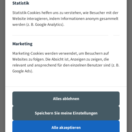
Statistik
Widerstandsfähig gegen Zahnbruch auch bei
schwierigen Werkstücken (Materialmischung,
Statistik-Cookies helfen uns zu verstehen, wie Besucher mit der
wechselnde Verbindungslängen)
Website interagieren, indem Informationen anonym gesammelt
werden (z. B. Google Analytics).
Sehr geringe Vibration
Äußerst verschleißfest
Marketing
Technische Beschreibung:
Marketing-Cookies werden verwendet, um Besuchern auf
Positiver Spanwinkel
Websites zu folgen. Die Absicht ist, Anzeigen zu zeigen, die
relevant und ansprechend für den einzelnen Benutzer sind (z. B.
Bandkörper aus hochlegiertem Federstahl
Google Ads).
Legierte HSS-beschichtete Zahnspitzen
Spezielle Zahngeometrie und Zahnteilung
Alles ablehnen
Materialien:
Stahl
Speichern Sie meine Einstellungen
Nichteisenmetalle
Alle akzeptieren
Speziell entwickelt für Profile / Rohre