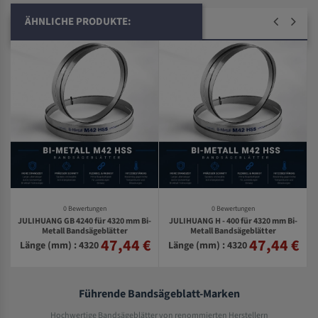
ÄHNLICHE PRODUKTE:
0 Bewertungen
0 Bewertungen
JULIHUANG GB 4240 für 4320 mm Bi-
JULIHUANG H - 400 für 4320 mm Bi-
-
Metall Bandsägeblätter
Metall Bandsägeblätter
47,44 €
47,44 €
€
Länge (mm) : 4320
Länge (mm) : 4320
Führende Bandsägeblatt-Marken
Hochwertige Bandsägeblätter von renommierten Herstellern