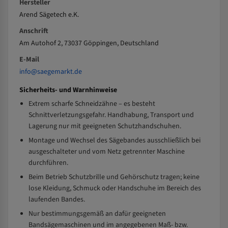
Hersteller
Arend Sägetech e.K.
Anschrift
Am Autohof 2, 73037 Göppingen, Deutschland
E-Mail
info@saegemarkt.de
Sicherheits- und Warnhinweise
Extrem scharfe Schneidzähne – es besteht
Schnittverletzungsgefahr. Handhabung, Transport und
Lagerung nur mit geeigneten Schutzhandschuhen.
Montage und Wechsel des Sägebandes ausschließlich bei
ausgeschalteter und vom Netz getrennter Maschine
durchführen.
Beim Betrieb Schutzbrille und Gehörschutz tragen; keine
lose Kleidung, Schmuck oder Handschuhe im Bereich des
laufenden Bandes.
Nur bestimmungsgemäß an dafür geeigneten
Bandsägemaschinen und im angegebenen Maß- bzw.