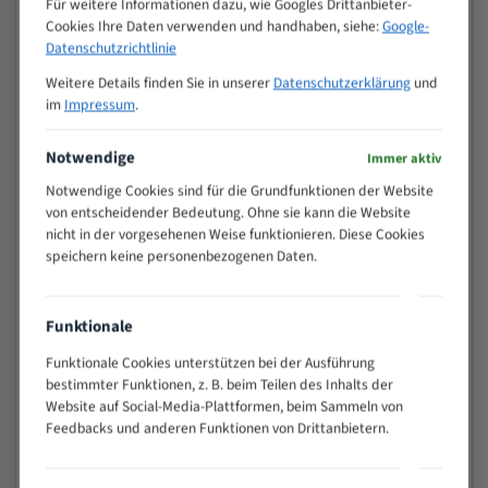
Für weitere Informationen dazu, wie Googles Drittanbieter-
M (mm)
Zoll (ZpZ)
)
Cookies Ihre Daten verwenden und handhaben, siehe:
Google-
>
Datenschutzrichtlinie
10/14
25
Weitere Details finden Sie in unserer
Datenschutzerklärung
und
15 - 40
8/12
im
Impressum
.
25 - 50
6/10
35 - 70
5/8
Notwendige
Immer aktiv
50 - 120
4/6
Notwendige Cookies sind für die Grundfunktionen der Website
80 - 180
3/4
von entscheidender Bedeutung. Ohne sie kann die Website
130 -
nicht in der vorgesehenen Weise funktionieren. Diese Cookies
2/3
350
speichern keine personenbezogenen Daten.
150 -
1,5/2
450
200 -
Funktionale
1,1/1,6
600
Funktionale Cookies unterstützen bei der Ausführung
> 500
0,75/1,25
bestimmter Funktionen, z. B. beim Teilen des Inhalts der
Website auf Social-Media-Plattformen, beim Sammeln von
Vorteile:
Feedbacks und anderen Funktionen von Drittanbietern.
Vielseitiges Bandsägeblatt für verschiedenste
Anwendungen