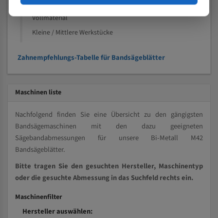
Kleine und mittlere Profile / Kleine Durchmesser
Vollmaterial
Kleine / Mittlere Werkstücke
Zahnempfehlungs-Tabelle für Bandsägeblätter
Maschinen liste
Nachfolgend finden Sie eine Übersicht zu den gängigsten
Bandsägemaschinen mit den dazu geeigneten
Sägebandabmessungen für unsere Bi-Metall M42
Bandsägeblätter.
Bitte tragen Sie den gesuchten Hersteller, Maschinentyp
oder die gesuchte Abmessung in das Suchfeld rechts ein.
Maschinenfilter
Hersteller auswählen: