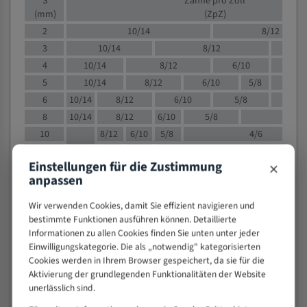
S
Zähne pro Zoll
(mm)
(ZpZ)
2
10/14
8/12
3
10/14
8/12
6/1
4
10/14
8/12
6/10
5/8
5
10/14
8/12
6/10
5/8
6
10/14
8/12
6/10
5/8
8
10/14
8/12
6/10
5/8
4/
10
8/12
6/10
5/8
4/6
12
8/12
6/10
4/6
×
Einstellungen für die Zustimmung
15
8/12
6/10
4/5
anpassen
20
4/6
4/5
30
4/5
4/5
Wir verwenden Cookies, damit Sie effizient navigieren und
bestimmte Funktionen ausführen können. Detaillierte
50
4/5
3/4
Informationen zu allen Cookies finden Sie unten unter jeder
80
3/4
Einwilligungskategorie. Die als „notwendig" kategorisierten
> 100
1,
Cookies werden in Ihrem Browser gespeichert, da sie für die
Aktivierung der grundlegenden Funktionalitäten der Website
VOLLMATERIAL
unerlässlich sind.
Zähne pro