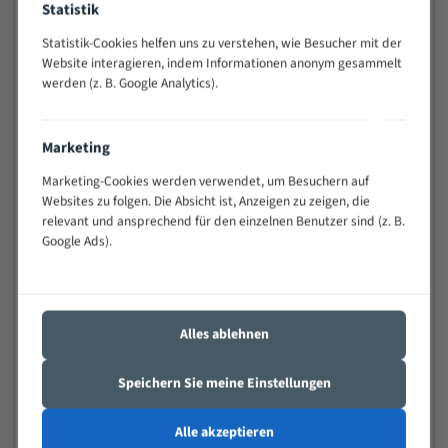
Statistik
Widerstandsfähig gegen Zahnbruch auch bei
schwierigen Werkstücken (Materialmischung,
Statistik-Cookies helfen uns zu verstehen, wie Besucher mit der
wechselnde Verbindungslängen)
Website interagieren, indem Informationen anonym gesammelt
werden (z. B. Google Analytics).
Sehr geringe Vibration
Äußerst verschleißfest
Marketing
Technische Beschreibung:
Marketing-Cookies werden verwendet, um Besuchern auf
Positiver Spanwinkel
Websites zu folgen. Die Absicht ist, Anzeigen zu zeigen, die
relevant und ansprechend für den einzelnen Benutzer sind (z. B.
Bandkörper aus hochlegiertem Federstahl
Google Ads).
Legierte HSS-beschichtete Zahnspitzen
Spezielle Zahngeometrie und Zahnteilung
Alles ablehnen
Materialien:
Stahl
Speichern Sie meine Einstellungen
Nichteisenmetalle
Alle akzeptieren
Speziell entwickelt für Profile / Rohre