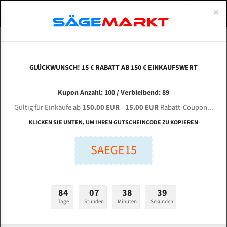
0
×
Spezialstahl Gehärtet
Uddeholm
Glatte
Eine Schneide, doppelte Fase
Spezialstahl
Standart
ÜBER UNS
DEUTSCH
Startseite
Bandsägeblätter Für Metall
Bi-Metal M42 (Standardgröße)
Hol
Uddeholm Gehärtet
Spezialstahl
Konvex
Zwei Schneiden, vierfache Fase
Uddeholm
gehärtete Zahnspitzen
ABOUTS
ENGLISH
GLÜCKWUNSCH! 15 € RABATT AB 150 € EINKAUFSWERT
Flexback
Gehärtete zahnspitzen
Konkav
Flexback Meterware
HOLZMANN HBS 610 für 4080 mm Bi-Metall
FRANCE
Kupon Anzahl: 100 / Verbleibend: 89
Dachzahnung
Bi-Metall Meterware
Bandsägeblätter
Gültig für Einkäufe ab
150.00 EUR
-
15.00 EUR
Rabatt-Coupon...
Fleischerei Bandsägeblätter
KLICKEN SIE UNTEN, UM IHREN GUTSCHEINCODE ZU KOPIEREN
Länge (mm):
Bandmesser Glatt Meterware
SAEGE15
mm
Bandmesser Dachzahnung Meterware
Breite (mm):
Konkav Meterware
mm
84
07
38
38
Konvex Meterware
Tage
Stunden
Minuten
Sekunden
Stärken + Zahnteilung:
mm