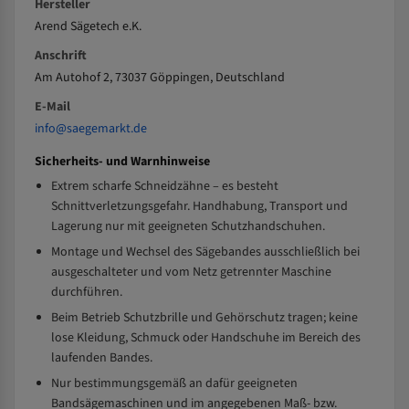
Hersteller
Arend Sägetech e.K.
Anschrift
Am Autohof 2, 73037 Göppingen, Deutschland
E-Mail
info@saegemarkt.de
Sicherheits- und Warnhinweise
Extrem scharfe Schneidzähne – es besteht
Schnittverletzungsgefahr. Handhabung, Transport und
Lagerung nur mit geeigneten Schutzhandschuhen.
Montage und Wechsel des Sägebandes ausschließlich bei
ausgeschalteter und vom Netz getrennter Maschine
durchführen.
Beim Betrieb Schutzbrille und Gehörschutz tragen; keine
lose Kleidung, Schmuck oder Handschuhe im Bereich des
laufenden Bandes.
Nur bestimmungsgemäß an dafür geeigneten
Bandsägemaschinen und im angegebenen Maß- bzw.