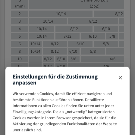
S
Zähne pro Zoll
(mm)
(ZpZ)
2
10/14
8/12
3
10/14
8/12
6/1
4
10/14
8/12
6/10
5/8
5
10/14
8/12
6/10
5/8
6
10/14
8/12
6/10
5/8
8
10/14
8/12
6/10
5/8
4/
10
8/12
6/10
5/8
4/6
12
8/12
6/10
4/6
15
8/12
6/10
4/5
×
Einstellungen für die Zustimmung
anpassen
20
4/6
4/5
30
4/5
4/5
Wir verwenden Cookies, damit Sie effizient navigieren und
50
4/5
3/4
bestimmte Funktionen ausführen können. Detaillierte
80
3/4
Informationen zu allen Cookies finden Sie unten unter jeder
Einwilligungskategorie. Die als „notwendig" kategorisierten
> 100
1,
Cookies werden in Ihrem Browser gespeichert, da sie für die
Aktivierung der grundlegenden Funktionalitäten der Website
VOLLMATERIAL
unerlässlich sind.
Zähne pro