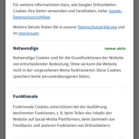
M (mm)
Zoll (ZpZ)
)
Für weitere Informationen dazu, wie Googles Drittanbieter-
Cookies Ihre Daten verwenden und handhaben, siehe:
Google-
>
10/14
Datenschutzrichtlinie
25
15 - 40
8/12
Weitere Details finden Sie in unserer
Datenschutzerklärung
und
im
Impressum
.
25 - 50
6/10
35 - 70
5/8
Notwendige
Immer aktiv
50 - 120
4/6
80 - 180
3/4
Notwendige Cookies sind für die Grundfunktionen der Website
von entscheidender Bedeutung. Ohne sie kann die Website
130 -
2/3
nicht in der vorgesehenen Weise funktionieren. Diese Cookies
350
speichern keine personenbezogenen Daten.
150 -
1,5/2
450
200 -
1,1/1,6
Funktionale
600
Funktionale Cookies unterstützen bei der Ausführung
> 500
0,75/1,25
bestimmter Funktionen, z. B. beim Teilen des Inhalts der
Vorteile:
Website auf Social-Media-Plattformen, beim Sammeln von
Feedbacks und anderen Funktionen von Drittanbietern.
Vielseitiges Bandsägeblatt für verschiedenste
Anwendungen