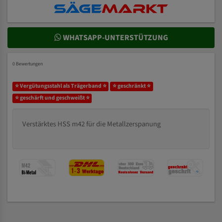
WHATSAPP-UNTERSTÜTZUNG
0 Bewertungen
⭐ Vergütungsstahl als Trägerband ⭐
⭐ geschränkt ⭐
⭐ geschärft und geschweißt ⭐
Verstärktes HSS m42 für die Metallzerspanung