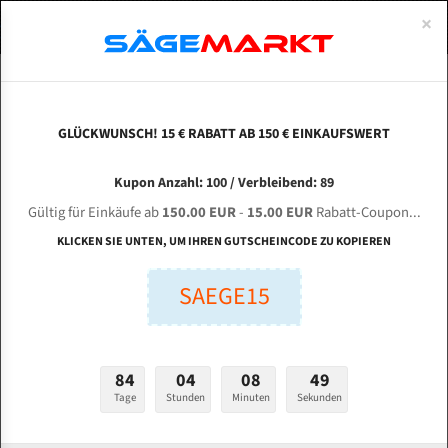
0
×
Spezialstahl Gehärtet
Uddeholm
Glatte
Eine Schneide, doppelte Fase
Spezialstahl
Standart
ÜBER UNS
DEUTSCH
Startseite
Bandsägeblätter Für Metall
Bi-Metal M42 (Standardgröße)
Hol
Uddeholm Gehärtet
Spezialstahl
Konvex
Zwei Schneiden, vierfache Fase
Uddeholm
gehärtete Zahnspitzen
ABOUTS
ENGLISH
GLÜCKWUNSCH! 15 € RABATT AB 150 € EINKAUFSWERT
Flexback
Gehärtete zahnspitzen
Konkav
Flexback Meterware
HOLZMANN HBS 600 Profi für 4230 mm Bi-
FRANCE
Kupon Anzahl: 100 / Verbleibend: 89
Dachzahnung
Bi-Metall Meterware
Metall Bandsägeblätter
Gültig für Einkäufe ab
150.00 EUR
-
15.00 EUR
Rabatt-Coupon...
Fleischerei Bandsägeblätter
KLICKEN SIE UNTEN, UM IHREN GUTSCHEINCODE ZU KOPIEREN
Länge (mm):
Bandmesser Glatt Meterware
SAEGE15
mm
Bandmesser Dachzahnung Meterware
Breite (mm):
Konkav Meterware
mm
84
04
08
48
Konvex Meterware
Tage
Stunden
Minuten
Sekunden
Stärken + Zahnteilung:
mm