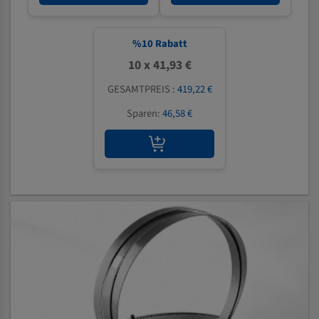
%
10
Rabatt
10 x 41,93 €
GESAMTPREIS :
419,22 €
Sparen:
46,58 €