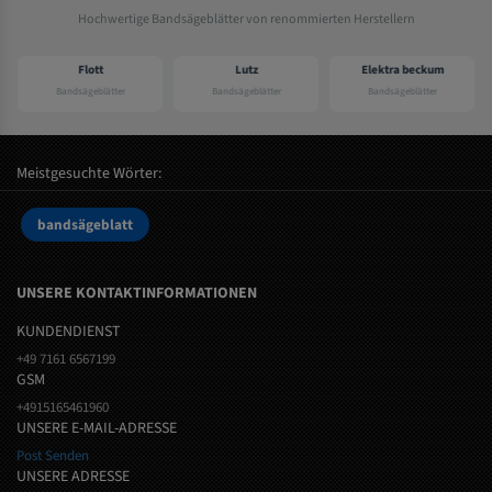
Hochwertige Bandsägeblätter von renommierten Herstellern
Flott
Lutz
Elektra beckum
Bandsägeblätter
Bandsägeblätter
Bandsägeblätter
Meistgesuchte Wörter:
bandsägeblatt
UNSERE KONTAKTINFORMATIONEN
KUNDENDIENST
+49 7161 6567199
GSM
+4915165461960
UNSERE E-MAIL-ADRESSE
Post Senden
UNSERE ADRESSE