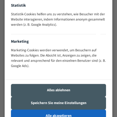
Widerstandsfähig gegen Zahnbruch auch bei
Statistik
schwierigen Werkstücken (Materialmischung,
Statistik-Cookies helfen uns zu verstehen, wie Besucher mit der
wechselnde Verbindungslängen)
Website interagieren, indem Informationen anonym gesammelt
Sehr geringe Vibration
werden (z. B. Google Analytics).
Äußerst verschleißfest
Marketing
Technische Beschreibung:
Marketing-Cookies werden verwendet, um Besuchern auf
Positiver Spanwinkel
Websites zu folgen. Die Absicht ist, Anzeigen zu zeigen, die
Bandkörper aus hochlegiertem Federstahl
relevant und ansprechend für den einzelnen Benutzer sind (z. B.
Google Ads).
Legierte HSS-beschichtete Zahnspitzen
Spezielle Zahngeometrie und Zahnteilung
Materialien:
Alles ablehnen
Stahl
Speichern Sie meine Einstellungen
Nichteisenmetalle
Speziell entwickelt für Profile / Rohre
Alle akzeptieren