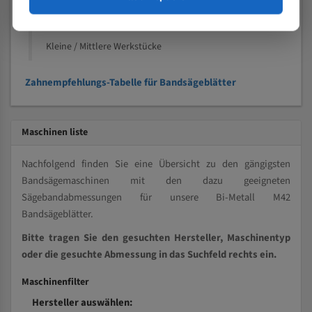
Kleine und mittlere Profile / Kleine Durchmesser
Vollmaterial
Kleine / Mittlere Werkstücke
Zahnempfehlungs-Tabelle für Bandsägeblätter
Maschinen liste
Nachfolgend finden Sie eine Übersicht zu den gängigsten
Bandsägemaschinen mit den dazu geeigneten
Sägebandabmessungen für unsere Bi-Metall M42
Bandsägeblätter.
Bitte tragen Sie den gesuchten Hersteller, Maschinentyp
oder die gesuchte Abmessung in das Suchfeld rechts ein.
Maschinenfilter
Hersteller auswählen: