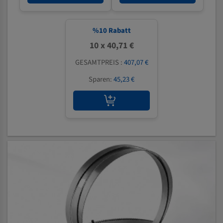
%
10
Rabatt
10 x 40,71 €
GESAMTPREIS :
407,07 €
Sparen:
45,23 €