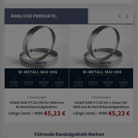
ÄHNLICHE PRODUKTE:
0 Bewertungen
0 Bewertungen
HE&M SAW VT120 HM für 4090 mm
HE&M SAW VT125 HA-1 Smart für
Bi-Metall Bandsägeblätter
4090 mm Bi-Metall Bandsägeblätter
45,23 €
45,23 €
€
Länge (mm) : 4090
Länge (mm) : 4090
Führende Bandsägeblatt-Marken