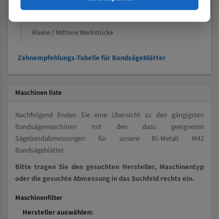
Kleine und mittlere Profile / Kleine Durchmesser
Vollmaterial
Kleine / Mittlere Werkstücke
Zahnempfehlungs-Tabelle für Bandsägeblätter
Maschinen liste
Nachfolgend finden Sie eine Übersicht zu den gängigsten
Bandsägemaschinen mit den dazu geeigneten
Sägebandabmessungen für unsere Bi-Metall M42
Bandsägeblätter.
Bitte tragen Sie den gesuchten Hersteller, Maschinentyp
oder die gesuchte Abmessung in das Suchfeld rechts ein.
Maschinenfilter
Hersteller auswählen: