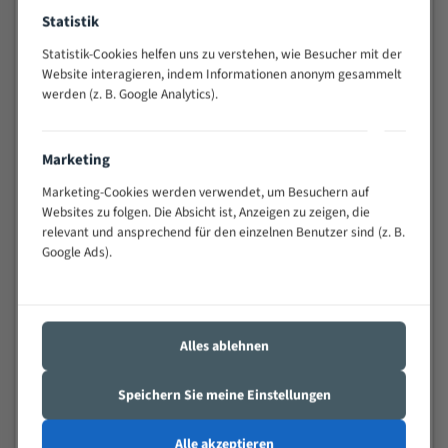
Widerstandsfähig gegen Zahnbruch auch bei
Statistik
schwierigen Werkstücken (Materialmischung,
Statistik-Cookies helfen uns zu verstehen, wie Besucher mit der
wechselnde Verbindungslängen)
Website interagieren, indem Informationen anonym gesammelt
Sehr geringe Vibration
werden (z. B. Google Analytics).
Äußerst verschleißfest
Marketing
Technische Beschreibung:
Marketing-Cookies werden verwendet, um Besuchern auf
Positiver Spanwinkel
Websites zu folgen. Die Absicht ist, Anzeigen zu zeigen, die
Bandkörper aus hochlegiertem Federstahl
relevant und ansprechend für den einzelnen Benutzer sind (z. B.
Google Ads).
Legierte HSS-beschichtete Zahnspitzen
Spezielle Zahngeometrie und Zahnteilung
Materialien:
Alles ablehnen
Stahl
Speichern Sie meine Einstellungen
Nichteisenmetalle
Speziell entwickelt für Profile / Rohre
Alle akzeptieren