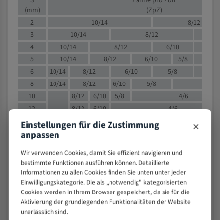
S
Zähne pro Zoll
(mm)
(ZpZ)
2
10/14
8/12
3
10/14
8/12
6/1
4
10/14
8/12
6/10
5/8
5
10/14
8/12
6/10
5/8
6
10/14
8/12
6/10
5/8
8
10/14
8/12
6/10
5/8
4/
10
8/12
6/10
5/8
4/6
12
8/12
6/10
4/6
15
8/12
6/10
4/5
×
Einstellungen für die Zustimmung
20
4/6
4/5
anpassen
30
4/5
4/5
Wir verwenden Cookies, damit Sie effizient navigieren und
50
4/5
3/4
bestimmte Funktionen ausführen können. Detaillierte
80
3/4
Informationen zu allen Cookies finden Sie unten unter jeder
Einwilligungskategorie. Die als „notwendig" kategorisierten
> 100
1,
Cookies werden in Ihrem Browser gespeichert, da sie für die
Aktivierung der grundlegenden Funktionalitäten der Website
VOLLMATERIAL
unerlässlich sind.
Zähne pro