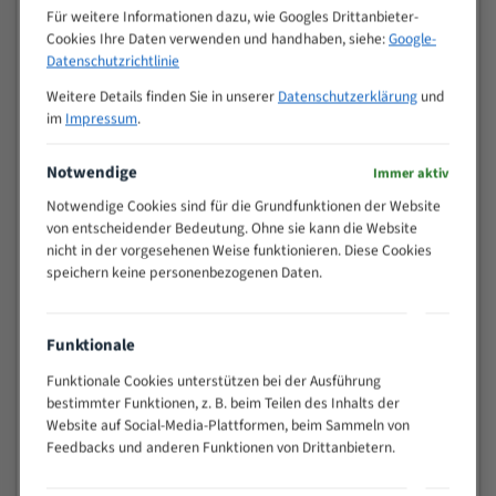
M (mm)
Zoll (ZpZ)
)
Für weitere Informationen dazu, wie Googles Drittanbieter-
Cookies Ihre Daten verwenden und handhaben, siehe:
Google-
>
10/14
Datenschutzrichtlinie
25
15 - 40
8/12
Weitere Details finden Sie in unserer
Datenschutzerklärung
und
im
Impressum
.
25 - 50
6/10
35 - 70
5/8
Notwendige
Immer aktiv
50 - 120
4/6
80 - 180
3/4
Notwendige Cookies sind für die Grundfunktionen der Website
von entscheidender Bedeutung. Ohne sie kann die Website
130 -
2/3
nicht in der vorgesehenen Weise funktionieren. Diese Cookies
350
speichern keine personenbezogenen Daten.
150 -
1,5/2
450
200 -
1,1/1,6
Funktionale
600
> 500
0,75/1,25
Funktionale Cookies unterstützen bei der Ausführung
bestimmter Funktionen, z. B. beim Teilen des Inhalts der
Vorteile:
Website auf Social-Media-Plattformen, beim Sammeln von
Feedbacks und anderen Funktionen von Drittanbietern.
Vielseitiges Bandsägeblatt für verschiedenste
Anwendungen