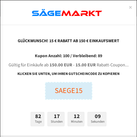
0
×
Spezialstahl Gehärtet
Uddeholm
Glatte
Eine Schneide, doppelte Fase
Spezialstahl
Standart
ÜBER UNS
DEUTSCH
Startseite
Bandsägeblätter Für Metall
Bi-Metal M42 (Standardgröße)
He&
Uddeholm Gehärtet
Spezialstahl
Konvex
Zwei Schneiden, vierfache Fase
Uddeholm
gehärtete Zahnspitzen
ABOUTS
ENGLISH
GLÜCKWUNSCH! 15 € RABATT AB 150 € EINKAUFSWERT
Flexback
Gehärtete zahnspitzen
Konkav
Flexback Meterware
HE&M SAW VT125 HA-1 Smart für 4090 mm Bi-
FRANCE
Kupon Anzahl: 100 / Verbleibend: 89
Dachzahnung
Bi-Metall Meterware
Metall Bandsägeblätter
Gültig für Einkäufe ab
150.00 EUR
-
15.00 EUR
Rabatt-Coupon...
Fleischerei Bandsägeblätter
KLICKEN SIE UNTEN, UM IHREN GUTSCHEINCODE ZU KOPIEREN
Länge (mm):
Bandmesser Glatt Meterware
SAEGE15
mm
Bandmesser Dachzahnung Meterware
Breite (mm):
Konkav Meterware
mm
82
17
12
08
Konvex Meterware
Tage
Stunden
Minuten
Sekunden
Stärken + Zahnteilung:
mm