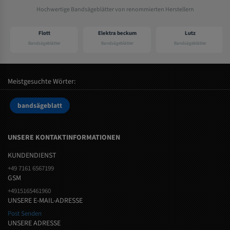
Hochwertige Bandsägeblätter von renommierten Herstellern
Flott
Elektra beckum
Lutz
Bandsägeblätter
Bandsägeblätter
Bandsägeblätter
Meistgesuchte Wörter:
bandsägeblatt
UNSERE KONTAKTINFORMATIONEN
KUNDENDIENST
+49 7161 6567199
GSM
+4915165461960
UNSERE E-MAIL-ADRESSE
Post Senden
UNSERE ADRESSE