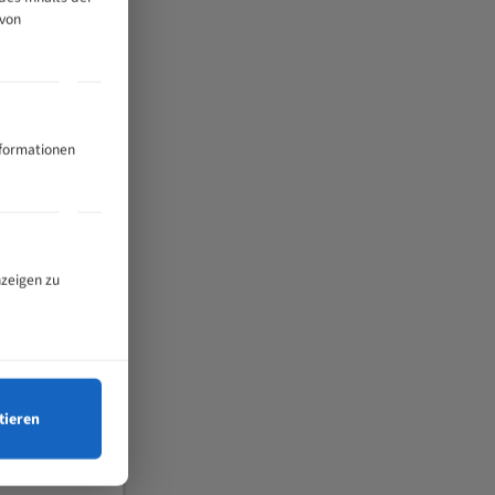
 von
nformationen
nzeigen zu
tieren