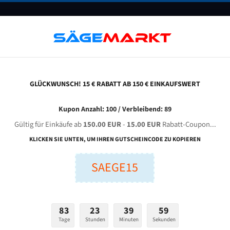
UNTERNEHMEN
FAQ
GUTSCHEINE
BLOG
KONTAKT
GLÜCKWUNSCH! 15 € RABATT AB 150 € EINKAUFSWERT
e&M Saw V100 Lm-2 Für 4340 Mm Bi-Metall Bandsägeblätter
Kupon Anzahl: 100 / Verbleibend: 89
Gültig für Einkäufe ab
150.00 EUR
-
15.00 EUR
Rabatt-Coupon...
&M SAW V100 LM-2 für 4340 mm Bi-Metall Bandsägeblät
KLICKEN SIE UNTEN, UM IHREN GUTSCHEINCODE ZU KOPIEREN
SAEGE15
nge (mm):
Breite (mm):
Stärken + Zah
mm
mm
Welche Zahn soll 
83
23
39
58
Tage
Stunden
Minuten
Sekunden