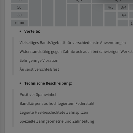
30
4/5
4/5
50
4/5
3/4
80
3/4
> 100
1
Vorteile:
Vielseitiges Bandsägeblatt für verschiedenste Anwendungen
Widerstandsfähig gegen Zahnbruch auch bei schwierigen Werks
Sehr geringe Vibration
Äußerst verschleißfest
Technische Beschreibung:
Positiver Spanwinkel
Bandkörper aus hochlegiertem Federstahl
Legierte HSS-beschichtete Zahnspitzen
Spezielle Zahngeometrie und Zahnteilung