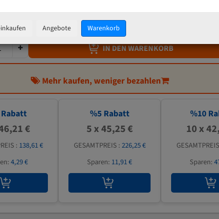
47,63 €
inkl. MwSt
zzgl.
Versandkosten
einkaufen
Angebote
Warenkorb
IN DEN WARENKORB
Mehr kaufen, weniger bezahlen
Rabatt
%
5
Rabatt
%
10
Ra
 46,21 €
5 x 45,25 €
10 x 42
REIS :
138,61 €
GESAMTPREIS :
226,25 €
GESAMTPREIS
ren:
4,29 €
Sparen:
11,91 €
Sparen:
4