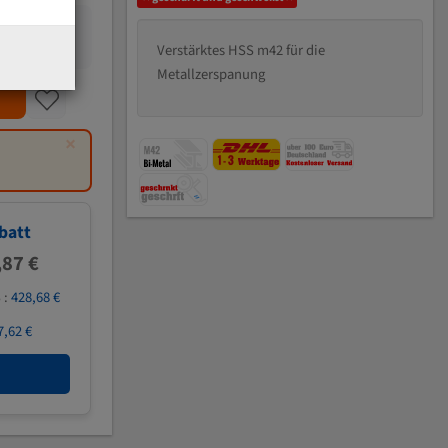
Verstärktes HSS m42 für die
Metallzerspanung
×
batt
,87 €
 :
428,68 €
7,62 €