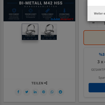
Weiter 
%
3
3 x
GESAMTP
Spa
TEILEN