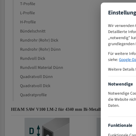
T-Profile
Einstellun
L-Profile
H-Profile
Wir verwenden C
Bündelschnitt
Detaillierte Inf
„notwendig" kat
Rundrohr (Rohr) Dick
grundlegenden F
Rundrohr (Rohr) Dünn
Für weitere Inf
Rundvoll Dick
siehe:
Google-Da
Rundvoll Material Dünn
Weitere Details 
Quadratvoll Dünn
Notwendige
Quadratvoll Dick
Notwendige Cook
Quadratprofile
die Website nic
Daten.
HE&M SAW V100 LM-2 für 4340 mm Bi-Metall Bandsägeblätter Z
Funktionale
Funktionale Coo