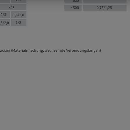
2/3
600
2/3
> 500
0,75/1,25
2/3
1,5/2,0
1/2
,5/2,0
tücken (Materialmischung, wechselnde Verbindungslängen)