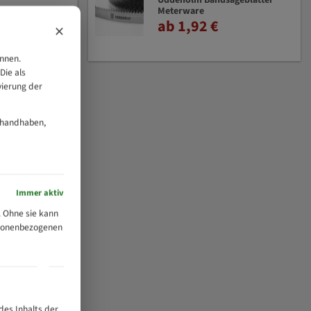
Uddeholm Bandsägeblätter
Meterware
ab 1,92 €
×
önnen.
Die als
vierung der
 handhaben,
Immer aktiv
 Ohne sie kann
ersonenbezogenen
des Inhalts der