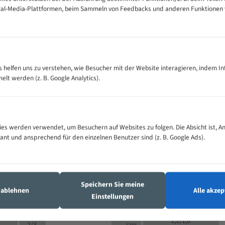
cial-Media-Plattformen, beim Sammeln von Feedbacks und anderen Funktionen
VOLLMATERIAL
Zähne pro
300
500
es helfen uns zu verstehen, wie Besucher mit der Website interagieren, indem I
M (mm)
Zoll (ZpZ)
)
t werden (z. B. Google Analytics).
>
10/14
25
5/8
15 - 40
8/12
0
5/8
25 - 50
6/10
8
4/6
es werden verwendet, um Besuchern auf Websites zu folgen. Die Absicht ist, A
35 - 70
5/8
4/6
vant und ansprechend für den einzelnen Benutzer sind (z. B. Google Ads).
50 - 120
4/6
4/6
80 - 180
3/4
6
130 -
4/5
2/3
350
Speichern Sie meine
4/5
s ablehnen
Alle akzep
150 -
Einstellungen
1,5/2
4/5
450
3/4
200 -
1,1/1,6