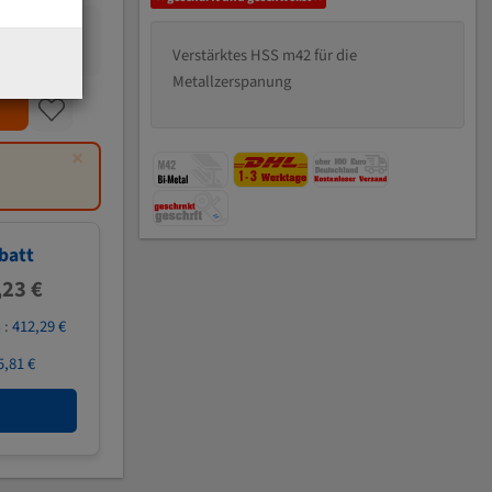
Verstärktes HSS m42 für die
Metallzerspanung
×
batt
,23 €
 :
412,29 €
5,81 €