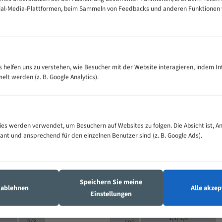
cial-Media-Plattformen, beim Sammeln von Feedbacks und anderen Funktionen
VOLLMATERIAL
Zähne pro
300
500
es helfen uns zu verstehen, wie Besucher mit der Website interagieren, indem I
M (mm)
Zoll (ZpZ)
)
t werden (z. B. Google Analytics).
>
10/14
25
5/8
15 - 40
8/12
0
5/8
25 - 50
6/10
8
4/6
es werden verwendet, um Besuchern auf Websites zu folgen. Die Absicht ist, A
35 - 70
5/8
4/6
vant und ansprechend für den einzelnen Benutzer sind (z. B. Google Ads).
50 - 120
4/6
4/6
80 - 180
3/4
6
130 -
4/5
2/3
350
Speichern Sie meine
4/5
s ablehnen
Alle akzep
150 -
Einstellungen
1,5/2
4/5
450
3/4
200 -
1,1/1,6