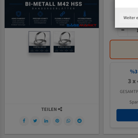
Weiter 
%
3
3 x
GESAMTP
Spa
TEILEN