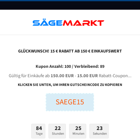
UNTERNEHMEN
FAQ
GUTSCHEINE
BLOG
KONTAKT
GLÜCKWUNSCH! 15 € RABATT AB 150 € EINKAUFSWERT
i̇spa Maki̇na D-Y 280 Für 4150 Mm Bi-Metall Bandsägeblätter
Kupon Anzahl: 100 / Verbleibend: 89
Gültig für Einkäufe ab
150.00 EUR
-
15.00 EUR
Rabatt-Coupon...
SPA MAKİNA D-Y 280 für 4150 mm Bi-Metall Bandsägeblät
KLICKEN SIE UNTEN, UM IHREN GUTSCHEINCODE ZU KOPIEREN
SAEGE15
nge (mm):
Breite (mm):
Stärken + Zah
mm
mm
Welche Zahn soll 
84
22
25
22
Tage
Stunden
Minuten
Sekunden