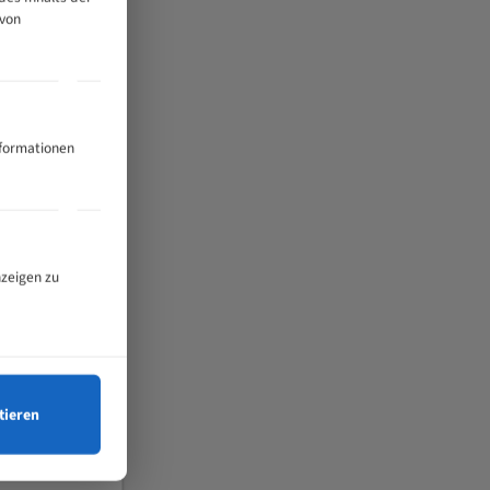
 von
nformationen
nzeigen zu
tieren