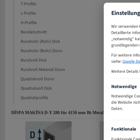
T-Profile
Einstellun
L-Profile
H-Profile
Wir verwenden C
Bündelschnitt
Detaillierte Inf
„notwendig" kat
Rundrohr (Rohr) Dick
grundlegenden F
Rundrohr (Rohr) Dünn
Für weitere Inf
Rundvoll Dick
siehe:
Google-Da
Rundvoll Material Dünn
Weitere Details 
Quadratvoll Dünn
Notwendige
Quadratvoll Dick
Notwendige Cook
Quadratprofile
die Website nic
Daten.
DİSPA MAKİNA D-Y 280 für 4150 mm Bi-Metall Bandsägeblätter Z
Funktionale
Funktionale Coo