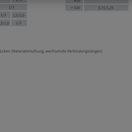
2/3
600
2/3
> 500
0,75/1,25
2/3
1,5/2,0
1/2
,5/2,0
tücken (Materialmischung, wechselnde Verbindungslängen)