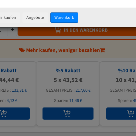
45,81 €
inkl. MwSt
zzgl.
Versandkosten
einkaufen
Angebote
Warenkorb
IN DEN WARENKORB
Mehr kaufen, weniger bezahlen
Rabatt
%
5
Rabatt
%
10
Ra
 44,44 €
5 x 43,52 €
10 x 41
REIS :
133,31 €
GESAMTPREIS :
217,60 €
GESAMTPREIS
ren:
4,13 €
Sparen:
11,46 €
Sparen:
4