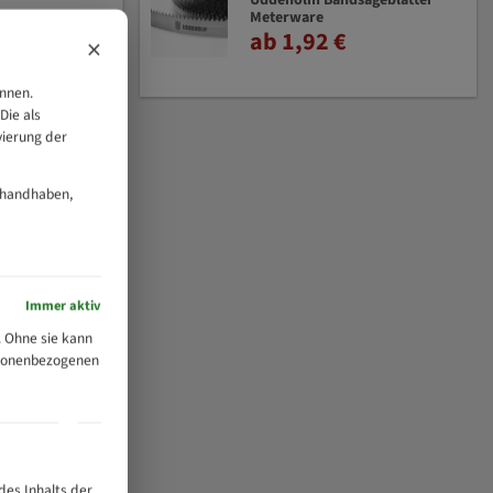
Uddeholm Bandsägeblätter
Meterware
ab 1,92 €
×
önnen.
Die als
vierung der
 handhaben,
Immer aktiv
 Ohne sie kann
ersonenbezogenen
des Inhalts der