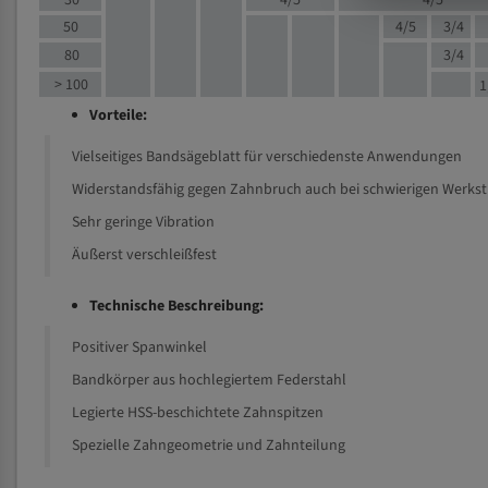
30
4/5
4/5
50
4/5
3/4
80
3/4
> 100
1
Vorteile:
Vielseitiges Bandsägeblatt für verschiedenste Anwendungen
Widerstandsfähig gegen Zahnbruch auch bei schwierigen Werks
Sehr geringe Vibration
Äußerst verschleißfest
Technische Beschreibung:
Positiver Spanwinkel
Bandkörper aus hochlegiertem Federstahl
Legierte HSS-beschichtete Zahnspitzen
Spezielle Zahngeometrie und Zahnteilung